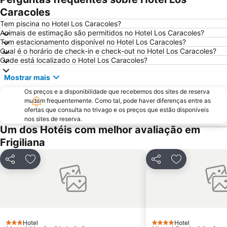
Playa de poniente de Motril
Motril
Caracoles
Vialia Estación María Zambrano
Cruz de Humilladero
Tem piscina no Hotel Los Caracoles?
Animais de estimação são permitidos no Hotel Los Caracoles?
Guadalmar
El Palo
Tem estacionamento disponível no Hotel Los Caracoles?
Qual é o horário de check-in e check-out no Hotel Los Caracoles?
4 de Diciembre
Museo de Artes Marineras de Torre de Benagalbón
Onde está localizado o Hotel Los Caracoles?
Baños del Carmen
El Morche
Mostrar mais
Benajarafe
Distrito Este
Os preços e a disponibilidade que recebemos dos sites de reserva
Arena of La Malagueta
Parque del Oeste
mudam frequentemente. Como tal, pode haver diferenças entre as
ofertas que consulta no trivago e os preços que estão disponíveis
Alcazaba
Semana Santa
nos sites de reserva.
Marqués de Larios
Carretera de Cádiz
Um dos Hotéis com melhor avaliação em
Frigiliana
La Térmica
Rincón de la Victoria
La Caleta
Plaza de la Marina
Partilhar
Adicionar aos favoritos
Partilhar
Adicionar aos
Navidad
San Pedro
Calahonda
de la Herradura
El Palo
Torrenueva
Estación de autobuses
Complejo Deportivo Piscina Cubierta
Hotel
Hotel
3 Estrelas
4 Estrelas