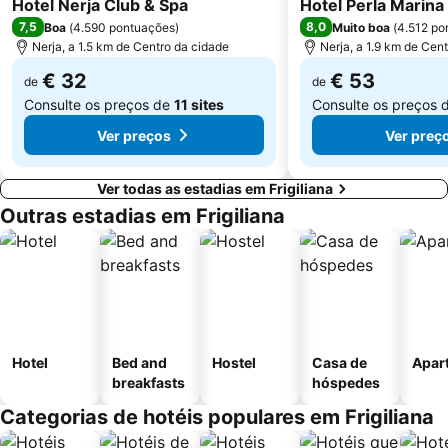
Hotel Nerja Club & Spa
San Cristóbal
Palacete La Najarra
Hotel Perla Marina
7,5
8,0
Boa
(
4.590 pontuações
)
Muito boa
(
4.512 po
Puerta de la Cruz
Ayuntamiento de Málaga
Nerja, a 1.5 km de Centro da cidade
Nerja, a 1.9 km de Cen
€ 32
€ 53
de
de
Consulte os preços de
11 sites
Consulte os preços 
Ver preços
Ver preç
Ver todas as estadias em Frigiliana
Outras estadias em Frigiliana
Hotel
Bed and
Hostel
Casa de
Apar
breakfasts
hóspedes
Categorias de hotéis populares em Frigiliana