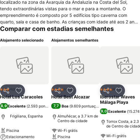
localizado na zona da Axarquia da Andaluzia na Costa del Sol,
tendo extraordinárias vistas para o mar e para a montanha. O
empreendimento é composto por 5 edifícios tipo caverna com
quarto, sala e casa de banho. As crianças com idade até aos 2 anos
Comparar com estadias semelhantes
são alojadas sem qualquer custo adicional. Tem ainda 6 quartos
duplos com aquecimento, TV, mini-bar, casa de banho completa e
Alojamento selecionado
Alojamentos semelhantes
com o seu próprio terraço. O hotel dispõe de quarto para não
fumadores, cofre, aquecimento, serviço de lavandaria e
engomadoria, fax/fotocopiadora, posto de turismo, internet wireless
gratuita nas áreas públicas, parque de estacionamento grátis, bar
com terraço e restaurante. No restaurante poderá saborear um
delicioso menu de pratos tradicionais da cozinha mediterrânica,
outrora enriquecidos pela influência árabe na região. No exterior
poderá usufruir do jardim e da piscina exterior (sazonal) e ainda
Hotel
Hotel
Hotel
3 Estrelas
4 Estrelas
4 Estrelas
Partilhar
Adicionar aos favoritos
Partilhar
Adicionar aos favoritos
Partilhar
Adicionar
disfrutar de actividades como o ciclismo, equitação, kayak,
Hotel Los Caracoles
Hotel Best Alcazar
Iberostar Waves
canoagem, andar de moto e fazer caminhadas nos inúmeros trilhos
Málaga Playa
8,9
7,7
Excelente
(
2.593 pontuações
)
Boa
(
9.609 pontuações
)
da zona e deslumbra-se com as extraordinárias vistas.
9,0
Excelente
(
15.274
Frigiliana, Espanha
Almuñécar, a 3.7 km de
Centro da cidade
Torrox Costa, a 2.3
de Centro da cidad
Piscina
Wi-Fi grátis
Wi-Fi grátis
Estacionamento
Piscina