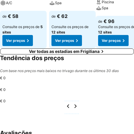
Piscina
A/C
Spa
Spa
Ver preços
Ver preços
€ 58
€ 62
de
de
Ver preços
€ 96
de
Consulte os preços de
5
Consulte os preços de
Consulte os preços d
sites
12 sites
12 sites
Ver preços
Ver preços
Ver preços
Ver todas as estadias em Frigiliana
Tendência dos preços
Com base nos preços mais baixos no trivago durante os últimos 30 dias
€ 0
€ 0
€ 0
Avaliações