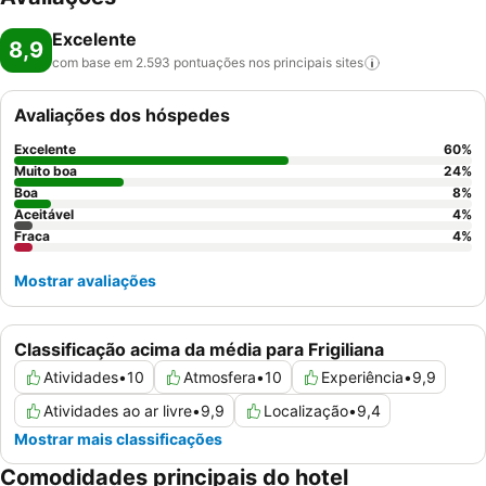
Excelente
8,9
com base em 2.593 pontuações nos principais
sites
Avaliações dos hóspedes
Excelente
60
%
Muito boa
24
%
Boa
8
%
Aceitável
4
%
Fraca
4
%
Mostrar avaliações
Classificação acima da média para Frigiliana
Atividades
•
10
Atmosfera
•
10
Experiência
•
9,9
Atividades ao ar livre
•
9,9
Localização
•
9,4
Mostrar mais classificações
Comodidades principais do hotel