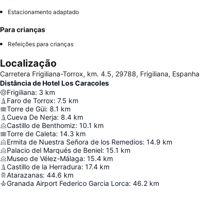
Estacionamento adaptado
Para crianças
Refeições para crianças
Localização
Carretera Frigiliana-Torrox, km. 4.5, 29788, Frigiliana, Espanha
Distância de Hotel Los Caracoles
Frigiliana
:
3
km
Faro de Torrox
:
7.5
km
Torre de Güi
:
8.1
km
Cueva De Nerja
:
8.4
km
Castillo de Benthomiz
:
10.1
km
Torre de Caleta
:
14.3
km
Ermita de Nuestra Señora de los Remedios
:
14.9
km
Palacio del Marqués de Beniel
:
15.1
km
Museo de Vélez-Málaga
:
15.4
km
Castillo de la Herradura
:
17.4
km
Atarazanas
:
44.6
km
Granada Airport Federico Garcia Lorca
:
46.2
km