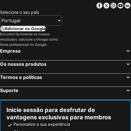
Facebook
Twitter
Insta
Yo
Selecione o seu país
Adicionar no Google
Encontre facilmente os nossos
resultados: adicione o trivago como
fonte preferencial no Google.
Empresa
Os nossos produtos
Termos e políticas
Suporte
Inicie sessão para desfrutar de
vantagens exclusivas para membros
Personalize a sua experiência