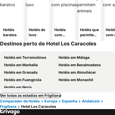
Hotéis
Hotéis de
Hotéis
Hotéis que
Hoté
baratos
luxo
com
permitem
com 
piscinas
animais
Destinos perto de Hotel Los Caracoles
Hotéis em Torremolinos
Hotéis em Málaga
Hotéis em Marbella
Hotéis em Benalmadena
Hotéis em Granada
Hotéis em Almuñécar
Hotéis em Fuengirola
Hotéis em Monachil
Hotéis em Nerja
Ver todas as estadias em Frigiliana
Comparador de Hotéis
Europa
Espanha
Andaluzia
Frigiliana
Hotel Los Caracoles