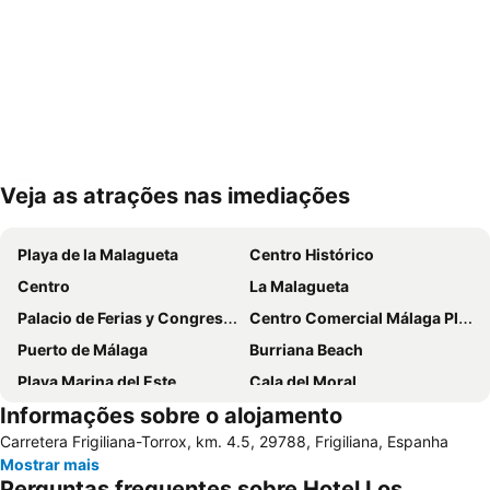
Veja as atrações nas imediações
Ampliar mapa
Playa de la Malagueta
Centro Histórico
Centro
La Malagueta
Palacio de Ferias y Congresos de Málaga
Centro Comercial Málaga Plaza
Puerto de Málaga
Burriana Beach
Playa Marina del Este
Cala del Moral
Informações sobre o alojamento
De la Misericordia
Catedral da Encarnação
Carretera Frigiliana-Torrox, km. 4.5, 29788, Frigiliana, Espanha
Pedregalejo
Carabeillo
Mostrar mais
Huelin
Balcão de Europa
Perguntas frequentes sobre Hotel Los