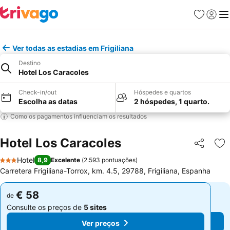
Favoritos
Iniciar
Me
Ver todas as estadias em Frigiliana
Destino
Hotel Los Caracoles
Check-in/out
Hóspedes e quartos
Escolha as datas
2 hóspedes, 1 quarto.
Como os pagamentos influenciam os resultados
Hotel Los Caracoles
Partilhar
Ad
Hotel
8,9
Excelente
(
2.593 pontuações
)
3 Estrelas
Carretera Frigiliana-Torrox, km. 4.5, 29788, Frigiliana, Espanha
€ 58
€ 58
de
de
Consulte os preços de
5 sites
Consulte os preços de
5 sites
Ver preços
Ver preços