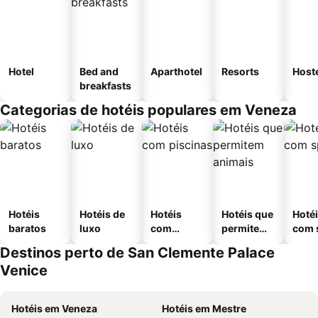
Hotel
Bed and
Aparthotel
Resorts
Host
breakfasts
Categorias de hotéis populares em Veneza
Hotéis
Hotéis de
Hotéis
Hotéis que
Hoté
baratos
luxo
com
permitem
com 
piscinas
animais
Destinos perto de San Clemente Palace
Venice
Hotéis em Veneza
Hotéis em Mestre