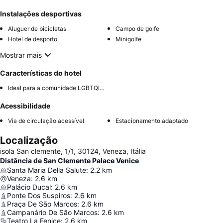
Instalações desportivas
Aluguer de bicicletas
Campo de golfe
Hotel de desporto
Minigolfe
Mostrar mais
Características do hotel
Ideal para a comunidade LGBTQIA+
Acessibilidade
Via de circulação acessível
Estacionamento adaptado
Localização
isola San clemente, 1/1, 30124, Veneza, Itália
Distância de San Clemente Palace Venice
Santa Maria Della Salute
:
2.2
km
Veneza
:
2.6
km
Palácio Ducal
:
2.6
km
Ponte Dos Suspiros
:
2.6
km
Praça De São Marcos
:
2.6
km
Campanário De São Marcos
:
2.6
km
Teatro La Fenice
:
2.6
km