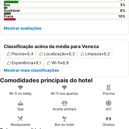
Boa
3
%
Aceitável
6
%
Fraca
10
%
Mostrar avaliações
Classificação acima da média para Veneza
Piscina
•
9,4
Localização
•
9,3
Limpeza
•
9,2
Experiência
•
9,1
Wi-fi
•
8,8
Mostrar mais classificações
Comodidades principais do hotel
Wi-fi no lobby
Wi-fi nos quartos
Piscina
Spa
Aceita animais
A/C
Restaurante
Bar no hotel
Ginásio