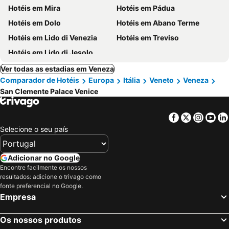
Hotéis em Mira
Hotéis em Pádua
Hotéis em Dolo
Hotéis em Abano Terme
Hotéis em Lido di Venezia
Hotéis em Treviso
Hotéis em Lido di Jesolo
Ver todas as estadias em Veneza
Comparador de Hotéis
Europa
Itália
Veneto
Veneza
San Clemente Palace Venice
Facebook
Twitter
Insta
Yo
Selecione o seu país
Adicionar no Google
Encontre facilmente os nossos
resultados: adicione o trivago como
fonte preferencial no Google.
Empresa
Os nossos produtos