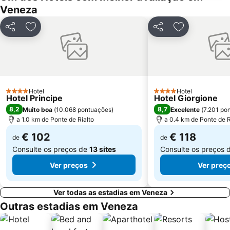
Favaro Veneto
Sino San Marco
Veneza
La Biennale di Venezia
Daniele Manin
Partilhar
Adicionar aos favoritos
Partilhar
Adicionar aos
Ilha de Murano
Zelarino
Centro storico
Gallerie dell' Accademia
Riva degli Schiavoni
San Giorgio
Sestiere Castello
Ca' d'Oro - Palazzo Santa Sofia
Hotel
Hotel
Convention Center A. Luciani
Centro Storico
4 Estrelas
4 Estrelas
Hotel Principe
Hotel Giorgione
8,2
8,7
Muito boa
(
10.068 pontuações
)
Excelente
(
7.201 po
a 1.0 km de Ponte de Rialto
a 0.4 km de Ponte de R
€ 102
€ 118
de
de
Consulte os preços de
13 sites
Consulte os preços 
Ver preços
Ver preç
Ver todas as estadias em Veneza
Outras estadias em Veneza