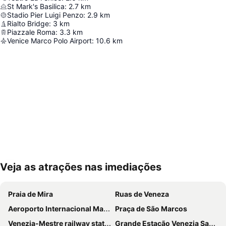
St Mark's Basilica
:
2.7
km
Stadio Pier Luigi Penzo
:
2.9
km
Rialto Bridge
:
3
km
Piazzale Roma
:
3.3
km
Venice Marco Polo Airport
:
10.6
km
Veja as atrações nas imediações
Ampliar mapa
Praia de Mira
Ruas de Veneza
Aeroporto Internacional Marco Polo
Praça de São Marcos
Venezia-Mestre railway station
Grande Estação Venezia Santa Lucia