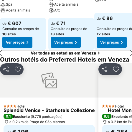
Spa
Aceita animais
Aceita animais
A/C
Ver preços
€ 86
de
Ver preços
Ver preços
€ 607
€ 71
de
de
Consulte os preços de
Consulte os preços de
Consulte os preços d
10 sites
13 sites
12 sites
Ver preços
Ver preços
Ver preços
Ver todas as estadias em Veneza
Outros hotéis do Preferred Hotels em Veneza
Partilhar
Adicionar aos favoritos
Partilhar
Adicion
Hotel
Hotel
4 Estrelas
4 Estrelas
Splendid Venice - Starhotels Collezione
Hotel Mon
9,1
8,8
Excelente
(
9.775 pontuações
)
Excelente
(
a 0.2 km de Praça de São Marcos
a 0.2 km de P