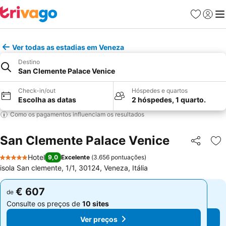
Favoritos
Iniciar
Me
Ver todas as estadias em Veneza
Destino
San Clemente Palace Venice
Check-in/out
Hóspedes e quartos
Escolha as datas
2 hóspedes, 1 quarto.
Como os pagamentos influenciam os resultados
San Clemente Palace Venice
Partilhar
Ad
Hotel
9,0
Excelente
(
3.656 pontuações
)
5 Estrelas
isola San clemente, 1/1, 30124, Veneza, Itália
€ 607
€ 607
de
de
Consulte os preços de
10 sites
Consulte os preços de
10 sites
Ver preços
Ver preços