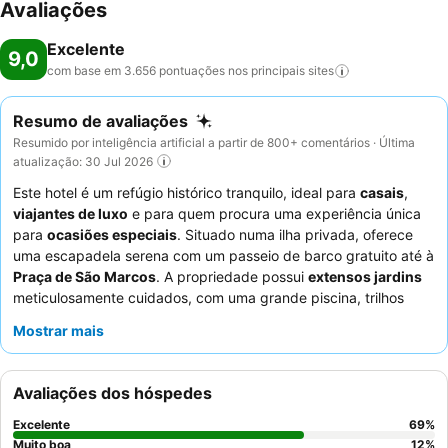
Avaliações
Excelente
9,0
com base em 3.656 pontuações nos principais
sites
Resumo de avaliações
Resumido por inteligência artificial a partir de 800+ comentários · Última
atualização: 30 Jul 2026
Este hotel é um refúgio histórico tranquilo, ideal para
casais
,
viajantes de luxo
e para quem procura uma experiência única
para
ocasiões especiais
. Situado numa ilha privada, oferece
uma escapadela serena com um passeio de barco gratuito até à
Praça de São Marcos
. A propriedade possui
extensos jardins
meticulosamente cuidados, com uma grande piscina, trilhos
para jogging e bicicletas italianas. Os hóspedes elogiam
Mostrar mais
consistentemente o profissionalismo e a simpatia dos
funcionários, e o
buffet de pequeno-almoço
é um destaque
pela sua vasta seleção e ambiente de jardim. Para uma estadia
Avaliações dos hóspedes
verdadeiramente memorável, considere um quarto com
vistas
para a lagoa
para apreciar plenamente o encanto único do
Excelente
69
%
hotel.
Muito boa
12
%