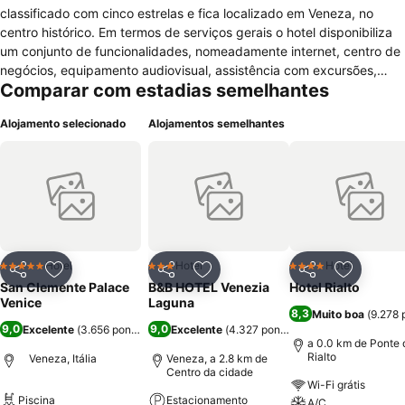
classificado com cinco estrelas e fica localizado em Veneza, no
centro histórico. Em termos de serviços gerais o hotel disponibiliza
um conjunto de funcionalidades, nomeadamente internet, centro de
negócios, equipamento audiovisual, assistência com excursões,
Comparar com estadias semelhantes
serviços de casamento, casa de câmbio e instalações para eventos
que incluem espaço para exposições, salas de reuniões e
Alojamento selecionado
Alojamentos semelhantes
facilidades para serviços de banquete. Para actividades de lazer o
hotel disponibiliza aos seus hóspedes campo de golfe, jacuzzi,
ginásio, sauna a vapor, piscina sazonal e campo de ténis. Na área
da restauração este hotel possui bar, restaurante e bar na beira da
piscina. O hotel possui 200 quartos todos equipados com televisão
com canais cabo/satélite, internet, mesa de escritório, cofre,
telefone, mini bar, ar condicionado, casa de banho, serviço de
preparação de camas para dormir diário e serviço de limpeza diário.
Hotel
Hotel
Hotel
5 Estrelas
3 Estrelas
4 Estrelas
Partilhar
Adicionar aos favoritos
Partilhar
Adicionar aos favoritos
Partilhar
Adicionar
Os quartos possuem vista do jardim.
San Clemente Palace
B&B HOTEL Venezia
Hotel Rialto
Venice
Laguna
8,3
Muito boa
(
9.278 
9,0
9,0
Excelente
(
3.656 pontuações
Excelente
)
(
4.327 pontuações
)
a 0.0 km de Ponte 
Rialto
Veneza, Itália
Veneza, a 2.8 km de
Centro da cidade
Wi-Fi grátis
Piscina
Estacionamento
A/C