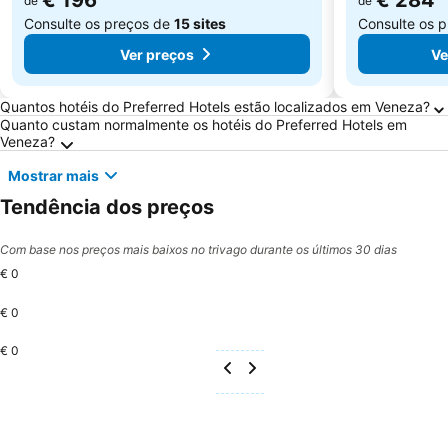
€ 196
€ 284
de
de
Consulte os preços de
15 sites
Consulte os 
Ver preços
Ve
Perguntas Frequentes sobre Veneza
Quantos hotéis do Preferred Hotels estão localizados em Veneza?
Quanto custam normalmente os hotéis do Preferred Hotels em
Veneza?
Mostrar mais
Tendência dos preços
Com base nos preços mais baixos no trivago durante os últimos 30 dias
€ 0
€ 0
€ 0