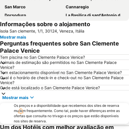
San Marco
Cannaregio
Dorsoduro
La Basilica di sant'Antonio di Padova
Informações sobre o alojamento
Marghera
Padova Central Station
isola San clemente, 1/1, 30124, Veneza, Itália
Terminal di Piazzale Roma
Padova Vintage Festival
Mostrar mais
Grande Canal
Carnevale di Venezia
Perguntas frequentes sobre San Clemente
Ponte de Rialto
Basílica de San Marco
Palace Venice
Aeroporto Treviso
Porto Marghera
Tem piscina no San Clemente Palace Venice?
Animais de estimação são permitidos no San Clemente Palace
Santa Croce
Giudecca
Venice?
Tem estacionamento disponível no San Clemente Palace Venice?
San Polo
Palácio Ducal
Qual é o horário de check-in e check-out no San Clemente Palace
Lido
Port of Venice
Venice?
Onde está localizado o San Clemente Palace Venice?
Arsenal de Veneza
Rosa Salva
Mostrar mais
Sottomarina
Lido Venezia
Os preços e a disponibilidade que recebemos dos sites de reserva
Casinò di Venezia
Mestre Fil Fest
mudam frequentemente. Como tal, pode haver diferenças entre as
PadovaFiere
Isola di Giudecca
ofertas que consulta no trivago e os preços que estão disponíveis
nos sites de reserva.
Al Graspo de Ua
Campo San Polo
Um dos Hotéis com melhor avaliação em