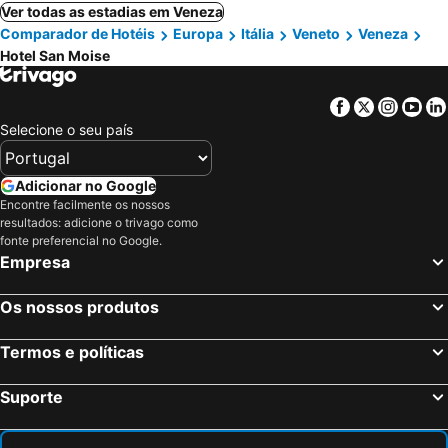
Ver todas as estadias em Veneza
Comparador de Hotéis
Europa
Itália
Veneto
Veneza
Hotel San Moise
Facebook
Twitter
Insta
Yo
Selecione o seu país
Adicionar no Google
Encontre facilmente os nossos
resultados: adicione o trivago como
fonte preferencial no Google.
Empresa
Os nossos produtos
Termos e políticas
Suporte