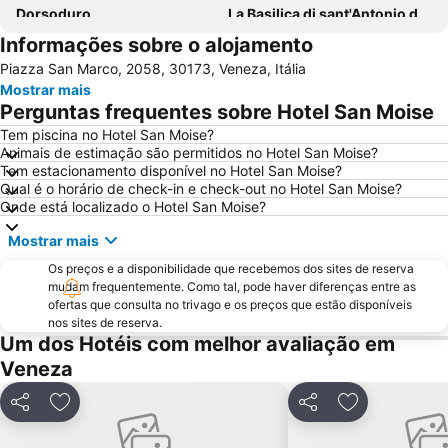
Dorsoduro
La Basilica di sant'Antonio di Padova
Informações sobre o alojamento
Marghera
Padova Central Station
Piazza San Marco, 2058, 30173, Veneza, Itália
Terminal di Piazzale Roma
Padova Vintage Festival
Mostrar mais
Grande Canal
Carnevale di Venezia
Perguntas frequentes sobre Hotel San Moise
Ponte de Rialto
Basílica de San Marco
Tem piscina no Hotel San Moise?
Animais de estimação são permitidos no Hotel San Moise?
Aeroporto Treviso
Porto Marghera
Tem estacionamento disponível no Hotel San Moise?
Santa Croce
San Polo
Qual é o horário de check-in e check-out no Hotel San Moise?
Onde está localizado o Hotel San Moise?
Giudecca
Palácio Ducal
Mostrar mais
Lido
Port of Venice
Os preços e a disponibilidade que recebemos dos sites de reserva
Rosa Salva
Arsenal de Veneza
mudam frequentemente. Como tal, pode haver diferenças entre as
Sottomarina
Casinò di Venezia
ofertas que consulta no trivago e os preços que estão disponíveis
nos sites de reserva.
Lido Venezia
Mestre Fil Fest
Um dos Hotéis com melhor avaliação em
PadovaFiere
Al Graspo de Ua
Veneza
Campo San Polo
Isola di Giudecca
Partilhar
Adicionar aos favoritos
Partilhar
Adicionar aos
Favaro Veneto
Daniele Manin