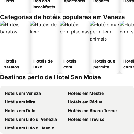
Hotel
Bed and
Aparthotel
Resorts
Host
breakfasts
Categorias de hotéis populares em Veneza
Hotéis
Hotéis de
Hotéis
Hotéis que
Hoté
baratos
luxo
com
permitem
com 
piscinas
animais
Destinos perto de Hotel San Moise
Hotéis em Veneza
Hotéis em Mestre
Hotéis em Mira
Hotéis em Pádua
Hotéis em Dolo
Hotéis em Abano Terme
Hotéis em Lido di Venezia
Hotéis em Treviso
Hotéis em Lido di Jesolo