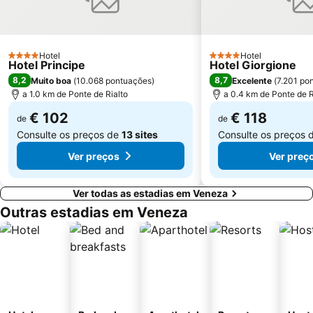
Sino San Marco
La Biennale di Venezia
Ilha de Murano
Zelarino
Centro storico
Gallerie dell' Accademia
Hotel
Hotel
4 Estrelas
Riva degli Schiavoni
Ca' d'Oro - Palazzo Santa Sofia
4 Estrelas
Hotel Principe
Hotel Giorgione
8,2
8,7
Muito boa
(
10.068 pontuações
)
Excelente
(
7.201 po
Sestiere Castello
San Giorgio
a 1.0 km de Ponte de Rialto
a 0.4 km de Ponte de R
Convention Center A. Luciani
Centro Storico
€ 102
€ 118
de
de
Consulte os preços de
13 sites
Consulte os preços 
Ver preços
Ver preç
Ver todas as estadias em Veneza
Outras estadias em Veneza