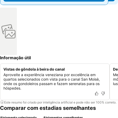
Informação útil
Vistas de gôndola à beira do canal
De
Aproveite a experiência veneziana por excelência em
Me
quartos selecionados com vista para o canal San Moisè,
mó
onde os gondoleiros passam e fazem serenatas para os
lu
hóspedes.
Este resumo foi criado por inteligência artificial e pode não ser 100% correto.
Comparar com estadias semelhantes
Alojamento selecionado
Alojamentos semelhantes