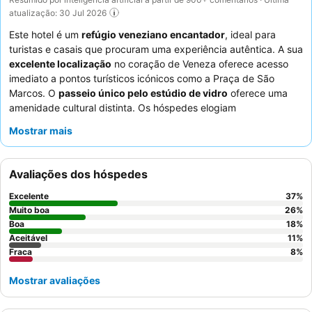
atualização: 30 Jul 2026
Este hotel é um
refúgio veneziano encantador
, ideal para
turistas e casais que procuram uma experiência autêntica. A sua
excelente localização
no coração de Veneza oferece acesso
imediato a pontos turísticos icónicos como a Praça de São
Marcos. O
passeio único pelo estúdio de vidro
oferece uma
amenidade cultural distinta. Os hóspedes elogiam
consistentemente os
funcionários simpáticos e prestativos
e o
Mostrar mais
pequeno-almoço variado e farto
, que muitas vezes inclui
Prosecco. Para uma estadia verdadeiramente memorável,
considere reservar um quarto com
lustres de vidro de Murano
Avaliações dos hóspedes
para mergulhar totalmente no ambiente veneziano vintage.
Excelente
37
%
Muito boa
26
%
Boa
18
%
Aceitável
11
%
Fraca
8
%
Mostrar avaliações