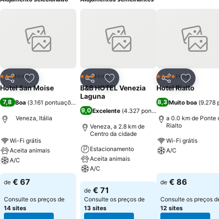
Hotel
Hotel
Hotel
3 Estrelas
3 Estrelas
4 Estrelas
Partilhar
Adicionar aos favoritos
Partilhar
Adicionar aos favoritos
Partilhar
Adicionar
Hotel San Moise
B&B HOTEL Venezia
Hotel Rialto
Laguna
7,8
8,3
Boa
(
3.161 pontuações
)
Muito boa
(
9.278 
9,0
Excelente
(
4.327 pontuações
)
Veneza, Itália
a 0.0 km de Ponte 
Rialto
Veneza, a 2.8 km de
Centro da cidade
Wi-Fi grátis
Wi-Fi grátis
Estacionamento
Aceita animais
A/C
Aceita animais
A/C
A/C
Ver preços
Ver preços
€ 67
€ 86
de
de
Ver preços
€ 71
de
Consulte os preços de
Consulte os preços de
Consulte os preços d
14 sites
13 sites
12 sites