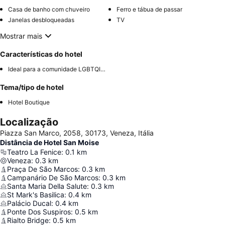
Casa de banho com chuveiro
Ferro e tábua de passar
Janelas desbloqueadas
TV
Mostrar mais
Características do hotel
Ideal para a comunidade LGBTQIA+
Tema/tipo de hotel
Hotel Boutique
Localização
Piazza San Marco, 2058, 30173, Veneza, Itália
Distância de Hotel San Moise
Teatro La Fenice
:
0.1
km
Veneza
:
0.3
km
Praça De São Marcos
:
0.3
km
Campanário De São Marcos
:
0.3
km
Santa Maria Della Salute
:
0.3
km
St Mark's Basilica
:
0.4
km
Palácio Ducal
:
0.4
km
Ponte Dos Suspiros
:
0.5
km
Rialto Bridge
:
0.5
km