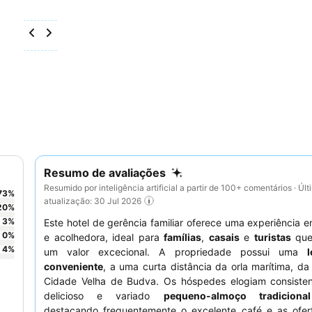
Resumo de avaliações
Resumido por inteligência artificial a partir de 100+ comentários · Últ
73
%
atualização: 30 Jul 2026
20
%
3
%
Este hotel de gerência familiar oferece uma experiência 
0
%
e acolhedora, ideal para
famílias
,
casais
e
turistas
que
4
%
um valor excecional. A propriedade possui uma
conveniente
, a uma curta distância da orla marítima, da
Cidade Velha de Budva. Os hóspedes elogiam consiste
delicioso e variado
pequeno-almoço tradiciona
destacando frequentemente o excelente café e as ofert