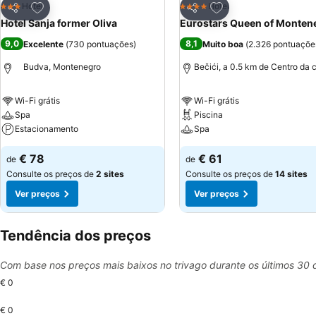
Adicionar aos favoritos
Adicionar aos favor
Hotel
Hotel
3 Estrelas
4 Estrelas
Partilhar
Partilhar
Hotel Sanja former Oliva
Eurostars Queen of Monten
9,0
8,1
Excelente
(
730 pontuações
)
Muito boa
(
2.326 pontuaçõe
Budva, Montenegro
Bečići, a 0.5 km de Centro da 
Wi-Fi grátis
Wi-Fi grátis
Spa
Piscina
Estacionamento
Spa
€ 78
€ 61
de
de
Consulte os preços de
2 sites
Consulte os preços de
14 sites
Ver preços
Ver preços
Tendência dos preços
Com base nos preços mais baixos no trivago durante os últimos 30 
€ 0
€ 0