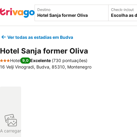
Destino
Check-in/out
Escolha as 
Ver todas as estadias em Budva
Hotel Sanja former Oliva
Hotel
Excelente
(
730 pontuações
)
9,0
3 Estrelas
16 Velji Vinogradi, Budva, 85310, Montenegro
A carregar