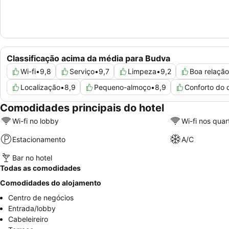
Classificação acima da média para Budva
Wi-fi
•
9,8
Serviço
•
9,7
Limpeza
•
9,2
Boa relação
Localização
•
8,9
Pequeno-almoço
•
8,9
Conforto do 
Comodidades principais do hotel
Wi-fi no lobby
Wi-fi nos quar
Estacionamento
A/C
Bar no hotel
Todas as comodidades
Comodidades do alojamento
Centro de negócios
Entrada/lobby
Cabeleireiro