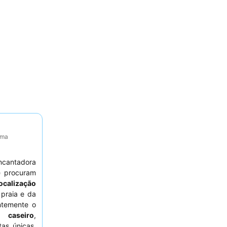
ima
encantadora
 procuram
localização
 praia e da
ntemente o
l caseiro
,
as únicas,