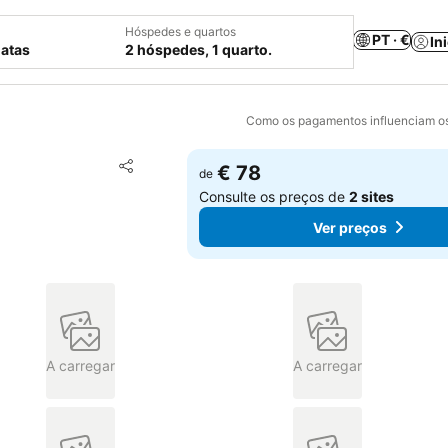
Hóspedes e quartos
PT · €
In
datas
2 hóspedes, 1 quarto.
Como os pagamentos influenciam os
Adicionar aos favoritos
€ 78
de
Partilhar
Consulte os preços de
2 sites
Ver preços
A carregar
A carregar