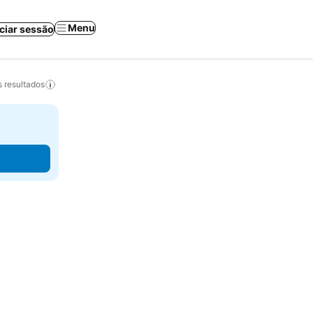
Menu
iciar sessão
 resultados