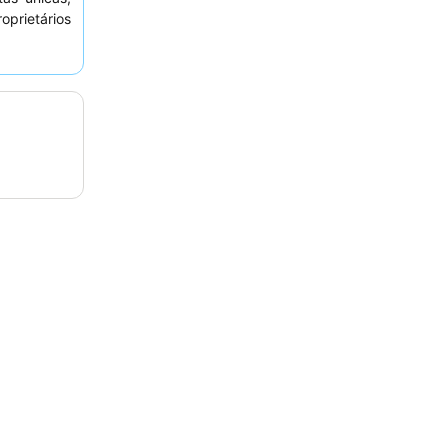
oprietários
os hóspedes
deiramente
 desfrutar