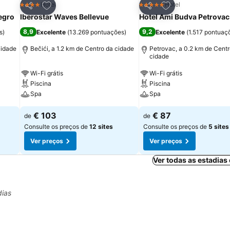
itos
Adicionar aos favoritos
Adicionar aos fav
Hotel
Hotel
4 Estrelas
5 Estrelas
Partilhar
Partilhar
egro
Iberostar Waves Bellevue
Hotel Ami Budva Petrovac
8,9
9,2
s
)
Excelente
(
13.269 pontuações
)
Excelente
(
1.517 pontuaç
cidade
Bečići, a 1.2 km de Centro da cidade
Petrovac, a 0.2 km de Centr
cidade
Wi-Fi grátis
Wi-Fi grátis
Piscina
Piscina
Spa
Spa
€ 103
€ 87
de
de
Consulte os preços de
12 sites
Consulte os preços de
5 sites
Ver preços
Ver preços
Ver todas as estadia
dias