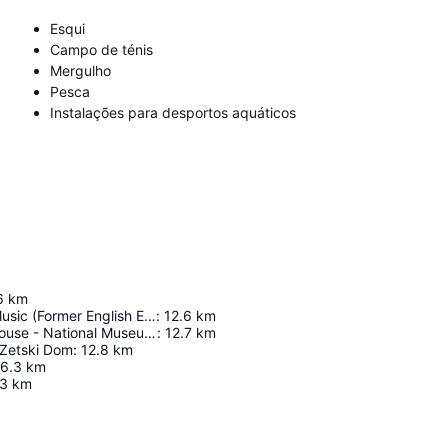
Esqui
Campo de ténis
Mergulho
Pesca
Instalações para desportos aquáticos
6
km
Academy Of Music (Former English Embassy)
:
12.6
km
Government House - National Museum Of Montenegro
:
12.7
km
 Zetski Dom
:
12.8
km
16.3
km
.3
km