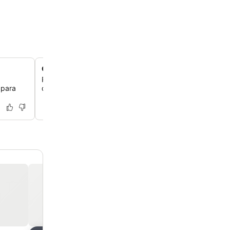
Quartos com varandas privativas
Relaxe e aproveite o ar fresco da sua própria varanda pr
 para
disponível em todos os quartos com ar-condicionado.