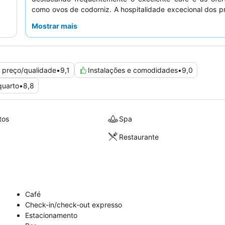
como ovos de codorniz. A hospitalidade excecional dos pr
e funcionários cria uma atmosfera acolhedora, com muit
Mostrar mais
a sentirem-se em família. Para uma experiência verda
relaxante, considere pedir um quarto com
varanda
para
dos arredores agradáveis.
 preço/qualidade
•
9,1
Instalações e comodidades
•
9,0
quarto
•
8,8
tos
Spa
Restaurante
Café
Check-in/check-out expresso
Estacionamento