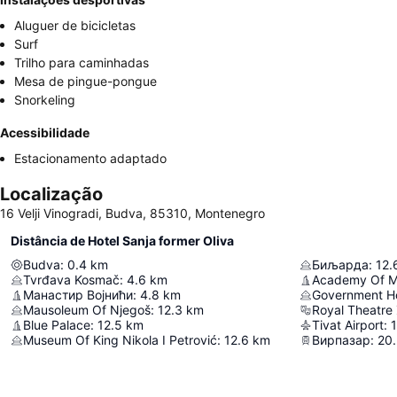
Aluguer de bicicletas
Surf
Trilho para caminhadas
Mesa de pingue-pongue
Snorkeling
Acessibilidade
Estacionamento adaptado
Localização
16 Velji Vinogradi, Budva, 85310, Montenegro
Distância de Hotel Sanja former Oliva
Budva
:
0.4
km
Биљарда
:
12.
Tvrđava Kosmač
:
4.6
km
Манастир Војнићи
:
4.8
km
Mausoleum Of Njegoš
:
12.3
km
Royal Theatre
Blue Palace
:
12.5
km
Tivat Airport
:
Museum Of King Nikola I Petrović
:
12.6
km
Вирпазар
:
20