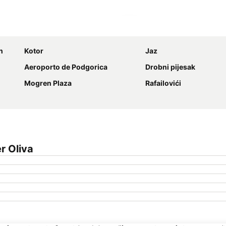
Ampliar mapa
n
Kotor
Jaz
Aeroporto de Podgorica
Drobni pijesak
Mogren Plaza
Rafailovići
r Oliva