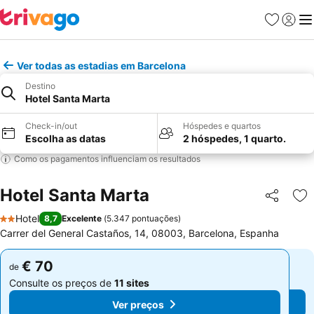
Favoritos
Iniciar
Me
Ver todas as estadias em Barcelona
Destino
Hotel Santa Marta
Check-in/out
Hóspedes e quartos
Escolha as datas
2 hóspedes, 1 quarto.
Como os pagamentos influenciam os resultados
Hotel Santa Marta
Partilhar
Ad
Hotel
8,7
Excelente
(
5.347 pontuações
)
2 Estrelas
Carrer del General Castaños, 14, 08003, Barcelona, Espanha
€ 70
€ 70
de
de
Consulte os preços de
11 sites
Consulte os preços de
11 sites
Ver preços
Ver preços