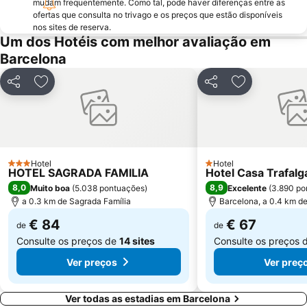
mudam frequentemente. Como tal, pode haver diferenças entre as
ofertas que consulta no trivago e os preços que estão disponíveis
La Salut
Sants
nos sites de reserva.
Parque do Forum
Casino de Barcelona
Um dos Hotéis com melhor avaliação em
Barcelona
Parque da Ciutadella
Mar Bella
Montjuïc
Casa Batlló
Partilhar
Adicionar aos favoritos
Partilhar
Adicionar aos
Arco do Triunfo
Recinto Ferial Gran Vía
Distrito Sarrià-Sant Gervasi
Raval
Sants-Montjuïc
Marina Port Vell
Unesco Rock Art Of The Mediterranean Basin On The Iberian Peninsula
L'Antiga Esquerra de l'Eixample
Hotel
Hotel
3 Estrelas
1 Estrelas
HOTEL SAGRADA FAMILIA
Hotel Casa Trafalg
Sant Martí
Mercado da Boqueria
8,0
8,9
Muito boa
(
5.038 pontuações
)
Excelente
(
3.890 po
Universidade de Barcelona
Gran Via de les Corts Catalans
a 0.3 km de Sagrada Família
Barcelona, a 0.4 km d
€ 84
€ 67
de
de
Consulte os preços de
14 sites
Consulte os preços 
Ver preços
Ver preç
Ver todas as estadias em Barcelona