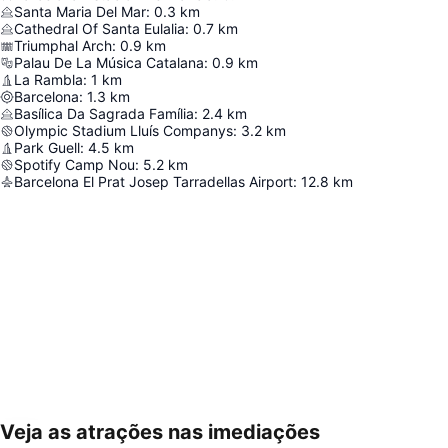
Santa Maria Del Mar
:
0.3
km
Cathedral Of Santa Eulalia
:
0.7
km
Triumphal Arch
:
0.9
km
Palau De La Música Catalana
:
0.9
km
La Rambla
:
1
km
Barcelona
:
1.3
km
Basílica Da Sagrada Família
:
2.4
km
Olympic Stadium Lluís Companys
:
3.2
km
Park Guell
:
4.5
km
Spotify Camp Nou
:
5.2
km
Barcelona El Prat Josep Tarradellas Airport
:
12.8
km
Veja as atrações nas imediações
Ampliar mapa