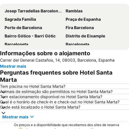
Josep Tarradellas Barcelona–El Prat Airport
Ramblas
Sagrada Família
Praça de Espanha
Porto de Barcelona
Fira Barcelona
Bairro Gótico - Barri Gòtic
Distrito de Eixample
Barceloneta
Barceloneta
Informações sobre o alojamento
Estádio Olímpico de Montjuïc
Camp Nou
Carrer del General Castaños, 14, 08003, Barcelona, Espanha
Estació de Sants
Palácio Sant Jordi
Mostrar mais
Praça Catalunha
Sagrada Família Metro Station
Perguntas frequentes sobre Hotel Santa
La Dreta de l'Eixample
Barcelona Sants Metro Station
Marta
Metrô de Barcelona
Plaza Catalunya
Tem piscina no Hotel Santa Marta?
Animais de estimação são permitidos no Hotel Santa Marta?
Aeroport T1 Metro Station
Ciutat Vella
Tem estacionamento disponível no Hotel Santa Marta?
Qual é o horário de check-in e check-out no Hotel Santa Marta?
Catedral Basílica de Barcelona
Estació de Plaça Catalunya
Onde está localizado o Hotel Santa Marta?
Gràcia
Passeio de Gràcia
Mostrar mais
Circuit de Catalunya
Parque do centro de Poblenou
Os preços e a disponibilidade que recebemos dos sites de reserva
El Born
El Poblenou