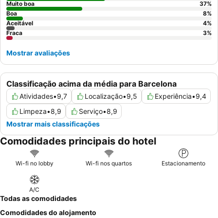
um quarto virado para o jardim.
Muito boa
37
%
Boa
8
%
Aceitável
4
%
Fraca
3
%
Mostrar avaliações
Classificação acima da média para Barcelona
Atividades
•
9,7
Localização
•
9,5
Experiência
•
9,4
Limpeza
•
8,9
Serviço
•
8,9
Mostrar mais classificações
Comodidades principais do hotel
Wi-fi no lobby
Wi-fi nos quartos
Estacionamento
A/C
Todas as comodidades
Comodidades do alojamento