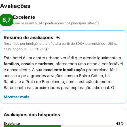
Avaliações
Excelente
8,7
com base em 5.347 pontuações nos principais
sites
Resumo de avaliações
Resumido por inteligência artificial a partir de 800+ comentários · Última
atualização: 30 Jul 2026
Este hotel é um centro urbano versátil que atende igualmente a
famílias
,
casais
e
turistas
, oferecendo uma estadia confortável
e conveniente. A sua
excelente localização
proporciona fácil
acesso a pé a grandes atrações como o Bairro Gótico, La
Rambla e a Praia de Barceloneta, com a estação de metro
Barceloneta nas proximidades para exploração adicional. O
hotel dispõe de
quartos familiares espaçosos
e camas
Mostrar mais
confortáveis, garantindo uma experiência de descanso. Os
hóspedes elogiam consistentemente a
equipa de receção
simpática e prestável
e o excecional
buffet de pequeno-
Avaliações dos hóspedes
almoço
, que oferece uma grande variedade de opções frescas
e quentes. Para uma estadia mais tranquila, considere solicitar
Excelente
48
%