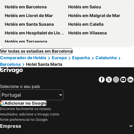
Hotéis em Barcelona
Hotéis em Salou
Hotéis em Lloret de Mar
Hotéis em Malgrat de Mar
Hotéis em Santa Susana
Hotéis em Calella
Hotéis em Hospitalet de Llobregat
Hotéis em Vilaseca
Hotéis em Tarragona
Ver todas as estadias em Barcelona
Comparador de Hotéis
Europa
Espanha
Catalunha
Barcelona
Hotel Santa Marta
Facebook
Twitter
Insta
Yo
Selecione o seu país
Adicionar no Google
Encontre facilmente os nossos
resultados: adicione o trivago como
fonte preferencial no Google.
Empresa