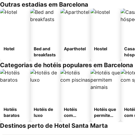
Outras estadias em Barcelona
Hotel
Bed and
Aparthotel
Hostel
Casa
breakfasts
hósp
Categorias de hotéis populares em Barcelona
Hotéis
Hotéis de
Hotéis
Hotéis que
Hoté
baratos
luxo
com
permitem
com 
piscinas
animais
Destinos perto de Hotel Santa Marta