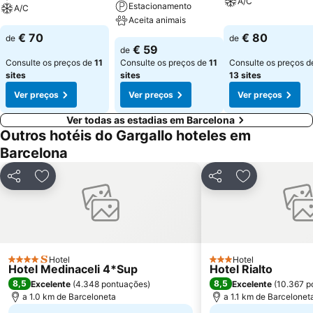
A/C
Estacionamento
A/C
Aceita animais
€ 70
€ 80
de
de
€ 59
de
Consulte os preços de
11
Consulte os preços de
11
Consulte os preços d
sites
sites
13 sites
Ver preços
Ver preços
Ver preços
Ver todas as estadias em Barcelona
Outros hotéis do Gargallo hoteles em
Barcelona
Partilhar
Adicionar aos favoritos
Partilhar
Adicionar aos
Hotel
Hotel
4 Estrelas
3 Estrelas
Hotel Medinaceli 4*Sup
Hotel Rialto
8,5
8,5
Excelente
(
4.348 pontuações
)
Excelente
(
10.367 p
a 1.0 km de Barceloneta
a 1.1 km de Barcelonet