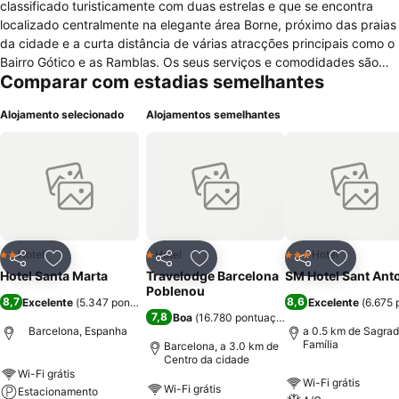
classificado turisticamente com duas estrelas e que se encontra
localizado centralmente na elegante área Borne, próximo das praias
da cidade e a curta distância de várias atracções principais como o
Bairro Gótico e as Ramblas. Os seus serviços e comodidades são
Comparar com estadias semelhantes
simples e básicos mas estão sempre à disposição dos seus clientes
com restaurante, bar, recepção 24 horas, quartos para não
Alojamento selecionado
Alojamentos semelhantes
fumadores, quartos e comodidades para pessoas com mobilidade
condicionada, elevador e aquecimento. Os seus quartos são
agradáveis e estão equipados de forma a oferecer uma
acomodação simples mas cómoda com ar condicionado, duche,
banheira, artigos de higiene pessoal, casa de banho, televisão e
telefone. Este hotel poderá ser uma boa opção para quem pretende
descobrir a magnifica e encantadora cidade de Barcelona.
Hotel
Hotel
Hotel
2 Estrelas
1 Estrelas
3 Estrelas
Partilhar
Adicionar aos favoritos
Partilhar
Adicionar aos favoritos
Partilhar
Adicionar
Hotel Santa Marta
Travelodge Barcelona
SM Hotel Sant Ant
Poblenou
8,7
8,6
Excelente
(
5.347 pontuações
)
Excelente
(
6.675 
7,8
Boa
(
16.780 pontuações
)
Barcelona, Espanha
a 0.5 km de Sagra
Família
Barcelona, a 3.0 km de
Centro da cidade
Wi-Fi grátis
Wi-Fi grátis
Wi-Fi grátis
Estacionamento