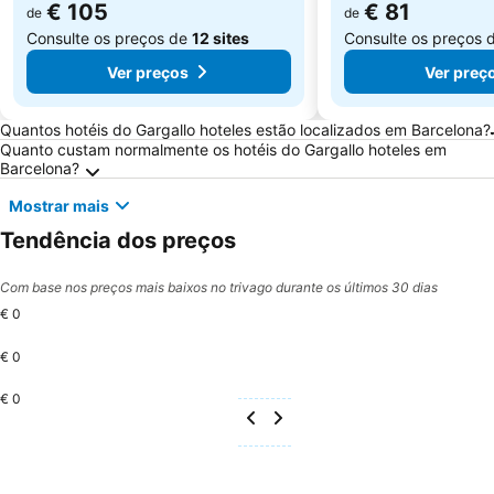
€ 105
€ 81
de
de
Consulte os preços de
12 sites
Consulte os preços 
Ver preços
Ver preç
Perguntas Frequentes sobre Barcelona
Quantos hotéis do Gargallo hoteles estão localizados em Barcelona?
Quanto custam normalmente os hotéis do Gargallo hoteles em
Barcelona?
Mostrar mais
Tendência dos preços
Com base nos preços mais baixos no trivago durante os últimos 30 dias
€ 0
€ 0
€ 0