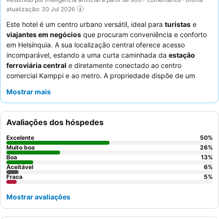
atualização: 30 Jul 2026
Este hotel é um centro urbano versátil, ideal para
turistas
e
viajantes em negócios
que procuram conveniência e conforto
em Helsínquia. A sua localização central oferece acesso
incomparável, estando a uma curta caminhada da
estação
ferroviária central
e diretamente conectado ao centro
comercial Kamppi e ao metro. A propriedade dispõe de um
ginásio
funcional e uma
área de lazer dedicada para crianças
,
Mostrar mais
atendendo a diversas necessidades. Os hóspedes elogiam
consistentemente a prestatividade do pessoal e o esplêndido e
variado buffet de pequeno-almoço, que inclui opções saudáveis
Avaliações dos hóspedes
como batidos e pudim de chia. Para uma experiência
memorável, considere visitar o
bar no último piso
para
Excelente
50
%
desfrutar de vistas deslumbrantes sobre a cidade.
Muito boa
26
%
Boa
13
%
Aceitável
6
%
Fraca
5
%
Mostrar avaliações