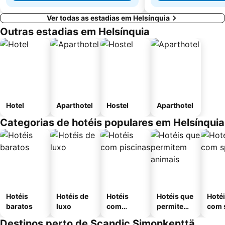
Ver todas as estadias em Helsínquia
Outras estadias em Helsínquia
Hotel
Aparthotel
Hostel
Aparthotel
Categorias de hotéis populares em Helsínquia
Hotéis
Hotéis de
Hotéis
Hotéis que
Hoté
baratos
luxo
com
permitem
com 
piscinas
animais
Destinos perto de Scandic Simonkenttä