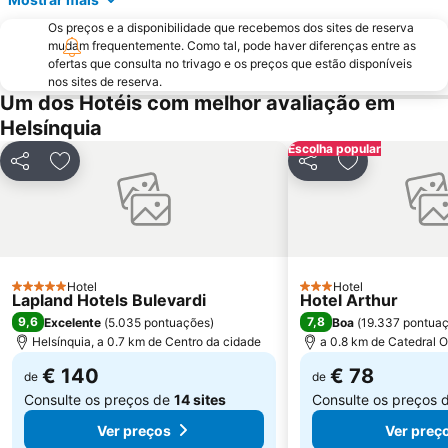
Os preços e a disponibilidade que recebemos dos sites de reserva
mudam frequentemente. Como tal, pode haver diferenças entre as
ofertas que consulta no trivago e os preços que estão disponíveis
nos sites de reserva.
Um dos Hotéis com melhor avaliação em
Helsínquia
Escolha popular
Partilhar
Adicionar aos favoritos
Partilhar
Adicionar aos
Hotel
Hotel
5 Estrelas
3 Estrelas
Lapland Hotels Bulevardi
Hotel Arthur
9,6
7,8
Excelente
(
5.035 pontuações
)
Boa
(
19.337 pontua
Helsínquia, a 0.7 km de Centro da cidade
a 0.8 km de Catedral 
€ 140
€ 78
de
de
Consulte os preços de
14 sites
Consulte os preços 
Ver preços
Ver preç