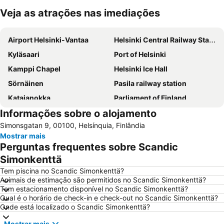
Veja as atrações nas imediações
Ampliar mapa
Airport Helsinki-Vantaa
Helsinki Central Railway Station
Kyläsaari
Port of Helsinki
Kamppi Chapel
Helsinki Ice Hall
Sörnäinen
Pasila railway station
Katajanokka
Parliament of Finland
Informações sobre o alojamento
Jätkäsaari
Otaniemi
Simonsgatan 9, 00100, Helsínquia, Finlândia
Tikkurilan matkakeskus
Mostrar mais
Perguntas frequentes sobre Scandic
Simonkenttä
Tem piscina no Scandic Simonkenttä?
Animais de estimação são permitidos no Scandic Simonkenttä?
Tem estacionamento disponível no Scandic Simonkenttä?
Qual é o horário de check-in e check-out no Scandic Simonkenttä?
Onde está localizado o Scandic Simonkenttä?
Mostrar mais