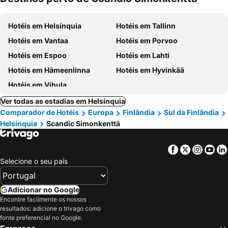
Hotéis em Helsínquia
Hotéis em Tallinn
Hotéis em Vantaa
Hotéis em Porvoo
Hotéis em Espoo
Hotéis em Lahti
Hotéis em Hämeenlinna
Hotéis em Hyvinkää
Hotéis em Vihula
Ver todas as estadias em Helsínquia
Comparador de Hotéis
Europa
Finlândia
Sul da Finlândia
Helsínquia
Scandic Simonkenttä
Facebook
Twitter
Insta
Yo
Selecione o seu país
Adicionar no Google
Encontre facilmente os nossos
resultados: adicione o trivago como
fonte preferencial no Google.