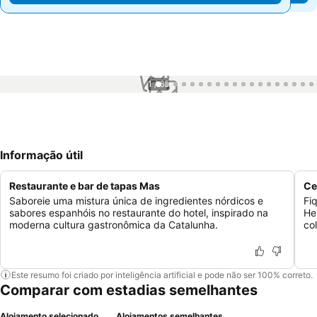
1 / 65
Informação útil
Restaurante e bar de tapas Mas
Ce
Saboreie uma mistura única de ingredientes nórdicos e
Fi
sabores espanhóis no restaurante do hotel, inspirado na
He
moderna cultura gastronômica da Catalunha.
co
Este resumo foi criado por inteligência artificial e pode não ser 100% correto.
Comparar com estadias semelhantes
Alojamento selecionado
Alojamentos semelhantes