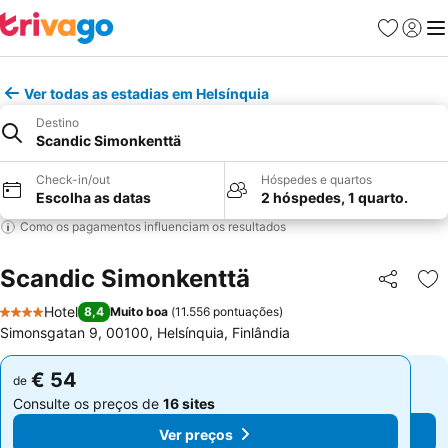
Favoritos
Iniciar
Me
Ver todas as estadias em Helsínquia
Destino
Scandic Simonkenttä
Check-in/out
Hóspedes e quartos
Escolha as datas
2 hóspedes, 1 quarto.
Como os pagamentos influenciam os resultados
Scandic Simonkenttä
Partilhar
Ad
Hotel
8,4
Muito boa
(
11.556 pontuações
)
4 Estrelas
Simonsgatan 9, 00100, Helsínquia, Finlândia
€ 54
€ 54
de
de
Consulte os preços de
16 sites
Consulte os preços de
16 sites
Ver preços
Ver preços