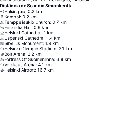
Distância de Scandic Simonkenttä
Helsínquia
:
0.2
km
Kamppi
:
0.2
km
Temppeliaukio Church
:
0.7
km
Finlandia Hall
:
0.8
km
Helsinki Cathedral
:
1
km
Uspenski Cathedral
:
1.4
km
Sibelius Monument
:
1.9
km
Helsinki Olympic Stadium
:
2.1
km
Bolt Arena
:
2.2
km
Fortress Of Suomenlinna
:
3.8
km
Veikkaus Arena
:
4.1
km
Helsinki Airport
:
16.7
km