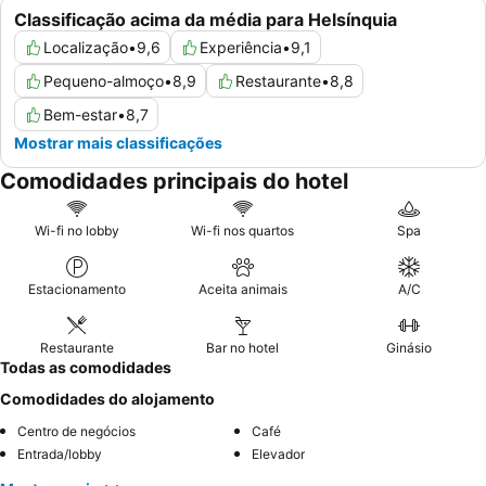
Classificação acima da média para Helsínquia
Localização
•
9,6
Experiência
•
9,1
Pequeno-almoço
•
8,9
Restaurante
•
8,8
Bem-estar
•
8,7
Mostrar mais classificações
Comodidades principais do hotel
Wi-fi no lobby
Wi-fi nos quartos
Spa
Estacionamento
Aceita animais
A/C
Restaurante
Bar no hotel
Ginásio
Todas as comodidades
Comodidades do alojamento
Centro de negócios
Café
Entrada/lobby
Elevador