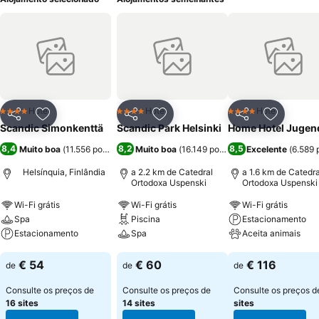
Hotel
Hotel
Hotel
4 Estrelas
4 Estrelas
4 Estrelas
Partilhar
Adicionar aos favoritos
Partilhar
Adicionar aos favoritos
Partilhar
Adicionar
Scandic Simonkenttä
Scandic Park Helsinki
Home Hotel Jugen
8,4
8,2
8,5
Muito boa
(
11.556 pontuações
Muito boa
)
(
16.149 pontuações
Excelente
)
(
6.589 
Helsínquia, Finlândia
a 2.2 km de Catedral
a 1.6 km de Catedra
Ortodoxa Uspenski
Ortodoxa Uspenski
Wi-Fi grátis
Wi-Fi grátis
Wi-Fi grátis
Spa
Piscina
Estacionamento
Estacionamento
Spa
Aceita animais
Ver preços
Ver preços
Ver preços
€ 54
€ 60
€ 116
de
de
de
Consulte os preços de
Consulte os preços de
Consulte os preços 
16 sites
14 sites
sites