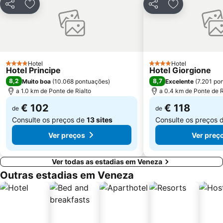
Favaro Veneto
Sino San Marco
Partilhar
Adicionar aos favoritos
Partilhar
Adicionar aos
Daniele Manin
La Biennale di Venezia
Ilha de Murano
Zelarino
Centro storico
Riva degli Schiavoni
Sestiere Castello
Ca' d'Oro - Palazzo Santa Sofia
Hotel
Hotel
4 Estrelas
4 Estrelas
Hotel Principe
Hotel Giorgione
San Giorgio
Gallerie dell' Accademia
8,2
8,7
Muito boa
(
10.068 pontuações
)
Excelente
(
7.201 po
Convention Center A. Luciani
Centro Storico
a 1.0 km de Ponte de Rialto
a 0.4 km de Ponte de R
€ 102
€ 118
de
de
Consulte os preços de
13 sites
Consulte os preços 
Ver preços
Ver preç
Ver todas as estadias em Veneza
Outras estadias em Veneza