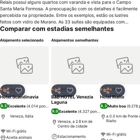
Relais possui alguns quartos com varanda e vista para o Campo
Santa Maria Formosa. A preocupação com os detalhes é facilmente
percebida na propriedade. Entre os exemplos, estão os lustres
feitos com vidro de Murano. As 33 suítes são equipadas com
Comparar com estadias semelhantes
frigobar, ar-condicionado, televisão e telefone, além de cofre e
secador de cabelos. O estabelecimento também possui
Alojamento selecionado
Alojamentos semelhantes
apartamentos a uma curta distância do prédio principal. Eles podem
receber até quatro pessoas e apresentam minicozinha e sala de
estar. Os animais de estimação são aceitos no Hotel Scandinavia -
Relais. A recepção é 24 horas, e há livros à disposição de quem
passa por lá. O café da manhã está incluído em determinadas
diárias. Os restaurantes Al Mascaron, Alburchiello e Osteria alle
Testiere ficam a menos de 100 metros. A caminhada à Praça de San
Marcos, onde fica o Palácio Ducal e a basílica que recebe o mesmo
Hotel
Hotel
Hotel
3 Estrelas
3 Estrelas
4 Estrelas
Partilhar
Adicionar aos favoritos
Partilhar
Adicionar aos favoritos
Partilhar
Adicionar
nome, é de aproximadamente cinco minutos.
Hotel Scandinavia
B&B HOTEL Venezia
Hotel Rialto
Laguna
8,5
8,3
Excelente
(
4.014 pontuações
)
Muito boa
(
9.278 
9,0
Excelente
(
4.327 pontuações
)
Veneza, Itália
a 0.0 km de Ponte 
Rialto
Veneza, a 2.8 km de
Centro da cidade
Wi-Fi grátis
Wi-Fi grátis
Estacionamento
Aceita animais