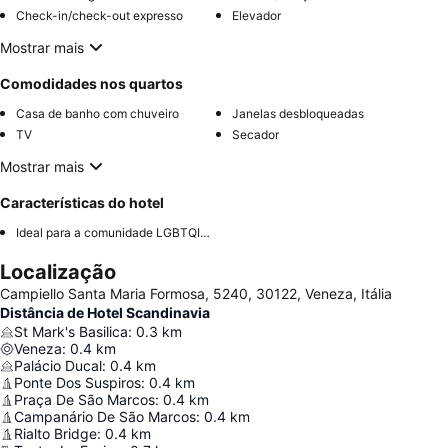
Check-in/check-out expresso
Elevador
Mostrar mais
Comodidades nos quartos
Casa de banho com chuveiro
Janelas desbloqueadas
TV
Secador
Mostrar mais
Características do hotel
Ideal para a comunidade LGBTQIA+
Localização
Campiello Santa Maria Formosa, 5240, 30122, Veneza, Itália
Distância de Hotel Scandinavia
St Mark's Basilica
:
0.3
km
Veneza
:
0.4
km
Palácio Ducal
:
0.4
km
Ponte Dos Suspiros
:
0.4
km
Praça De São Marcos
:
0.4
km
Campanário De São Marcos
:
0.4
km
Rialto Bridge
:
0.4
km