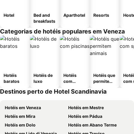
Hotel
Bed and
Aparthotel
Resorts
Host
breakfasts
Categorias de hotéis populares em Veneza
Hotéis
Hotéis de
Hotéis
Hotéis que
Hoté
baratos
luxo
com
permitem
com 
piscinas
animais
Destinos perto de Hotel Scandinavia
Hotéis em Veneza
Hotéis em Mestre
Hotéis em Mira
Hotéis em Pádua
Hotéis em Dolo
Hotéis em Abano Terme
Hotéis em Lido di Venezia
Hotéis em Treviso