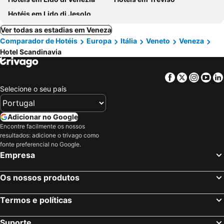
Hotéis em Lido di Jesolo
Ver todas as estadias em Veneza
Comparador de Hotéis
Europa
Itália
Veneto
Veneza
Hotel Scandinavia
Facebook
Twitter
Insta
Yo
Selecione o seu país
Adicionar no Google
Encontre facilmente os nossos
resultados: adicione o trivago como
fonte preferencial no Google.
Empresa
Os nossos produtos
Termos e políticas
Suporte