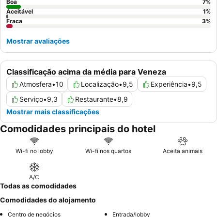
Boa
7
%
Aceitável
1
%
Fraca
3
%
Mostrar avaliações
Classificação acima da média para Veneza
Atmosfera
•
10
Localização
•
9,5
Experiência
•
9,5
Serviço
•
9,3
Restaurante
•
8,9
Mostrar mais classificações
Comodidades principais do hotel
Wi-fi no lobby
Wi-fi nos quartos
Aceita animais
A/C
Todas as comodidades
Comodidades do alojamento
Centro de negócios
Entrada/lobby