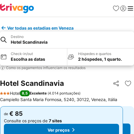
Favoritos
Iniciar
Me
Ver todas as estadias em Veneza
Destino
Hotel Scandinavia
Check-in/out
Hóspedes e quartos
Escolha as datas
2 hóspedes, 1 quarto.
Como os pagamentos influenciam os resultados
Hotel Scandinavia
Partilhar
Ad
Hotel
8,5
Excelente
(
4.014 pontuações
)
3 Estrelas
Campiello Santa Maria Formosa, 5240, 30122, Veneza, Itália
€ 85
€ 85
de
de
Consulte os preços de
7 sites
Consulte os preços de
7 sites
Ver preços
Ver preços