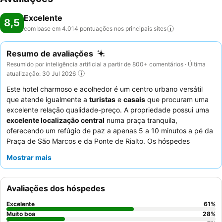
Excelente
8,5
com base em 4.014 pontuações nos principais
sites
Resumo de avaliações
Resumido por inteligência artificial a partir de 800+ comentários · Última
atualização: 30 Jul 2026
Este hotel charmoso e acolhedor é um centro urbano versátil
que atende igualmente a
turistas
e
casais
que procuram uma
excelente relação qualidade-preço. A propriedade possui uma
excelente localização central
numa praça tranquila,
oferecendo um refúgio de paz a apenas 5 a 10 minutos a pé da
Praça de São Marcos e da Ponte de Rialto. Os hóspedes
elogiam consistentemente o
staff
e o serviço excecionais do
Mostrar mais
hotel, destacando uma equipa profissional e genuinamente
acolhedora, juntamente com um
buffet de pequeno-almoço
variado e de alta qualidade, com produtos frescos e caseiros.
Avaliações dos hóspedes
Para uma experiência veneziana verdadeiramente autêntica,
considere reservar um quarto com um charmoso estilo
Excelente
61
%
veneziano e casa de banho moderna.
Muito boa
28
%