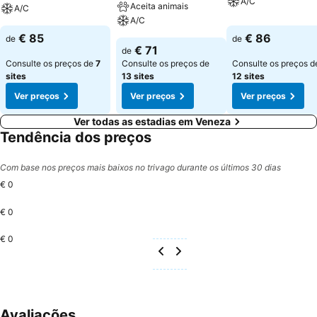
A/C
Aceita animais
A/C
A/C
€ 85
€ 86
de
de
€ 71
de
Consulte os preços de
7
Consulte os preços de
Consulte os preços d
sites
13 sites
12 sites
Ver preços
Ver preços
Ver preços
Ver todas as estadias em Veneza
Tendência dos preços
Com base nos preços mais baixos no trivago durante os últimos 30 dias
€ 0
€ 0
€ 0
Avaliações