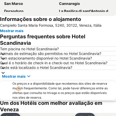
San Marco
Cannaregio
Dorsoduro
La Basilica di sant'Antonio di Padova
Informações sobre o alojamento
Marghera
Padova Central Station
Campiello Santa Maria Formosa, 5240, 30122, Veneza, Itália
Terminal di Piazzale Roma
Padova Vintage Festival
Mostrar mais
Grande Canal
Ponte de Rialto
Perguntas frequentes sobre Hotel
Carnevale di Venezia
Basílica de San Marco
Scandinavia
Aeroporto Treviso
Porto Marghera
Tem piscina no Hotel Scandinavia?
Animais de estimação são permitidos no Hotel Scandinavia?
Santa Croce
San Polo
Tem estacionamento disponível no Hotel Scandinavia?
Qual é o horário de check-in e check-out no Hotel Scandinavia?
Giudecca
Palácio Ducal
Onde está localizado o Hotel Scandinavia?
Lido
Port of Venice
Mostrar mais
Rosa Salva
Arsenal de Veneza
Os preços e a disponibilidade que recebemos dos sites de reserva
Sottomarina
Casinò di Venezia
mudam frequentemente. Como tal, pode haver diferenças entre as
ofertas que consulta no trivago e os preços que estão disponíveis
Lido Venezia
Mestre Fil Fest
nos sites de reserva.
PadovaFiere
Al Graspo de Ua
Um dos Hotéis com melhor avaliação em
Veneza
Campo San Polo
Isola di Giudecca