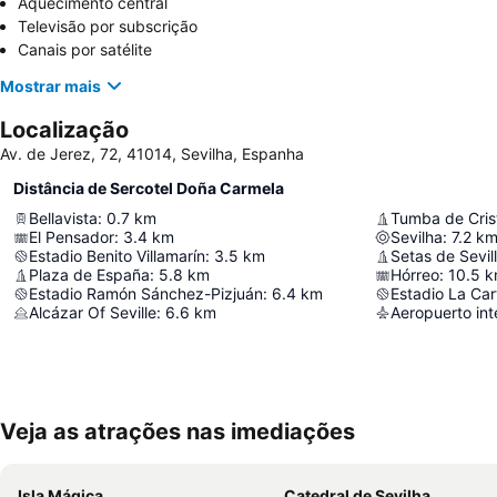
Aquecimento central
Televisão por subscrição
Canais por satélite
Mostrar mais
Localização
Av. de Jerez, 72, 41014, Sevilha, Espanha
Distância de Sercotel Doña Carmela
Bellavista
:
0.7
km
Tumba de Cris
El Pensador
:
3.4
km
Sevilha
:
7.2
k
Estadio Benito Villamarín
:
3.5
km
Setas de Sevil
Plaza de España
:
5.8
km
Hórreo
:
10.5
k
Estadio Ramón Sánchez-Pizjuán
:
6.4
km
Estadio La Car
Alcázar Of Seville
:
6.6
km
Veja as atrações nas imediações
Isla Mágica
Catedral de Sevilha