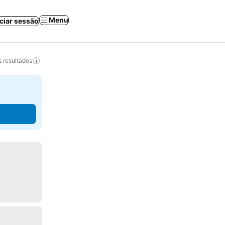
Menu
iciar sessão
 resultados