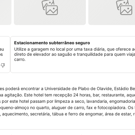
Estacionamento subterrâneo seguro
au
Utilize a garagem no local por uma taxa diária, que oferece 
os
direto de elevador ao saguão e tranquilidade para quem viaj
carro.
s poderá encontrar a Universidade de Plabo de Olavide, Estádio Be
a agitação. Este hotel tem recepção 24 horas, bar, restaurante, aqu
os por este hotel passam por limpeza a seco, lavandaria, engomadori
 pequeno-almoço no quarto, aluguer de carro, fax e fotocopiadora. Os
 aquecimento, secretária, tábua e ferro de engomar, área de estar, r
ador de cabelo. Existem quartos para não fumadores e quartos prep