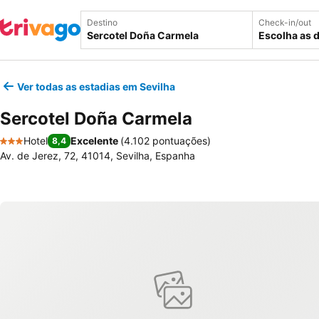
Destino
Check-in/out
Escolha as 
Ver todas as estadias em Sevilha
Sercotel Doña Carmela
Hotel
Excelente
(
4.102 pontuações
)
8,4
3 Estrelas
Av. de Jerez, 72, 41014, Sevilha, Espanha