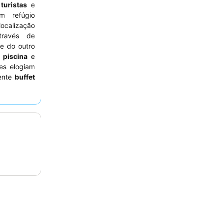
a
turistas
e
m refúgio
localização
través de
e do outro
e
piscina
e
es elogiam
ente
buffet
. Para uma
tos que não