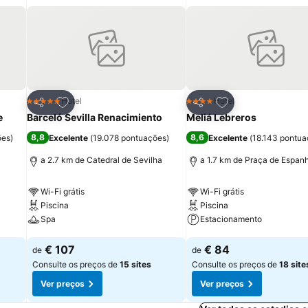
itos
Adicionar aos favoritos
Adicionar aos fav
Hotel
Hotel
5 Estrelas
4 Estrelas
Partilhar
Partilhar
e
Barceló Sevilla Renacimiento
Meliá Lebreros
8,8
8,6
ões
)
Excelente
(
19.078 pontuações
)
Excelente
(
18.143 pontu
a 2.7 km de Catedral de Sevilha
a 1.7 km de Praça de Espan
Wi-Fi grátis
Wi-Fi grátis
Piscina
Piscina
Spa
Estacionamento
Ver preços
Ver preços
€ 107
€ 84
de
de
Consulte os preços de
15 sites
Consulte os preços de
18 site
Ver preços
Ver preços