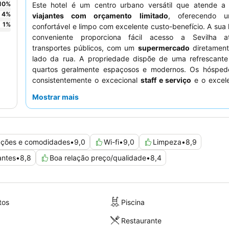
10
%
Este hotel é um centro urbano versátil que atende 
4
%
viajantes com orçamento limitado
, oferecendo u
1
%
confortável e limpo com excelente custo-benefício. A sua 
conveniente proporciona fácil acesso a Sevilha a
transportes públicos, com um
supermercado
diretament
lado da rua. A propriedade dispõe de uma refrescant
quartos geralmente espaçosos e modernos. Os hósped
consistentemente o excecional
staff e serviço
e o excel
de pequeno-almoço
com a sua seleção vasta e variada
Mostrar mais
estadia mais tranquila, os hóspedes podem preferir quar
estejam virados para a rua.
lações e comodidades
•
9,0
Wi-fi
•
9,0
Limpeza
•
8,9
antes
•
8,8
Boa relação preço/qualidade
•
8,4
tos
Piscina
Restaurante