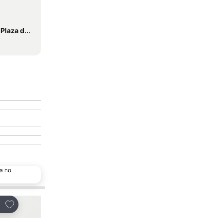
 de Armas
a no
Adicionar aos favoritos
Adicionar aos favor
tilhar
Partilhar