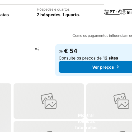
Hóspedes e quartos
PT · €
In
datas
2 hóspedes, 1 quarto.
Como os pagamentos influenciam os
Adicionar aos favoritos
€ 54
de
Partilhar
Consulte os preços de
12 sites
Ver preços