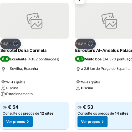
Adicionar aos favoritos
Adicionar aos favor
Hotel
Hotel
3 Estrelas
4 Estrelas
Partilhar
Partilhar
Sercotel Doña Carmela
Eurostars Al-Andalus Palac
8,4
8,3
Excelente
(
4.102 pontuações
)
Muito boa
(
34.373 pontuaç
Sevilha, Espanha
a 2.6 km de Praça de Espanha
Wi-Fi grátis
Wi-Fi grátis
Piscina
Piscina
Estacionamento
Ver preços
Ver preços
€ 54
€ 53
de
de
Consulte os preços de
12 sites
Consulte os preços de
14 sites
Ver preços
Ver preços