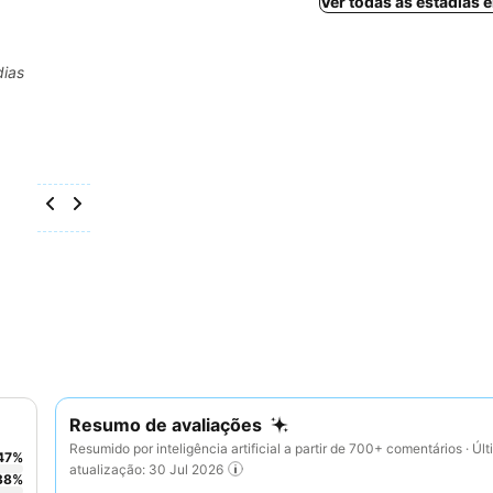
Ver todas as estadias 
dias
Resumo de avaliações
Resumido por inteligência artificial a partir de 700+ comentários · Úl
47
%
atualização: 30 Jul 2026
38
%