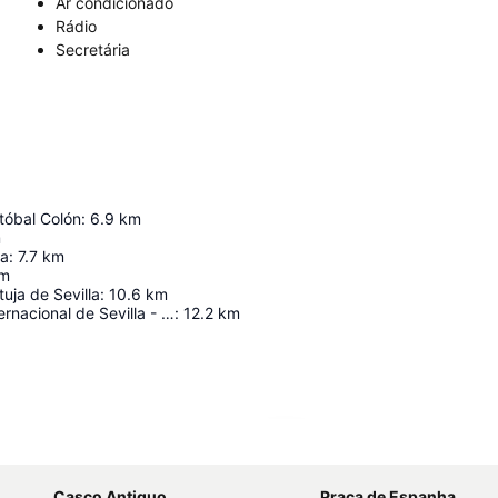
Ar condicionado
Rádio
Secretária
tóbal Colón
:
6.9
km
m
la
:
7.7
km
m
tuja de Sevilla
:
10.6
km
Aeropuerto internacional de Sevilla - San Pablo
:
12.2
km
Ampliar mapa
Casco Antiguo
Praça de Espanha