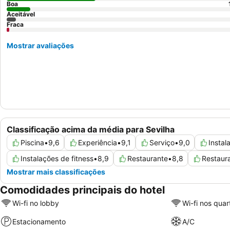
Boa
Aceitável
Fraca
Mostrar avaliações
Classificação acima da média para Sevilha
Piscina
•
9,6
Experiência
•
9,1
Serviço
•
9,0
Insta
Instalações de fitness
•
8,9
Restaurante
•
8,8
Restaur
Mostrar mais classificações
Comodidades principais do hotel
Wi-fi no lobby
Wi-fi nos quar
Estacionamento
A/C