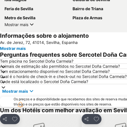
Feria de Sevilla
Bairro de Triana
Metro de Sevilla
Plaza de Armas
Mostrar mais
Informações sobre o alojamento
Av. de Jerez, 72, 41014, Sevilha, Espanha
Mostrar mais
Perguntas frequentes sobre Sercotel Doña C
Tem piscina no Sercotel Doña Carmela?
Animais de estimação são permitidos no Sercotel Doña Carmela?
Tem estacionamento disponível no Sercotel Doña Carmela?
Qual é o horário de check-in e check-out no Sercotel Doña Carmela?
Onde está localizado o Sercotel Doña Carmela?
Mostrar mais
Os preços e a disponibilidade que recebemos dos sites de reserva muda
trivago e os preços que estão disponíveis nos sites de reserva.
Um dos Hotéis com melhor avaliação em Sevi
Adicionar aos favoritos
Adicionar aos f
Partilhar
Partilhar