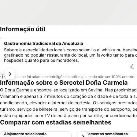
Informação útil
Gastronomia tradicional da Andaluzia
Saboreie especialidades locais como solomillo al whisky ou bacalh
gratinado no popular restaurante do local, um favorito tanto para 
hóspedes quanto para os moradores.
Este resumo foi criado por inteligência artificial e pode não ser 100% correto.
Informação sobre o Sercotel Doña Carmela
O Dona Carmela encontra-se localizado em Sevilha. Nas proximidade
Villamarin e apenas a 7 minutos do coração da cidade e de toda a su
condicionado, elevador e internet de cortesia. Os serviços prestad
turismo, serviço de bilheteira, serviço de transporte do aeroporto,
estão equipados com TV de ecrã plano por satélite, ar condicionado,
Comparar com estadias semelhantes
telefone, serviço de despertar, WC com banheira ou chuveiro e sec
pessoas com mobilidade reduzida.
Alojamento selecionado
Alojamentos semelhantes
próximo