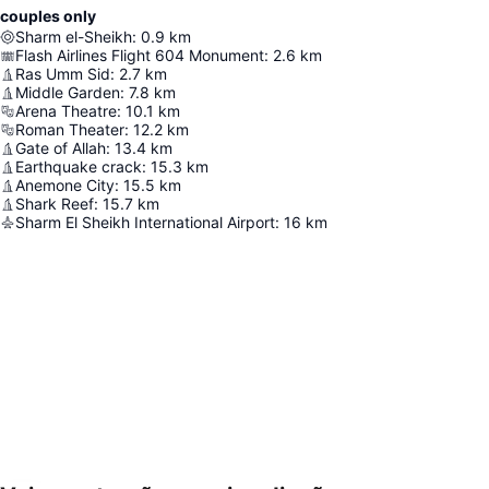
couples only
Sharm el-Sheikh
:
0.9
km
Flash Airlines Flight 604 Monument
:
2.6
km
Ras Umm Sid
:
2.7
km
Middle Garden
:
7.8
km
Arena Theatre
:
10.1
km
Roman Theater
:
12.2
km
Gate of Allah
:
13.4
km
Earthquake crack
:
15.3
km
Anemone City
:
15.5
km
Shark Reef
:
15.7
km
Sharm El Sheikh International Airport
:
16
km