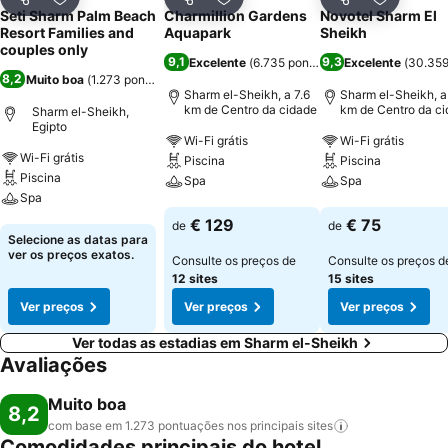
Partilhar
Adicionar aos favoritos
Partilhar
Adicionar aos favoritos
Partilhar
Adicionar
Seti Sharm Palm Beach
Charmillion Gardens
Novotel Sharm El
Resort Families and
Aquapark
Sheikh
couples only
9,1
9,3
Excelente
(
6.735 pontuações
Excelente
)
(
30.359
8,2
Muito boa
(
1.273 pontuações
)
Sharm el-Sheikh, a 7.6
Sharm el-Sheikh, a
km de Centro da cidade
km de Centro da c
Sharm el-Sheikh,
Egipto
Wi-Fi grátis
Wi-Fi grátis
Wi-Fi grátis
Piscina
Piscina
Piscina
Spa
Spa
Spa
Ver preços
Ver preços
€ 129
€ 75
de
de
Ver preços
Selecione as datas para
ver os preços exatos.
Consulte os preços de
Consulte os preços d
12 sites
15 sites
Ver preços
Ver preços
Ver preços
Ver todas as estadias em Sharm el-Sheikh
Avaliações
Muito boa
8,2
com base em 1.273 pontuações nos principais
sites
Comodidades principais do hotel