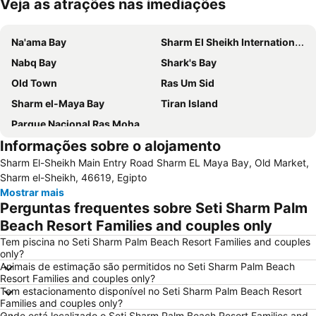
Veja as atrações nas imediações
Ampliar mapa
Na'ama Bay
Sharm El Sheikh International Airport
Nabq Bay
Shark's Bay
Old Town
Ras Um Sid
Sharm el-Maya Bay
Tiran Island
Parque Nacional Ras Mohamed
Informações sobre o alojamento
Sharm El-Sheikh Main Entry Road Sharm EL Maya Bay, Old Market,
Sharm el-Sheikh, 46619, Egipto
Mostrar mais
Perguntas frequentes sobre Seti Sharm Palm
Beach Resort Families and couples only
Tem piscina no Seti Sharm Palm Beach Resort Families and couples
only?
Animais de estimação são permitidos no Seti Sharm Palm Beach
Resort Families and couples only?
Tem estacionamento disponível no Seti Sharm Palm Beach Resort
Families and couples only?
Onde está localizado o Seti Sharm Palm Beach Resort Families and