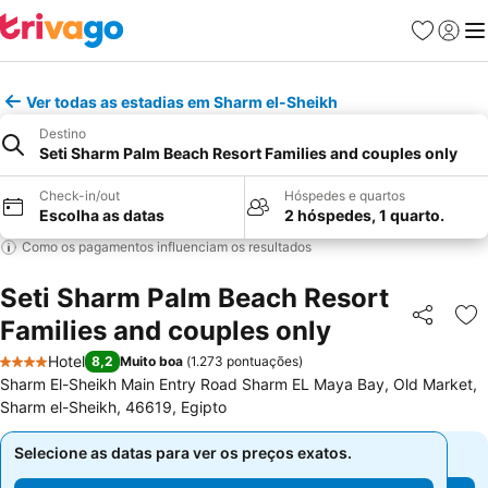
Favoritos
Iniciar
Me
Ver todas as estadias em Sharm el-Sheikh
Destino
Seti Sharm Palm Beach Resort Families and couples only
Check-in/out
Hóspedes e quartos
Escolha as datas
2 hóspedes, 1 quarto.
Como os pagamentos influenciam os resultados
Seti Sharm Palm Beach Resort
Families and couples only
Partilhar
Ad
Hotel
8,2
Muito boa
(
1.273 pontuações
)
4 Estrelas
Sharm El-Sheikh Main Entry Road Sharm EL Maya Bay, Old Market,
Sharm el-Sheikh, 46619, Egipto
Selecione as datas para ver os preços exatos.
Selecione as datas para ver os preços exatos.