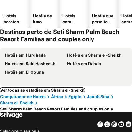
Hotéis
Hotéis de
Hotéis
Hotéis que
Hoté
baratos
luxo
com
permitem
com 
piscinas
animais
Destinos perto de Seti Sharm Palm Beach
Resort Families and couples only
Hotéis em Hurghada
Hotéis em Sharm el-Sheikh
Hotéis em Sahl Hasheesh
Hotéis em Dahab
Hotéis em El Gouna
Ver todas as estadias em Sharm el-Sheikh
Comparador de Hotéis
África
Egipto
Janub Sina
Sharm el-Sheikh
Seti Sharm Palm Beach Resort Families and couples only
Facebook
Twitter
Insta
Yo
Selecione o seu país