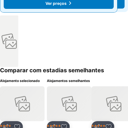
Ver preços
Ver preços
Comparar com estadias semelhantes
Alojamento selecionado
Alojamentos semelhantes
Hotel
Hotel
Hotel
4 Estrelas
5 Estrelas
5 Estrelas