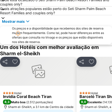
couples only?
Quais atrações populares estão perto do Seti Sharm Palm Beach
Resort Families and couples only?
Mostrar mais
Os preços e a disponibilidade que recebemos dos sites de reserva
mudam frequentemente. Como tal, pode haver diferenças entre as
ofertas que consulta no trivago e os preços que estão disponíveis
nos sites de reserva.
Um dos Hotéis com melhor avaliação em
Sharm el-Sheikh
Partilhar
Adicionar aos favoritos
Partilhar
Adicionar 
Hotel
Hotel
4 Estrelas
4 Estrelas
Invidia Coral Beach Tiran
Barceló Tiran S
8,3
9,0
Muito boa
(
2.512 pontuações
)
Excelente
(
14.13
Sharm el-Sheikh, a 3.1 km de Centro da cidade
Sharm el-Sheikh, a