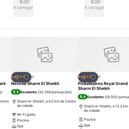
A carregar
A carregar
itos
Adicionar aos favoritos
Adicionar aos fav
Hotel
Hotel
5 Estrelas
5 Estrelas
Partilhar
Partilhar
ark
Novotel Sharm El Sheikh
Pickalbatros Royal Grand 
Sharm El Sheikh
9,3
s
)
Excelente
(
30.359 pontuações
)
9,4
Excelente
(
29.300 pontu
Centro
Sharm el-Sheikh, a 6.2 km de Centro
da cidade
Sharm el-Sheikh, a 12.2 km
da cidade
Wi-Fi grátis
Piscina
Piscina
Spa
Spa