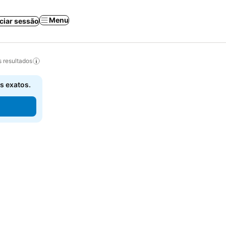
Menu
iciar sessão
 resultados
s exatos.