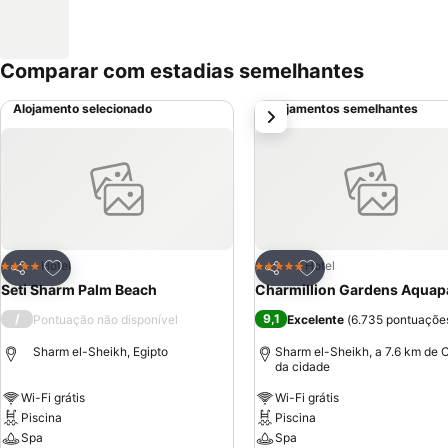
Comparar com estadias semelhantes
Alojamento selecionado
Alojamentos semelhantes
próximo
Adicionar aos favoritos
Adicionar aos favor
Hotel
Hotel
4 Estrelas
5 Estrelas
Partilhar
Partilhar
Seti Sharm Palm Beach
Charmillion Gardens Aquap
/
9,1
Pontuação não disponível
Excelente
(
6.735 pontuaçõe
Sharm el-Sheikh, Egipto
Sharm el-Sheikh, a 7.6 km de 
da cidade
Wi-Fi grátis
Wi-Fi grátis
Piscina
Piscina
Spa
Spa