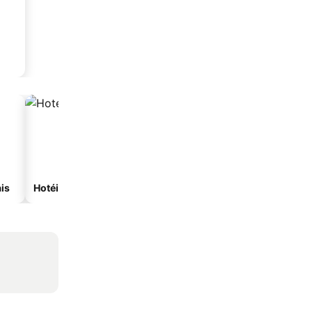
is
Hotéis com spa
Hotéis na praia