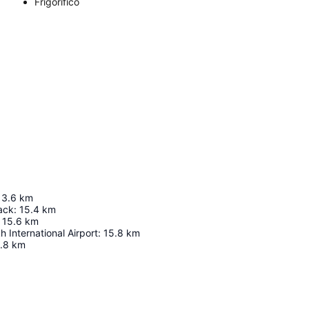
Frigorífico
13.6
km
ack
:
15.4
km
15.6
km
h International Airport
:
15.8
km
.8
km