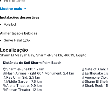
Wi-fi (quarto)
Mostrar mais
Instalações desportivas
Voleibol
Alimentação e bebidas
Serve Halal (حلال)
Localização
Sharm El Maayah Bay, Sharm el-Sheikh, 46619, Egipto
Distância de Seti Sharm Palm Beach
Sharm el-Sheikh
:
1.2
km
Gate of Allah
:
Flash Airlines Flight 604 Monument
:
2.4
km
Earthquake cr
Ras Umm Sid
:
2.5
km
Anemone City
:
Middle Garden
:
7.6
km
Sharm El Sheik
Arena Theatre
:
9.9
km
Shark Reef
:
15
Roman Theater
:
12
km