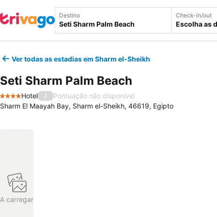
Destino
Check-in/out
Escolha as 
Ver todas as estadias em Sharm el-Sheikh
Seti Sharm Palm Beach
Hotel
Pontuação não disponível
/
4 Estrelas
Sharm El Maayah Bay, Sharm el-Sheikh, 46619, Egipto
A carregar