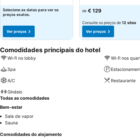
Ver preços
Ver preços
Selecione as datas para ver os
€ 129
de
preços exatos.
Consulte os preços de
12 sites
Ver preços
Ver preços
Comodidades principais do hotel
Wi-fi no lobby
Wi-fi nos quar
Spa
Estacionamen
A/C
Restaurante
Ginásio
Todas as comodidades
Bem-estar
Sala de vapor
Sauna
Comodidades do alojamento