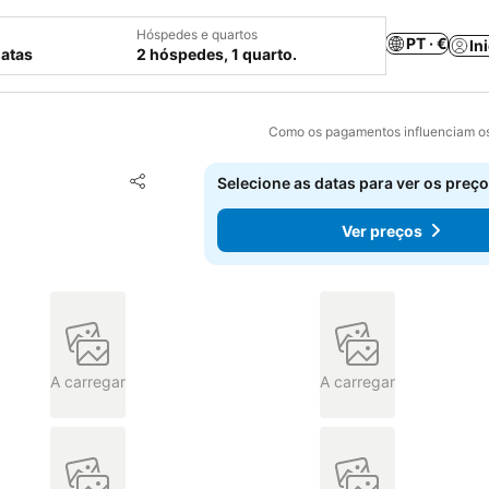
Hóspedes e quartos
PT · €
In
datas
2 hóspedes, 1 quarto.
Como os pagamentos influenciam os
Adicionar aos favoritos
Selecione as datas para ver os preço
Partilhar
Ver preços
A carregar
A carregar