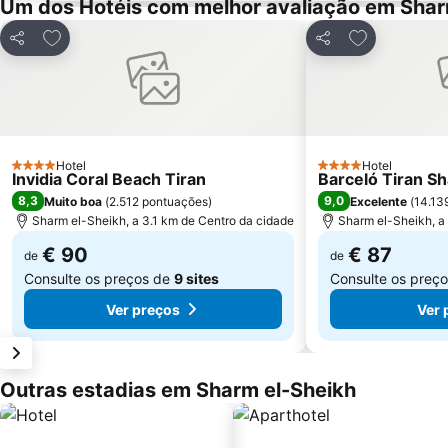
Um dos Hotéis com melhor avaliação em Shar
Adicionar aos favoritos
Adicionar aos
Partilhar
Partilhar
Hotel
Hotel
4 Estrelas
4 Estrelas
Invidia Coral Beach Tiran
Barceló Tiran S
8,3
9,0
Muito boa
(
2.512 pontuações
)
Excelente
(
14.13
Sharm el-Sheikh, a 3.1 km de Centro da cidade
Sharm el-Sheikh, a
€ 90
€ 87
de
de
Consulte os preços de
9 sites
Consulte os preç
Ver preços
Ver 
Outras estadias em Sharm el-Sheikh