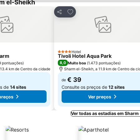
m el-Sheikh
 favoritos
Adicionar aos favoritos
Partilhar
Hotel
4 Estrelas
harm
Tivoli Hotel Aqua Park
8,0
9 pontuações
)
Muito boa
(
1.473 pontuações
)
 13.4 km de Centro da cidade
Sharm el-Sheikh, a 11.9 km de Centro da c
€ 39
de
os de
14 sites
Consulte os preços de
12 sites
preços
Ver preços
Ver todas as estadias em Sharm