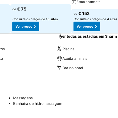
Estacionamento
Ver preços
€ 75
de
Ver preços
€ 152
de
Consulte os preços de
15 sites
Consulte os preços de
4 sites
Ver preços
Ver preços
Ver todas as estadias em Sharm
tos
Piscina
to
Aceita animais
Bar no hotel
Massagens
Banheira de hidromassagem