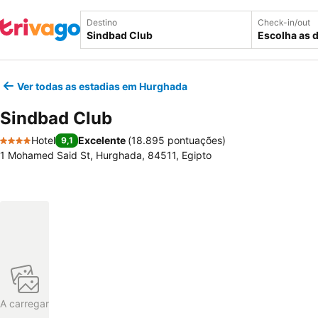
Destino
Check-in/out
Escolha as 
Ver todas as estadias em Hurghada
Sindbad Club
Hotel
Excelente
(
18.895 pontuações
)
9,1
4 Estrelas
1 Mohamed Said St, Hurghada, 84511, Egipto
A carregar