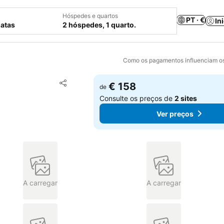
Hóspedes e quartos
PT · €
In
datas
2 hóspedes, 1 quarto.
Como os pagamentos influenciam os
Adicionar aos favoritos
€ 158
de
Partilhar
Consulte os preços de
2 sites
Ver preços
A carregar
A carregar