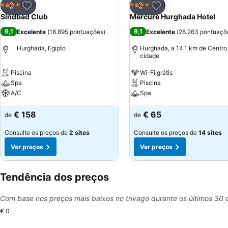
Adicionar aos favoritos
Adicionar aos favor
Hotel
Hotel
4 Estrelas
4 Estrelas
Partilhar
Partilhar
Sindbad Club
Mercure Hurghada Hotel
9,1
9,1
Excelente
(
18.895 pontuações
)
Excelente
(
28.263 pontuaçõ
Hurghada, Egipto
Hurghada, a 14.1 km de Centro
cidade
Piscina
Wi-Fi grátis
Spa
Piscina
A/C
Spa
€ 158
€ 65
de
de
Consulte os preços de
2 sites
Consulte os preços de
14 sites
Ver preços
Ver preços
Tendência dos preços
Com base nos preços mais baixos no trivago durante os últimos 30 
€ 0