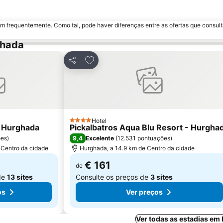
m frequentemente. Como tal, pode haver diferenças entre as ofertas que consult
ghada
avoritos
Adicionar aos favoritos
Partilhar
Hotel
4 Estrelas
l Hurghada
Pickalbatros Aqua Blu Resort - Hurgha
9,4
ões
)
Excelente
(
12.531 pontuações
)
 Centro da cidade
Hurghada, a 14.9 km de Centro da cidade
€ 161
de
de
13 sites
Consulte os preços de
3 sites
os
Ver preços
Ver todas as estadias em