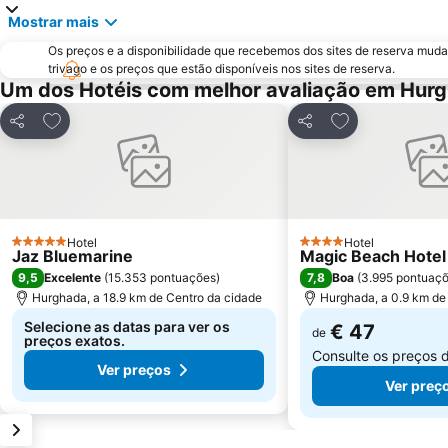
Mostrar mais
Os preços e a disponibilidade que recebemos dos sites de reserva muda
trivago e os preços que estão disponíveis nos sites de reserva.
Um dos Hotéis com melhor avaliação em Hur
Adicionar aos favoritos
Adicionar aos f
Partilhar
Partilhar
Hotel
Hotel
5 Estrelas
4 Estrelas
Jaz Bluemarine
Magic Beach Hote
9,5
7,8
Excelente
(
15.353 pontuações
)
Boa
(
3.995 pontuaç
Hurghada, a 18.9 km de Centro da cidade
Hurghada, a 0.9 km de
Selecione as datas para ver os
€ 47
de
preços exatos.
Consulte os preços 
Ver preços
Ver preç