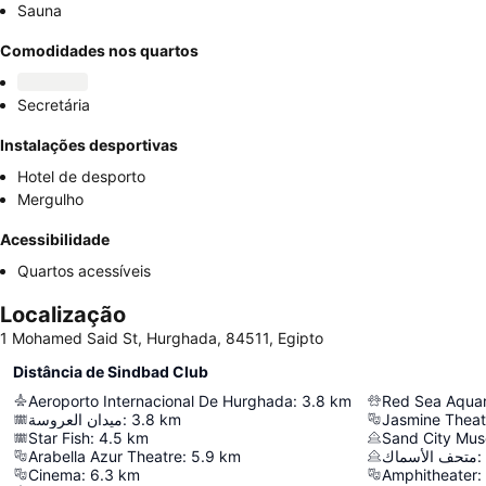
Sauna
Comodidades nos quartos
Secretária
Instalações desportivas
Hotel de desporto
Mergulho
Acessibilidade
Quartos acessíveis
Localização
1 Mohamed Said St, Hurghada, 84511, Egipto
Distância de Sindbad Club
Aeroporto Internacional De Hurghada
:
3.8
km
Red Sea Aqua
ميدان العروسة
:
3.8
km
Jasmine Theat
Star Fish
:
4.5
km
Sand City Mu
Arabella Azur Theatre
:
5.9
km
متحف الأسماك
:
Cinema
:
6.3
km
Amphitheater
: