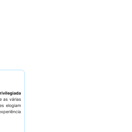
rivilegiada
 as várias
es elogiam
xperiência