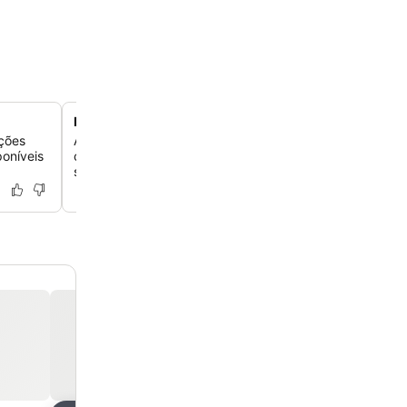
Praia particular com recife
ações
Aproveite o acesso direto a uma praia particular limpa 
oníveis
cuidada, que tem um recife lindo, perfeito para mergul
snorkel entre peixes coloridos.