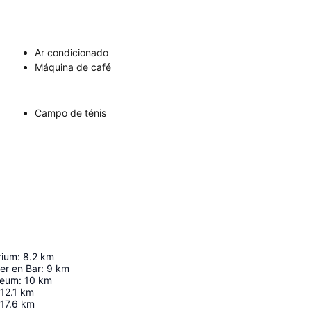
Ar condicionado
Máquina de café
Campo de ténis
rium
:
8.2
km
er en Bar
:
9
km
seum
:
10
km
12.1
km
17.6
km