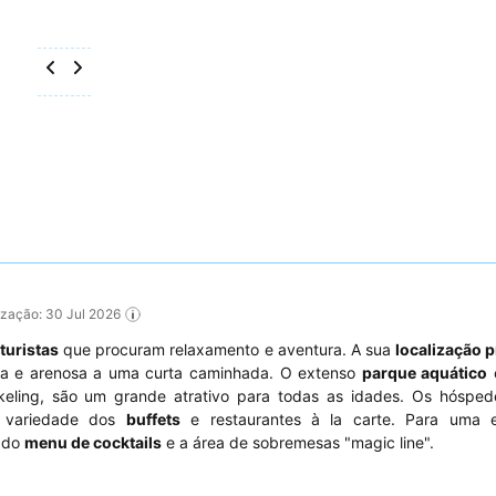
lização: 30 Jul 2026
e
turistas
que procuram relaxamento e aventura. A sua
localização p
gura e arenosa a uma curta caminhada. O extenso
parque aquático
e
rkeling, são um grande atrativo para todas as idades. Os hósped
 variedade dos
buffets
e restaurantes à la carte. Para uma e
e do
menu de cocktails
e a área de sobremesas "magic line".