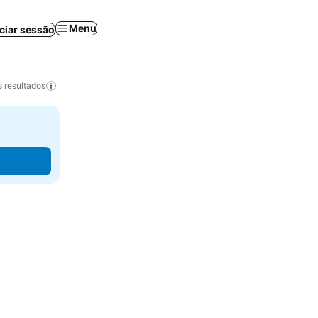
Menu
iciar sessão
 resultados