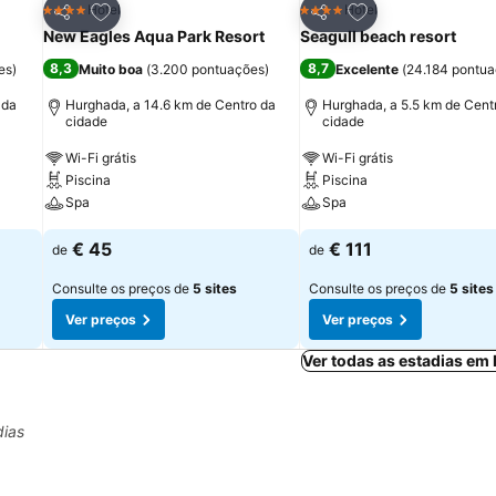
itos
Adicionar aos favoritos
Adicionar aos fav
Hotel
Hotel
4 Estrelas
4 Estrelas
Partilhar
Partilhar
New Eagles Aqua Park Resort
Seagull beach resort
8,3
8,7
es
)
Muito boa
(
3.200 pontuações
)
Excelente
(
24.184 pontu
 da
Hurghada, a 14.6 km de Centro da
Hurghada, a 5.5 km de Cent
cidade
cidade
Wi-Fi grátis
Wi-Fi grátis
Piscina
Piscina
Spa
Spa
€ 45
€ 111
de
de
Consulte os preços de
5 sites
Consulte os preços de
5 sites
Ver preços
Ver preços
Ver todas as estadias em
dias