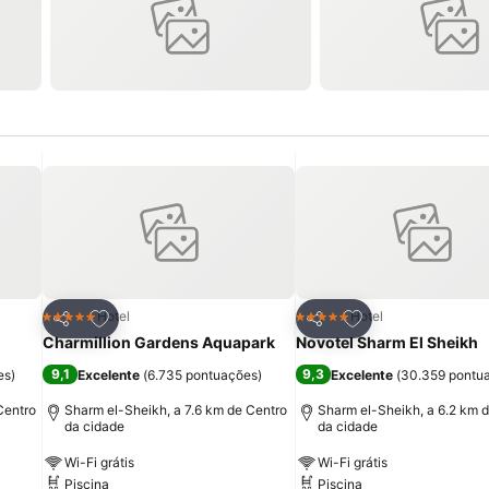
itos
Adicionar aos favoritos
Adicionar aos fav
Hotel
Hotel
5 Estrelas
5 Estrelas
Partilhar
Partilhar
Charmillion Gardens Aquapark
Novotel Sharm El Sheikh
9,1
9,3
es
)
Excelente
(
6.735 pontuações
)
Excelente
(
30.359 pontu
Centro
Sharm el-Sheikh, a 7.6 km de Centro
Sharm el-Sheikh, a 6.2 km 
da cidade
da cidade
Wi-Fi grátis
Wi-Fi grátis
Piscina
Piscina