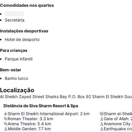
Comodidades nos quartos
Secretária
Instalações desportivas
Hotel de desporto
Para crianças
Parque infantil
Bem-estar
Banho turco
Localização
Al Sheikh Zayed Street Sharks Bay P.O. Box 92 Sharm El Sheikh Sout
Distância de Siva Sharm Resort & Spa
Sharm El Sheikh International Airport
:
2
km
Sharm el-Shei
Roman Theater
:
3.3
km
Gate of Allah
:
Arena Theatre
:
5.4
km
Anemone City
:
Middle Garden
:
7.7
km
Earthquake cr