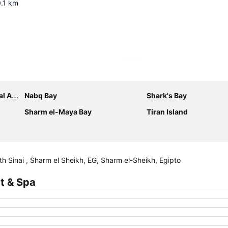
.1
km
Ampliar mapa
port
Nabq Bay
Shark's Bay
Sharm el-Maya Bay
Tiran Island
h Sinai , Sharm el Sheikh, EG, Sharm el-Sheikh, Egipto
t & Spa