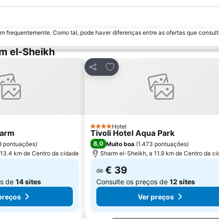
m frequentemente. Como tal, pode haver diferenças entre as ofertas que consult
m el-Sheikh
 favoritos
Adicionar aos favoritos
Partilhar
Hotel
4 Estrelas
harm
Tivoli Hotel Aqua Park
8,0
9 pontuações
)
Muito boa
(
1.473 pontuações
)
 13.4 km de Centro da cidade
Sharm el-Sheikh, a 11.9 km de Centro da c
€ 39
de
os de
14 sites
Consulte os preços de
12 sites
preços
Ver preços