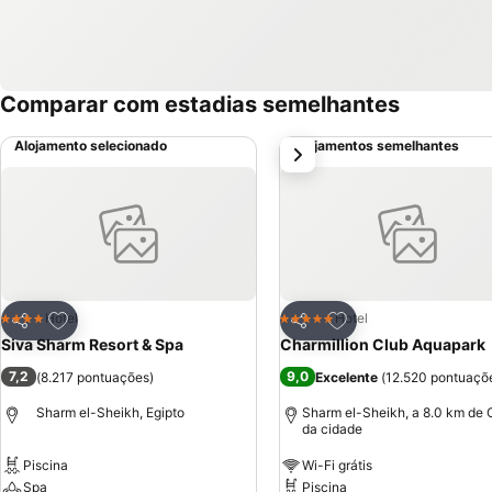
Comparar com estadias semelhantes
Alojamento selecionado
Alojamentos semelhantes
próximo
Adicionar aos favoritos
Adicionar aos favor
Hotel
Hotel
4 Estrelas
5 Estrelas
Partilhar
Partilhar
Siva Sharm Resort & Spa
Charmillion Club Aquapark
7,2
9,0
(
8.217 pontuações
)
Excelente
(
12.520 pontuaçõ
Sharm el-Sheikh, Egipto
Sharm el-Sheikh, a 8.0 km de 
da cidade
Piscina
Wi-Fi grátis
Spa
Piscina