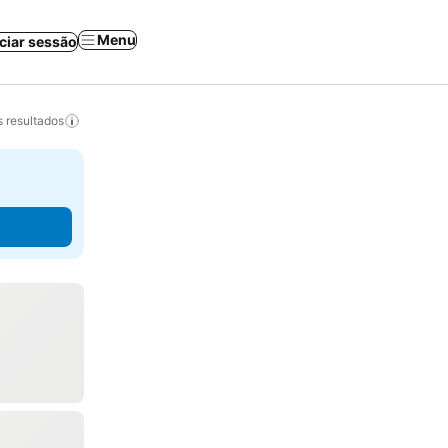
Menu
iciar sessão
 resultados