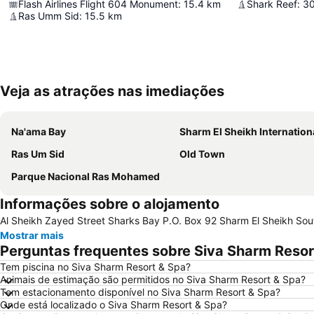
Flash Airlines Flight 604 Monument
:
15.4
km
Shark Reef
:
30
Ras Umm Sid
:
15.5
km
Veja as atrações nas imediações
Na'ama Bay
Sharm El Sheikh International Air
Ras Um Sid
Old Town
Parque Nacional Ras Mohamed
Informações sobre o alojamento
Al Sheikh Zayed Street Sharks Bay P.O. Box 92 Sharm El Sheikh Sout
Mostrar mais
Perguntas frequentes sobre Siva Sharm Resor
Tem piscina no Siva Sharm Resort & Spa?
Animais de estimação são permitidos no Siva Sharm Resort & Spa?
Tem estacionamento disponível no Siva Sharm Resort & Spa?
Onde está localizado o Siva Sharm Resort & Spa?