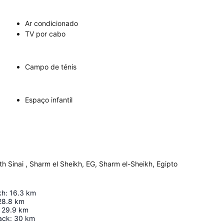
Ar condicionado
TV por cabo
Campo de ténis
Espaço infantil
h Sinai , Sharm el Sheikh, EG, Sharm el-Sheikh, Egipto
kh
:
16.3
km
28.8
km
29.9
km
ack
:
30
km