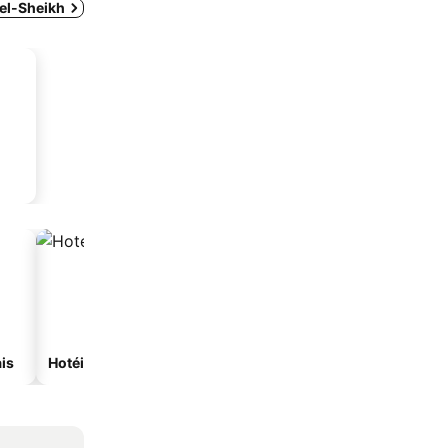
 el-Sheikh
is
Hotéis com spa
Hotéis na praia