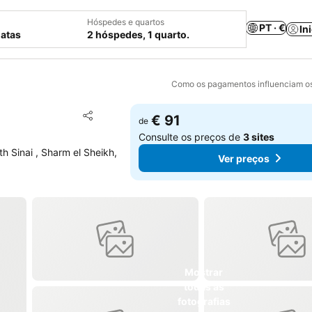
Hóspedes e quartos
PT · €
In
datas
2 hóspedes, 1 quarto.
Como os pagamentos influenciam os
Adicionar aos favoritos
€ 91
de
Partilhar
Consulte os preços de
3 sites
h Sinai , Sharm el Sheikh,
Ver preços