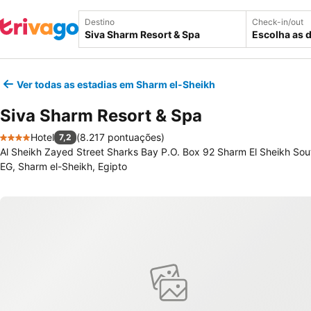
Destino
Check-in/out
Escolha as 
Ver todas as estadias em Sharm el-Sheikh
Siva Sharm Resort & Spa
Hotel
(
8.217 pontuações
)
7,2
4 Estrelas
Al Sheikh Zayed Street Sharks Bay P.O. Box 92 Sharm El Sheikh Sout
EG, Sharm el-Sheikh, Egipto