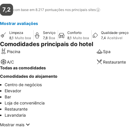
7,2
com base em 8.217 pontuações nos principais
sites
Mostrar avaliações
Limpeza
Serviço
Conforto
Qualidade-preço
8,1
Muito boa
7,8
Boa
8,1
Muito boa
7,4
Aceitável
Comodidades principais do hotel
Piscina
Spa
A/C
Restaurante
Todas as comodidades
Comodidades do alojamento
Centro de negócios
Elevador
Bar
Loja de conveniência
Restaurante
Lavandaria
Mostrar mais