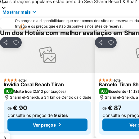
Quais atrações populares estão perto do Siva Sharm Resort & Spa?
Mostrar mais
Os preços e a disponibilidade que recebemos dos sites de reserva muda
trivago e os preços que estão disponíveis nos sites de reserva.
Um dos Hotéis com melhor avaliação em Shar
Adicionar aos favoritos
Adicionar aos
Partilhar
Partilhar
Hotel
Hotel
4 Estrelas
4 Estrelas
Invidia Coral Beach Tiran
Barceló Tiran S
8,3
9,0
Muito boa
(
2.512 pontuações
)
Excelente
(
14.13
Sharm el-Sheikh, a 3.1 km de Centro da cidade
Sharm el-Sheikh, a
€ 90
€ 87
de
de
Consulte os preços de
9 sites
Consulte os preç
Ver preços
Ver 