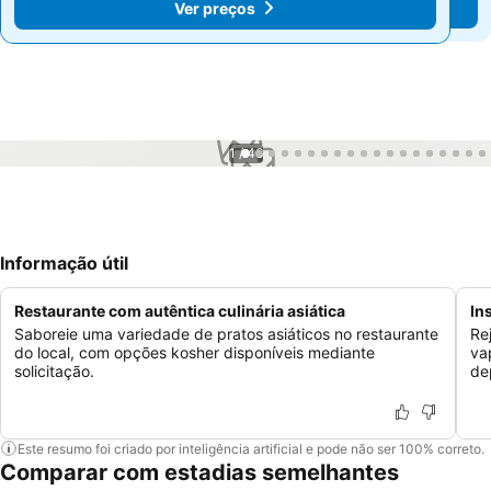
Ver preços
Ver preços
1 / 46
Informação útil
Restaurante com autêntica culinária asiática
In
Saboreie uma variedade de pratos asiáticos no restaurante
Re
do local, com opções kosher disponíveis mediante
va
solicitação.
de
Este resumo foi criado por inteligência artificial e pode não ser 100% correto.
Comparar com estadias semelhantes