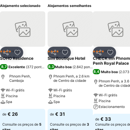
Alojamento selecionado
Alojamentos semelhantes
Hotel
Hotel
Hotel
4 Estrelas
4 Estrelas
4 Estrelas
Partilhar
Adicionar aos favoritos
Partilhar
Adicionar aos favoritos
Partilhar
Adicionar
SOHO Residence
Sim Boutique Hotel
CHECK inn Phnom
Penh Royal Palace
8,7
8,3
Excelente
(
372 pontuações
)
Muito boa
(
2.842 pontuações
)
8,4
Muito boa
(
2.073
Phnom Penh,
Phnom Penh, a 2.6 km
Camboja
de Centro da cidade
Phnom Penh, a 3.6
de Centro da cidad
Wi-Fi grátis
Wi-Fi grátis
Wi-Fi grátis
Piscina
Piscina
Piscina
Spa
Spa
Estacionamento
€ 26
€ 31
de
de
€ 33
de
Consulte os preços de
5
Consulte os preços de
3
Consulte os preços 
sites
sites
sites