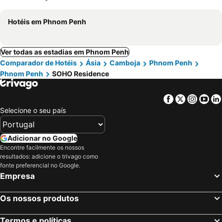
Hotéis em Phnom Penh
Ver todas as estadias em Phnom Penh
Comparador de Hotéis
Ásia
Camboja
Phnom Penh
Phnom Penh
SOHO Residence
Facebook
Twitter
Insta
Yo
Selecione o seu país
Adicionar no Google
Encontre facilmente os nossos
resultados: adicione o trivago como
fonte preferencial no Google.
Empresa
Os nossos produtos
Termos e políticas