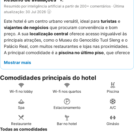
Resumido por inteligência artificial a partir de 200+ comentários · Última
atualização: 30 Jul 2026
Este hotel é um centro urbano versátil, ideal para
turistas
e
viajantes de negócios
que procuram conveniência e bom
preço. A sua
localização central
oferece acesso inigualável às
principais atrações, como o Museu do Genocídio Tuol Sleng e o
Palácio Real, com muitos restaurantes e lojas nas proximidades.
A principal comodidade é a
piscina no último piso
, que oferece
excelentes vistas da cidade para relaxar após um dia de
Mostrar mais
exploração ou trabalho. Os hóspedes elogiam consistentemente
os
funcionários excecionalmente simpáticos e prestativos
e o
Comodidades principais do hotel
excelente café
servido no café do hotel. Para uma estadia mais
confortável e conveniente, considere reservar um quarto com
uma
cozinha bem equipada
.
Wi-fi no lobby
Wi-fi nos quartos
Piscina
Spa
Estacionamento
A/C
Restaurante
Bar no hotel
Ginásio
Todas as comodidades