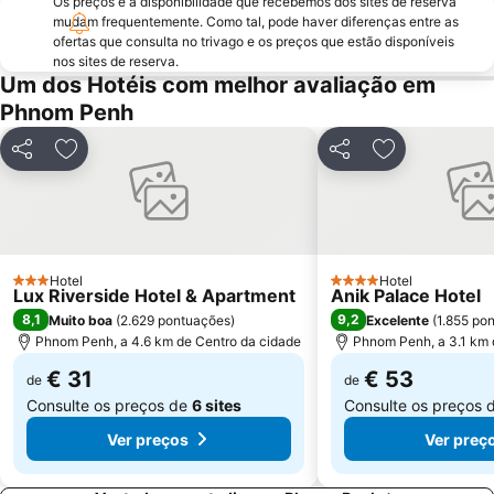
Os preços e a disponibilidade que recebemos dos sites de reserva
mudam frequentemente. Como tal, pode haver diferenças entre as
ofertas que consulta no trivago e os preços que estão disponíveis
nos sites de reserva.
Um dos Hotéis com melhor avaliação em
Phnom Penh
Partilhar
Adicionar aos favoritos
Partilhar
Adicionar aos
Hotel
Hotel
3 Estrelas
4 Estrelas
Lux Riverside Hotel & Apartment
Anik Palace Hotel
8,1
9,2
Muito boa
(
2.629 pontuações
)
Excelente
(
1.855 po
Phnom Penh, a 4.6 km de Centro da cidade
Phnom Penh, a 3.1 km 
€ 31
€ 53
de
de
Consulte os preços de
6 sites
Consulte os preços 
Ver preços
Ver preç