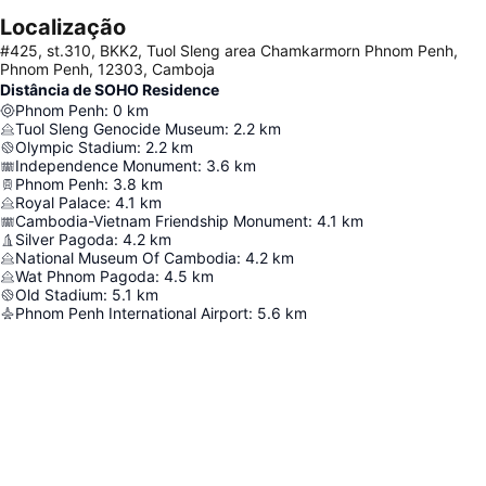
Localização
#425, st.310, BKK2, Tuol Sleng area Chamkarmorn Phnom Penh,
Phnom Penh, 12303, Camboja
Distância de SOHO Residence
Phnom Penh
:
0
km
Tuol Sleng Genocide Museum
:
2.2
km
Olympic Stadium
:
2.2
km
Independence Monument
:
3.6
km
Phnom Penh
:
3.8
km
Royal Palace
:
4.1
km
Cambodia-Vietnam Friendship Monument
:
4.1
km
Silver Pagoda
:
4.2
km
National Museum Of Cambodia
:
4.2
km
Wat Phnom Pagoda
:
4.5
km
Old Stadium
:
5.1
km
Phnom Penh International Airport
:
5.6
km