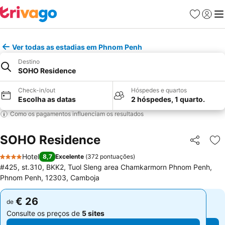
Favoritos
Iniciar
Me
Ver todas as estadias em Phnom Penh
Destino
SOHO Residence
Check-in/out
Hóspedes e quartos
Escolha as datas
2 hóspedes, 1 quarto.
Como os pagamentos influenciam os resultados
SOHO Residence
Partilhar
Ad
Hotel
8,7
Excelente
(
372 pontuações
)
4 Estrelas
#425, st.310, BKK2, Tuol Sleng area Chamkarmorn Phnom Penh,
Phnom Penh, 12303, Camboja
€ 26
€ 26
de
de
Consulte os preços de
5 sites
Consulte os preços de
5 sites