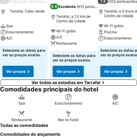
/
7,3
Pontuação não disponível
(
302 pontuações
8,8
Excelente
(
612 pontuações
)
Tarrafal, Cabo Verde
Tarrafal, a 0.9 km 
Centro da cidade
Tarrafal, a 1.0 km de
Centro da cidade
Spa
Wi-Fi grátis
Wi-Fi grátis
Estacionamento
Piscina
A/C
A/C
Estacionamento
Restaurante
Selecione as datas para
Selecione as datas 
ver os preços exatos.
ver os preços exatos
Selecione as datas para
ver os preços exatos.
Ver preços
Ver preços
Ver preços
Ver todas as estadias em Tarrafal
Comodidades principais do hotel
Spa
Estacionamento
A/C
Restaurante
Bar no hotel
Todas as comodidades
Comodidades do alojamento