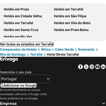
Hotéis em Praia
Hotéis em Tarrafal
Hotéis em Cidade Velha
Hotéis em São Filipe
Hotéis em Tarrafal
Hotéis em Vila do Maio
Hotéis em Santa Cruz
Hotéis em Praia Baixo
Hotéis em Riu Vaz
Ver todas as estadias em Tarrafal
Comparador de Hotéis
África
Cabo Verde
Sotavento
Ilha de Santiago
Tarrafal
Hotel Strela Tarrafal
Facebook
Twitter
Insta
Yo
Selecione o seu país
Adicionar no Google
Encontre facilmente os nossos
resultados: adicione o trivago como
fonte preferencial no Google.
Empresa