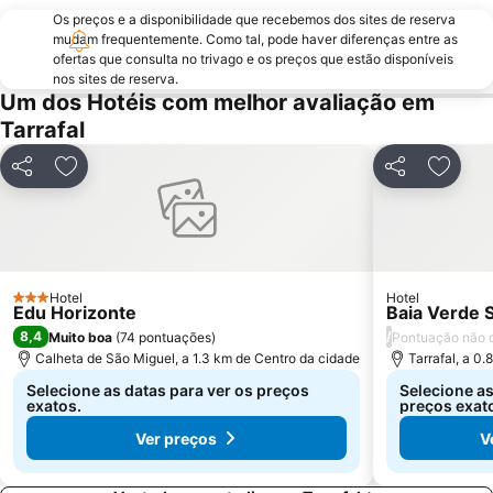
Os preços e a disponibilidade que recebemos dos sites de reserva
mudam frequentemente. Como tal, pode haver diferenças entre as
ofertas que consulta no trivago e os preços que estão disponíveis
nos sites de reserva.
Um dos Hotéis com melhor avaliação em
Tarrafal
Partilhar
Adicionar aos favoritos
Partilhar
Adicio
Hotel
Hotel
3 Estrelas
Edu Horizonte
Baia Verde 
8,4
/
Muito boa
(
74 pontuações
)
Pontuação não d
Calheta de São Miguel, a 1.3 km de Centro da cidade
Tarrafal, a 0
Selecione as datas para ver os preços
Selecione as
exatos.
preços exat
Ver preços
V