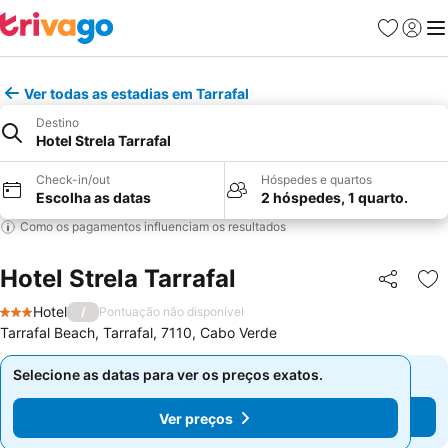
Favoritos
Iniciar
Me
Ver todas as estadias em Tarrafal
Destino
Hotel Strela Tarrafal
Check-in/out
Hóspedes e quartos
Escolha as datas
2 hóspedes, 1 quarto.
Como os pagamentos influenciam os resultados
Hotel Strela Tarrafal
Partilhar
Ad
Hotel
/
Pontuação não disponível
3 Estrelas
Tarrafal Beach, Tarrafal, 7110, Cabo Verde
Selecione as datas para ver os preços exatos.
Selecione as datas para ver os preços exatos.
Ver preços
Ver preços