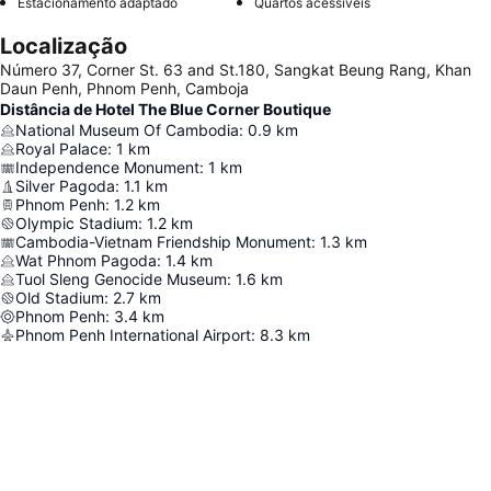
Estacionamento adaptado
Quartos acessíveis
Localização
Número 37, Corner St. 63 and St.180, Sangkat Beung Rang, Khan
Daun Penh, Phnom Penh, Camboja
Distância de Hotel The Blue Corner Boutique
National Museum Of Cambodia
:
0.9
km
Royal Palace
:
1
km
Independence Monument
:
1
km
Silver Pagoda
:
1.1
km
Phnom Penh
:
1.2
km
Olympic Stadium
:
1.2
km
Cambodia-Vietnam Friendship Monument
:
1.3
km
Wat Phnom Pagoda
:
1.4
km
Tuol Sleng Genocide Museum
:
1.6
km
Old Stadium
:
2.7
km
Phnom Penh
:
3.4
km
Phnom Penh International Airport
:
8.3
km