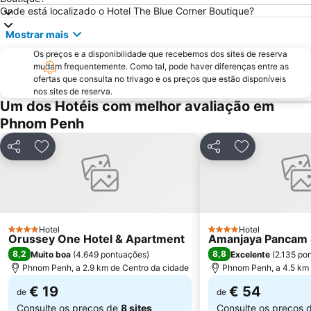
Onde está localizado o Hotel The Blue Corner Boutique?
Mostrar mais
Os preços e a disponibilidade que recebemos dos sites de reserva
mudam frequentemente. Como tal, pode haver diferenças entre as
ofertas que consulta no trivago e os preços que estão disponíveis
nos sites de reserva.
Um dos Hotéis com melhor avaliação em
Phnom Penh
Partilhar
Adicionar aos favoritos
Partilhar
Adicionar aos
Hotel
Hotel
4 Estrelas
4 Estrelas
Orussey One Hotel & Apartment
Amanjaya Pancam S
8,2
8,8
Muito boa
(
4.649 pontuações
)
Excelente
(
2.135 po
Phnom Penh, a 2.9 km de Centro da cidade
Phnom Penh, a 4.5 km 
€ 19
€ 54
de
de
Consulte os preços de
8 sites
Consulte os preços 