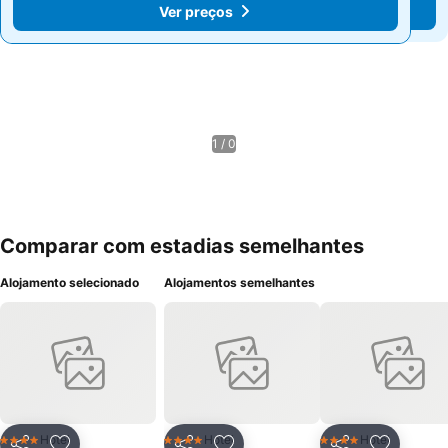
Ver preços
Ver preços
1 / 0
Comparar com estadias semelhantes
Alojamento selecionado
Alojamentos semelhantes
Hotel
Hotel
Hotel
4 Estrelas
4 Estrelas
4 Estrelas