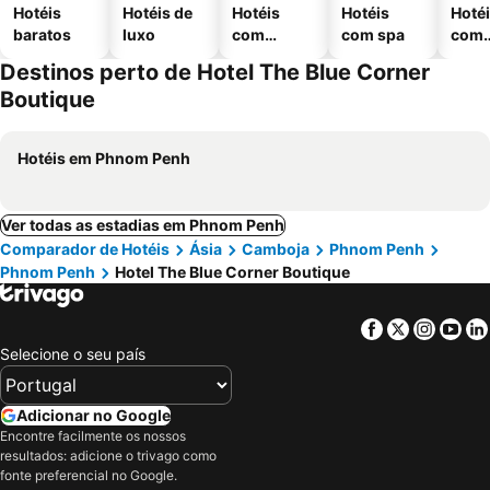
Hotéis
Hotéis de
Hotéis
Hotéis
Hoté
baratos
luxo
com
com spa
com
piscinas
esta
Destinos perto de Hotel The Blue Corner
ment
Boutique
Hotéis em Phnom Penh
Ver todas as estadias em Phnom Penh
Comparador de Hotéis
Ásia
Camboja
Phnom Penh
Phnom Penh
Hotel The Blue Corner Boutique
Facebook
Twitter
Insta
Yo
Selecione o seu país
Adicionar no Google
Encontre facilmente os nossos
resultados: adicione o trivago como
fonte preferencial no Google.