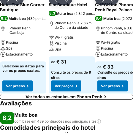
Partilhar
Adicionar aos favoritos
Partilhar
Adicionar aos favoritos
Partilhar
Adicionar
Hotel The Blue Corner
Sim Boutique Hotel
CHECK inn Phnom
Boutique
Penh Royal Palace
8,3
Muito boa
(
2.842 pontuações
)
8,2
8,4
Muito boa
(
489 pontuações
)
Muito boa
(
2.073
Phnom Penh, a 2.6 km
de Centro da cidade
Phnom Penh,
Phnom Penh, a 3.6
Camboja
de Centro da cidad
Wi-Fi grátis
Piscina
Wi-Fi grátis
Piscina
Spa
Piscina
Spa
Estacionamento
Estacionamento
€ 31
de
Selecione as datas para
€ 33
de
ver os preços exatos.
Consulte os preços de
9
Consulte os preços 
sites
sites
Ver preços
Ver preços
Ver preços
Ver todas as estadias em Phnom Penh
Avaliações
Muito boa
8,2
com base em 489 pontuações nos principais
sites
Comodidades principais do hotel