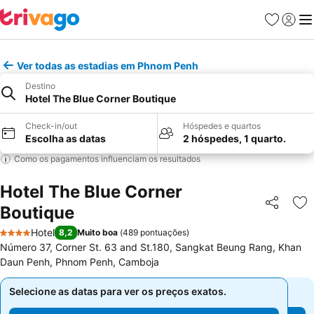
Favoritos
Iniciar
Me
Ver todas as estadias em Phnom Penh
Destino
Hotel The Blue Corner Boutique
Check-in/out
Hóspedes e quartos
Escolha as datas
2 hóspedes, 1 quarto.
Como os pagamentos influenciam os resultados
Hotel The Blue Corner
Boutique
Partilhar
Ad
Hotel
8,2
Muito boa
(
489 pontuações
)
4 Estrelas
Número 37, Corner St. 63 and St.180, Sangkat Beung Rang, Khan
Daun Penh, Phnom Penh, Camboja
Selecione as datas para ver os preços exatos.
Selecione as datas para ver os preços exatos.