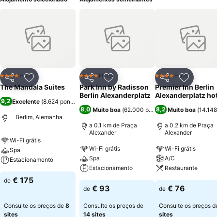
Hotel
Hotel
Hotel
4 Estrelas
4 Estrelas
4 Estrelas
Partilhar
Adicionar aos favoritos
Partilhar
Adicionar aos favoritos
Partilhar
Adicionar
The Mandala Suites
Park Inn by Radisson
Premier Inn Berlin
Berlin Alexanderplatz
Alexanderplatz hot
9,2
Excelente
(
8.624 pontuações
)
8,0
8,2
Muito boa
(
62.000 pontuações
Muito boa
)
(
14.148
Berlim, Alemanha
a 0.1 km de Praça
a 0.2 km de Praça
Alexander
Alexander
Wi-Fi grátis
Wi-Fi grátis
Wi-Fi grátis
Spa
Spa
A/C
Estacionamento
Estacionamento
Restaurante
€ 175
de
€ 93
€ 76
de
de
Consulte os preços de
8
Consulte os preços de
Consulte os preços 
sites
14 sites
sites