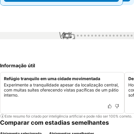
1 / 87
Informação útil
Refúgio tranquilo em uma cidade movimentada
De
Experimente a tranquilidade apesar da localização central,
Ho
com muitas suítes oferecendo vistas pacíficas de um pátio
co
interno.
sof
Este resumo foi criado por inteligência artificial e pode não ser 100% correto.
Comparar com estadias semelhantes
Alojamento selecionado
Alojamentos semelhantes