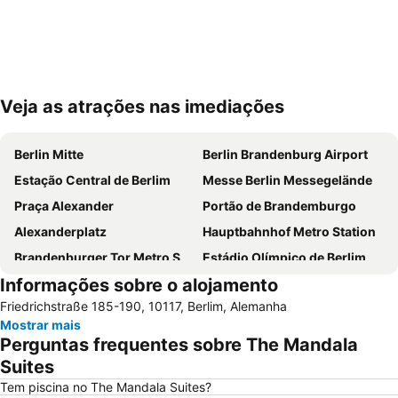
Veja as atrações nas imediações
Ampliar mapa
Berlin Mitte
Berlin Brandenburg Airport
Estação Central de Berlim
Messe Berlin Messegelände
Praça Alexander
Portão de Brandemburgo
Alexanderplatz
Hauptbahnhof Metro Station
Brandenburger Tor Metro Station
Estádio Olímpico de Berlim
Informações sobre o alojamento
Potsdamer Platz
Uber Arena
Friedrichstraße 185-190, 10117, Berlim, Alemanha
Zoo Berlim
Alexanderplatz Metro Station
Mostrar mais
Nollendorfplatz Metro Station
Schöneberg
Perguntas frequentes sobre The Mandala
Neukölln
Berlin-Marathon
Suites
Checkpoint Charlie
Wintergarten Variety Theater
Tem piscina no The Mandala Suites?