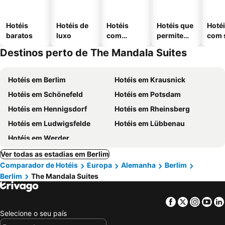
Hotéis
Hotéis de
Hotéis
Hotéis que
Hoté
baratos
luxo
com
permitem
com 
piscinas
animais
Destinos perto de The Mandala Suites
Hotéis em Berlim
Hotéis em Krausnick
Hotéis em Schönefeld
Hotéis em Potsdam
Hotéis em Hennigsdorf
Hotéis em Rheinsberg
Hotéis em Ludwigsfelde
Hotéis em Lübbenau
Hotéis em Werder
Ver todas as estadias em Berlim
Comparador de Hotéis
Europa
Alemanha
Berlim
Berlim
The Mandala Suites
Facebook
Twitter
Insta
Yo
Selecione o seu país