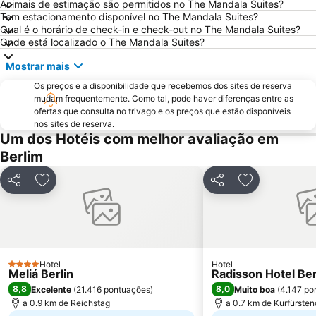
Animais de estimação são permitidos no The Mandala Suites?
Kreuzberg
Spandau
Tem estacionamento disponível no The Mandala Suites?
Qual é o horário de check-in e check-out no The Mandala Suites?
Ilha dos Museus - Museumsinsel
ITB - Berlin
Onde está localizado o The Mandala Suites?
Centro Histórico de Potsdam
Jannowitzbrücke Metro Station
Mostrar mais
Centrum Judaicum
Friedrichstraße
Os preços e a disponibilidade que recebemos dos sites de reserva
KaDeWe
Friedrichshain
mudam frequentemente. Como tal, pode haver diferenças entre as
ofertas que consulta no trivago e os preços que estão disponíveis
Kurfürstendamm
IFA - Internationale Funkausstellung
nos sites de reserva.
Catedral de Berlim
Tempelhof
Um dos Hotéis com melhor avaliação em
Berlim
Pankow
Briefmarken-Messe Berlin
Spielbank Berlin - Am Potsdamer Platz -
Volksbühne am Rosa-Luxemburg-Platz
Partilhar
Adicionar aos favoritos
Partilhar
Adicionar aos
East-Side-Gallery
Prenzlauer Berg
Rathaus Steglitz Metro Station
Bahnhof Zoologischer Garten
Charlottenburg-Wilmersdorf
Lichtenberg
Steglitz-Zehlendorf
Unter den Linden
Hotel
Hotel
4 Estrelas
Meliá Berlin
Radisson Hotel Ber
Reichstag
Tiergarten
8,8
8,0
Excelente
(
21.416 pontuações
)
Muito boa
(
4.147 po
Historische Tour Flughafen Tempelhof
Wittenbergplatz
a 0.9 km de Reichstag
a 0.7 km de Kurfürst