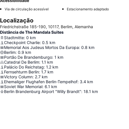
Acessibilidade
Via de circulação acessível
Estacionamento adaptado
Localização
Friedrichstraße 185-190, 10117, Berlim, Alemanha
Distância de The Mandala Suites
Stadtmitte
:
0
km
Checkpoint Charlie
:
0.5
km
Memorial Aos Judeus Mortos Da Europa
:
0.8
km
Berlim
:
0.9
km
Portão De Brandemburgo
:
1
km
Catedral De Berlim
:
1.1
km
Palácio Do Reichstag
:
1.2
km
Fernsehturm Berlin
:
1.7
km
Victory Column
:
2.7
km
Ehemaliger Flughafen Berlin-Tempelhof
:
3.4
km
Soviet War Memorial
:
6.1
km
Berlin Brandenburg Airport "Willy Brandt"
:
18.1
km