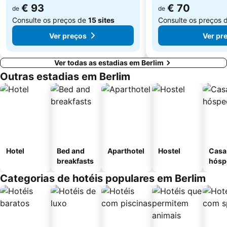
€ 93
€ 70
de
de
Consulte os preços de
15 sites
Consulte os preços 
Ver preços
Ver pr
Ver todas as estadias em Berlim
Outras estadias em Berlim
Hotel
Bed and
Aparthotel
Hostel
Casa
breakfasts
hósp
Categorias de hotéis populares em Berlim