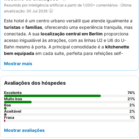
Resumido por inteligência artificial a partir de 1.000+ comentários · Última
atualização: 30 Jul 2026
Este hotel é um centro urbano versátil que atende igualmente a
turistas
e
famílias
, oferecendo uma experiência tranquila, mas
conectada. A sua
localização central em Berlim
proporciona
acesso inigualável às atrações, com as linhas U2 e U6 do U-
Bahn mesmo à porta. A principal comodidade é a
kitchenette
bem equipada
em cada suite, perfeita para refeições self-
catering e estadias mais longas. Os hóspedes elogiam
Mostrar mais
consistentemente os
funcionários simpáticos e prestativos
e o
delicioso e fresco pequeno-almoço servido com vistas para a
cidade. Para uma experiência verdadeiramente relaxante,
Avaliações dos hóspedes
considere utilizar o
ginásio e a sauna
nos andares superiores
para desfrutar de vistas impressionantes da cidade.
Excelente
74
%
Muito boa
21
%
Boa
2
%
Aceitável
2
%
Fraca
1
%
Mostrar avaliações