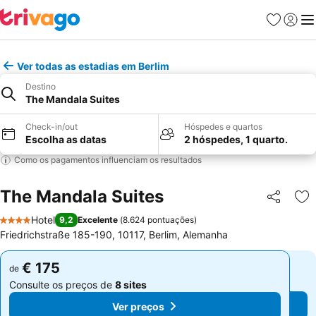
Favoritos
Iniciar
Me
Ver todas as estadias em Berlim
Destino
The Mandala Suites
Check-in/out
Hóspedes e quartos
Escolha as datas
2 hóspedes, 1 quarto.
Como os pagamentos influenciam os resultados
The Mandala Suites
Partilhar
Ad
Hotel
9,2
Excelente
(
8.624 pontuações
)
4 Estrelas
Friedrichstraße 185-190, 10117, Berlim, Alemanha
€ 175
€ 175
de
de
Consulte os preços de
8 sites
Consulte os preços de
8 sites
Ver preços
Ver preços