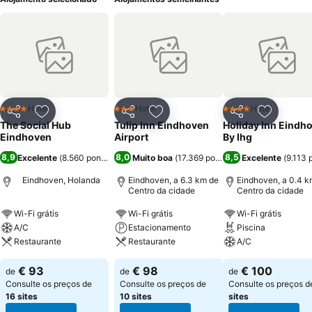
Hotel
Hotel
Hotel
4 Estrelas
3 Estrelas
4 Estrelas
Partilhar
Adicionar aos favoritos
Partilhar
Adicionar aos favoritos
Partilhar
Adicionar
The Social Hub
Tulip Inn Eindhoven
Holiday Inn Eindh
Eindhoven
Airport
By Ihg
8,9
8,0
8,5
Excelente
(
8.560 pontuações
Muito boa
)
(
17.369 pontuações
Excelente
)
(
9.113 
Eindhoven, Holanda
Eindhoven, a 6.3 km de
Eindhoven, a 0.4 k
Centro da cidade
Centro da cidade
Wi-Fi grátis
Wi-Fi grátis
Wi-Fi grátis
A/C
Estacionamento
Piscina
Restaurante
Restaurante
A/C
€ 93
€ 98
€ 100
de
de
de
Consulte os preços de
Consulte os preços de
Consulte os preços 
16 sites
10 sites
sites