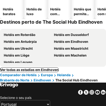
Hotéis
Hotéis de
Hotéis
Hotéis que
Hoté
baratos
luxo
com
permitem
com 
piscinas
animais
Destinos perto de The Social Hub Eindhoven
Hotéis em Roterdão
Hotéis em Dusseldorf
Hotéis em Antuérpia
Hotéis em Eindhoven
Hotéis em Utrecht
Hotéis em Maastricht
Hotéis em Liège
Hotéis em Machelen
Hotéis em Leuven
Ver todas as estadias em Eindhoven
Comparador de Hotéis
Europa
Holanda
Brabante do Norte
Eindhoven
The Social Hub Eindhoven
Facebook
Twitter
Insta
Yo
Selecione o seu país