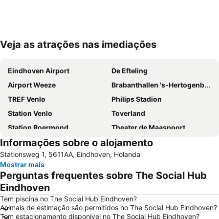
Veja as atrações nas imediações
Ampliar mapa
Eindhoven Airport
De Efteling
Airport Weeze
Brabanthallen 's-Hertogenbosch
TREF Venlo
Philips Stadion
Station Venlo
Toverland
Station Roermond
Theater de Maaspoort
Informações sobre o alojamento
Thermaalbad Arcen
Stationsweg 1, 5611AA, Eindhoven, Holanda
Mostrar mais
Perguntas frequentes sobre The Social Hub
Eindhoven
Tem piscina no The Social Hub Eindhoven?
Animais de estimação são permitidos no The Social Hub Eindhoven?
Tem estacionamento disponível no The Social Hub Eindhoven?