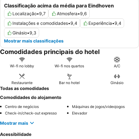
Classificação acima da média para Eindhoven
Localização
•
9,7
Atmosfera
•
9,6
Instalações e comodidades
•
9,4
Experiência
•
9,4
Ginásio
•
9,3
Mostrar mais classificações
Comodidades principais do hotel
Wi-fi no lobby
Wi-fi nos quartos
A/C
Restaurante
Bar no hotel
Ginásio
Todas as comodidades
Comodidades do alojamento
Centro de negócios
Máquinas de jogos/videojogos
Check-in/check-out expresso
Elevador
Mostrar mais
Acessibilidade