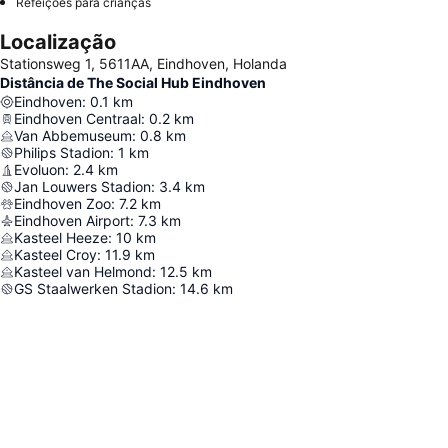
Refeições para crianças
Localização
Stationsweg 1, 5611AA, Eindhoven, Holanda
Distância de The Social Hub Eindhoven
Eindhoven
:
0.1
km
Eindhoven Centraal
:
0.2
km
Van Abbemuseum
:
0.8
km
Philips Stadion
:
1
km
Evoluon
:
2.4
km
Jan Louwers Stadion
:
3.4
km
Eindhoven Zoo
:
7.2
km
Eindhoven Airport
:
7.3
km
Kasteel Heeze
:
10
km
Kasteel Croy
:
11.9
km
Kasteel van Helmond
:
12.5
km
GS Staalwerken Stadion
:
14.6
km