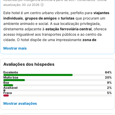
atualização: 30 Jul 2026
Este hotel é um centro urbano vibrante, perfeito para
viajantes
individuais
,
grupos de amigos
e
turistas
que procuram um
ambiente animado e social. A sua localização privilegiada,
diretamente adjacente à
estação ferroviária central
, oferece
acesso inigualável aos transportes públicos e ao centro da
cidade. O hotel dispõe de uma impressionante
zona de
socialização
com ténis de mesa, matraquilhos e uma piscina,
Mostrar mais
juntamente com um ginásio bem equipado e áreas de estudo
dedicadas. Os hóspedes elogiam consistentemente a simpatia e
a prestabilidade excecionais dos funcionários, e o pequeno-
Avaliações dos hóspedes
almoço é destacado pela sua seleção diversificada e qualidade,
incluindo sumo de laranja fresco. Para uma estadia memorável
Excelente
64
%
com vistas panorâmicas da cidade, considere solicitar um
Muito boa
20
%
quarto num andar superior.
Boa
9
%
Aceitável
2
%
Fraca
5
%
Mostrar avaliações