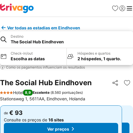
Favoritos
Iniciar
Me
Ver todas as estadias em Eindhoven
Destino
The Social Hub Eindhoven
Check-in/out
Hóspedes e quartos
Escolha as datas
2 hóspedes, 1 quarto.
Como os pagamentos influenciam os resultados
The Social Hub Eindhoven
Partilhar
Ad
Hotel
8,9
Excelente
(
8.560 pontuações
)
4 Estrelas
Stationsweg 1, 5611AA, Eindhoven, Holanda
€ 93
€ 93
de
de
Consulte os preços de
16 sites
Consulte os preços de
16 sites
Ver preços
Ver preços