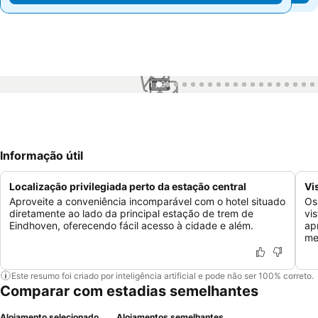
1 / 91
Informação útil
Localização privilegiada perto da estação central
Vi
Aproveite a conveniência incomparável com o hotel situado
Os
diretamente ao lado da principal estação de trem de
vi
Eindhoven, oferecendo fácil acesso à cidade e além.
ap
me
Este resumo foi criado por inteligência artificial e pode não ser 100% correto.
Comparar com estadias semelhantes
Alojamento selecionado
Alojamentos semelhantes