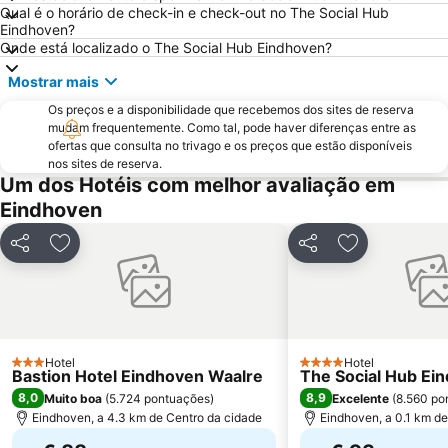
Qual é o horário de check-in e check-out no The Social Hub
Eindhoven?
Onde está localizado o The Social Hub Eindhoven?
Mostrar mais
Os preços e a disponibilidade que recebemos dos sites de reserva
mudam frequentemente. Como tal, pode haver diferenças entre as
ofertas que consulta no trivago e os preços que estão disponíveis
nos sites de reserva.
Um dos Hotéis com melhor avaliação em
Eindhoven
Partilhar
Adicionar aos favoritos
Partilhar
Adicionar aos
Hotel
Hotel
3 Estrelas
4 Estrelas
Bastion Hotel Eindhoven Waalre
The Social Hub Ei
8,0
8,9
Muito boa
(
5.724 pontuações
)
Excelente
(
8.560 po
Eindhoven, a 4.3 km de Centro da cidade
Eindhoven, a 0.1 km d