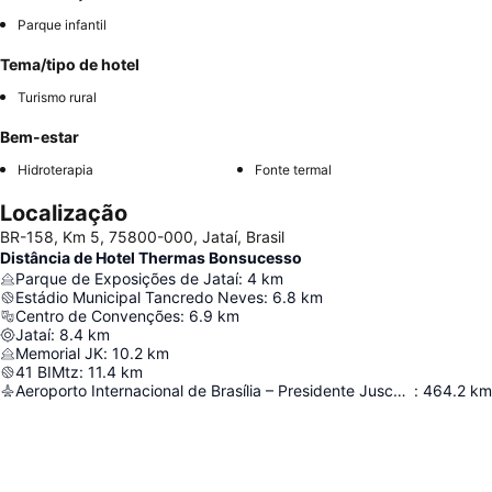
Parque infantil
Tema/tipo de hotel
Turismo rural
Bem-estar
Hidroterapia
Fonte termal
Localização
BR-158, Km 5, 75800-000, Jataí, Brasil
Distância de Hotel Thermas Bonsucesso
Parque de Exposições de Jataí
:
4
km
Estádio Municipal Tancredo Neves
:
6.8
km
Centro de Convenções
:
6.9
km
Jataí
:
8.4
km
Memorial JK
:
10.2
km
41 BIMtz
:
11.4
km
Aeroporto Internacional de Brasília – Presidente Juscelino Kubitschek
:
464.2
km