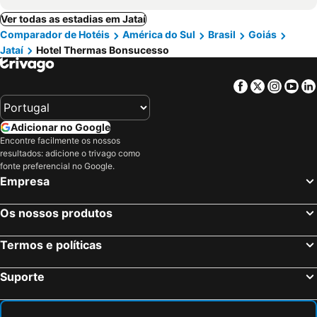
Ver todas as estadias em Jataí
Comparador de Hotéis
América do Sul
Brasil
Goiás
Jataí
Hotel Thermas Bonsucesso
Facebook
Twitter
Insta
Yo
Adicionar no Google
Encontre facilmente os nossos
resultados: adicione o trivago como
fonte preferencial no Google.
Empresa
Os nossos produtos
Termos e políticas
Suporte