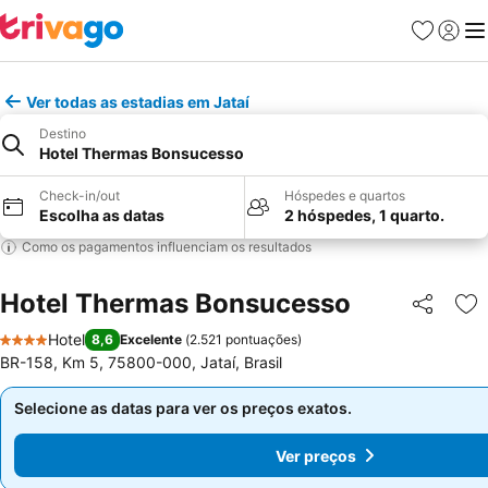
Favoritos
Iniciar
Me
Ver todas as estadias em Jataí
Destino
Hotel Thermas Bonsucesso
Check-in/out
Hóspedes e quartos
Escolha as datas
2 hóspedes, 1 quarto.
Como os pagamentos influenciam os resultados
Hotel Thermas Bonsucesso
Partilhar
Ad
Hotel
8,6
Excelente
(
2.521 pontuações
)
4 Estrelas
BR-158, Km 5, 75800-000, Jataí, Brasil
Selecione as datas para ver os preços exatos.
Selecione as datas para ver os preços exatos.
Ver preços
Ver preços