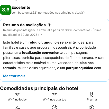
Excelente
8,6
com base em 2.521 pontuações nos principais
sites
Resumo de avaliações
Resumido por inteligência artificial a partir de 300+ comentários · Última
atualização: 30 Jul 2026
Este hotel é um
refúgio tranquilo e relaxante
, ideal para
famílias e casais que procuram descontrair. A propriedade
possui uma
localização conveniente
com paisagens
pitorescas, perfeita para escapadelas de fim de semana. A sua
característica mais notável é uma variedade de
piscinas
termais
, muitas delas aquecidas, e um
parque aquático
com
escorregas que encantam as famílias. Os hóspedes elogiam
Mostrar mais
consistentemente o
staff
atencioso e educado, e o
buffet de
pequeno-almoço
é frequentemente destacado pela sua
Comodidades principais do hotel
frescura e variedade. Para uma experiência única, considere a
opção de day-use
para desfrutar plenamente das instalações.
Wi-fi no lobby
Wi-fi nos quartos
Piscina