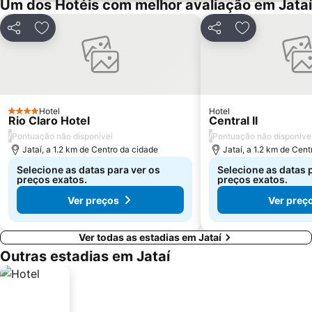
Um dos Hotéis com melhor avaliação em Jataí
Partilhar
Adicionar aos favoritos
Partilhar
Adicionar aos
Hotel
Hotel
4 Estrelas
Rio Claro Hotel
Central II
/
/
Pontuação não disponível
Pontuação não disponíve
Jataí, a 1.2 km de Centro da cidade
Jataí, a 1.2 km de Cen
Selecione as datas para ver os
Selecione as datas 
preços exatos.
preços exatos.
Ver preços
Ver preç
Ver todas as estadias em Jataí
Outras estadias em Jataí