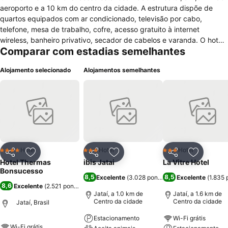
aeroporto e a 10 km do centro da cidade. A estrutura dispõe de
quartos equipados com ar condicionado, televisão por cabo,
telefone, mesa de trabalho, cofre, acesso gratuito à internet
wireless, banheiro privativo, secador de cabelos e varanda. O hotel
Comparar com estadias semelhantes
oferece serviços de recepção 24h, suíte nupcial, bar, jardim, sala de
televisão, ar condicionado, acesso gratuito à internet wireless
Alojamento selecionado
Alojamentos semelhantes
disponível por todo o hotel e estacionamento privativo e gratuito.
Possui instalações para reuniões, eventos e conferências. Na área
de lazer está à disposição do hóspede brinquedoteca, salão de
jogos, academia, massagem, sauna, quadra de tênis, quadra
poliesportiva, piscina, bar da piscina e cinema. O restaurante do
Hotel Thermas Bonsucesso serve um buffet de café da manhã
(pequeno almoço) diariamente e pratos da culinária regional.
Hotel
Hotel
Hotel
4 Estrelas
3 Estrelas
3 Estrelas
Partilhar
Adicionar aos favoritos
Partilhar
Adicionar aos favoritos
Partilhar
Adicionar
Hotel Thermas
ibis Jatai
La Vitre Hotel
Bonsucesso
8,5
8,5
Excelente
(
3.028 pontuações
Excelente
)
(
1.835 
8,6
Excelente
(
2.521 pontuações
)
Jataí, a 1.0 km de
Jataí, a 1.6 km de
Centro da cidade
Centro da cidade
Jataí, Brasil
Estacionamento
Wi-Fi grátis
Wi-Fi grátis