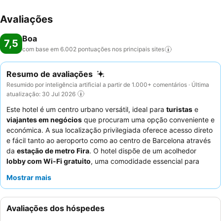
Avaliações
Boa
7,5
com base em 6.002 pontuações nos principais
sites
Resumo de avaliações
Resumido por inteligência artificial a partir de 1.000+ comentários · Última
atualização: 30 Jul 2026
Este hotel é um centro urbano versátil, ideal para
turistas
e
viajantes em negócios
que procuram uma opção conveniente e
económica. A sua localização privilegiada oferece acesso direto
e fácil tanto ao aeroporto como ao centro de Barcelona através
da
estação de metro Fira
. O hotel dispõe de um acolhedor
lobby com Wi-Fi gratuito
, uma comodidade essencial para
hóspedes em lazer e em negócios. Os hóspedes elogiam
Mostrar mais
consistentemente os
funcionários simpáticos e prestativos
e o
variado
buffet de pequeno-almoço
, que oferece um bom
começo para o dia. Para uma experiência mais tranquila, os
Avaliações dos hóspedes
hóspedes podem considerar solicitar um quarto virado para o