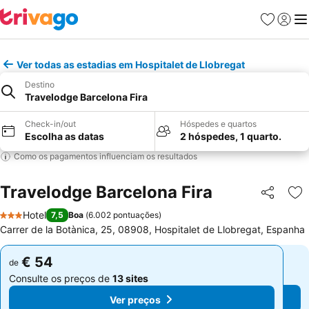
Favoritos
Iniciar
Me
Ver todas as estadias em Hospitalet de Llobregat
Destino
Travelodge Barcelona Fira
Check-in/out
Hóspedes e quartos
Escolha as datas
2 hóspedes, 1 quarto.
Como os pagamentos influenciam os resultados
Travelodge Barcelona Fira
Partilhar
Ad
Hotel
7,5
Boa
(
6.002 pontuações
)
3 Estrelas
Carrer de la Botànica, 25, 08908, Hospitalet de Llobregat, Espanha
€ 54
€ 54
de
de
Consulte os preços de
13 sites
Consulte os preços de
13 sites
Ver preços
Ver preços