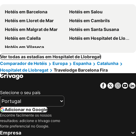
Hotéis em Barcelona
Hotéis em Salou
Hotéis em Lloret de Mar
Hotéis em Cambrils
Hotéis em Malgrat de Mar
Hotéis em Santa Susana
Hotéis em Calella
Hotéis em Hospitalet de Llobregat
Hotéis em Vilaseca
Ver todas as estadias em Hospitalet de Llobregat
Comparador de Hotéis
Europa
Espanha
Catalunha
Hospitalet de Llobregat
Travelodge Barcelona Fira
Facebook
Twitter
Insta
Yo
Selecione o seu país
Adicionar no Google
Encontre facilmente os nossos
resultados: adicione o trivago como
fonte preferencial no Google.
Empresa