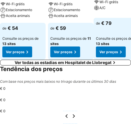
Wi-Fi grátis
Wi-Fi grátis
Wi-Fi grátis
A/C
Estacionamento
Estacionamento
Aceita animais
Aceita animais
€ 79
de
€ 54
€ 59
de
de
Consulte os preços de
Consulte os preços de
11
Consulte os preços d
13 sites
sites
13 sites
Ver preços
Ver preços
Ver preços
Ver todas as estadias em Hospitalet de Llobregat
Tendência dos preços
Com base nos preços mais baixos no trivago durante os últimos 30 dias
€ 0
€ 0
€ 0