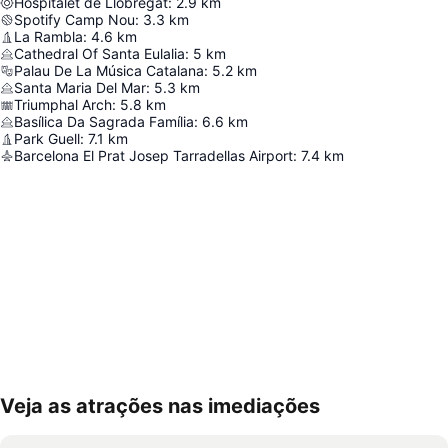
Hospitalet de Llobregat
:
2.9
km
Spotify Camp Nou
:
3.3
km
La Rambla
:
4.6
km
Cathedral Of Santa Eulalia
:
5
km
Palau De La Música Catalana
:
5.2
km
Santa Maria Del Mar
:
5.3
km
Triumphal Arch
:
5.8
km
Basílica Da Sagrada Família
:
6.6
km
Park Guell
:
7.1
km
Barcelona El Prat Josep Tarradellas Airport
:
7.4
km
Veja as atrações nas imediações
Ampliar mapa