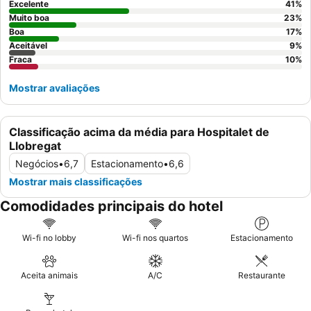
jardim.
Excelente
41
%
Muito boa
23
%
Boa
17
%
Aceitável
9
%
Fraca
10
%
Mostrar avaliações
Classificação acima da média para Hospitalet de
Llobregat
Negócios
•
6,7
Estacionamento
•
6,6
Mostrar mais classificações
Comodidades principais do hotel
Wi-fi no lobby
Wi-fi nos quartos
Estacionamento
Aceita animais
A/C
Restaurante