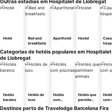
Outras estadias em Hospitalet de Llobregat
Hotel
Bed and
Aparthotel
Hostel
Casa
breakfasts
hósp
Categorias de hotéis populares em Hospitalet
de Llobregat
Hotéis
Hotéis de
Hotéis
Hotéis que
Hoté
baratos
luxo
com
permitem
com 
piscinas
animais
Destinos perto de Travelodge Barcelona Fira