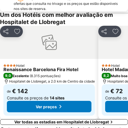
ofertas que consulta no trivago e os preços que estão disponíveis
Parque do Forum
Casino de Barcelona
nos sites de reserva.
Um dos Hotéis com melhor avaliação em
Parque da Ciutadella
Mar Bella
Hospitalet de Llobregat
Montjuïc
Casa Batlló
Arco do Triunfo
Recinto Ferial Gran Vía
Partilhar
Adicionar aos favoritos
Partilhar
Adici
Distrito Sarrià-Sant Gervasi
Sants-Montjuïc
Raval
L'Antiga Esquerra de l'Eixample
Unesco Rock Art Of The Mediterranean Basin On The Iberian Peninsula
Marina Port Vell
Sant Martí
Hotel
Mercado da Boqueria
Hotel
4 Estrelas
3 Estrelas
Renaissance Barcelona Fira Hotel
Hotel Madan
Universidade de Barcelona
Gran Via de les Corts Catalans
9,0
8,2
Excelente
(
8.315 pontuações
)
Muito boa
Hospitalet de Llobregat, a 2.0 km de Centro da cidade
Hospitalet d
€ 142
€ 72
de
de
Consulte os preços de
14 sites
Consulte os
Ver preços
Ver todas as estadias em Hospitalet de Llobregat