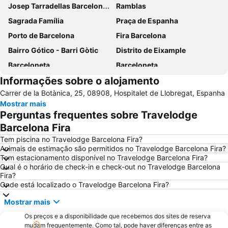
Josep Tarradellas Barcelona–El Prat Airport
Ramblas
Sagrada Família
Praça de Espanha
Porto de Barcelona
Fira Barcelona
Bairro Gótico - Barri Gòtic
Distrito de Eixample
Barceloneta
Barceloneta
Informações sobre o alojamento
Estádio Olímpico de Montjuïc
Camp Nou
Carrer de la Botànica, 25, 08908, Hospitalet de Llobregat, Espanha
Estació de Sants
Palácio Sant Jordi
Mostrar mais
Praça Catalunha
Sagrada Família Metro Station
Perguntas frequentes sobre Travelodge
La Dreta de l'Eixample
Barcelona Sants Metro Station
Barcelona Fira
Metrô de Barcelona
Plaza Catalunya
Tem piscina no Travelodge Barcelona Fira?
Animais de estimação são permitidos no Travelodge Barcelona Fira?
Aeroport T1 Metro Station
Ciutat Vella
Tem estacionamento disponível no Travelodge Barcelona Fira?
Qual é o horário de check-in e check-out no Travelodge Barcelona
Catedral Basílica de Barcelona
Estació de Plaça Catalunya
Fira?
Gràcia
Passeio de Gràcia
Onde está localizado o Travelodge Barcelona Fira?
Circuit de Catalunya
Parque do centro de Poblenou
Mostrar mais
El Born
El Poblenou
Os preços e a disponibilidade que recebemos dos sites de reserva
mudam frequentemente. Como tal, pode haver diferenças entre as
La Salut
Sants