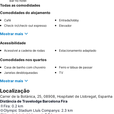
Bar no hotel
Todas as comodidades
Comodidades do alojamento
Café
Entrada/lobby
Check-in/check-out expresso
Elevador
Mostrar mais
Acessibilidade
Acessível a cadeira de rodas
Estacionamento adaptado
Comodidades nos quartos
Casa de banho com chuveiro
Ferro e tábua de passar
Janelas desbloqueadas
TV
Mostrar mais
Localização
Carrer de la Botànica, 25, 08908, Hospitalet de Llobregat, Espanha
Distância de Travelodge Barcelona Fira
Fira
:
0.2
km
Olympic Stadium Lluís Companys
:
2.3
km