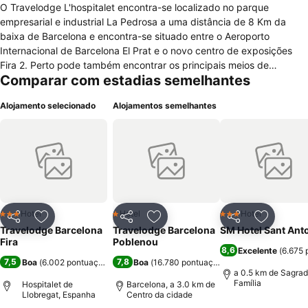
O Travelodge L'hospitalet encontra-se localizado no parque
empresarial e industrial La Pedrosa a uma distância de 8 Km da
baixa de Barcelona e encontra-se situado entre o Aeroporto
Internacional de Barcelona El Prat e o novo centro de exposições
Fira 2. Perto pode também encontrar os principais meios de
Comparar com estadias semelhantes
transporte como a estação ferroviária e paragens de metro e
autocarros e o porto sendo ideal para hóspedes que vão em
Alojamento selecionado
Alojamentos semelhantes
cruzeiro. O hotel está composto por um bar / café que serve
diariamente aos seus hóspedes o buffet de pequeno-almoço que
inclui fruta, iogurtes, cereais, sumos e pratos quentes.
Estacionamento gratuito, acesso à internet, recepção 24 horas,
acessível a cadeira de rodas, recepção com sala de estar, campo
de golf e a possibilidade de fazer trilhas e caminhadas. Com
quartos simples e funcionais equipados com aquecedor, televisão,
mesa de escritório, máquina de café/chá, telefone, sala de estar,
Hotel
Hotel
Hotel
3 Estrelas
1 Estrelas
3 Estrelas
Partilhar
Adicionar aos favoritos
Partilhar
Adicionar aos favoritos
Partilhar
Adicionar
janelas desbloqueadas, casa de banho privada com banheira,
Travelodge Barcelona
Travelodge Barcelona
SM Hotel Sant Ant
duche e secador.
Fira
Poblenou
8,6
Excelente
(
6.675 
7,5
7,8
Boa
(
6.002 pontuações
)
Boa
(
16.780 pontuações
)
a 0.5 km de Sagra
Família
Hospitalet de
Barcelona, a 3.0 km de
Llobregat, Espanha
Centro da cidade