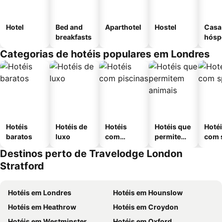
Hotel
Bed and
Aparthotel
Hostel
Casa
breakfasts
hósp
Categorias de hotéis populares em Londres
Hotéis
Hotéis de
Hotéis
Hotéis que
Hoté
baratos
luxo
com
permitem
com 
piscinas
animais
Destinos perto de Travelodge London
Stratford
Hotéis em Londres
Hotéis em Hounslow
Hotéis em Heathrow
Hotéis em Croydon
Hotéis em Westminster
Hotéis em Oxford