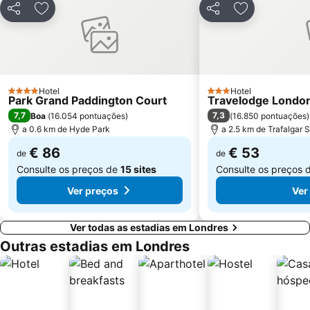
Partilhar
Adicionar aos favoritos
Partilhar
Adicionar aos
Earls Court
Tottenham
Marylebone
Bayswater
Russell Square
British Airways London Eye
Battersea
Mayfair
Hotel
Hotel
4 Estrelas
3 Estrelas
Park Grand Paddington Court
Travelodge London
Museu Britânico
Shoreditch
7,7
7,3
Boa
(
16.054 pontuações
)
(
16.850 pontuações
)
a 0.6 km de Hyde Park
a 2.5 km de Trafalgar 
€ 86
€ 53
de
de
Consulte os preços de
15 sites
Consulte os preços 
Ver preços
Ver
Ver todas as estadias em Londres
Outras estadias em Londres