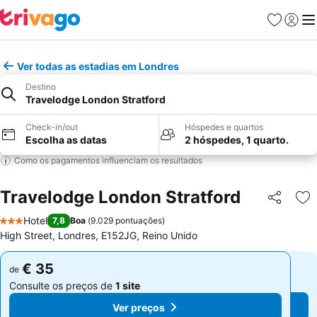
Favoritos
Iniciar
Me
Ver todas as estadias em Londres
Destino
Travelodge London Stratford
Check-in/out
Hóspedes e quartos
Escolha as datas
2 hóspedes, 1 quarto.
Como os pagamentos influenciam os resultados
Travelodge London Stratford
Partilhar
Ad
Hotel
7,8
Boa
(
9.029 pontuações
)
3 Estrelas
High Street, Londres, E152JG, Reino Unido
€ 35
€ 35
de
de
Consulte os preços de
1 site
Consulte os preços de
1 site
Ver preços
Ver preços