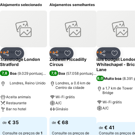
Alojamento selecionado
Alojamentos semelhantes
Hotel
Hotel
Hotel
3 Estrelas
3 Estrelas
2 Estrelas
Partilhar
Adicionar aos favoritos
Partilhar
Adicionar aos favoritos
Partilhar
Adicionar
Travelodge London
Zedwell Piccadilly
ibis budget Londo
Stratford
Circus
Whitechapel - Bric
Lane
7,8
7,8
Boa
(
9.029 pontuações
)
Boa
(
57.058 pontuações
)
8,0
Muito boa
(
8.391 
Londres, Reino Unido
Londres, a 0.6 km de
Centro da cidade
a 1.7 km de Tower
Bridge
Aceita animais
Wi-Fi grátis
Wi-Fi grátis
Restaurante
A/C
A/C
Bar no hotel
Ginásio
Ver preços
Ver preços
Ver preços
€ 35
€ 68
de
de
€ 41
de
Consulte os preços de
1
Consulte os preços de
Consulte os preços d