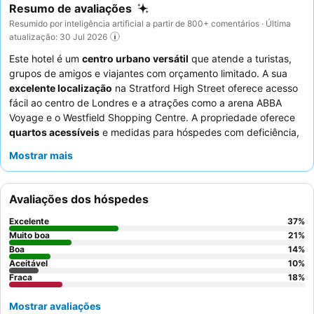
Resumo de avaliações
Resumido por inteligência artificial a partir de 800+ comentários · Última
atualização: 30 Jul 2026
Este hotel é um
centro urbano versátil
que atende a turistas,
grupos de amigos e viajantes com orçamento limitado. A sua
excelente localização
na Stratford High Street oferece acesso
fácil ao centro de Londres e a atrações como a arena ABBA
Voyage e o Westfield Shopping Centre. A propriedade oferece
quartos acessíveis
e medidas para hóspedes com deficiência,
garantindo uma estadia confortável para todos. Os hóspedes
Mostrar mais
elogiam consistentemente o
serviço excecional
da equipa
educada e profissional, particularmente a equipa da receção, e
apreciam o pequeno-almoço variado e com boa relação
Avaliações dos hóspedes
qualidade/preço. Para uma experiência mais tranquila,
considere solicitar um quarto virado para o jardim.
Excelente
37
%
Muito boa
21
%
Boa
14
%
Aceitável
10
%
Fraca
18
%
Mostrar avaliações