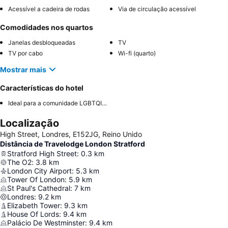
Acessível a cadeira de rodas
Via de circulação acessível
Comodidades nos quartos
Janelas desbloqueadas
TV
TV por cabo
Wi-fi (quarto)
Mostrar mais
Características do hotel
Ideal para a comunidade LGBTQIA+
Localização
High Street, Londres, E152JG, Reino Unido
Distância de Travelodge London Stratford
Stratford High Street
:
0.3
km
The O2
:
3.8
km
London City Airport
:
5.3
km
Tower Of London
:
5.9
km
St Paul's Cathedral
:
7
km
Londres
:
9.2
km
Elizabeth Tower
:
9.3
km
House Of Lords
:
9.4
km
Palácio De Westminster
:
9.4
km