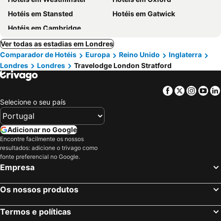
Hotéis em Stansted
Hotéis em Gatwick
Hotéis em Cambridge
Ver todas as estadias em Londres
Comparador de Hotéis
Europa
Reino Unido
Inglaterra
Londres
Londres
Travelodge London Stratford
Facebook
Twitter
Insta
Yo
Selecione o seu país
Adicionar no Google
Encontre facilmente os nossos
resultados: adicione o trivago como
fonte preferencial no Google.
Empresa
Os nossos produtos
Termos e políticas