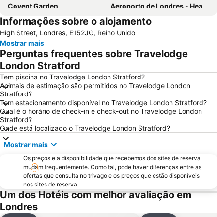
Covent Garden
Aeroporto de Londres - Heathrow
Informações sobre o alojamento
Liverpool Street Station
Soho
High Street, Londres, E152JG, Reino Unido
Kings Cross
Metrô de Londres
Mostrar mais
Paddington Station
Piccadilly Circus
Perguntas frequentes sobre Travelodge
South Kensington
Kensington
London Stratford
Camden Town
The O2 Arena
Tem piscina no Travelodge London Stratford?
Animais de estimação são permitidos no Travelodge London
Victoria
Grosvenor Victoria Casino
Stratford?
Tem estacionamento disponível no Travelodge London Stratford?
Picadilly Circus Station
London Luton Airport
Qual é o horário de check-in e check-out no Travelodge London
Wembley
Palácio de Buckingham
Stratford?
Onde está localizado o Travelodge London Stratford?
ExCeL
Notting Hill
Mostrar mais
Trafalgar Square
Tower Bridge
Os preços e a disponibilidade que recebemos dos sites de reserva
London Bridge
Oxford Street
mudam frequentemente. Como tal, pode haver diferenças entre as
St Pancras Station
Passeando a Pé em Londres
ofertas que consulta no trivago e os preços que estão disponíveis
nos sites de reserva.
King's Cross Station
Tottenham Hotspur Stadium
Um dos Hotéis com melhor avaliação em
Waterloo Station
Bloomsbury
Londres
Aeroporto da Cidade de Londres
Stratford Station