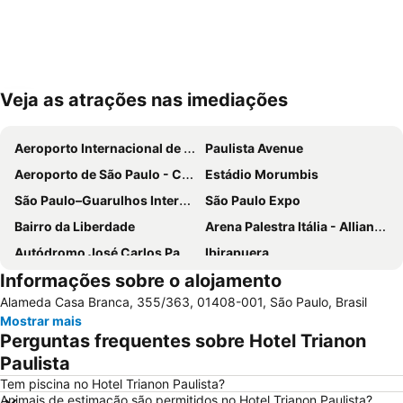
Veja as atrações nas imediações
Ampliar mapa
Aeroporto Internacional de São Paulo - Guarulhos
Paulista Avenue
Aeroporto de São Paulo - Congonhas
Estádio Morumbis
São Paulo–Guarulhos International Airport
São Paulo Expo
Bairro da Liberdade
Arena Palestra Itália - Allianz Parque
Autódromo José Carlos Pace-Interlagos
Ibirapuera
Informações sobre o alojamento
Ibirapuera Park
25 de Março
Alameda Casa Branca, 355/363, 01408-001, São Paulo, Brasil
Anhembi Parque
WTC São Paulo
Mostrar mais
Consulado Geral dos Estados Unidos
Estádio do Pacaembu - Estádio Municipal Paulo Machado de Carvalho
Perguntas frequentes sobre Hotel Trianon
JK Iguatemi
Museu de Arte de São Paulo - MASP
Paulista
Parque Villa Lobos
Rua Augusta
Tem piscina no Hotel Trianon Paulista?
Animais de estimação são permitidos no Hotel Trianon Paulista?