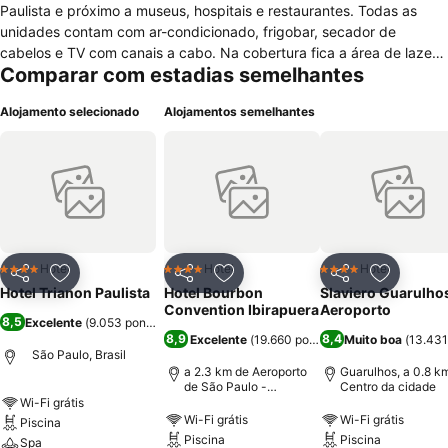
Paulista e próximo a museus, hospitais e restaurantes. Todas as
unidades contam com ar-condicionado, frigobar, secador de
cabelos e TV com canais a cabo. Na cobertura fica a área de lazer
Comparar com estadias semelhantes
com piscina, academia e sauna seca. Duas salas de eventos
compõem a estrutura para viajantes de negócios. Há Wi-Fi grátis em
Alojamento selecionado
Alojamentos semelhantes
todas as áreas da propriedade. O restaurante Casablanca, no hall
do Hotel Trianon Paulista, serve café da manhã, almoço e jantar,
além de fornecer os pedidos do serviço de quarto. Há ainda uma
choperia no estabelecimento, onde os hóspedes podem curtir a
happy hour sem sair do hotel. A estação Trianon-Masp do metrô
está a cerca de 500 metros da propriedade, assim como outros
pontos de interesse como o Masp, o Parque Trianon e o Mirante
Nove de Julho.
Hotel
Hotel
Hotel
4 Estrelas
4 Estrelas
4 Estrelas
Partilhar
Adicionar aos favoritos
Partilhar
Adicionar aos favoritos
Partilhar
Adicionar
Hotel Trianon Paulista
Hotel Bourbon
Slaviero Guarulho
Convention Ibirapuera
Aeroporto
8,5
Excelente
(
9.053 pontuações
)
8,9
8,4
Excelente
(
19.660 pontuações
Muito boa
)
(
13.431
São Paulo, Brasil
a 2.3 km de Aeroporto
Guarulhos, a 0.8 k
de São Paulo -
Centro da cidade
Congonhas
Wi-Fi grátis
Wi-Fi grátis
Wi-Fi grátis
Piscina
Piscina
Piscina
Spa