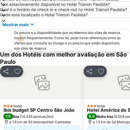
Center Norte
Centro Cultural São Paulo
Tem estacionamento disponível no Hotel Trianon Paulista?
Qual é o horário de check-in e check-out no Hotel Trianon Paulista?
Largo do Arouche
Shopping Center Iguatemi
Onde está localizado o Hotel Trianon Paulista?
Zoológico de São Paulo
Estação da Luz
Mostrar mais
Arena de São Paulo - Arena Corinthians
Rebouças Convention Center
Os preços e a disponibilidade que recebemos dos sites de reserva
Centro Antigo de São Paulo
São Silvestre International Race
mudam frequentemente. Como tal, pode haver diferenças entre as
ofertas que consulta no trivago e os preços que estão disponíveis
Vale do Anhangabaú
Belenzinho
nos sites de reserva.
Mercado Municipal
Book Biennal of São Paulo
Um dos Hotéis com melhor avaliação em São
Paulo
Jardim Botânico de São Paulo
Centro Histórico Embú das Artes
Formula 1 Brazilian Grand Prix
Sao Paulo Carnaval
Partilhar
Adicionar aos favoritos
Partilhar
Adicionar aos
Museu Paulista da USP
Museu do Futebol
Estação Sé
Hair Brasil
Aquário de São Paulo
Expomusic
Pinacoteca do Estado
Memorial da América Latina
Hotel
Hotel
3 Estrelas
3 Estrelas
ibis budget SP Centro São João
Hotel América do S
Teatro Abril
Bosque Maia
7,5
8,0
Boa
(
14.426 pontuações
)
Muito boa
(
6.508 po
Cubatão
Centro Cultural Banco do Brasil
a 1.6 km de Sé Metropolitan Cathedral
a 1.5 km de Sé Metropo