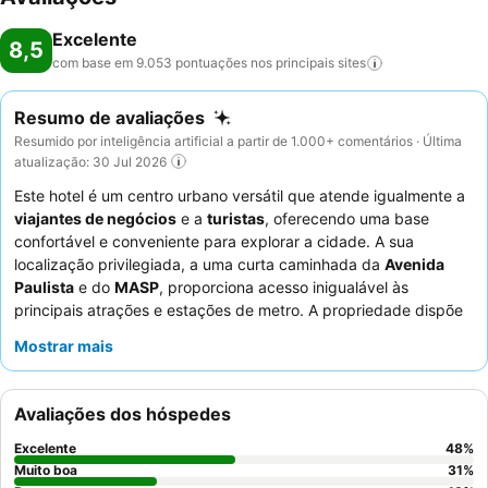
Excelente
8,5
com base em 9.053 pontuações nos principais
sites
Resumo de avaliações
Resumido por inteligência artificial a partir de 1.000+ comentários · Última
atualização: 30 Jul 2026
Este hotel é um centro urbano versátil que atende igualmente a
viajantes de negócios
e a
turistas
, oferecendo uma base
confortável e conveniente para explorar a cidade. A sua
localização privilegiada, a uma curta caminhada da
Avenida
Paulista
e do
MASP
, proporciona acesso inigualável às
principais atrações e estações de metro. A propriedade dispõe
de uma
piscina no último piso
para relaxar após um dia a
Mostrar mais
explorar a cidade. Os hóspedes elogiam consistentemente os
funcionários atenciosos e prestativos
e o
excelente e variado
pequeno-almoço
, com uma vasta seleção de frutas frescas e
Avaliações dos hóspedes
itens quentes. Para uma estadia mais tranquila, os hóspedes
podem preferir quartos virados para o lado oposto da rua
Excelente
48
%
devido a problemas ocasionais de isolamento acústico.
Muito boa
31
%