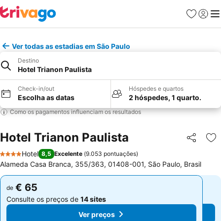
Favoritos
Iniciar
Me
Ver todas as estadias em São Paulo
Destino
Hotel Trianon Paulista
Check-in/out
Hóspedes e quartos
Escolha as datas
2 hóspedes, 1 quarto.
Como os pagamentos influenciam os resultados
Hotel Trianon Paulista
Partilhar
Ad
Hotel
8,5
Excelente
(
9.053 pontuações
)
4 Estrelas
Alameda Casa Branca, 355/363, 01408-001, São Paulo, Brasil
€ 65
€ 65
de
de
Consulte os preços de
14 sites
Consulte os preços de
14 sites
Ver preços
Ver preços