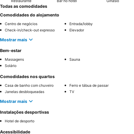
Restaurante
Bar no hotel
Ginásio
Todas as comodidades
Comodidades do alojamento
Centro de negócios
Entrada/lobby
Check-in/check-out expresso
Elevador
Mostrar mais
Bem-estar
Massagens
Sauna
Solário
Comodidades nos quartos
Casa de banho com chuveiro
Ferro e tábua de passar
Janelas desbloqueadas
TV
Mostrar mais
Instalações desportivas
Hotel de desporto
Acessibilidade