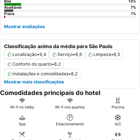
Boa
13
%
Aceitável
7
%
Fraca
1
%
Mostrar avaliações
Classificação acima da média para São Paulo
Localização
•
9,4
Serviço
•
8,6
Limpeza
•
8,5
Conforto do quarto
•
8,2
Instalações e comodidades
•
8,2
Mostrar mais classificações
Comodidades principais do hotel
Wi-fi no lobby
Wi-fi nos quartos
Piscina
Spa
Estacionamento
A/C