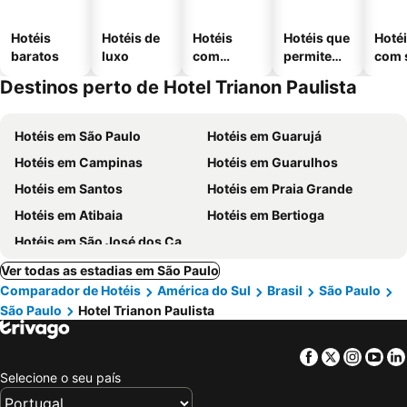
Hotéis
Hotéis de
Hotéis
Hotéis que
Hoté
baratos
luxo
com
permitem
com 
piscinas
animais
Destinos perto de Hotel Trianon Paulista
Hotéis em São Paulo
Hotéis em Guarujá
Hotéis em Campinas
Hotéis em Guarulhos
Hotéis em Santos
Hotéis em Praia Grande
Hotéis em Atibaia
Hotéis em Bertioga
Hotéis em São José dos Campos
Ver todas as estadias em São Paulo
Comparador de Hotéis
América do Sul
Brasil
São Paulo
São Paulo
Hotel Trianon Paulista
Facebook
Twitter
Insta
Yo
Selecione o seu país