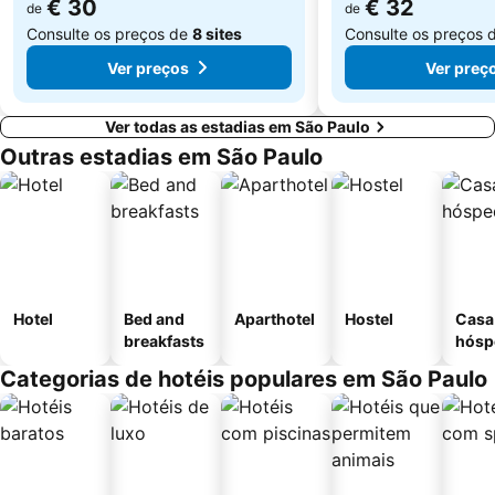
€ 30
€ 32
de
de
Consulte os preços de
8 sites
Consulte os preços 
Ver preços
Ver preç
Ver todas as estadias em São Paulo
Outras estadias em São Paulo
Hotel
Bed and
Aparthotel
Hostel
Casa
breakfasts
hósp
Categorias de hotéis populares em São Paulo