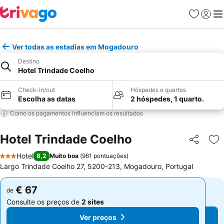
Favoritos
Iniciar
Me
Ver todas as estadias em Mogadouro
Destino
Hotel Trindade Coelho
Check-in/out
Hóspedes e quartos
Escolha as datas
2 hóspedes, 1 quarto.
Como os pagamentos influenciam os resultados
Hotel Trindade Coelho
Partilhar
Ad
Hotel
8,2
Muito boa
(
961 pontuações
)
3 Estrelas
Largo Trindade Coelho 27, 5200-213, Mogadouro, Portugal
€ 67
€ 67
de
de
Consulte os preços de
2 sites
Consulte os preços de
2 sites
Ver preços
Ver preços