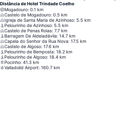
Distância de Hotel Trindade Coelho
Mogadouro
:
0.1
km
Castelo de Mogadouro
:
0.5
km
Igreja de Santa Maria de Azinhoso
:
5.5
km
Pelourinho de Azinhoso
:
5.5
km
Castelo de Penas Roias
:
7.7
km
Barragem De Aldeiadávila
:
14.7
km
Capela do Senhor da Rua Nova
:
17.5
km
Castelo de Algoso
:
17.6
km
Pelourinho de Bemposta
:
18.2
km
Pelourinho de Algoso
:
18.4
km
Pocinho
:
41.3
km
Valladolid Airport
:
160.7
km