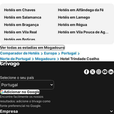
Hotéis em Chaves
Hotéis em Alfândega da Fé
Hotéis em Salamanca
Hotéis em Lamego
Hotéis em Bragança
Hotéis em Régua
Hotéis em Vila Real
Hotéis em Vila Pouca de Aguiar
Hotéis em Boticas
Ver todas as estadias em Mogadouro
Comparador de Hotéis
Europa
Portugal
Norte de Portugal
Mogadouro
Hotel Trindade Coelho
Facebook
Twitter
Insta
Yo
Selecione o seu país
Adicionar no Google
Encontre facilmente os nossos
resultados: adicione o trivago como
fonte preferencial no Google.
Empresa