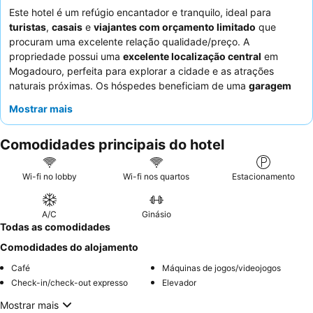
Este hotel é um refúgio encantador e tranquilo, ideal para
turistas
,
casais
e
viajantes com orçamento limitado
que
procuram uma excelente relação qualidade/preço. A
propriedade possui uma
excelente localização central
em
Mogadouro, perfeita para explorar a cidade e as atrações
naturais próximas. Os hóspedes beneficiam de uma
garagem
subterrânea segura
, especialmente conveniente para quem
Mostrar mais
viaja de mota. Os
funcionários atenciosos e simpáticos
recebem elogios constantes, e o pequeno-almoço é destacado
Comodidades principais do hotel
como variado e abundante. Para uma experiência mais privada,
considere solicitar um dos
quartos grandes com varanda
.
Wi-fi no lobby
Wi-fi nos quartos
Estacionamento
A/C
Ginásio
Todas as comodidades
Comodidades do alojamento
Café
Máquinas de jogos/videojogos
Check-in/check-out expresso
Elevador
Mostrar mais