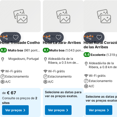
Hotel
Hotel
Hotel
3 Estrelas
3 Estrelas
4 Estrelas
Partilhar
Adicionar aos favoritos
Partilhar
Adicionar aos favoritos
Partilhar
Adicionar
Hotel Trindade Coelho
Hotel La Jara-Arribes
Hotel Rural Coraz
de las Arribes
8,2
8,1
Muito boa
(
961 pontuações
)
Muito boa
(
1.043 pontuações
)
8,6
Excelente
(
1.319 
Mogadouro, Portugal
Aldeadávila de la
Ribera, a 0.5 km de
Aldeadávila de la
Centro da cidade
Ribera, a 0.8 km de
Centro da cidade
Wi-Fi grátis
Wi-Fi grátis
Wi-Fi grátis
Estacionamento
Estacionamento
Estacionamento
A/C
A/C
A/C
€ 67
Selecione as datas para
de
ver os preços exatos.
Selecione as datas 
Consulte os preços de
2
ver os preços exatos
sites
Ver preços
Ver preços
Ver preços