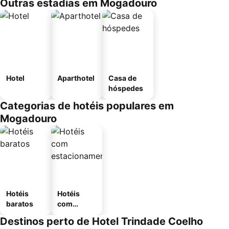
Outras estadias em Mogadouro
Hotel
Aparthotel
Casa de
hóspedes
Categorias de hotéis populares em
Mogadouro
Hotéis
Hotéis
baratos
com
estaciona
Destinos perto de Hotel Trindade Coelho
mento