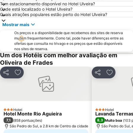
Castelo de Santa Maria da Feira
Praia da Barrinha
Tem estacionamento disponível no Hotel Ulveira?
Cascata da Cabreia
Aldeia da Pena
Onde está localizado o Hotel Ulveira?
Quais atrações populares estão perto do Hotel Ulveira?
São Jacinto Beach
Convento Santa Cruz do Buçaco
Mostrar mais
Praça do Rossio
Zoo de Lourosa - Parque Ornitológico
Os preços e a disponibilidade que recebemos dos sites de reserva
Bioparque - Parque Florestal de Pisão
de Estarreja
mudam frequentemente. Como tal, pode haver diferenças entre as
Mosteiro de Grijó
Moliceiro
ofertas que consulta no trivago e os preços que estão disponíveis
nos sites de reserva.
Forum Aveiro
Praia Fluvial São João do Monte
Um dos Hotéis com melhor avaliação em
Arco romano da Bobadela
São Pedro de Maceda Beach
Oliveira de Frades
Museu da Cidade de Aveiro
Agrouvouga
Partilhar
Adicionar aos favoritos
Partilhar
Adicionar 
Praia da Lomba
Nave Desportiva de Espinho
Cine Clube de Avanca
Kartódromo de Oiã
Praia Fluvial da Folgosa
Obelisco da Batalha do Buçaco
Colónia de Férias Beach
Estádio Municipal de Aveiro
Hotel
Hotel
3 Estrelas
Frecha da Mizarela
Silvalde Beach
3 Estrelas
Hotel Monte Rio Aguieira
Lavanda Termas
7,1
8,3
(
858 pontuações
)
Muito boa
(
103 
Aeródromo de Viseu
Museu de Santa Maria de Lamas
São Pedro do Sul, a 2.8 km de Centro da cidade
São Pedro do Sul, 
Mercado do Peixe
Praia Artificial