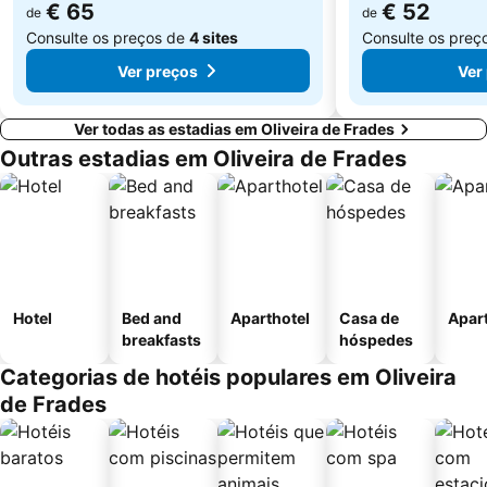
€ 65
€ 52
de
de
Consulte os preços de
4 sites
Consulte os preç
Ver preços
Ver
Ver todas as estadias em Oliveira de Frades
Outras estadias em Oliveira de Frades
Hotel
Bed and
Aparthotel
Casa de
Apar
breakfasts
hóspedes
Categorias de hotéis populares em Oliveira
de Frades