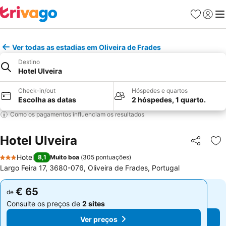
Favoritos
Iniciar
Me
Ver todas as estadias em Oliveira de Frades
Destino
Hotel Ulveira
Check-in/out
Hóspedes e quartos
Escolha as datas
2 hóspedes, 1 quarto.
Como os pagamentos influenciam os resultados
Hotel Ulveira
Partilhar
Ad
Hotel
8,1
Muito boa
(
305 pontuações
)
3 Estrelas
Largo Feira 17, 3680-076, Oliveira de Frades, Portugal
€ 65
€ 65
de
de
Consulte os preços de
2 sites
Consulte os preços de
2 sites
Ver preços
Ver preços