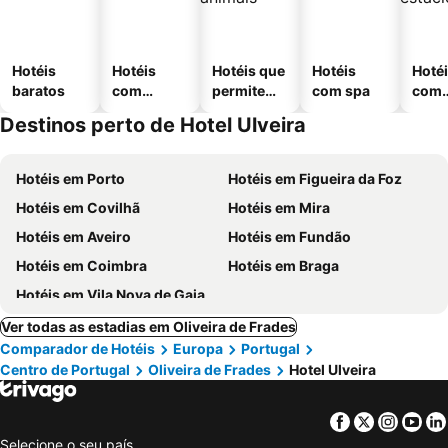
Hotéis
Hotéis
Hotéis que
Hotéis
Hoté
baratos
com
permitem
com spa
com
piscinas
animais
esta
Destinos perto de Hotel Ulveira
ment
Hotéis em Porto
Hotéis em Figueira da Foz
Hotéis em Covilhã
Hotéis em Mira
Hotéis em Aveiro
Hotéis em Fundão
Hotéis em Coimbra
Hotéis em Braga
Hotéis em Vila Nova de Gaia
Ver todas as estadias em Oliveira de Frades
Comparador de Hotéis
Europa
Portugal
Centro de Portugal
Oliveira de Frades
Hotel Ulveira
Facebook
Twitter
Insta
Yo
Selecione o seu país