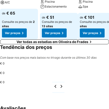
Piscina
Piscina
A/C
Estacionamento
Spa
Ver preços
€ 65
de
Ver preços
Ver preços
€ 51
€ 101
de
de
Consulte os preços de
2
Consulte os preços de
Consulte os preços 
sites
13 sites
sites
Ver preços
Ver preços
Ver preços
Ver todas as estadias em Oliveira de Frades
Tendência dos preços
Com base nos preços mais baixos no trivago durante os últimos 30 dias
€ 0
€ 0
€ 0
Avaliações