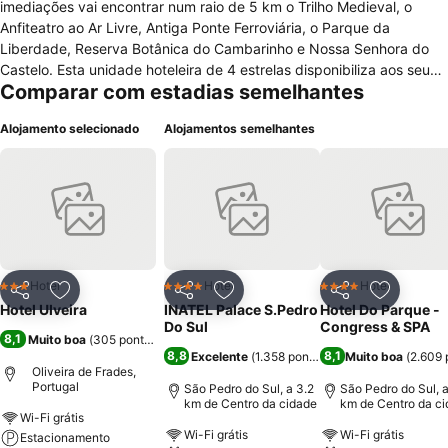
imediações vai encontrar num raio de 5 km o Trilho Medieval, o
Anfiteatro ao Ar Livre, Antiga Ponte Ferroviária, o Parque da
Liberdade, Reserva Botânica do Cambarinho e Nossa Senhora do
Castelo. Esta unidade hoteleira de 4 estrelas disponibiliza aos seus
Comparar com estadias semelhantes
clientes variadas comodidades e serviços, onde sobressaem o
serviço de bar, restaurante, cofre, recepção com sala de espera,
Alojamento selecionado
Alojamentos semelhantes
terraço, jardim, garagem, serviço de amas, lojas no hotel e
estacionamento. Para a vertente profissional o Hotel possui uma
sala de conferências com todo o material audiovisual necessário.
Este estabelecimento hoteleiro de 4 estrelas possui 19 quartos, que
se encontram equipados no seu interior com aquecedor, mesa de
escritório, telefone, ar condicionado, mini-bar, casa de banho
composta por duche, tv satélite, rádio e cofre. Animais de
estimação não são admitidos nestas instalações.
Hotel
Hotel
Hotel
3 Estrelas
4 Estrelas
4 Estrelas
Partilhar
Adicionar aos favoritos
Partilhar
Adicionar aos favoritos
Partilhar
Adicionar
Hotel Ulveira
INATEL Palace S.Pedro
Hotel Do Parque -
Do Sul
Congress & SPA
8,1
Muito boa
(
305 pontuações
)
8,8
8,1
Excelente
(
1.358 pontuações
Muito boa
)
(
2.609 
Oliveira de Frades,
Portugal
São Pedro do Sul, a 3.2
São Pedro do Sul, a
km de Centro da cidade
km de Centro da c
Wi-Fi grátis
Wi-Fi grátis
Wi-Fi grátis
Estacionamento