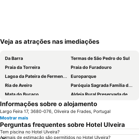
Veja as atrações nas imediações
Ampliar mapa
Da Barra
Termas de São Pedro do Sul
Praia da Torreira
Praia do Furadouro
Lagoa da Pateira de Fermentelos
Europarque
Ria de Aveiro
Paróquia Sagrada Família da Praia da Barra
Mata do Buçaco
Aldeia Rural Preservada de Quintandona
Informações sobre o alojamento
Praia da Cortegaça
Montebelo Golfe
Largo Feira 17, 3680-076, Oliveira de Frades, Portugal
Museu Militar do Buçaco
Universidade de Aveiro
Mostrar mais
Serra do Caramulo
Dunas de Sao Jacinto
Perguntas frequentes sobre Hotel Ulveira
Praia de Paramos
Farol da Barra
Tem piscina no Hotel Ulveira?
Animais de estimação são permitidos no Hotel Ulveira?