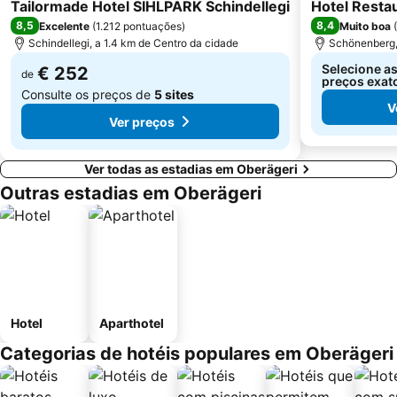
4 Estrelas
2 Estrelas
Tailormade Hotel SIHLPARK Schindellegi
Hotel Restau
8,5
8,4
Excelente
(
1.212 pontuações
)
Muito boa
(
Schindellegi, a 1.4 km de Centro da cidade
Schönenberg,
Selecione as
€ 252
de
preços exat
Consulte os preços de
5 sites
V
Ver preços
Ver todas as estadias em Oberägeri
Outras estadias em Oberägeri
Hotel
Aparthotel
Categorias de hotéis populares em Oberägeri