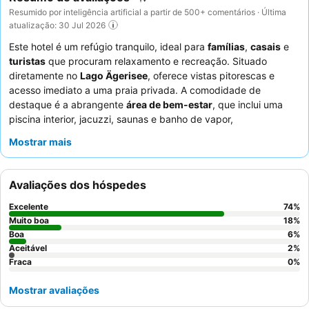
Resumido por inteligência artificial a partir de 500+ comentários · Última
atualização: 30 Jul 2026
Este hotel é um refúgio tranquilo, ideal para
famílias
,
casais
e
turistas
que procuram relaxamento e recreação. Situado
diretamente no
Lago Ägerisee
, oferece vistas pitorescas e
acesso imediato a uma praia privada. A comodidade de
destaque é a abrangente
área de bem-estar
, que inclui uma
piscina interior, jacuzzi, saunas e banho de vapor,
complementada por pranchas de stand-up paddle e barcos a
Mostrar mais
remos gratuitos para atividades no lago. Os hóspedes elogiam
consistentemente os funcionários excecionalmente simpáticos e
prestativos, e as diversas e deliciosas ofertas culinárias,
Avaliações dos hóspedes
incluindo um rico buffet de pequeno-almoço com produtos
locais e excelente cozinha internacional. Para a melhor
Excelente
74
%
experiência, considere quartos com
vista para o lago ou para a
Muito boa
18
%
montanha
Boa
para uma estadia verdadeiramente cénica.
6
%
Aceitável
2
%
Fraca
0
%
Mostrar avaliações