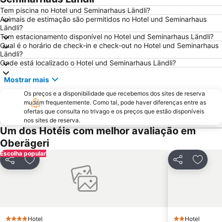
Langstrasse
Stadion Letzigrund
Tem piscina no Hotel und Seminarhaus Ländli?
Animais de estimação são permitidos no Hotel und Seminarhaus
Altstetten
Höngg
Ländli?
Tem estacionamento disponível no Hotel und Seminarhaus Ländli?
Engelberg-Titlis
Leimbach
Qual é o horário de check-in e check-out no Hotel und Seminarhaus
Opernhaus
Niederdorf und Oberdorf
Ländli?
Onde está localizado o Hotel und Seminarhaus Ländli?
Pilatus
Walensee
Mostrar mais
Lake Lucerne
Verkehrshaus
Os preços e a disponibilidade que recebemos dos sites de reserva
Seefeld
Street Parade
mudam frequentemente. Como tal, pode haver diferenças entre as
Lindenhof
Wipkingen
ofertas que consulta no trivago e os preços que estão disponíveis
nos sites de reserva.
Sportbahnen Atzmännig
Flumserberg
Um dos Hotéis com melhor avaliação em
Oberägeri
Escolha popular
Partilhar
Adicionar aos favoritos
Partilhar
Adicio
Hotel
Hotel