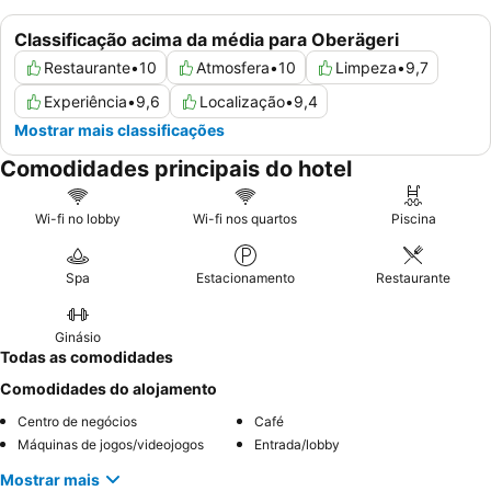
Classificação acima da média para Oberägeri
Restaurante
•
10
Atmosfera
•
10
Limpeza
•
9,7
Experiência
•
9,6
Localização
•
9,4
Mostrar mais classificações
Comodidades principais do hotel
Wi-fi no lobby
Wi-fi nos quartos
Piscina
Spa
Estacionamento
Restaurante
Ginásio
Todas as comodidades
Comodidades do alojamento
Centro de negócios
Café
Máquinas de jogos/videojogos
Entrada/lobby
Mostrar mais