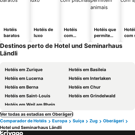
Hotéis
Hotéis de
Hotéis
Hotéis que
Hoté
baratos
luxo
com
permitem
com 
piscinas
animais
Destinos perto de Hotel und Seminarhaus
Ländli
Hotéis em Zurique
Hotéis em Basileia
Hotéis em Lucerna
Hotéis em Interlaken
Hotéis em Berna
Hotéis em Chur
Hotéis em Saint-Louis
Hotéis em Grindelwald
Hotéis em Weil am Rhein
Ver todas as estadias em Oberägeri
Comparador de Hotéis
Europa
Suíça
Zug
Oberägeri
Hotel und Seminarhaus Ländli