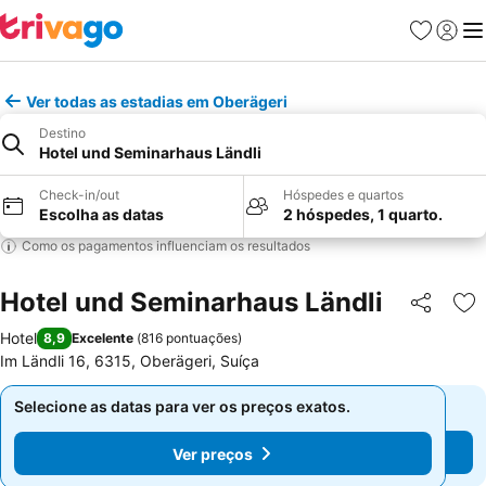
Favoritos
Iniciar
Me
Ver todas as estadias em Oberägeri
Destino
Hotel und Seminarhaus Ländli
Check-in/out
Hóspedes e quartos
Escolha as datas
2 hóspedes, 1 quarto.
Como os pagamentos influenciam os resultados
Hotel und Seminarhaus Ländli
Partilhar
Ad
Hotel
8,9
Excelente
(
816 pontuações
)
Im Ländli 16, 6315, Oberägeri, Suíça
Selecione as datas para ver os preços exatos.
Selecione as datas para ver os preços exatos.
Ver preços
Ver preços