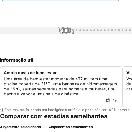
1 / 47
Informação útil
Amplo oásis de bem-estar
Vi
Uma área de bem-estar moderna de 477 m² tem uma
Vo
piscina coberta de 31°C, uma banheira de hidromassagem
da
de 35°C, saunas separadas para homens e mulheres, um
cr
banho a vapor e uma sala de ginástica.
Este resumo foi criado por inteligência artificial e pode não ser 100% correto.
Comparar com estadias semelhantes
Alojamento selecionado
Alojamentos semelhantes