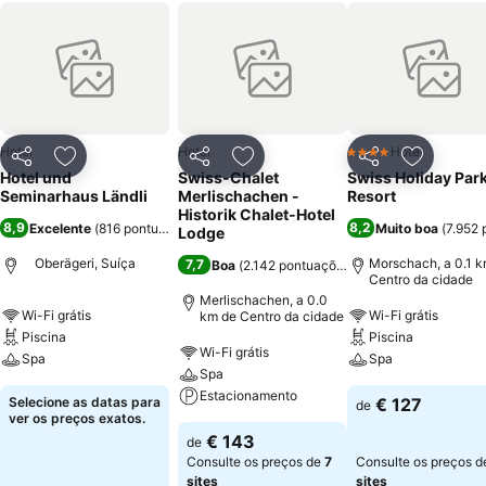
Hotel
Hotel
Hotel
4 Estrelas
Partilhar
Adicionar aos favoritos
Partilhar
Adicionar aos favoritos
Partilhar
Adicionar
Hotel und
Swiss-Chalet
Swiss Holiday Par
Seminarhaus Ländli
Merlischachen -
Resort
Historik Chalet-Hotel
8,9
8,2
Excelente
(
816 pontuações
)
Muito boa
(
7.952
Lodge
Oberägeri, Suíça
Morschach, a 0.1 k
7,7
Boa
(
2.142 pontuações
)
Centro da cidade
Merlischachen, a 0.0
Wi-Fi grátis
Wi-Fi grátis
km de Centro da cidade
Piscina
Piscina
Wi-Fi grátis
Spa
Spa
Spa
Estacionamento
Selecione as datas para
€ 127
de
ver os preços exatos.
€ 143
de
Consulte os preços de
7
Consulte os preços 
sites
sites