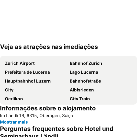
Veja as atrações nas imediações
Ampliar mapa
Zurich Airport
Bahnhof Zürich
Prefeitura de Lucerna
Lago Lucerna
Hauptbahnhof Luzern
Bahnhofstraße
City
Albisrieden
Oerlikon
City Train
Informações sobre o alojamento
Hallenstadion
Enge
Im Ländli 16, 6315, Oberägeri, Suíça
Zollikon Train Station
Luzerner Fasnacht
Mostrar mais
Lucerne Festival in Summer
Stadthaus
Perguntas frequentes sobre Hotel und
Unterstrass
Rathaus Zürich
Seminarhaus Ländli