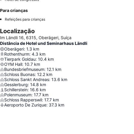
Para crianças
Refeições para crianças
Localização
Im Ländli 16, 6315, Oberägeri, Suíça
Distância de Hotel und Seminarhaus Ländli
Oberägeri
:
1.3
km
Rothenthurm
:
4.3
km
Tierpark Goldau
:
10.4
km
OYM Hall
:
10.7
km
Bundesbriefmuseum
:
12.1
km
Schloss Buonas
:
12.2
km
Schloss Sankt Andreas
:
13.6
km
Gesslerburg
:
14.8
km
Schillerstein
:
16.6
km
Polenmuseum
:
17.7
km
Schloss Rapperswil
:
17.7
km
Aeroporto De Zurique
:
37.3
km