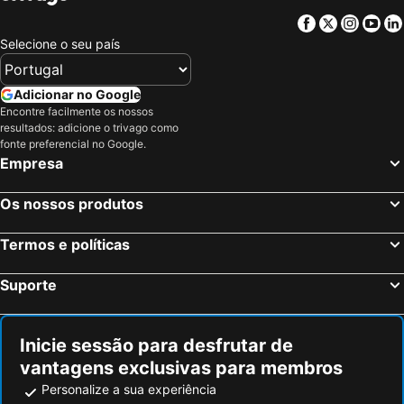
Facebook
Twitter
Insta
Yo
Selecione o seu país
Adicionar no Google
Encontre facilmente os nossos
resultados: adicione o trivago como
fonte preferencial no Google.
Empresa
Os nossos produtos
Termos e políticas
Suporte
Inicie sessão para desfrutar de
vantagens exclusivas para membros
Personalize a sua experiência