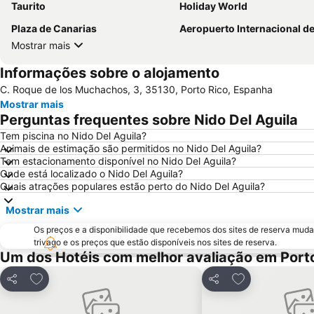
Taurito
Holiday World
Plaza de Canarias
Aeropuerto Internacional de Gran Can
Mostrar mais
Informações sobre o alojamento
C. Roque de los Muchachos, 3, 35130, Porto Rico, Espanha
Mostrar mais
Perguntas frequentes sobre Nido Del Aguila
Tem piscina no Nido Del Aguila?
Animais de estimação são permitidos no Nido Del Aguila?
Tem estacionamento disponível no Nido Del Aguila?
Onde está localizado o Nido Del Aguila?
Quais atrações populares estão perto do Nido Del Aguila?
Mostrar mais
Os preços e a disponibilidade que recebemos dos sites de reserva muda
trivago e os preços que estão disponíveis nos sites de reserva.
Um dos Hotéis com melhor avaliação em Port
Adicionar aos favoritos
Adicionar aos f
Partilhar
Partilhar