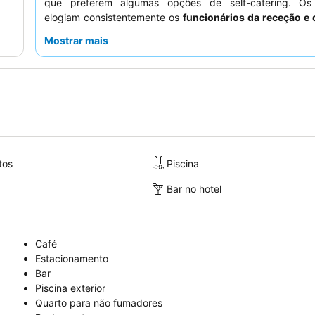
que preferem algumas opções de self-catering. Os
elogiam consistentemente os
funcionários da receção e 
pela sua simpatia e eficiência, contribuindo para u
Mostrar mais
agradável. Para a melhor experiência, considere solicita
que não seja no rés-do-chão para evitar potenciais cheir
garantir uma estadia mais tranquila.
tos
Piscina
Bar no hotel
Café
Estacionamento
Bar
Piscina exterior
Quarto para não fumadores