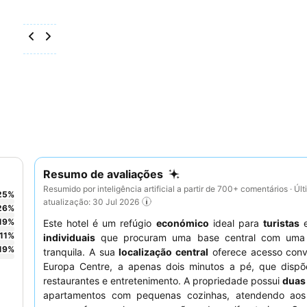
Resumo de avaliações
Resumido por inteligência artificial a partir de 700+ comentários · Úl
25
%
atualização: 30 Jul 2026
26
%
19
%
Este hotel é um refúgio
económico
ideal para
turistas
11
%
individuais
que procuram uma base central com uma 
19
%
tranquila. A sua
localização central
oferece acesso conv
Europa Centre, a apenas dois minutos a pé, que dispõe
restaurantes e entretenimento. A propriedade possui
duas
apartamentos com pequenas cozinhas, atendendo ao