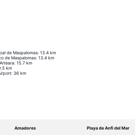
ipal de Maspalomas
:
13.4
km
ico de Maspalomas
:
13.4
km
Arteara
:
15.7
km
9.5
km
irport
:
36
km
Ampliar mapa
Amadores
Playa de Anfi del Mar