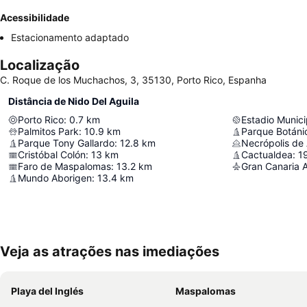
Acessibilidade
Estacionamento adaptado
Localização
C. Roque de los Muchachos, 3, 35130, Porto Rico, Espanha
Distância de Nido Del Aguila
Porto Rico
:
0.7
km
Estadio Munic
Palmitos Park
:
10.9
km
Parque Botán
Parque Tony Gallardo
:
12.8
km
Necrópolis de 
Cristóbal Colón
:
13
km
Cactualdea
:
1
Faro de Maspalomas
:
13.2
km
Gran Canaria A
Mundo Aborigen
:
13.4
km
Veja as atrações nas imediações
Playa del Inglés
Maspalomas