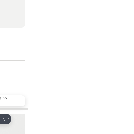
a no
Adicionar aos favoritos
Adicionar aos favor
tilhar
Partilhar