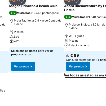
itos
Adicionar aos favoritos
Adicionar aos fav
Hotel
Hotel
4 Estrelas
4 Estrelas
Partilhar
Partilhar
Mogan Princess & Beach Club
Abora Buenaventura by L
Hotels
8,0
Muito boa
(
12.446 pontuações
)
8,2
es
)
Muito boa
(
21.648 pontu
Praia Taurito, a 0.4 km de Centro da
cidade
o da
Praia del Ingles, a 1.0 km d
cidade
Piscina
Wi-Fi grátis
Spa
Piscina
A/C
Estacionamento
Selecione as datas para ver os
preços exatos.
€ 89
de
Consulte os preços de
15 site
Ver preços
Ver preços
Ver todas as estadias em 
dias