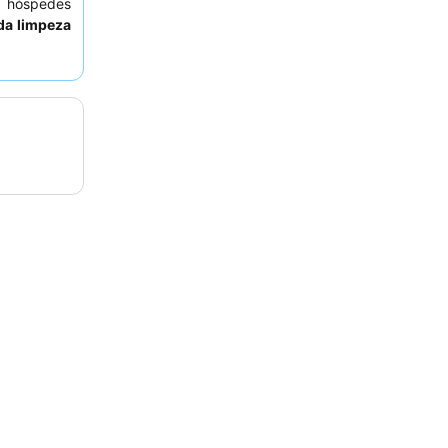
 hóspedes
da limpeza
ma estadia
r um quarto
os a mofo e