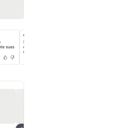
Vistas da Praia de Amadores na encosta
e
Situado em uma encosta, o hotel oferece vistas panorâ
nte suas
deslumbrantes da Praia de Amadores e do oceano, pro
um cenário pitoresco para sua estadia.