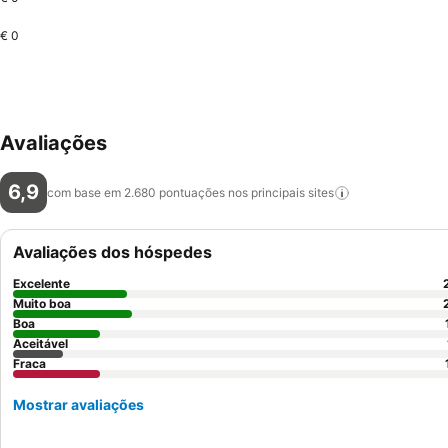
€ 0
Avaliações
6,9
com base em 2.680 pontuações nos principais
sites
Avaliações dos hóspedes
Excelente
Muito boa
Boa
Aceitável
Fraca
Mostrar avaliações