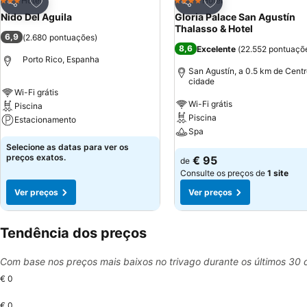
Adicionar aos favoritos
Adicionar aos favor
Hotel
Hotel
3 Estrelas
4 Estrelas
Partilhar
Partilhar
Nido Del Aguila
Gloria Palace San Agustín
Thalasso & Hotel
6,9
(
2.680 pontuações
)
8,6
Excelente
(
22.552 pontuaçõ
Porto Rico, Espanha
San Agustín, a 0.5 km de Centr
cidade
Wi-Fi grátis
Wi-Fi grátis
Piscina
Piscina
Estacionamento
Spa
Selecione as datas para ver os
preços exatos.
€ 95
de
Consulte os preços de
1 site
Ver preços
Ver preços
Tendência dos preços
Com base nos preços mais baixos no trivago durante os últimos 30 
€ 0
€ 0