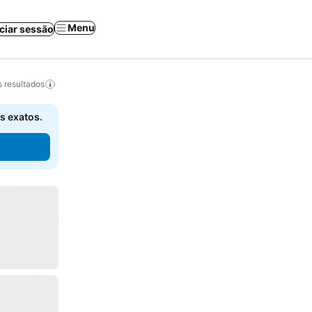
Menu
iciar sessão
 resultados
s exatos.