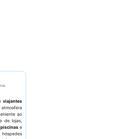
tima
e
viajantes
atmosfera
eniente ao
 de lojas,
 piscinas
e
s hóspedes