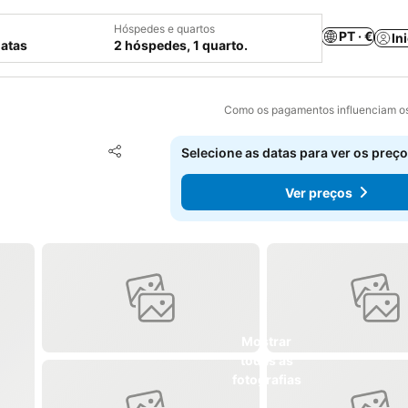
Hóspedes e quartos
PT · €
In
datas
2 hóspedes, 1 quarto.
Como os pagamentos influenciam os
Adicionar aos favoritos
Selecione as datas para ver os preço
Partilhar
Ver preços