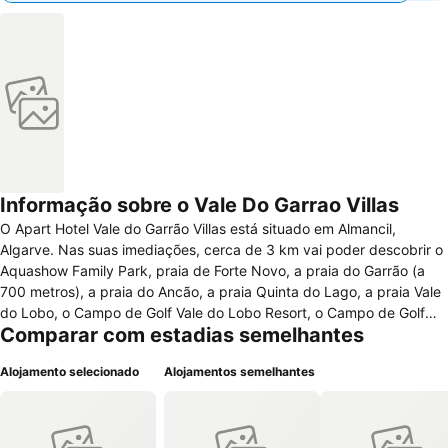
Informação sobre o Vale Do Garrao Villas
O Apart Hotel Vale do Garrão Villas está situado em Almancil,
Algarve. Nas suas imediações, cerca de 3 km vai poder descobrir o
Aquashow Family Park, praia de Forte Novo, a praia do Garrão (a
700 metros), a praia do Ancão, a praia Quinta do Lago, a praia Vale
do Lobo, o Campo de Golf Vale do Lobo Resort, o Campo de Golf
Comparar com estadias semelhantes
Vila Sol Spa & Golf Resort, a praia de Quarteira, a marina de
Vilamoura,o Casino Solverde e diversos restaurantes e bares onde
Alojamento selecionado
Alojamentos semelhantes
pode relaxar e degustar as mais variadas iguarias. Esta unidade
hoteleira dispõe à disposição dos seus clientes acesso à internet
nas zonas públicas, terraço, serviço de quartos, restaurante e bar.
Para lazer pode usufruir da piscina, ginásio, jacuzzi, banho turco,