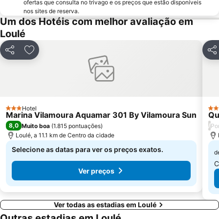
ofertas que consulta no trivago e os preços que estão disponíveis
Praia da Ilha do Farol
Ferreiras
nos sites de reserva.
Aqualand Algarve
Prainha
Um dos Hotéis com melhor avaliação em
Loulé
Areias de São João
Cacela Velha Beach
Praia de Três Irmãos
Praia do Ancão
Partilhar
Adicionar aos favoritos
Part
Sesmarias
Aveiros
Paderne
Barra da Fuseta Beach
Carvoeiro
Praia Maria Luísa
Vale De Parra
Galé Leste
Hotel
3 Estrelas
3 E
Marina Vilamoura Aquamar 301 By Vilamoura Sun
Qu
Quinta da Balaia
Estação de Caminhos de Ferro de Faro
8,0
/
Muito boa
(
1.815 pontuações
)
Po
Parque Natural da Ría Formosa
Praia da Rocha Baixinha
Loulé, a 11.1 km de Centro da cidade
Selecione as datas para ver os preços exatos.
d
C
Ver preços
Ver todas as estadias em Loulé
Outras estadias em Loulé