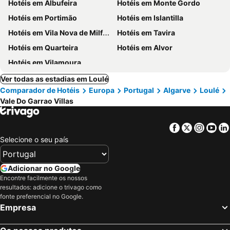
Hotéis em Albufeira
Hotéis em Monte Gordo
Hotéis em Portimão
Hotéis em Islantilla
Hotéis em Vila Nova de Milfontes
Hotéis em Tavira
Hotéis em Quarteira
Hotéis em Alvor
Hotéis em Vilamoura
Ver todas as estadias em Loulé
Comparador de Hotéis
Europa
Portugal
Algarve
Loulé
Vale Do Garrao Villas
Facebook
Twitter
Insta
Yo
Selecione o seu país
Adicionar no Google
Encontre facilmente os nossos
resultados: adicione o trivago como
fonte preferencial no Google.
Empresa