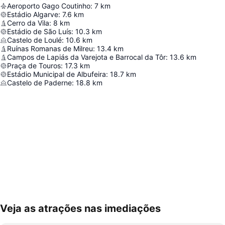
Aeroporto Gago Coutinho
:
7
km
Estádio Algarve
:
7.6
km
Cerro da Vila
:
8
km
Estádio de São Luís
:
10.3
km
Castelo de Loulé
:
10.6
km
Ruínas Romanas de Milreu
:
13.4
km
Campos de Lapiás da Varejota e Barrocal da Tôr
:
13.6
km
Praça de Touros
:
17.3
km
Estádio Municipal de Albufeira
:
18.7
km
Castelo de Paderne
:
18.8
km
Veja as atrações nas imediações
Ampliar mapa