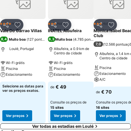
spa, tratamentos de beleza, campo de ténis e para os mais
pequenos o Kid’s Park. As acomodações com vista ou para o jardim
ou para a piscina contam no seu interior com sala de estar, quarto
de banho com banheira, cozinha com máquina de lavar roupa e
Hotel
Hotel
Hotel
4 Estrelas
3 Estrelas
3 Estrelas
Partilhar
Adicionar aos favoritos
Partilhar
Adicionar aos favoritos
Partilhar
Adicionar
louça, ar condicionado, aquecedor, tv e tv satélite, telefone, janelas
Vale Do Garrao Villas
INATEL Albufeira
Monica Isabel Bea
com aberturas e varanda.
Club
8,4
8,3
Muito boa
(
127 pontuações
)
Muito boa
(
4.785 pontuações
)
7,0
(
12.566 pontuaç
Loulé, Portugal
Albufeira, a 0.9 km de
Centro da cidade
Albufeira, a 1.4 km
Centro da cidade
Wi-Fi grátis
Wi-Fi grátis
Piscina
Piscina
Piscina
Estacionamento
Estacionamento
Estacionamento
A/C
Selecione as datas para
€ 49
de
ver os preços exatos.
€ 70
de
Consulte os preços de
Consulte os preços d
15 sites
16 sites
Ver preços
Ver preços
Ver preços
Ver todas as estadias em Loulé