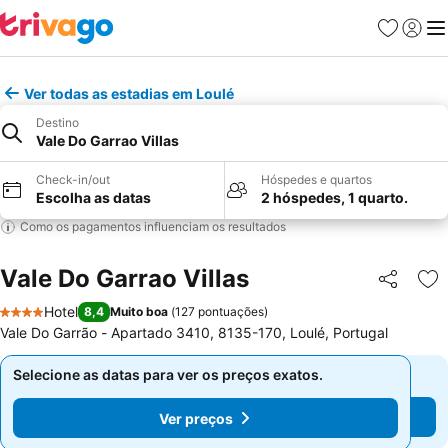
Favoritos
Iniciar
Me
Ver todas as estadias em Loulé
Destino
Vale Do Garrao Villas
Check-in/out
Hóspedes e quartos
Escolha as datas
2 hóspedes, 1 quarto.
Como os pagamentos influenciam os resultados
Vale Do Garrao Villas
Partilhar
Ad
Hotel
8,4
Muito boa
(
127 pontuações
)
4 Estrelas
Vale Do Garrão - Apartado 3410, 8135-170, Loulé, Portugal
Selecione as datas para ver os preços exatos.
Selecione as datas para ver os preços exatos.
Ver preços
Ver preços