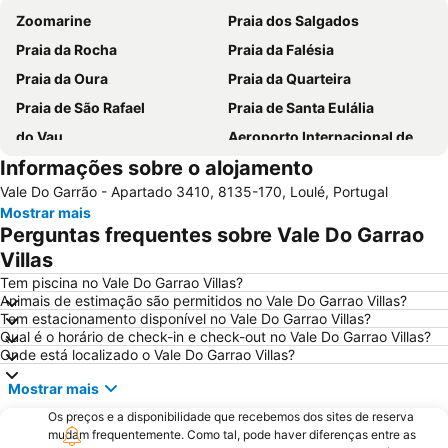
Zoomarine
Praia dos Salgados
Praia da Rocha
Praia da Falésia
Praia da Oura
Praia da Quarteira
Praia de São Rafael
Praia de Santa Eulália
do Vau
Aeroporto Internacional de Faro - Gago Coutinho
Informações sobre o alojamento
Praia da Galé
slide & splash
Vale Do Garrão - Apartado 3410, 8135-170, Loulé, Portugal
Praia dos Pescadores
Vilamoura Marina
Mostrar mais
Praia da Ilha da Armona
Balaia Golf Village
Perguntas frequentes sobre Vale Do Garrao
Praia da Ilha de Tavira
Praia do Barril
Villas
de Armação de Pera
Aldeia das Açoteias
Tem piscina no Vale Do Garrao Villas?
Animais de estimação são permitidos no Vale Do Garrao Villas?
Montechoro
Fuseta(Mar) Beach
Tem estacionamento disponível no Vale Do Garrao Villas?
Qual é o horário de check-in e check-out no Vale Do Garrao Villas?
De Vilamoura
Olhos de Água
Onde está localizado o Vale Do Garrao Villas?
Marina de Portimão
Estádio Algarve
Mostrar mais
Praia do Carvoeiro
Inatel Beach
Os preços e a disponibilidade que recebemos dos sites de reserva
Marina de Albufeira
AlgarveShopping
mudam frequentemente. Como tal, pode haver diferenças entre as