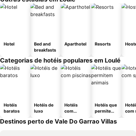
Hotel
Bed and
Aparthotel
Resorts
Host
breakfasts
Categorias de hotéis populares em Loulé
Hotéis
Hotéis de
Hotéis
Hotéis que
Hoté
baratos
luxo
com
permitem
com 
piscinas
animais
Destinos perto de Vale Do Garrao Villas