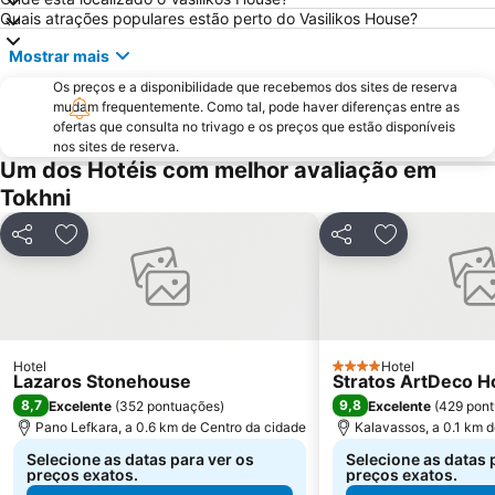
Quais atrações populares estão perto do Vasilikos House?
Mostrar mais
Os preços e a disponibilidade que recebemos dos sites de reserva
mudam frequentemente. Como tal, pode haver diferenças entre as
ofertas que consulta no trivago e os preços que estão disponíveis
nos sites de reserva.
Um dos Hotéis com melhor avaliação em
Tokhni
Partilhar
Adicionar aos favoritos
Partilhar
Adicionar aos
Hotel
Hotel
4 Estrelas
Lazaros Stonehouse
Stratos ArtDeco 
8,7
9,8
Excelente
(
352 pontuações
)
Excelente
(
429 pon
Pano Lefkara, a 0.6 km de Centro da cidade
Kalavassos, a 0.1 km 
Selecione as datas para ver os
Selecione as datas 
preços exatos.
preços exatos.