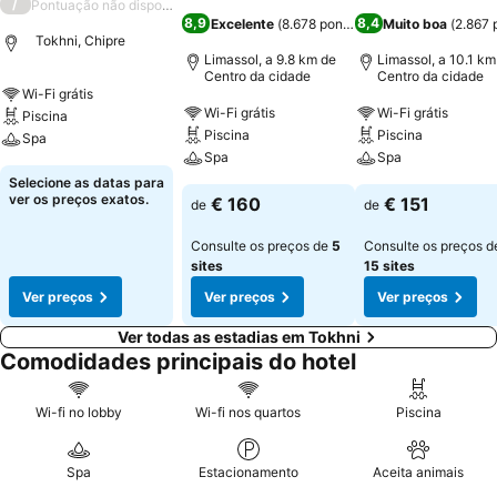
/
Pontuação não disponível
8,9
8,4
Excelente
(
8.678 pontuações
Muito boa
)
(
2.867 
Tokhni, Chipre
Limassol, a 9.8 km de
Limassol, a 10.1 km
Centro da cidade
Centro da cidade
Wi-Fi grátis
Wi-Fi grátis
Wi-Fi grátis
Piscina
Piscina
Piscina
Spa
Spa
Spa
Selecione as datas para
ver os preços exatos.
€ 160
€ 151
de
de
Consulte os preços de
5
Consulte os preços d
sites
15 sites
Ver preços
Ver preços
Ver preços
Ver todas as estadias em Tokhni
Comodidades principais do hotel
Wi-fi no lobby
Wi-fi nos quartos
Piscina
Spa
Estacionamento
Aceita animais