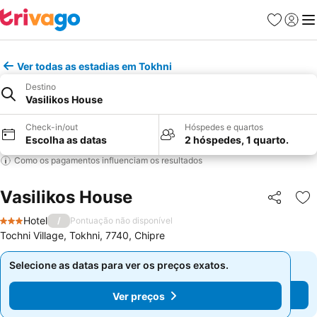
Favoritos
Iniciar
Me
Ver todas as estadias em Tokhni
Destino
Vasilikos House
Check-in/out
Hóspedes e quartos
Escolha as datas
2 hóspedes, 1 quarto.
Como os pagamentos influenciam os resultados
Vasilikos House
Partilhar
Ad
Hotel
/
Pontuação não disponível
3 Estrelas
Tochni Village, Tokhni, 7740, Chipre
Selecione as datas para ver os preços exatos.
Selecione as datas para ver os preços exatos.
Ver preços
Ver preços