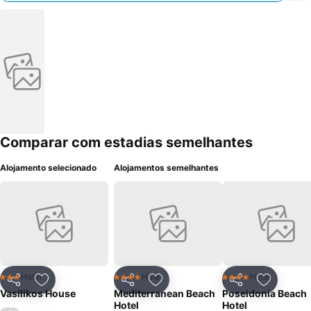
Comparar com estadias semelhantes
Alojamento selecionado
Alojamentos semelhantes
Hotel
Hotel
Hotel
3 Estrelas
4 Estrelas
4 Estrelas
Partilhar
Adicionar aos favoritos
Partilhar
Adicionar aos favoritos
Partilhar
Adicionar
Vasilikos House
Mediterranean Beach
Poseidonia Beach
Hotel
Hotel