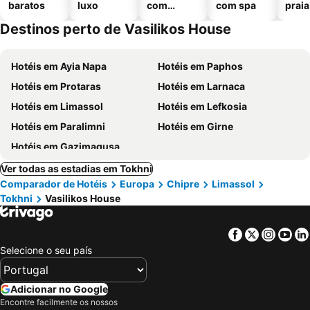
baratos
luxo
com
com spa
praia
piscinas
Destinos perto de Vasilikos House
Hotéis em Ayia Napa
Hotéis em Paphos
Hotéis em Protaras
Hotéis em Larnaca
Hotéis em Limassol
Hotéis em Lefkosia
Hotéis em Paralimni
Hotéis em Girne
Hotéis em Gazimagusa
Ver todas as estadias em Tokhni
Comparador de Hotéis
Europa
Chipre
Limassol
Tokhni
Vasilikos House
Facebook
Twitter
Insta
Yo
Selecione o seu país
Adicionar no Google
Encontre facilmente os nossos