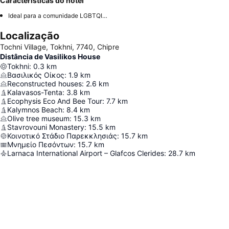
Características do hotel
Ideal para a comunidade LGBTQIA+
Localização
Tochni Village, Tokhni, 7740, Chipre
Distância de Vasilikos House
Tokhni
:
0.3
km
Βασιλικός Οίκος
:
1.9
km
Reconstructed houses
:
2.6
km
Kalavasos-Tenta
:
3.8
km
Ecophysis Eco And Bee Tour
:
7.7
km
Kalymnos Beach
:
8.4
km
Olive tree museum
:
15.3
km
Stavrovouni Monastery
:
15.5
km
Κοινοτικό Στάδιο Παρεκκλησιάς
:
15.7
km
Μνημείο Πεσόντων
:
15.7
km
Larnaca International Airport – Glafcos Clerides
:
28.7
km