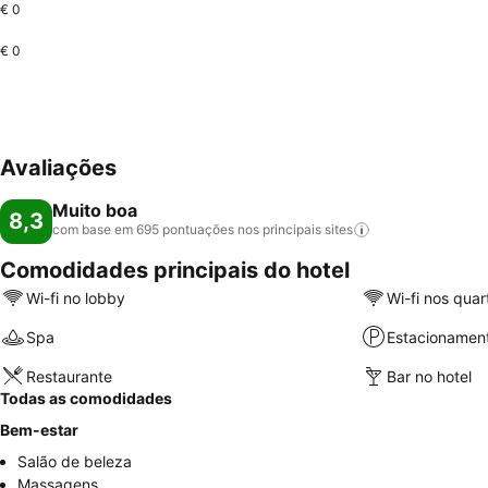
€ 0
€ 0
Avaliações
Muito boa
8,3
com base em 695 pontuações nos principais
sites
Comodidades principais do hotel
Wi-fi no lobby
Wi-fi nos quar
Spa
Estacionamen
Restaurante
Bar no hotel
Todas as comodidades
Bem-estar
Salão de beleza
Massagens