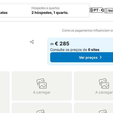
Hóspedes e quartos
PT · €
In
datas
2 hóspedes, 1 quarto.
Como os pagamentos influenciam os
Adicionar aos favoritos
€ 285
de
Partilhar
Consulte os preços de
6 sites
Ver preços
A carregar
A carregar