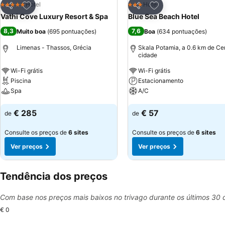
Adicionar aos favoritos
Adicionar aos favor
Hotel
Hotel
5 Estrelas
3 Estrelas
Partilhar
Partilhar
Vathi Cove Luxury Resort & Spa
Blue Sea Beach Hotel
8,3
7,6
Muito boa
(
695 pontuações
)
Boa
(
634 pontuações
)
Limenas - Thassos, Grécia
Skala Potamia, a 0.6 km de Ce
cidade
Wi-Fi grátis
Wi-Fi grátis
Piscina
Estacionamento
Spa
A/C
Ver preços
Ver preços
€ 285
€ 57
de
de
Consulte os preços de
6 sites
Consulte os preços de
6 sites
Ver preços
Ver preços
Tendência dos preços
Com base nos preços mais baixos no trivago durante os últimos 30 
€ 0