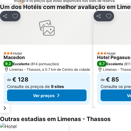
trivago e os preços que estão disponíveis nos sites de reserva.
Um dos Hotéis com melhor avaliação em Lime
Adicionar aos favoritos
Adicionar a
Partilhar
Partilhar
Hotel
Hotel
3 Estrelas
3 Estrelas
Macedon
Hotel Pegasus-
9,2
8,7
Excelente
(
814 pontuações
)
Excelente
(
811
Limenas - Thassos, a 0.7 km de Centro da cidade
Limenas - Thasso
€ 128
€ 85
de
de
Consulte os preços de
9 sites
Consulte os pr
Ver preços
V
Outras estadias em Limenas - Thassos