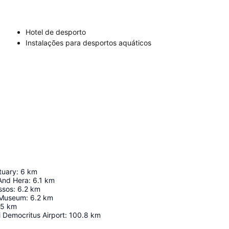
Hotel de desporto
Instalações para desportos aquáticos
tuary
:
6
km
And Hera
:
6.1
km
ssos
:
6.2
km
 Museum
:
6.2
km
.5
km
 Democritus Airport
:
100.8
km