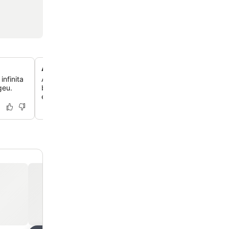
Armonia Spa e centro de bem-estar
nfinita
Aproveite tratamentos rejuvenescedores, incluindo mas
geu.
banhos turcos e aromaterapia, realizados por profission
experientes em um ambiente tranquilo.