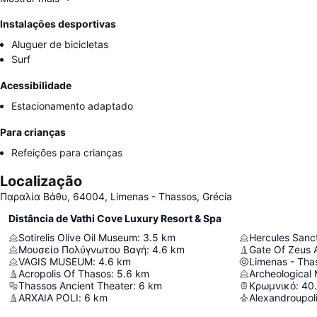
Instalações desportivas
Aluguer de bicicletas
Surf
Acessibilidade
Estacionamento adaptado
Para crianças
Refeições para crianças
Localização
Παραλία Βάθυ, 64004, Limenas - Thassos, Grécia
Distância de Vathi Cove Luxury Resort & Spa
Sotirelis Olive Oil Museum
:
3.5
km
Hercules Sanc
Μουσείο Πολύγνωτου Βαγή
:
4.6
km
Gate Of Zeus 
VAGIS MUSEUM
:
4.6
km
Limenas - Tha
Acropolis Of Thasos
:
5.6
km
Archeological
Thassos Ancient Theater
:
6
km
Κρωμνικό
:
40
ARXAIA POLI
:
6
km
Alexandroupoli