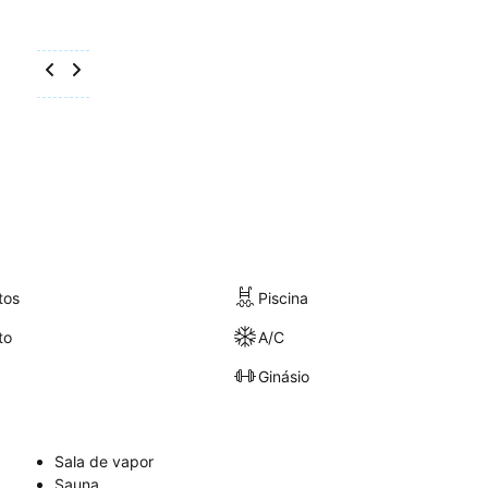
tos
Piscina
to
A/C
Ginásio
Sala de vapor
Sauna