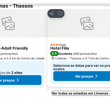
nas - Thassos
os favoritos
Adicionar aos favoritos
Partilhar
Hotel
3 Estrelas
Adult Friendly
Hotel Filia
8,9
 pontuações
)
Excelente
(
269 pontuações
)
s, a 0.3 km de Centro da cidade
Limenas - Thassos, a 0.7 km de Centro
Selecione as datas para ver os pr
exatos.
eços de
2 sites
Ver preços
er preços
Ver todas as estadias em Limenas