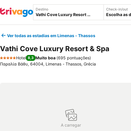
Destino
Check-in/out
Escolha as 
Ver todas as estadias em Limenas - Thassos
Vathi Cove Luxury Resort & Spa
Hotel
Muito boa
(
695 pontuações
)
8,3
5 Estrelas
Παραλία Βάθυ, 64004, Limenas - Thassos, Grécia
A carregar