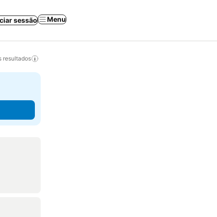
Menu
iciar sessão
 resultados