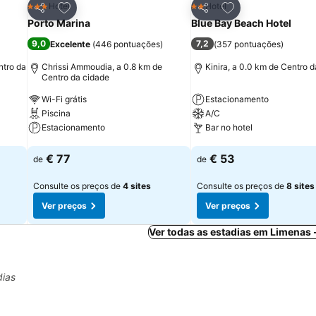
itos
Adicionar aos favoritos
Adicionar aos fav
Hotel
Hotel
3 Estrelas
2 Estrelas
Partilhar
Partilhar
Porto Marina
Blue Bay Beach Hotel
9,0
7,2
Excelente
(
446 pontuações
)
(
357 pontuações
)
ntro da
Chrissi Ammoudia, a 0.8 km de
Kinira, a 0.0 km de Centro 
Centro da cidade
Wi-Fi grátis
Estacionamento
Piscina
A/C
Estacionamento
Bar no hotel
Ver preços
Ver preços
€ 77
€ 53
de
de
Consulte os preços de
4 sites
Consulte os preços de
8 sites
Ver preços
Ver preços
Ver todas as estadias em Limenas
dias