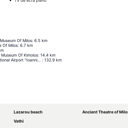
TV de ecrã plano
c Museum Of Milos
:
6.5
km
e Of Milos
:
6.7
km
km
l Museum Of Kimolos
:
14.4
km
Chania International Airport "Ioannis Daskalogiannis"
:
132.9
km
Ampliar mapa
Lazarou beach
Ancient Theatre of Mil
Vathi