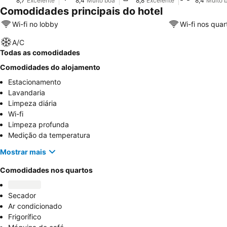
8,7
Excelente
8,4
Muito boa
8,8
Excelente
8,4
Muito 
Comodidades principais do hotel
Wi-fi no lobby
Wi-fi nos quar
A/C
Todas as comodidades
Comodidades do alojamento
Estacionamento
Lavandaria
Limpeza diária
Wi-fi
Limpeza profunda
Medição da temperatura
Mostrar mais
Comodidades nos quartos
Secador
Ar condicionado
Frigorífico