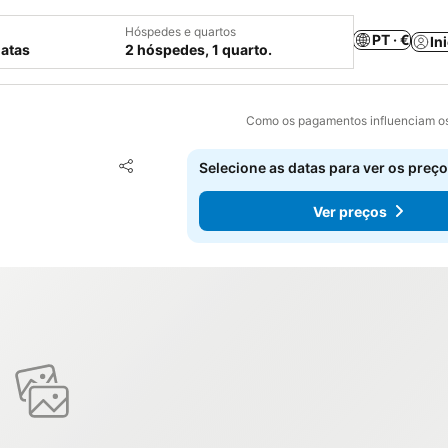
Hóspedes e quartos
PT · €
In
datas
2 hóspedes, 1 quarto.
Como os pagamentos influenciam os
Adicionar aos favoritos
Selecione as datas para ver os preço
Partilhar
Ver preços