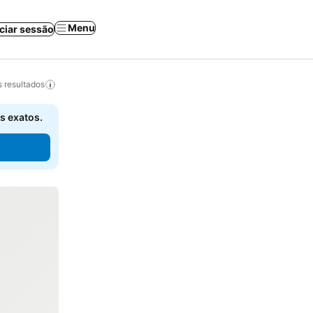
Menu
iciar sessão
 resultados
s exatos.