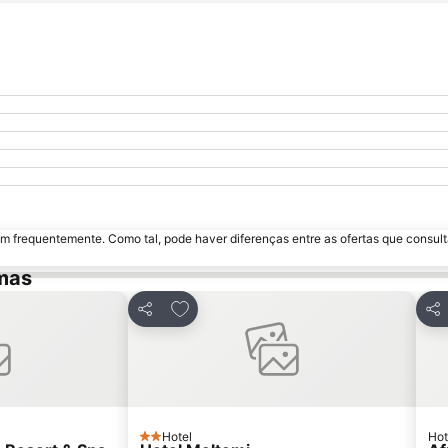
m frequentemente. Como tal, pode haver diferenças entre as ofertas que consult
mas
avoritos
Adicionar aos favoritos
Partilhar
Par
Hotel
Hot
2 Estrelas