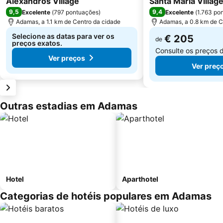
Alexandros Village
Santa Maria Villag
9,5
9,4
Excelente
(
797 pontuações
)
Excelente
(
1.763 po
Adamas, a 1.1 km de Centro da cidade
Adamas, a 0.8 km de C
Selecione as datas para ver os
€ 205
de
preços exatos.
Consulte os preços 
Ver preços
Ver preç
Outras estadias em Adamas
Hotel
Aparthotel
Categorias de hotéis populares em Adamas