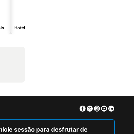
is
Hotéis com spa
Hotéis na praia
Facebook
Twitter
Instagram
Youtube
Linkedin
nicie sessão para desfrutar de