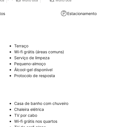
boa
8,0
Muito boa
8,2
Muito boa
tos
Estacionamento
Terraço
Wi-fi grátis (áreas comuns)
Serviço de limpeza
Pequeno-almoço
Álcool-gel disponível
Protocolo de resposta
Casa de banho com chuveiro
Chaleira elétrica
TV por cabo
Wi-fi grátis nos quartos