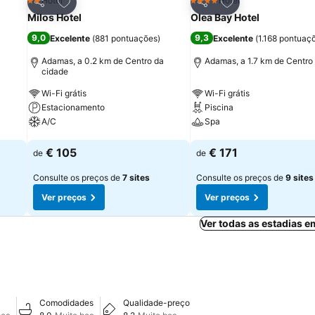
itos
Adicionar aos favoritos
Adicionar aos fav
Hotel
Hotel
2 Estrelas
4 Estrelas
Partilhar
Partilhar
Milos Hotel
Olea Bay Hotel
9,0
9,3
Excelente
(
881 pontuações
)
Excelente
(
1.168 pontuaç
Adamas, a 0.2 km de Centro da
Adamas, a 1.7 km de Centro
cidade
Wi-Fi grátis
Wi-Fi grátis
Estacionamento
Piscina
A/C
Spa
Ver preços
Ver preços
€ 105
€ 171
de
de
Consulte os preços de
7 sites
Consulte os preços de
9 sites
Ver preços
Ver preços
Ver todas as estadias 
Comodidades
Qualidade-preço