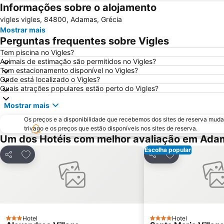
Informações sobre o alojamento
vigles vigles, 84800, Adamas, Grécia
Mostrar mais
Perguntas frequentes sobre Vigles
Tem piscina no Vigles?
Animais de estimação são permitidos no Vigles?
Tem estacionamento disponível no Vigles?
Onde está localizado o Vigles?
Quais atrações populares estão perto do Vigles?
Mostrar mais
Os preços e a disponibilidade que recebemos dos sites de reserva muda
trivago e os preços que estão disponíveis nos sites de reserva.
Um dos Hotéis com melhor avaliação em Ada
Escolha popular
Adicionar aos favoritos
Adicionar aos f
Partilhar
Partilhar
Hotel
Hotel
3 Estrelas
4 Estrelas