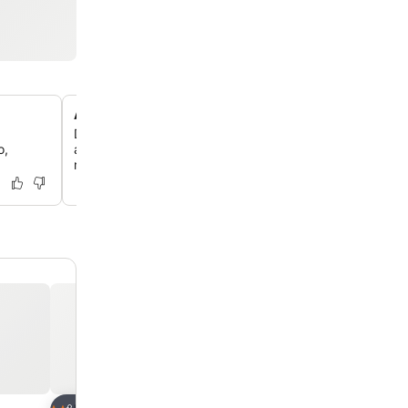
Acomodações para a família
Descubra quartos familiares confortáveis com banheiros 
o,
ar-condicionado e vista para o mar, perfeitos para uma 
relaxante com seus entes queridos.