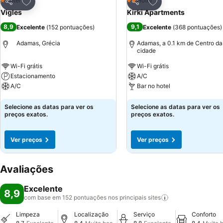
Adicionar aos favoritos
Adicionar aos favor
Hotel
Hotel
1 Estrelas
2 Estrelas
Partilhar
Partilhar
Vigles
Kirki Apartments
8,9
9,1
Excelente
(
152 pontuações
)
Excelente
(
368 pontuações
)
Adamas, Grécia
Adamas, a 0.1 km de Centro da
cidade
Wi-Fi grátis
Wi-Fi grátis
Estacionamento
A/C
A/C
Bar no hotel
Ver preços
Ver preços
Selecione as datas para ver os
Selecione as datas para ver os
preços exatos.
preços exatos.
Ver preços
Ver preços
Avaliações
Excelente
8,9
com base em 152 pontuações nos principais
sites
Limpeza
Localização
Serviço
Conforto