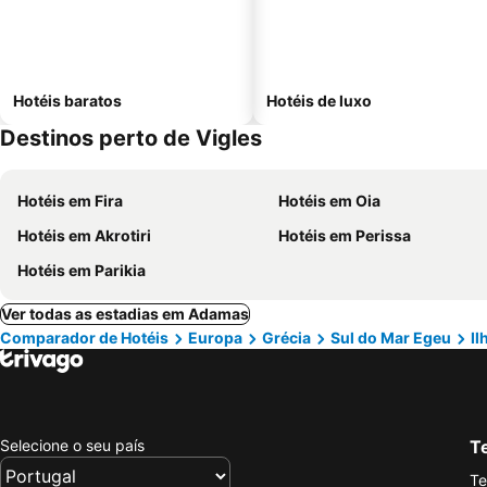
Hotéis baratos
Hotéis de luxo
Destinos perto de Vigles
Hotéis em Fira
Hotéis em Oia
Hotéis em Akrotiri
Hotéis em Perissa
Hotéis em Parikia
Ver todas as estadias em Adamas
Comparador de Hotéis
Europa
Grécia
Sul do Mar Egeu
Il
Selecione o seu país
Te
Te