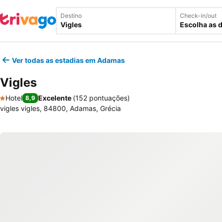
Destino
Check-in/out
Escolha as 
Ver todas as estadias em Adamas
Vigles
Hotel
Excelente
(
152 pontuações
)
8,9
1 Estrelas
vigles vigles, 84800, Adamas, Grécia