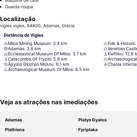
Máquina de café
Guarda-roupa
Localização
vigles vigles, 84800, Adamas, Grécia
Distância de Vigles
Milos Mining Museum
:
3.4
km
Folk & Histori
Adamas
:
3.6
km
Venetian Castl
Ecclesiastical Museum Of Milos
:
3.7
km
Kleftiko
:
12.8
Catacombs Of Trypiti
:
5.9
km
Archaeologica
Αρχαίο Θέατρο Μήλου
:
6.1
km
Archaeological Museum Of Milos
:
6.5
km
Veja as atrações nas imediações
Adamas
Platys Gyalos
Plathiena
Fyriplaka