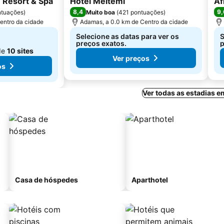
e Resort & Spa
Hotel Meltemi
Af
8,4
9,
ntuações
)
Muito boa
(
421 pontuações
)
entro da cidade
Adamas, a 0.0 km de Centro da cidade
Selecione as datas para ver os
S
preços exatos.
p
de
10 sites
Ver preços
os
Ver todas as estadias 
Casa de hóspedes
Aparthotel