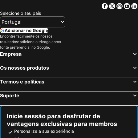
Facebook
Twitter
Insta
Yo
Selecione o seu país
Adicionar no Google
Encontre facilmente os nossos
resultados: adicione o trivago como
fonte preferencial no Google.
Empresa
Os nossos produtos
Termos e políticas
Suporte
Inicie sessão para desfrutar de
vantagens exclusivas para membros
Personalize a sua experiência