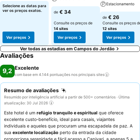
Estacionamento
Selecione as datas para
ver os preços exatos.
€ 34
de
€ 26
de
Consulte os preços de
Consulte os preços d
14 sites
12 sites
Ver preços
Ver preços
Ver preços
Ver todas as estadias em Campos do Jordão
Avaliações
Excelente
9,2
com base em 4.144 pontuações nos principais
sites
Resumo de avaliações
Resumido por inteligência artificial a partir de 500+ comentários · Última
atualização: 30 Jul 2026
Este hotel é um
refúgio tranquilo e espiritual
que oferece
excelente custo-benefício, ideal para casais, viajantes
individuais e aqueles que procuram uma escapadela de paz. A
sua
excelente localização
perto da entrada da cidade
proporciona serenidade e fácil acesso a Capivari, a apenas 5 a