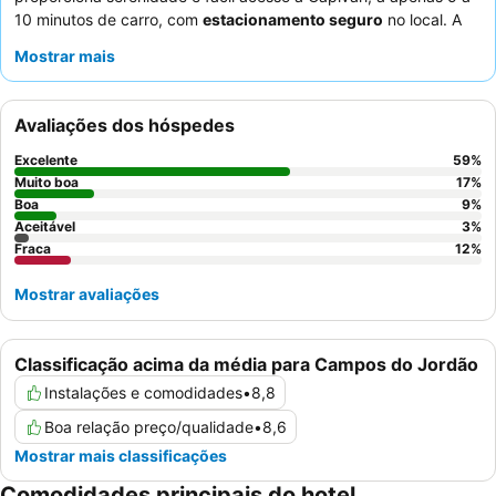
10 minutos de carro, com
estacionamento seguro
no local. A
propriedade possui uma
magnífica área externa
com amplos
Mostrar mais
espaços verdes, um grande lago com pista de caminhada e
uma gruta encantadora. Os hóspedes elogiam
consistentemente a
qualidade e variedade do pequeno-
Avaliações dos hóspedes
almoço
, destacando as frutas frescas, a diversidade de bolos e
os pastéis. Para uma estadia mais tranquila, considere solicitar
Excelente
59
%
um quarto com vista para o jardim.
Muito boa
17
%
Boa
9
%
Aceitável
3
%
Fraca
12
%
Mostrar avaliações
Classificação acima da média para Campos do Jordão
Instalações e comodidades
•
8,8
Boa relação preço/qualidade
•
8,6
Mostrar mais classificações
Comodidades principais do hotel