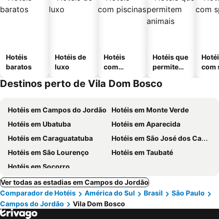
Hotéis
Hotéis de
Hotéis
Hotéis que
Hoté
baratos
luxo
com
permitem
com 
piscinas
animais
Destinos perto de Vila Dom Bosco
Hotéis em Campos do Jordão
Hotéis em Monte Verde
Hotéis em Ubatuba
Hotéis em Aparecida
Hotéis em Caraguatatuba
Hotéis em São José dos Campos
Hotéis em São Lourenço
Hotéis em Taubaté
Hotéis em Socorro
Ver todas as estadias em Campos do Jordão
Comparador de Hotéis
América do Sul
Brasil
São Paulo
Campos do Jordão
Vila Dom Bosco