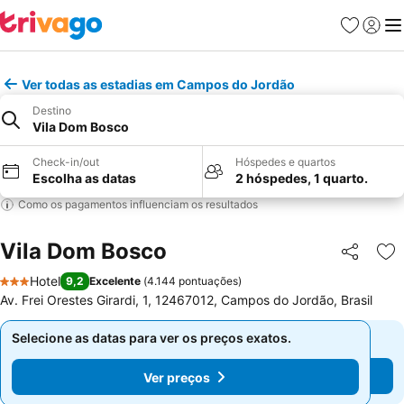
Favoritos
Iniciar
Me
Ver todas as estadias em Campos do Jordão
Destino
Vila Dom Bosco
Check-in/out
Hóspedes e quartos
Escolha as datas
2 hóspedes, 1 quarto.
Como os pagamentos influenciam os resultados
Vila Dom Bosco
Partilhar
Ad
Hotel
9,2
Excelente
(
4.144 pontuações
)
3 Estrelas
Av. Frei Orestes Girardi, 1, 12467012, Campos do Jordão, Brasil
Selecione as datas para ver os preços exatos.
Selecione as datas para ver os preços exatos.
Ver preços
Ver preços