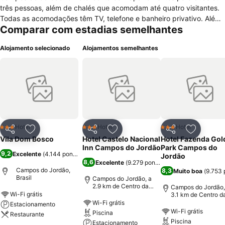
três pessoas, além de chalés que acomodam até quatro visitantes.
Todas as acomodações têm TV, telefone e banheiro privativo. Além
Comparar com estadias semelhantes
de oferecer Wi-Fi e estacionamento grátis, o estabelecimento ainda
conta com recepção 24 horas e espaços para eventos diversos.
Alojamento selecionado
Alojamentos semelhantes
Para aproveitar a estadia, os hóspedes podem visitar a capela do
local, fazer trilhas pela mata, explorar grutas ou até contemplar
belas paisagens à beira do lago. Com a opção de diárias com
pensão completa, o hotel conta com um restaurante que oferece
comida caseira em todas as refeições. Localizado a
aproximadamente seis quilômetros do centro da cidade, o Vila Dom
Bosco fica a menos de dez minutos de carro de algumas das
principais atrações locais, como o Palácio Boa Vista e o Auditório
Hotel
Hotel
Hotel
3 Estrelas
3 Estrelas
3 Estrelas
Partilhar
Adicionar aos favoritos
Partilhar
Adicionar aos favoritos
Partilhar
Adicionar
Cláudio Santoro.
Vila Dom Bosco
Hotel Castelo Nacional
Hotel Fazenda Gol
Inn Campos do Jordão
Park Campos do
9,2
Excelente
(
4.144 pontuações
)
Jordão
8,6
Excelente
(
9.279 pontuações
)
Campos do Jordão,
8,3
Muito boa
(
9.753 
Brasil
Campos do Jordão, a
2.9 km de Centro da
Campos do Jordão,
cidade
Wi-Fi grátis
3.1 km de Centro d
cidade
Wi-Fi grátis
Estacionamento
Wi-Fi grátis
Piscina
Restaurante
Piscina
Estacionamento