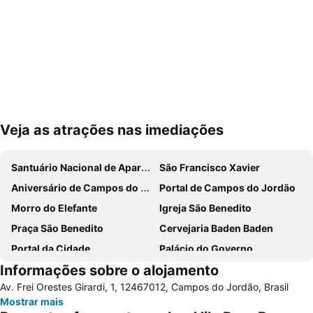
Veja as atrações nas imediações
Ampliar mapa
Santuário Nacional de Aparecida
São Francisco Xavier
Aniversário de Campos do Jordão
Portal de Campos do Jordão
Morro do Elefante
Igreja São Benedito
Praça São Benedito
Cervejaria Baden Baden
Portal da Cidade
Palácio do Governo
Informações sobre o alojamento
Festa do Pinhão
Parque da Floresta Encantada
Av. Frei Orestes Girardi, 1, 12467012, Campos do Jordão, Brasil
Teleférico
Parque Estadual - Horto Florestal
Mostrar mais
Boulevard Geneve
Festival de Fondue