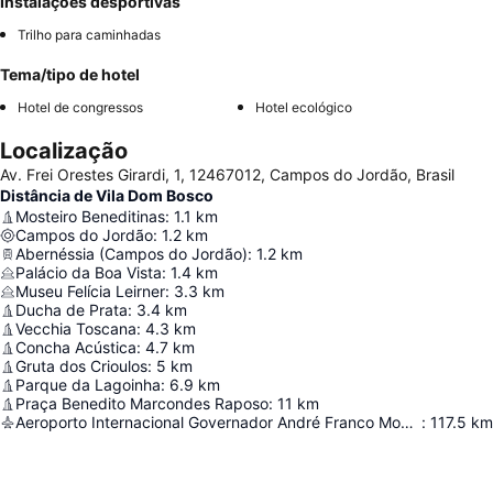
Instalações desportivas
Trilho para caminhadas
Tema/tipo de hotel
Hotel de congressos
Hotel ecológico
Localização
Av. Frei Orestes Girardi, 1, 12467012, Campos do Jordão, Brasil
Distância de Vila Dom Bosco
Mosteiro Beneditinas
:
1.1
km
Campos do Jordão
:
1.2
km
Abernéssia (Campos do Jordão)
:
1.2
km
Palácio da Boa Vista
:
1.4
km
Museu Felícia Leirner
:
3.3
km
Ducha de Prata
:
3.4
km
Vecchia Toscana
:
4.3
km
Concha Acústica
:
4.7
km
Gruta dos Crioulos
:
5
km
Parque da Lagoinha
:
6.9
km
Praça Benedito Marcondes Raposo
:
11
km
Aeroporto Internacional Governador André Franco Montoro
:
117.5
km