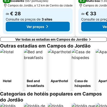
9,3
8,3
Excelente
(
567 pontuações
)
Muito boa
(
1.3
Campos do Jordão, a 1.2 km de Centro da cidade
Campos do Jordão
€ 28
€ 33
de
de
Consulte os preços de
3 sites
Consulte os pre
Ver preços
Ve
Ver todas as estadias em Campos do Jordão
Outras estadias em Campos do Jordão
Hotel
Bed and
Aparthotel
Casa de
Apar
breakfasts
hóspedes
Categorias de hotéis populares em Campos
do Jordão