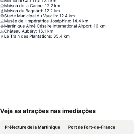
Mémorial Cap 110
:
12.1
km
Maison de la Canne
:
12.2
km
Maison du Bagnard
:
12.2
km
Stade Municipal du Vauclin
:
12.4
km
Musée de l'Impératrice Joséphine
:
14.4
km
Martinique Aimé Césaire International Airport
:
16
km
Château Aubéry
:
16.1
km
Le Train des Plantations
:
35.4
km
Veja as atrações nas imediações
Ampliar mapa
Préfecture de la Martinique
Port de Fort-de-France