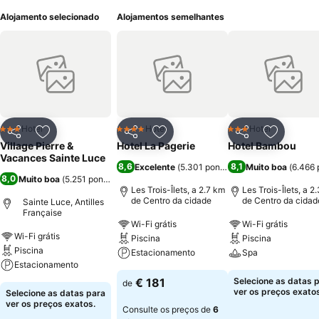
Alojamento selecionado
Alojamentos semelhantes
Hotel
Hotel
Hotel
3 Estrelas
4 Estrelas
3 Estrelas
Partilhar
Adicionar aos favoritos
Partilhar
Adicionar aos favoritos
Partilhar
Adicionar
Village Pierre &
Hotel La Pagerie
Hotel Bambou
Vacances Sainte Luce
8,6
8,1
Excelente
(
5.301 pontuações
Muito boa
)
(
6.466 
8,0
Muito boa
(
5.251 pontuações
)
Les Trois-Îlets, a 2.7 km
Les Trois-Îlets, a 2
de Centro da cidade
de Centro da cidad
Sainte Luce, Antilles
Française
Wi-Fi grátis
Wi-Fi grátis
Wi-Fi grátis
Piscina
Piscina
Piscina
Estacionamento
Spa
Estacionamento
€ 181
Selecione as datas 
de
ver os preços exatos
Selecione as datas para
ver os preços exatos.
Consulte os preços de
6