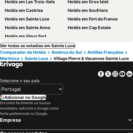
Hotéis em Les Trois-Îlets
Hotéis em Gros Islet
Hotéis em Castries
Hotéis em Soufriere
Hotéis em Sainte Luce
Hotéis em Fort de France
Hotéis em Sainte Anne
Hotéis em Cap Estate
Hotéis em Vieux Fort
Ver todas as estadias em Sainte Luce
Comparador de Hotéis
América do Sul
Antilles Française
Martinica
Sainte Luce
Village Pierre & Vacances Sainte Luce
Facebook
Twitter
Insta
Yo
Selecione o seu país
Adicionar no Google
Encontre facilmente os nossos
resultados: adicione o trivago como
fonte preferencial no Google.
Empresa