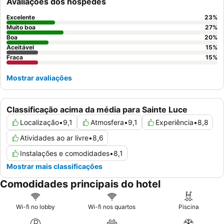
Avaliações dos hóspedes
Excelente
23
%
Muito boa
27
%
Boa
20
%
Aceitável
15
%
Fraca
15
%
Mostrar avaliações
Classificação acima da média para Sainte Luce
Localização
•
9,1
Atmosfera
•
9,1
Experiência
•
8,8
Atividades ao ar livre
•
8,6
Instalações e comodidades
•
8,1
Mostrar mais classificações
Comodidades principais do hotel
Wi-fi no lobby
Wi-fi nos quartos
Piscina