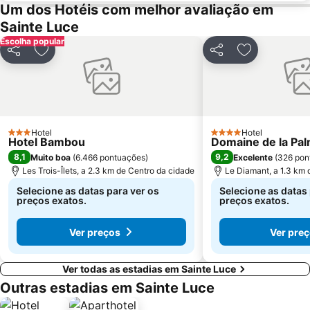
Um dos Hotéis com melhor avaliação em
Sainte Luce
Escolha popular
Partilhar
Adicionar aos favoritos
Partilhar
Adicionar ao
Hotel
Hotel
3 Estrelas
4 Estrelas
Hotel Bambou
Domaine de la Pal
8,1
9,2
Muito boa
(
6.466 pontuações
)
Excelente
(
326 pon
Les Trois-Îlets, a 2.3 km de Centro da cidade
Le Diamant, a 1.3 km 
Selecione as datas para ver os
Selecione as datas 
preços exatos.
preços exatos.
Ver preços
Ver pre
Ver todas as estadias em Sainte Luce
Outras estadias em Sainte Luce