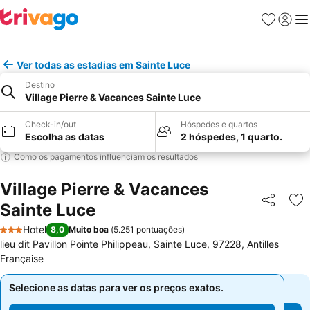
Favoritos
Iniciar
Me
Ver todas as estadias em Sainte Luce
Destino
Village Pierre & Vacances Sainte Luce
Check-in/out
Hóspedes e quartos
Escolha as datas
2 hóspedes, 1 quarto.
Como os pagamentos influenciam os resultados
Village Pierre & Vacances
Sainte Luce
Partilhar
Ad
Hotel
8,0
Muito boa
(
5.251 pontuações
)
3 Estrelas
lieu dit Pavillon Pointe Philippeau, Sainte Luce, 97228, Antilles
Française
Selecione as datas para ver os preços exatos.
Selecione as datas para ver os preços exatos.