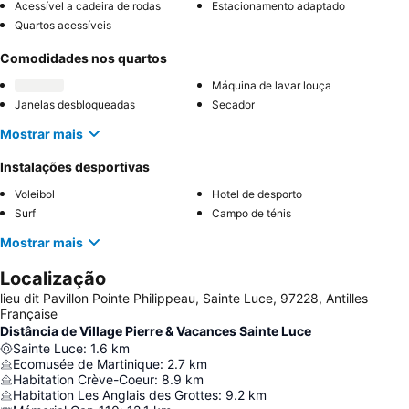
Acessível a cadeira de rodas
Estacionamento adaptado
Quartos acessíveis
Comodidades nos quartos
Máquina de lavar louça
Janelas desbloqueadas
Secador
Mostrar mais
Instalações desportivas
Voleibol
Hotel de desporto
Surf
Campo de ténis
Mostrar mais
Localização
lieu dit Pavillon Pointe Philippeau, Sainte Luce, 97228, Antilles
Française
Distância de Village Pierre & Vacances Sainte Luce
Sainte Luce
:
1.6
km
Ecomusée de Martinique
:
2.7
km
Habitation Crève-Coeur
:
8.9
km
Habitation Les Anglais des Grottes
:
9.2
km