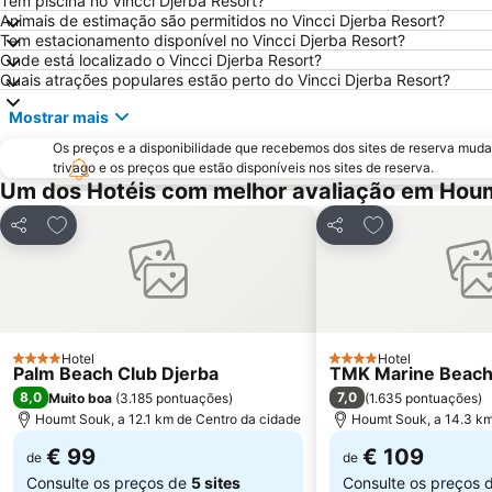
Tem piscina no Vincci Djerba Resort?
Animais de estimação são permitidos no Vincci Djerba Resort?
Tem estacionamento disponível no Vincci Djerba Resort?
Onde está localizado o Vincci Djerba Resort?
Quais atrações populares estão perto do Vincci Djerba Resort?
Mostrar mais
Os preços e a disponibilidade que recebemos dos sites de reserva muda
trivago e os preços que estão disponíveis nos sites de reserva.
Um dos Hotéis com melhor avaliação em Hou
Adicionar aos favoritos
Adicionar aos f
Partilhar
Partilhar
Hotel
Hotel
4 Estrelas
4 Estrelas
Palm Beach Club Djerba
TMK Marine Beach
8,0
7,0
Muito boa
(
3.185 pontuações
)
(
1.635 pontuações
)
Houmt Souk, a 12.1 km de Centro da cidade
Houmt Souk, a 14.3 km
€ 99
€ 109
de
de
Consulte os preços de
5 sites
Consulte os preços 