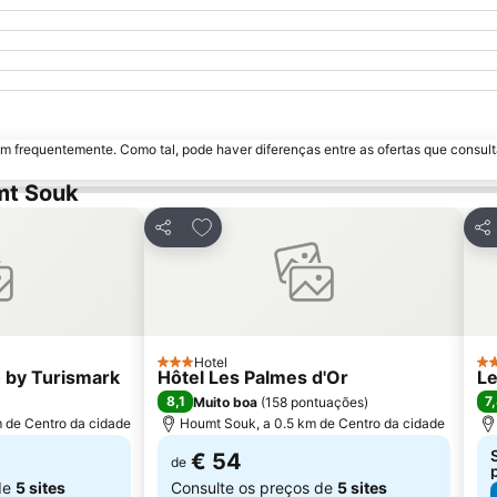
m frequentemente. Como tal, pode haver diferenças entre as ofertas que consult
mt Souk
avoritos
Adicionar aos favoritos
Partilhar
Par
Hotel
3 Estrelas
3 
 by Turismark
Hôtel Les Palmes d'Or
Le
8,1
7
Muito boa
(
158 pontuações
)
 de Centro da cidade
Houmt Souk, a 0.5 km de Centro da cidade
€ 54
de
de
5 sites
Consulte os preços de
5 sites