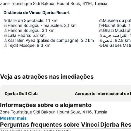
Zone Touristique Sidi Bakour, Houmt Souk, 4116, Tunísia
Distância de Vincci Djerba Resort
Salle de Spectacle
:
1.1
km
Henchir Bourgou - mausolée
:
3.1
km
Houmt Souk
:
1
Henchir Bourgou
:
3.1
km
Ghazi Mustaph
Lalla Hadria
:
5.2
km
القراصنة جربة
:
Ksar Ben Ayed (palais de campagne)
:
5.2
km
قابس
:
82.8
km
Tejdit Mosque
:
9.3
km
De Gabes Matm
Veja as atrações nas imediações
Djerba Golf Club
Aeroporto Internacional de Djerba-Za
Informações sobre o alojamento
Zone Touristique Sidi Bakour, Houmt Souk, 4116, Tunísia
Mostrar mais
Perguntas frequentes sobre Vincci Djerba Res