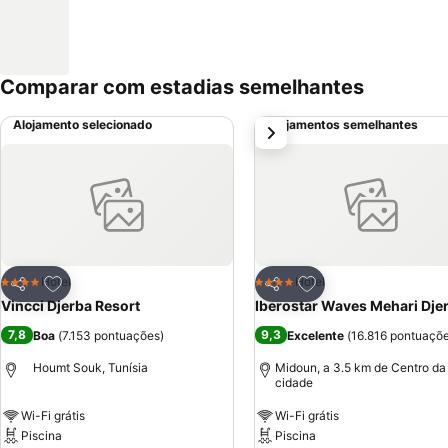
Comparar com estadias semelhantes
Alojamento selecionado
Alojamentos semelhantes
próximo
Adicionar aos favoritos
Adicionar aos favor
Hotel
Hotel
4 Estrelas
4 Estrelas
Partilhar
Partilhar
Vincci Djerba Resort
Iberostar Waves Mehari Dje
7,8
9,3
Boa
(
7.153 pontuações
)
Excelente
(
16.816 pontuaçõ
Houmt Souk, Tunísia
Midoun, a 3.5 km de Centro da
cidade
Wi-Fi grátis
Wi-Fi grátis
Piscina
Piscina