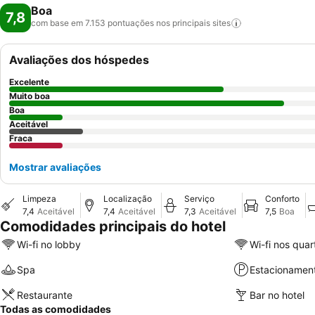
Boa
7,8
com base em 7.153 pontuações nos principais
sites
Avaliações dos hóspedes
Excelente
Muito boa
Boa
Aceitável
Fraca
Mostrar avaliações
Limpeza
Localização
Serviço
Conforto
7,4
Aceitável
7,4
Aceitável
7,3
Aceitável
7,5
Boa
Comodidades principais do hotel
Wi-fi no lobby
Wi-fi nos quar
Spa
Estacionamen
Restaurante
Bar no hotel
Todas as comodidades