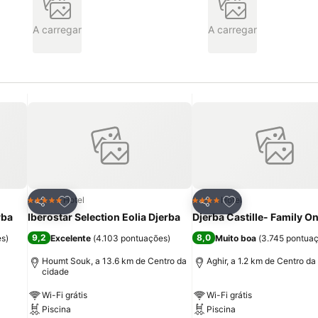
A carregar
A carregar
itos
Adicionar aos favoritos
Adicionar aos fav
Hotel
Hotel
5 Estrelas
4 Estrelas
Partilhar
Partilhar
rba
Iberostar Selection Eolia Djerba
Djerba Castille- Family On
9,2
8,0
es
)
Excelente
(
4.103 pontuações
)
Muito boa
(
3.745 pontua
Houmt Souk, a 13.6 km de Centro da
Aghir, a 1.2 km de Centro da
cidade
Wi-Fi grátis
Wi-Fi grátis
Piscina
Piscina