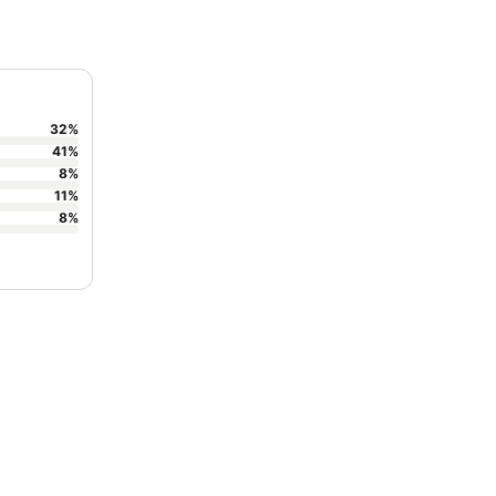
32
%
41
%
8
%
11
%
8
%