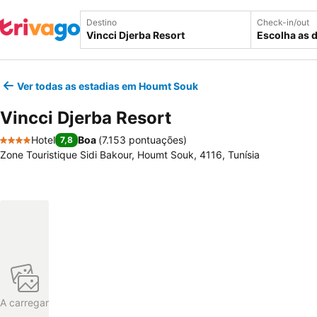
Destino
Check-in/out
Escolha as 
Ver todas as estadias em Houmt Souk
Vincci Djerba Resort
Hotel
Boa
(
7.153 pontuações
)
7,8
4 Estrelas
Zone Touristique Sidi Bakour, Houmt Souk, 4116, Tunísia
A carregar