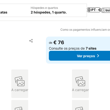
Hóspedes e quartos
PT · €
In
datas
2 hóspedes, 1 quarto.
Como os pagamentos influenciam os
Adicionar aos favoritos
€ 76
de
Partilhar
Consulte os preços de
7 sites
Ver preços
A carregar
A carregar