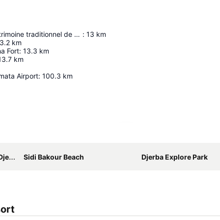
Museée du patrimoine traditionnel de Djerba
:
13
km
3.2
km
a Fort
:
13.3
km
13.7
km
ata Airport
:
100.3
km
Ampliar mapa
rzis
Sidi Bakour Beach
Djerba Explore Park
ort