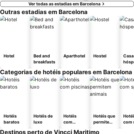
Ver todas as estadias em Barcelona
Outras estadias em Barcelona
Hotel
Bed and
Aparthotel
Hostel
Casa
breakfasts
hósp
Categorias de hotéis populares em Barcelona
Hotéis
Hotéis de
Hotéis
Hotéis que
Hoté
baratos
luxo
com
permitem
com 
piscinas
animais
Destinos perto de Vincci Maritimo