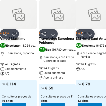
Hotel
Hotel
Hotel
4 Estrelas
1 Estrelas
3 Estrelas
Partilhar
Adicionar aos favoritos
Partilhar
Adicionar aos favoritos
Partilhar
Adicionar
Vincci Maritimo
Travelodge Barcelona
SM Hotel Sant Ant
Poblenou
8,6
8,6
Excelente
(
11.024 pontuações
)
Excelente
(
6.675 
7,8
Boa
(
16.780 pontuações
)
Barcelona, Espanha
a 0.5 km de Sagra
Família
Barcelona, a 3.0 km de
Centro da cidade
Wi-Fi grátis
Wi-Fi grátis
Wi-Fi grátis
Estacionamento
A/C
Estacionamento
A/C
Aceita animais
Ver preços
Ver preços
€ 114
€ 79
de
de
Ver preços
€ 59
de
Consulte os preços de
Consulte os preços de
11
Consulte os preços d
16 sites
sites
13 sites