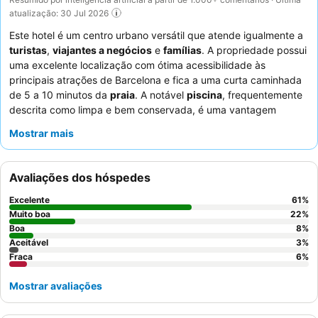
atualização: 30 Jul 2026
Este hotel é um centro urbano versátil que atende igualmente a
turistas
,
viajantes a negócios
e
famílias
. A propriedade possui
uma excelente localização com ótima acessibilidade às
principais atrações de Barcelona e fica a uma curta caminhada
de 5 a 10 minutos da
praia
. A notável
piscina
, frequentemente
descrita como limpa e bem conservada, é uma vantagem
significativa para famílias, com horário estendido até as 22h. Os
Mostrar mais
hóspedes elogiam consistentemente a equipa do hotel pela sua
hospitalidade excecional e o
buffet de pequeno-almoço
pela
sua seleção ampla e variada, incluindo café de filtro fresco e
Avaliações dos hóspedes
opções veganas. Para uma estadia mais tranquila, os hóspedes
devem considerar solicitar um quarto virado para o jardim.
Excelente
61
%
Muito boa
22
%
Boa
8
%
Aceitável
3
%
Fraca
6
%
Mostrar avaliações