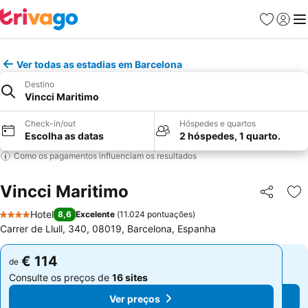
Favoritos
Iniciar
Me
Ver todas as estadias em Barcelona
Destino
Vincci Maritimo
Check-in/out
Hóspedes e quartos
Escolha as datas
2 hóspedes, 1 quarto.
Como os pagamentos influenciam os resultados
Vincci Maritimo
Partilhar
Ad
Hotel
8,6
Excelente
(
11.024 pontuações
)
4 Estrelas
Carrer de Llull, 340, 08019, Barcelona, Espanha
€ 114
€ 114
de
de
Consulte os preços de
16 sites
Consulte os preços de
16 sites
Ver preços
Ver preços