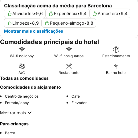
Classificação acima da média para Barcelona
Atividades
•
9,6
Experiência
•
9,4
Atmosfera
•
9,4
Limpeza
•
8,9
Pequeno-almoço
•
8,8
Mostrar mais classificações
Comodidades principais do hotel
Wi-fi no lobby
Wi-fi nos quartos
Estacionamento
A/C
Restaurante
Bar no hotel
Todas as comodidades
Comodidades do alojamento
Centro de negócios
Café
Entrada/lobby
Elevador
Mostrar mais
Para crianças
Berço