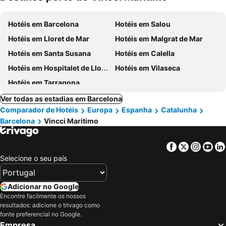
Hotéis em Barcelona
Hotéis em Salou
Hotéis em Lloret de Mar
Hotéis em Malgrat de Mar
Hotéis em Santa Susana
Hotéis em Calella
Hotéis em Hospitalet de Llobregat
Hotéis em Vilaseca
Hotéis em Tarragona
Ver todas as estadias em Barcelona
Comparador de Hotéis
Europa
Espanha
Catalunha
Barcelona
Vincci Maritimo
Facebook
Twitter
Insta
Yo
Selecione o seu país
Adicionar no Google
Encontre facilmente os nossos
resultados: adicione o trivago como
fonte preferencial no Google.
Empresa