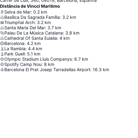
Carrer de Llull, 340, 08019, Barcelona, Espanha
Distância de Vincci Maritimo
Selva de Mar
:
0.2
km
Basílica Da Sagrada Família
:
3.2
km
Triumphal Arch
:
3.2
km
Santa Maria Del Mar
:
3.7
km
Palau De La Música Catalana
:
3.8
km
Cathedral Of Santa Eulalia
:
4
km
Barcelona
:
4.2
km
La Rambla
:
4.4
km
Park Guell
:
5.1
km
Olympic Stadium Lluís Companys
:
6.7
km
Spotify Camp Nou
:
8
km
Barcelona El Prat Josep Tarradellas Airport
:
16.3
km