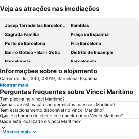
Veja as atrações nas imediações
Ampliar mapa
Josep Tarradellas Barcelona–El Prat Airport
Ramblas
Sagrada Família
Praça de Espanha
Porto de Barcelona
Fira Barcelona
Bairro Gótico - Barri Gòtic
Distrito de Eixample
Barceloneta
Barceloneta
Informações sobre o alojamento
Estádio Olímpico de Montjuïc
Camp Nou
Carrer de Llull, 340, 08019, Barcelona, Espanha
Estació de Sants
Palácio Sant Jordi
Mostrar mais
Praça Catalunha
Sagrada Família Metro Station
Perguntas frequentes sobre Vincci Maritimo
La Dreta de l'Eixample
Barcelona Sants Metro Station
Tem piscina no Vincci Maritimo?
Animais de estimação são permitidos no Vincci Maritimo?
Metrô de Barcelona
Plaza Catalunya
Tem estacionamento disponível no Vincci Maritimo?
Aeroport T1 Metro Station
Ciutat Vella
Qual é o horário de check-in e check-out no Vincci Maritimo?
Onde está localizado o Vincci Maritimo?
Catedral Basílica de Barcelona
Estació de Plaça Catalunya
Mostrar mais
Gràcia
Passeio de Gràcia