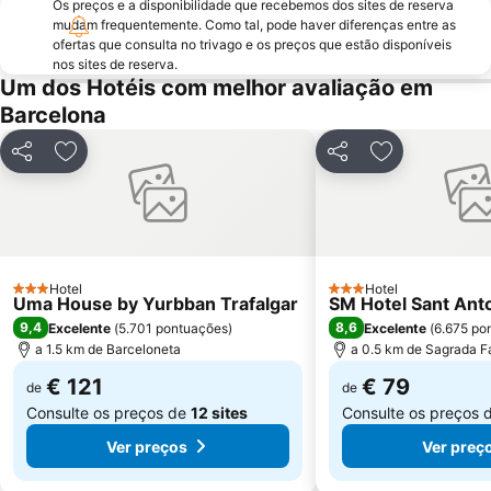
Os preços e a disponibilidade que recebemos dos sites de reserva
Circuit de Catalunya
Parque do centro de Poblenou
mudam frequentemente. Como tal, pode haver diferenças entre as
El Poblenou
El Born
ofertas que consulta no trivago e os preços que estão disponíveis
nos sites de reserva.
La Salut
Sants
Um dos Hotéis com melhor avaliação em
Parque do Forum
Casino de Barcelona
Barcelona
Parque da Ciutadella
Mar Bella
Partilhar
Adicionar aos favoritos
Partilhar
Adicionar aos
Montjuïc
Casa Batlló
Arco do Triunfo
Recinto Ferial Gran Vía
Distrito Sarrià-Sant Gervasi
Raval
Sants-Montjuïc
Sant Martí
Hotel
Hotel
3 Estrelas
Marina Port Vell
Unesco Rock Art Of The Mediterranean Basin On The Iberian Peninsula
3 Estrelas
Uma House by Yurbban Trafalgar
SM Hotel Sant Ant
9,4
8,6
Excelente
(
5.701 pontuações
)
Excelente
(
6.675 po
L'Antiga Esquerra de l'Eixample
Mercado da Boqueria
a 1.5 km de Barceloneta
a 0.5 km de Sagrada F
Universidade de Barcelona
Gran Via de les Corts Catalans
€ 121
€ 79
de
de
Consulte os preços de
12 sites
Consulte os preços 
Ver preços
Ver preç