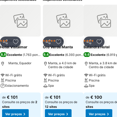
Hotel
Hotel
Hotel
3 Estrelas
5 Estrelas
4 Estrelas
Partilhar
Adicionar aos favoritos
Partilhar
Adicionar aos favoritos
Partilhar
Adicionar
Hotel Vistalmar
Oro Verde Manta
Balandra Hotel
8,8
9,4
9,6
Excelente
(
1.763 pontuações
Excelente
)
(
6.393 pontuações
Excelente
)
(
6.919 
Manta, Equador
Manta, a 4.0 km de
Manta, a 3.8 km de
Centro da cidade
Centro da cidade
Wi-Fi grátis
Wi-Fi grátis
Wi-Fi grátis
Piscina
Piscina
Piscina
Estacionamento
Spa
Spa
Ver preços
Ver preços
Ver preços
€ 101
€ 101
€ 100
de
de
de
Consulte os preços de
2
Consulte os preços de
Consulte os preços 
sites
12 sites
sites
Ver preços
Ver preços
Ver preços