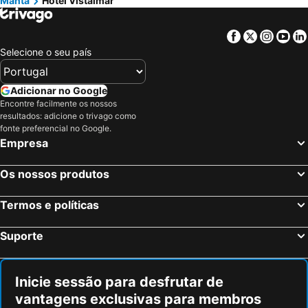
Manta
Hotel Vistalmar
Facebook
Twitter
Insta
Yo
Selecione o seu país
Adicionar no Google
Encontre facilmente os nossos
resultados: adicione o trivago como
fonte preferencial no Google.
Empresa
Os nossos produtos
Termos e políticas
Suporte
Inicie sessão para desfrutar de
vantagens exclusivas para membros