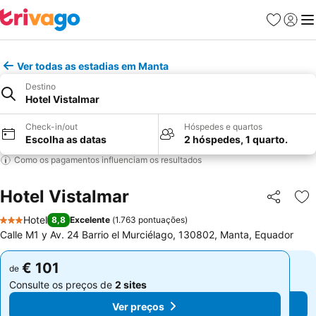
Favoritos
Iniciar
Me
Ver todas as estadias em Manta
Destino
Hotel Vistalmar
Check-in/out
Hóspedes e quartos
Escolha as datas
2 hóspedes, 1 quarto.
Como os pagamentos influenciam os resultados
Hotel Vistalmar
Partilhar
Ad
Hotel
8,8
Excelente
(
1.763 pontuações
)
3 Estrelas
Calle M1 y Av. 24 Barrio el Murciélago, 130802, Manta, Equador
€ 101
€ 101
de
de
Consulte os preços de
2 sites
Consulte os preços de
2 sites
Ver preços
Ver preços