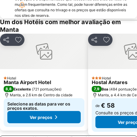
mudam frequentemente. Como tal, pode haver diferenças entre as
ofertas que consulta no trivago e os preços que estão disponíveis
nos sites de reserva.
Um dos Hotéis com melhor avaliação em
Manta
Partilhar
Adicionar aos favoritos
Partilhar
Adicionar aos
Hotel
Hotel
1 Estrelas
3 Estrelas
Manta Airport Hotel
Hostal Antares
8,8
7,9
Excelente
(
721 pontuações
)
Boa
(
484 pontuaçõe
Manta, a 2.6 km de Centro da cidade
Manta, a 4.4 km de Ce
Selecione as datas para ver os
€ 58
de
preços exatos.
Consulte os preços 
Ver preços
Ver preç