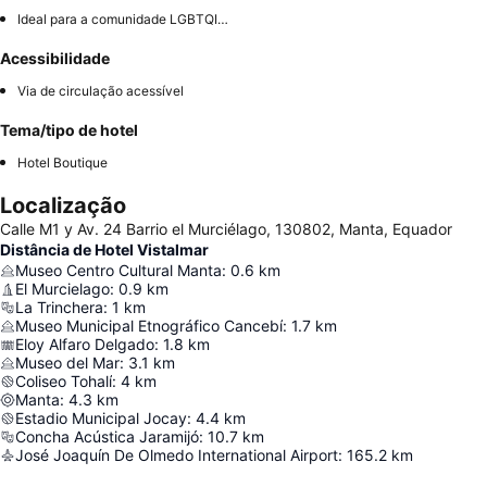
Ideal para a comunidade LGBTQIA+
Acessibilidade
Via de circulação acessível
Tema/tipo de hotel
Hotel Boutique
Localização
Calle M1 y Av. 24 Barrio el Murciélago, 130802, Manta, Equador
Distância de Hotel Vistalmar
Museo Centro Cultural Manta
:
0.6
km
El Murcielago
:
0.9
km
La Trinchera
:
1
km
Museo Municipal Etnográfico Cancebí
:
1.7
km
Eloy Alfaro Delgado
:
1.8
km
Museo del Mar
:
3.1
km
Coliseo Tohalí
:
4
km
Manta
:
4.3
km
Estadio Municipal Jocay
:
4.4
km
Concha Acústica Jaramijó
:
10.7
km
José Joaquín De Olmedo International Airport
:
165.2
km