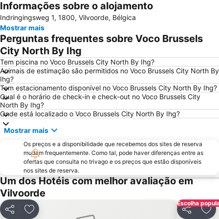
Informações sobre o alojamento
Bruxelles-Nord - Brussel-Noord
Parque do Cinqüentenário
Indringingsweg 1, 1800, Vilvoorde, Bélgica
Européen
Station Leuven
Mostrar mais
Estádio Rei Baldoíno
Atomium
Perguntas frequentes sobre Voco Brussels
Centro Belga das Histórias em Quadrinho
Port of Antwerp
City North By Ihg
Brussels Park
Station Sint Pieters
Tem piscina no Voco Brussels City North By Ihg?
Animais de estimação são permitidos no Voco Brussels City North By
Place Sainte-Catherine
Aula Magna
Ihg?
Tem estacionamento disponível no Voco Brussels City North By Ihg?
Bourse de Bruxelles
Cinemateca Real da Bélgica
Qual é o horário de check-in e check-out no Voco Brussels City
Grote Markt
Jeu de Balle Flea Market
North By Ihg?
Onde está localizado o Voco Brussels City North By Ihg?
Forest National
Provinciaal Domein de Gavers
Mostrar mais
Patria
Hoboken
Os preços e a disponibilidade que recebemos dos sites de reserva
Graslei en Koornlei
City2
mudam frequentemente. Como tal, pode haver diferenças entre as
Libertés
Rue des Bouchers - Beenhouwersstraat
ofertas que consulta no trivago e os preços que estão disponíveis
nos sites de reserva.
Sablon
Flagey
Um dos Hotéis com melhor avaliação em
Provinciaal Recreatiedomein De Schorre
Walibi Belgium
Vilvoorde
Deurne
Merksem
Escolha popul
Partilhar
Adicionar aos favoritos
Partilhar
Adi
Nord
Le Botanique