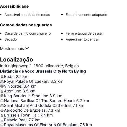
Acessibilidade
Acessível a cadeira de rodas
Estacionamento adaptado
Comodidades nos quartos
Casa de banho com chuveiro
Ferro e tábua de passar
Secador
Aquecimento central
Mostrar mais
Localização
Indringingsweg 1, 1800, Vilvoorde, Bélgica
Distância de Voco Brussels City North By Ihg
Buda
:
2.2
km
Royal Palace Of Laeken
:
3.2
km
Vilvoorde
:
3.4
km
Atomium
:
3.5
km
King Baudouin Stadium
:
3.9
km
National Basilica Of The Sacred Heart
:
6.7
km
Saint Michael And Gudula Cathedral
:
7.1
km
Aeroporto De Bruxelas
:
7.3
km
Brussels Town Hall
:
7.4
km
Palácio Real
:
7.7
km
Royal Museums Of Fine Arts Of Belgium
:
7.8
km