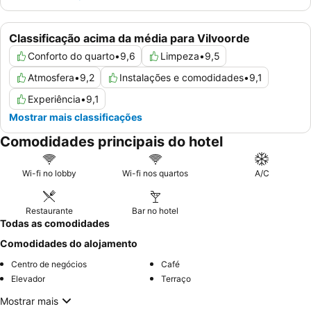
Classificação acima da média para Vilvoorde
Conforto do quarto
•
9,6
Limpeza
•
9,5
Atmosfera
•
9,2
Instalações e comodidades
•
9,1
Experiência
•
9,1
Mostrar mais classificações
Comodidades principais do hotel
Wi-fi no lobby
Wi-fi nos quartos
A/C
Restaurante
Bar no hotel
Todas as comodidades
Comodidades do alojamento
Centro de negócios
Café
Elevador
Terraço
Mostrar mais