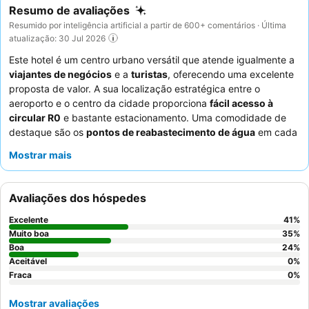
Resumo de avaliações
Resumido por inteligência artificial a partir de 600+ comentários · Última
atualização: 30 Jul 2026
Este hotel é um centro urbano versátil que atende igualmente a
viajantes de negócios
e a
turistas
, oferecendo uma excelente
proposta de valor. A sua localização estratégica entre o
aeroporto e o centro da cidade proporciona
fácil acesso à
circular R0
e bastante estacionamento. Uma comodidade de
destaque são os
pontos de reabastecimento de água
em cada
piso, que fornecem água natural e com gás gratuita. Os
Mostrar mais
hóspedes elogiam consistentemente os
funcionários
simpáticos e profissionais
e o pequeno-almoço variado e
delicioso. Para a melhor experiência, considere reservar um
Avaliações dos hóspedes
quarto num andar superior para melhores vistas e tranquilidade.
Excelente
41
%
Muito boa
35
%
Boa
24
%
Aceitável
0
%
Fraca
0
%
Mostrar avaliações