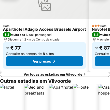
du Cinquantenaire
Manneken Pis
King's Square
Parc Léopold
Matongue
Palais de Justice
Hotel
Hotel
Solvay House
Bois de la Cambre
3 Estrelas
Aparthotel Adagio Access Brussels Airport
Novotel B
8,2
8,1
Muito boa
(
2.091 pontuações
)
Muito 
Diegem, a 1.2 km de Centro da cidade
Machelen,
€ 77
€ 87
de
de
Consulte os preços de
8 sites
Consulte
Ver preços
Ver todas as estadias em Vilvoorde
Outras estadias em Vilvoorde