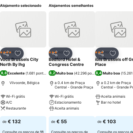
Alojamento selecionado
Alojamentos semelhantes
Hotel
Hotel
Hotel
4 Estrelas
3 Estrelas
3 Estrelas
Partilhar
Adicionar aos favoritos
Partilhar
Adicionar aos favoritos
Partilhar
Adicionar
Voco Brussels City
Bedford Hotel &
ibis Brussels off 
North By Ihg
Congress Centre
Place
8,8
8,2
8,4
Excelente
(
1.681 pontuações
)
Muito boa
(
42.296 pontuações
Muito boa
)
(
15.26
Vilvoorde, Bélgica
a 0.4 km de Praça
a 0.2 km de Praça
Central - Grande Praça
Central - Grande P
Wi-Fi grátis
Wi-Fi grátis
Aceita animais
A/C
Estacionamento
Bar no hotel
Restaurante
Aceita animais
Ver preços
Ver preços
Ver preços
€ 132
€ 55
€ 103
de
de
de
Consulte os preços de
11
Consulte os preços de
Consulte os preços d