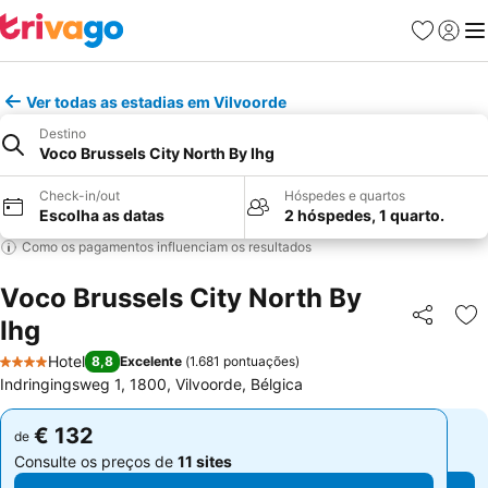
Favoritos
Iniciar
Me
Ver todas as estadias em Vilvoorde
Destino
Voco Brussels City North By Ihg
Check-in/out
Hóspedes e quartos
Escolha as datas
2 hóspedes, 1 quarto.
Como os pagamentos influenciam os resultados
Voco Brussels City North By
Ihg
Partilhar
Ad
Hotel
8,8
Excelente
(
1.681 pontuações
)
4 Estrelas
Indringingsweg 1, 1800, Vilvoorde, Bélgica
€ 132
€ 132
de
de
Consulte os preços de
11 sites
Consulte os preços de
11 sites