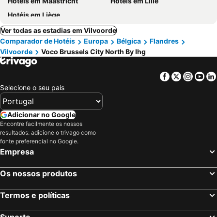
Hotéis em Maastricht
Hotéis em Lille
Hotéis em Liège
Ver todas as estadias em Vilvoorde
Comparador de Hotéis
Europa
Bélgica
Flandres
Vilvoorde
Voco Brussels City North By Ihg
Facebook
Twitter
Insta
Yo
Selecione o seu país
Adicionar no Google
Encontre facilmente os nossos
resultados: adicione o trivago como
fonte preferencial no Google.
Empresa
Os nossos produtos
Termos e políticas