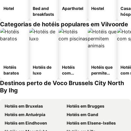
Hotel
Bed and
Aparthotel
Hostel
Casa
breakfasts
hósp
Categorias de hotéis populares em Vilvoorde
Hotéis
Hotéis de
Hotéis
Hotéis que
Hoté
baratos
luxo
com
permitem
com 
piscinas
animais
Destinos perto de Voco Brussels City North
By Ihg
Hotéis em Bruxelas
Hotéis em Brugges
Hotéis em Antuérpia
Hotéis em Gand
Hotéis em Eindhoven
Hotéis em Elsene-Ixelles