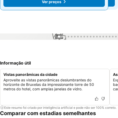
Ver preços
Ver preços
1 / 99
Informação útil
Vistas panorâmicas da cidade
As
Aproveite as vistas panorâmicas deslumbrantes do
Ex
horizonte de Bruxelas da impressionante torre de 50
ba
metros do hotel, com amplas janelas de vidro.
ca
Este resumo foi criado por inteligência artificial e pode não ser 100% correto.
Comparar com estadias semelhantes