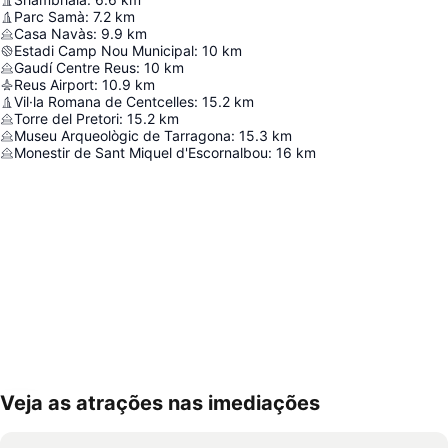
Parc Samà
:
7.2
km
Casa Navàs
:
9.9
km
Estadi Camp Nou Municipal
:
10
km
Gaudí Centre Reus
:
10
km
Reus Airport
:
10.9
km
Vil·la Romana de Centcelles
:
15.2
km
Torre del Pretori
:
15.2
km
Museu Arqueològic de Tarragona
:
15.3
km
Monestir de Sant Miquel d'Escornalbou
:
16
km
Veja as atrações nas imediações
Ampliar mapa