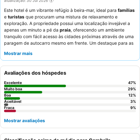
atualização: 30 Jul 2026
Este hotel é um vibrante refúgio à beira-mar, ideal para
famílias
e
turistas
que procuram uma mistura de relaxamento e
exploração. A propriedade possui uma localização invejável a
apenas um minuto a pé da
praia
, oferecendo um ambiente
tranquilo com fácil acesso às cidades próximas através de uma
paragem de autocarro mesmo em frente. Um destaque para as
famílias é a bem conceituada área da
piscina
, completa com
Mostrar mais
uma piscina infantil dedicada, parque infantil e um robusto
programa de animação. Os hóspedes elogiam consistentemente
os funcionários atenciosos e profissionais, e o buffet recebe
Avaliações dos hóspedes
feedback geralmente positivo pela sua variedade,
especialmente as saladas frescas, carnes e peixes ao almoço e
Excelente
47
%
jantar. Para uma estadia mais confortável, considere solicitar um
Muito boa
29
%
quarto com uma área de estar e uma varanda generosa.
Boa
12
%
Aceitável
3
%
Fraca
9
%
Mostrar avaliações