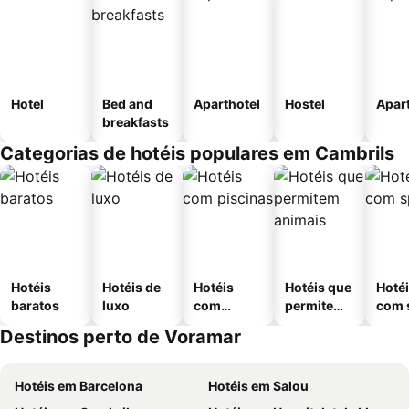
Hotel
Bed and
Aparthotel
Hostel
Apar
breakfasts
Categorias de hotéis populares em Cambrils
Hotéis
Hotéis de
Hotéis
Hotéis que
Hoté
baratos
luxo
com
permitem
com 
piscinas
animais
Destinos perto de Voramar
Hotéis em Barcelona
Hotéis em Salou