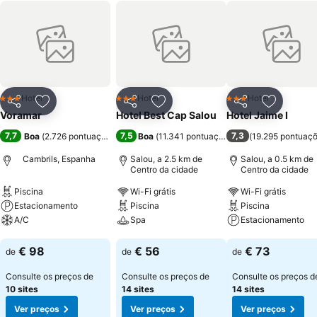
Hotel
Hotel
Hotel
3 Estrelas
3 Estrelas
3 Estrelas
Partilhar
Adicionar aos favoritos
Partilhar
Adicionar aos favoritos
Partilhar
Adicionar
Voramar
Hotel Best Cap Salou
Hotel Jaime I
7,7
7,5
7,3
Boa
(
2.726 pontuações
)
Boa
(
11.341 pontuações
)
(
19.295 pontuaç
Cambrils, Espanha
Salou, a 2.5 km de
Salou, a 0.5 km de
Centro da cidade
Centro da cidade
Piscina
Wi-Fi grátis
Wi-Fi grátis
Estacionamento
Piscina
Piscina
A/C
Spa
Estacionamento
Ver preços
Ver preços
Ver preços
€ 98
€ 56
€ 73
de
de
de
Consulte os preços de
Consulte os preços de
Consulte os preços d
10 sites
14 sites
14 sites
Ver preços
Ver preços
Ver preços