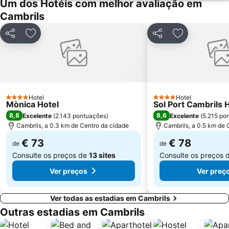
Um dos Hotéis com melhor avaliação em
Llevant
Savinosa
Cambrils
de l'Esquirol
Piscina coberta Municipal
Partilhar
Adicionar aos favoritos
Partilhar
Adicionar aos
Akasaka
Anfiteatro Romano
L' Arrabassada
Cap Roig
Riumar
Passeig Marítim de Ponent
Barri de la Salut
Monumento al Rey Jaime I
Hotel
Hotel
4 Estrelas
Font Lluminosa
Estació Nàutica Costa Daurada
4 Estrelas
Mònica Hotel
Sol Port Cambrils 
8,8
8,6
Excelente
(
2.143 pontuações
)
Excelente
(
5.215 po
Nits Daurades
Fira de Sant Jaume
Cambrils, a 0.3 km de Centro da cidade
Cambrils, a 0.5 km de 
Cala fonda
De la Móra
€ 73
€ 78
de
de
Consulte os preços de
13 sites
Consulte os preços 
Ver preços
Ver preç
Ver todas as estadias em Cambrils
Outras estadias em Cambrils