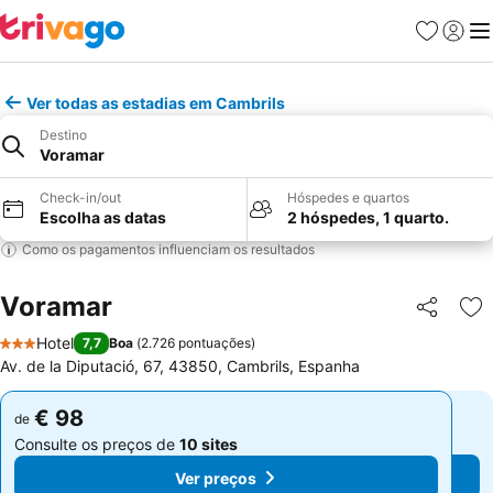
Favoritos
Iniciar
Me
Ver todas as estadias em Cambrils
Destino
Voramar
Check-in/out
Hóspedes e quartos
Escolha as datas
2 hóspedes, 1 quarto.
Como os pagamentos influenciam os resultados
Voramar
Partilhar
Ad
Hotel
7,7
Boa
(
2.726 pontuações
)
3 Estrelas
Av. de la Diputació, 67, 43850, Cambrils, Espanha
€ 98
€ 98
de
de
Consulte os preços de
10 sites
Consulte os preços de
10 sites
Ver preços
Ver preços