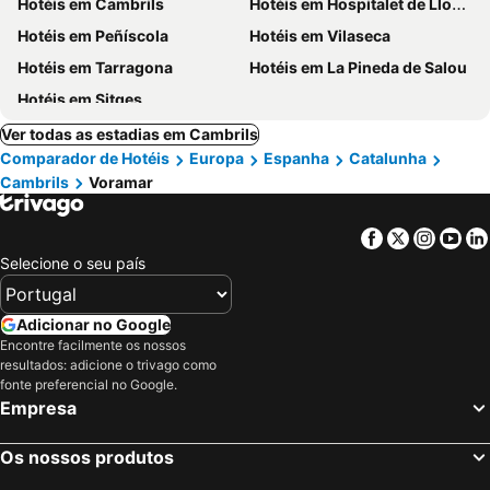
Hotéis em Cambrils
Hotéis em Hospitalet de Llobregat
Hotéis em Peñíscola
Hotéis em Vilaseca
Hotéis em Tarragona
Hotéis em La Pineda de Salou
Hotéis em Sitges
Ver todas as estadias em Cambrils
Comparador de Hotéis
Europa
Espanha
Catalunha
Cambrils
Voramar
Facebook
Twitter
Insta
Yo
Selecione o seu país
Adicionar no Google
Encontre facilmente os nossos
resultados: adicione o trivago como
fonte preferencial no Google.
Empresa
Os nossos produtos