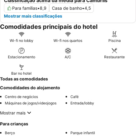
Classificação acima da média para Cambrils
Para famílias
•
8,9
Casa de banho
•
4,5
Mostrar mais classificações
Comodidades principais do hotel
Wi-fi no lobby
Wi-fi nos quartos
Piscina
Estacionamento
A/C
Restaurante
Bar no hotel
Todas as comodidades
Comodidades do alojamento
Centro de negócios
Café
Máquinas de jogos/videojogos
Entrada/lobby
Mostrar mais
Para crianças
Berço
Parque infantil