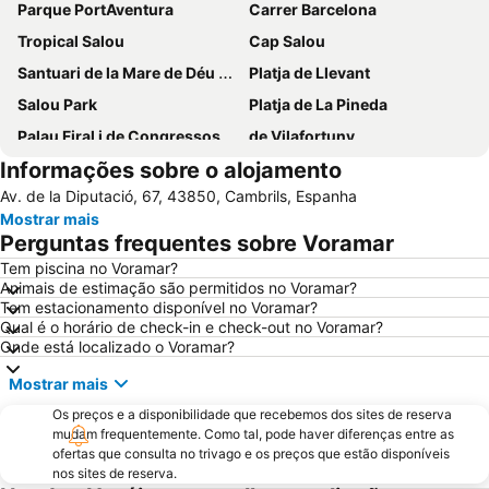
Parque PortAventura
Carrer Barcelona
Tropical Salou
Cap Salou
Santuari de la Mare de Déu de Loreto
Platja de Llevant
Salou Park
Platja de La Pineda
Palau Firal i de Congressos
de Vilafortuny
Informações sobre o alojamento
Costa Daurada
Mirador de Salou
Av. de la Diputació, 67, 43850, Cambrils, Espanha
Sol i Mar
Ponent
Mostrar mais
Cala Font
Zona Estival
Perguntas frequentes sobre Voramar
Tamarit
Segur de Calafell
Tem piscina no Voramar?
Animais de estimação são permitidos no Voramar?
Puerto de Tarragona
Torreforta
Tem estacionamento disponível no Voramar?
Platja de Coma-ruga
Sant Salvador
Qual é o horário de check-in e check-out no Voramar?
Onde está localizado o Voramar?
Cunit
Paseo Jaume I
Mostrar mais
El Serrallo
Monestir de Santes Creus
Os preços e a disponibilidade que recebemos dos sites de reserva
Capellans
Camp Clar
mudam frequentemente. Como tal, pode haver diferenças entre as
Santa Tecla
Pabellón Municipal de Deportes
ofertas que consulta no trivago e os preços que estão disponíveis
nos sites de reserva.
Aquapolis Tarragona
Plaça Imperial Tarraco