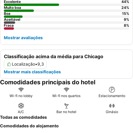
solicitar um quarto com uma
cama king-size
para maior
Excelente
44
%
espaço.
Muito boa
24
%
Boa
15
%
Aceitável
9
%
Fraca
8
%
Mostrar avaliações
Classificação acima da média para Chicago
Localização
•
9,3
Mostrar mais classificações
Comodidades principais do hotel
Wi-fi no lobby
Wi-fi nos quartos
Estacionamento
A/C
Bar no hotel
Ginásio
Todas as comodidades
Comodidades do alojamento