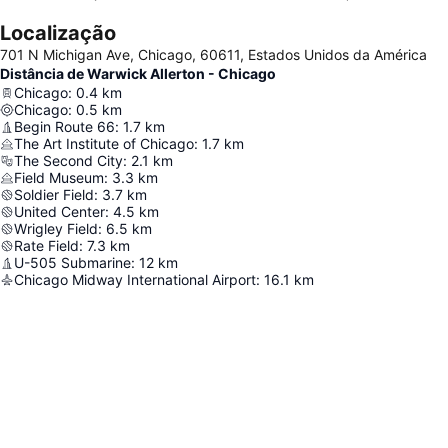
Localização
701 N Michigan Ave, Chicago, 60611, Estados Unidos da América
Distância de Warwick Allerton - Chicago
Chicago
:
0.4
km
Chicago
:
0.5
km
Begin Route 66
:
1.7
km
The Art Institute of Chicago
:
1.7
km
The Second City
:
2.1
km
Field Museum
:
3.3
km
Soldier Field
:
3.7
km
United Center
:
4.5
km
Wrigley Field
:
6.5
km
Rate Field
:
7.3
km
U-505 Submarine
:
12
km
Chicago Midway International Airport
:
16.1
km