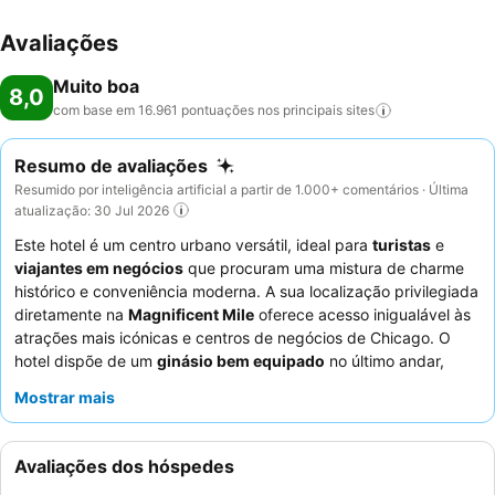
Avaliações
Muito boa
8,0
com base em 16.961 pontuações nos principais
sites
Resumo de avaliações
Resumido por inteligência artificial a partir de 1.000+ comentários · Última
atualização: 30 Jul 2026
Este hotel é um centro urbano versátil, ideal para
turistas
e
viajantes em negócios
que procuram uma mistura de charme
histórico e conveniência moderna. A sua localização privilegiada
diretamente na
Magnificent Mile
oferece acesso inigualável às
atrações mais icónicas e centros de negócios de Chicago. O
hotel dispõe de um
ginásio bem equipado
no último andar,
proporcionando aos hóspedes excelentes opções de fitness e
Mostrar mais
vistas panorâmicas. Os hóspedes elogiam consistentemente os
funcionários da receção, simpáticos e eficientes
, e a
qualidade da comida fornecida para eventos especiais. Para
Avaliações dos hóspedes
aqueles que procuram o máximo conforto, recomenda-se