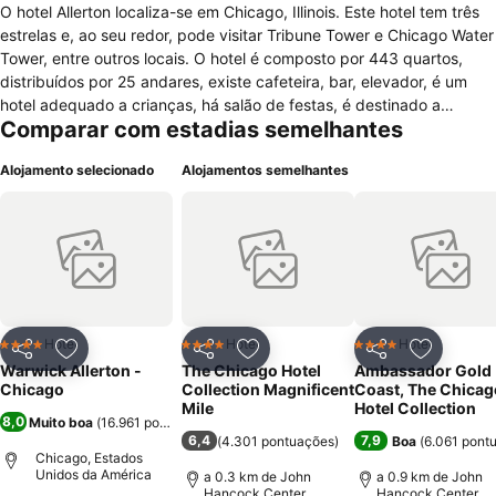
O hotel Allerton localiza-se em Chicago, Illinois. Este hotel tem três
estrelas e, ao seu redor, pode visitar Tribune Tower e Chicago Water
Tower, entre outros locais. O hotel é composto por 443 quartos,
distribuídos por 25 andares, existe cafeteira, bar, elevador, é um
hotel adequado a crianças, há salão de festas, é destinado a
Comparar com estadias semelhantes
pessoas não fumadoras, pode dispor de ar condicionado nas zonas
mais comuns do hotel e ainda há parque de estacionamento. Em
Alojamento selecionado
Alojamentos semelhantes
relação aos serviços disponíveis no hotel pode contar com serviço
de lavandaria, de secadora, centro financeiro, há segurança,
material tecnológico ao seu dispor, existe serviço de quartos, cofre
na recepção caso necessite ainda pode ter assistência turística. Os
quartos de hotel estão equipados com berços para receber bebés,
há espelho, rádio que possui relógio também, existe, secador de
cabelo, ferro e tábua de engomar, há cofre nos quartos e são
destinados a pessoas não fumadoras. Próximo do hotel pode
Hotel
Hotel
Hotel
4 Estrelas
4 Estrelas
4 Estrelas
Partilhar
Adicionar aos favoritos
Partilhar
Adicionar aos favoritos
Partilhar
Adicionar
também jogar ténis, fazer aeróbica e ainda praticar natação.
Warwick Allerton -
The Chicago Hotel
Ambassador Gold
Chicago
Collection Magnificent
Coast, The Chicag
Mile
Hotel Collection
8,0
Muito boa
(
16.961 pontuações
)
6,4
7,9
(
4.301 pontuações
)
Boa
(
6.061 pont
Chicago, Estados
Unidos da América
a 0.3 km de John
a 0.9 km de John
Hancock Center
Hancock Center