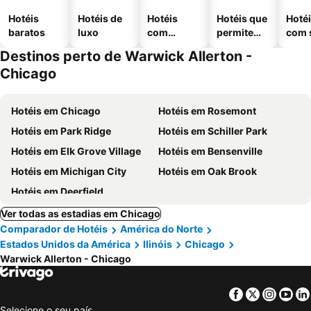
Hotéis
Hotéis de
Hotéis
Hotéis que
Hoté
baratos
luxo
com
permitem
com 
piscinas
animais
Destinos perto de Warwick Allerton -
Chicago
Hotéis em Chicago
Hotéis em Rosemont
Hotéis em Park Ridge
Hotéis em Schiller Park
Hotéis em Elk Grove Village
Hotéis em Bensenville
Hotéis em Michigan City
Hotéis em Oak Brook
Hotéis em Deerfield
Ver todas as estadias em Chicago
Comparador de Hotéis
América do Norte
Estados Unidos da América
Ilinóis
Chicago
Warwick Allerton - Chicago
Facebook
Twitter
Insta
Yo
Selecione o seu país