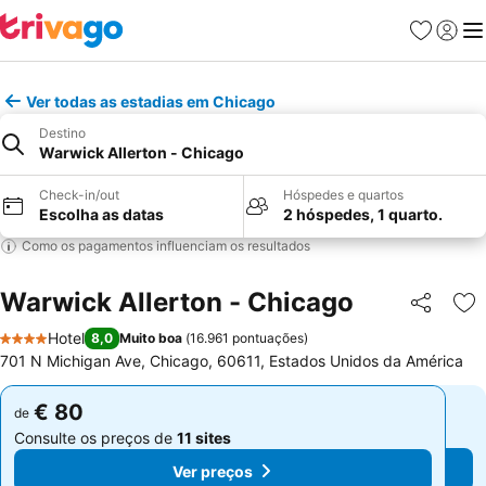
Favoritos
Iniciar
Me
Ver todas as estadias em Chicago
Destino
Warwick Allerton - Chicago
Check-in/out
Hóspedes e quartos
Escolha as datas
2 hóspedes, 1 quarto.
Como os pagamentos influenciam os resultados
Warwick Allerton - Chicago
Partilhar
Ad
Hotel
8,0
Muito boa
(
16.961 pontuações
)
4 Estrelas
701 N Michigan Ave, Chicago, 60611, Estados Unidos da América
€ 80
€ 80
de
de
Consulte os preços de
11 sites
Consulte os preços de
11 sites
Ver preços
Ver preços