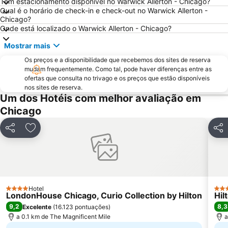
Tem estacionamento disponível no Warwick Allerton - Chicago?
Qual é o horário de check-in e check-out no Warwick Allerton -
Chicago?
Onde está localizado o Warwick Allerton - Chicago?
Mostrar mais
Os preços e a disponibilidade que recebemos dos sites de reserva
mudam frequentemente. Como tal, pode haver diferenças entre as
ofertas que consulta no trivago e os preços que estão disponíveis
nos sites de reserva.
Um dos Hotéis com melhor avaliação em
Chicago
Partilhar
Adicionar aos favoritos
Part
Hotel
4 Estrelas
4 Es
LondonHouse Chicago, Curio Collection by Hilton
Hil
9,2
8,3
Excelente
(
16.123 pontuações
)
a 0.1 km de The Magnificent Mile
a