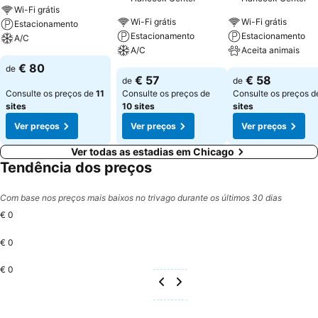
Wi-Fi grátis
Wi-Fi grátis
Wi-Fi grátis
Estacionamento
Estacionamento
Estacionamento
A/C
A/C
Aceita animais
€ 80
de
€ 57
€ 58
de
de
Consulte os preços de
11
Consulte os preços de
Consulte os preços 
sites
10 sites
sites
Ver preços
Ver preços
Ver preços
Ver todas as estadias em Chicago
Tendência dos preços
Com base nos preços mais baixos no trivago durante os últimos 30 dias
€ 0
€ 0
€ 0