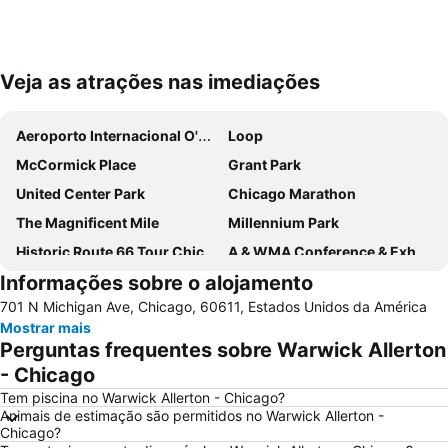
Veja as atrações nas imediações
Ampliar mapa
Aeroporto Internacional O'Hare
Loop
McCormick Place
Grant Park
United Center Park
Chicago Marathon
The Magnificent Mile
Millennium Park
Historic Route 66 Tour Chicago
A & WMA Conference & Exhibition
Informações sobre o alojamento
77 West Wacker Drive
Lincoln Park Zoo
701 N Michigan Ave, Chicago, 60611, Estados Unidos da América
River North
Chicago Riverwalk
Mostrar mais
Navy Pier
Wicker Park
Perguntas frequentes sobre Warwick Allerton
Aragon Ballroom
Hyde Park
- Chicago
Tem piscina no Warwick Allerton - Chicago?
Animais de estimação são permitidos no Warwick Allerton -
Chicago?