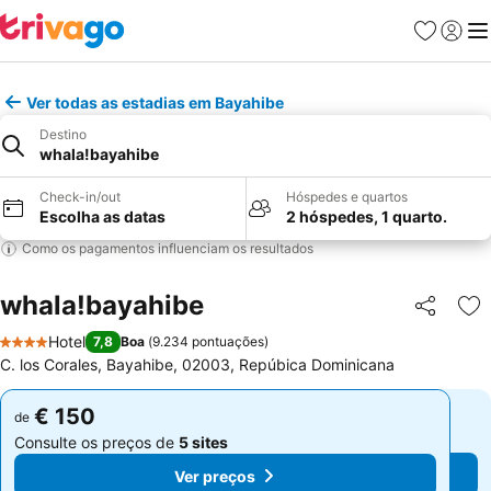
Favoritos
Iniciar
Me
Ver todas as estadias em Bayahibe
Destino
whala!bayahibe
Check-in/out
Hóspedes e quartos
Escolha as datas
2 hóspedes, 1 quarto.
Como os pagamentos influenciam os resultados
whala!bayahibe
Partilhar
Ad
Hotel
7,8
Boa
(
9.234 pontuações
)
4 Estrelas
C. los Corales, Bayahibe, 02003, Repúbica Dominicana
€ 150
€ 150
de
de
Consulte os preços de
5 sites
Consulte os preços de
5 sites
Ver preços
Ver preços