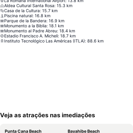
La Romana International Airport
:
13.8
km
Aldea Cultural Santa Rosa
:
15.3
km
Casa de la Cultura
:
15.7
km
Piscina natural
:
16.8
km
Parque de la Bandera
:
16.9
km
Monumento a la Biblia
:
18.1
km
Monumento al Padre Abreu
:
18.4
km
Estadio Francisco A. Micheli
:
18.7
km
Instituto Tecnológico Las Américas (ITLA)
:
88.6
km
Veja as atrações nas imediações
Ampliar mapa
Punta Cana Beach
Bayahibe Beach