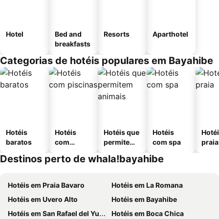
Hotel
Bed and
Resorts
Aparthotel
breakfasts
Categorias de hotéis populares em Bayahibe
Hotéis
Hotéis
Hotéis que
Hotéis
Hotéi
baratos
com
permitem
com spa
praia
piscinas
animais
Destinos perto de whala!bayahibe
Hotéis em Praia Bavaro
Hotéis em La Romana
Hotéis em Uvero Alto
Hotéis em Bayahibe
Hotéis em San Rafael del Yuma
Hotéis em Boca Chica