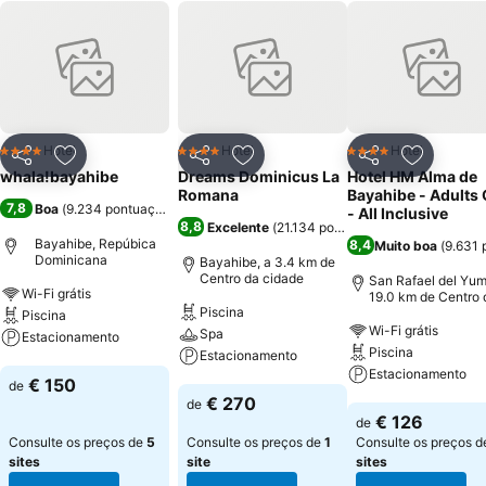
Hotel
Hotel
Hotel
4 Estrelas
4 Estrelas
4 Estrelas
Partilhar
Adicionar aos favoritos
Partilhar
Adicionar aos favoritos
Partilhar
Adicionar
whala!bayahibe
Dreams Dominicus La
Hotel HM Alma de
Romana
Bayahibe - Adults 
7,8
Boa
(
9.234 pontuações
)
- All Inclusive
8,8
Excelente
(
21.134 pontuações
)
Bayahibe, Repúbica
8,4
Muito boa
(
9.631 
Dominicana
Bayahibe, a 3.4 km de
Centro da cidade
San Rafael del Yum
Wi-Fi grátis
19.0 km de Centro 
Piscina
cidade
Piscina
Wi-Fi grátis
Spa
Estacionamento
Piscina
Estacionamento
Estacionamento
Ver preços
€ 150
de
Ver preços
€ 270
de
Ver preços
€ 126
de
Consulte os preços de
5
Consulte os preços de
1
Consulte os preços 
sites
site
sites