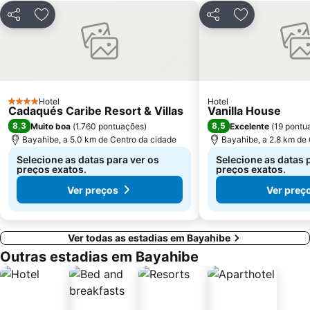
Partilhar
Adicionar aos favoritos
Partilhar
Adicionar aos
Hotel
Hotel
4 Estrelas
Cadaqués Caribe Resort & Villas
Vanilla House
8,3
8,5
Muito boa
(
1.760 pontuações
)
Excelente
(
19 pontu
Bayahibe, a 5.0 km de Centro da cidade
Bayahibe, a 2.8 km de
Selecione as datas para ver os
Selecione as datas 
preços exatos.
preços exatos.
Ver preços
Ver preç
Ver todas as estadias em Bayahibe
Outras estadias em Bayahibe