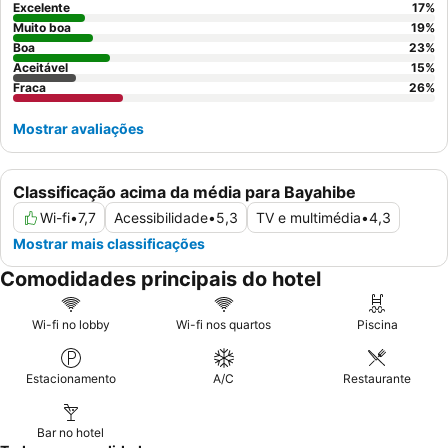
Excelente
17
%
Muito boa
19
%
Boa
23
%
Aceitável
15
%
Fraca
26
%
Mostrar avaliações
Classificação acima da média para Bayahibe
Wi-fi
•
7,7
Acessibilidade
•
5,3
TV e multimédia
•
4,3
Mostrar mais classificações
Comodidades principais do hotel
Wi-fi no lobby
Wi-fi nos quartos
Piscina
Estacionamento
A/C
Restaurante
Bar no hotel