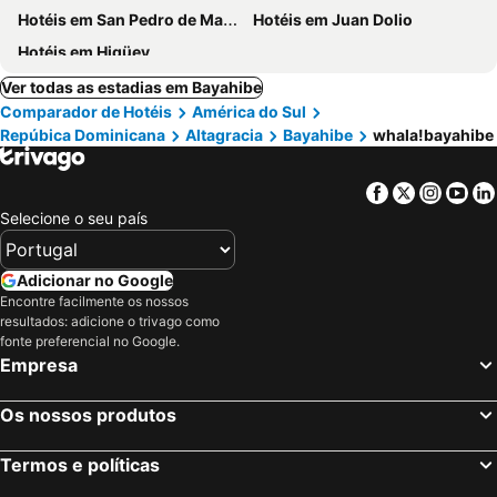
Hotéis em San Pedro de Macoris
Hotéis em Juan Dolio
Hotéis em Higüey
Ver todas as estadias em Bayahibe
Comparador de Hotéis
América do Sul
Repúbica Dominicana
Altagracia
Bayahibe
whala!bayahibe
Facebook
Twitter
Insta
Yo
Selecione o seu país
Adicionar no Google
Encontre facilmente os nossos
resultados: adicione o trivago como
fonte preferencial no Google.
Empresa
Os nossos produtos
Termos e políticas