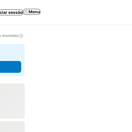
Menu
iciar sessão
 resultados