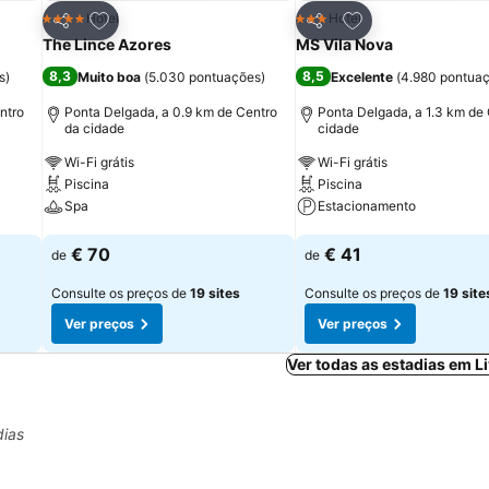
itos
Adicionar aos favoritos
Adicionar aos fav
Hotel
Hotel
4 Estrelas
3 Estrelas
Partilhar
Partilhar
The Lince Azores
MS Vila Nova
8,3
8,5
s
)
Muito boa
(
5.030 pontuações
)
Excelente
(
4.980 pontua
ntro
Ponta Delgada, a 0.9 km de Centro
Ponta Delgada, a 1.3 km de
da cidade
cidade
Wi-Fi grátis
Wi-Fi grátis
Piscina
Piscina
Spa
Estacionamento
Ver preços
Ver preços
€ 70
€ 41
de
de
Consulte os preços de
19 sites
Consulte os preços de
19 site
Ver preços
Ver preços
Ver todas as estadias em 
dias