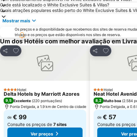
Onde está localizado o White Exclusive Suites & Villas?
Quais atrações populares estão perto do White Exclusive Suites & Vil
Mostrar mais
Os preços e a disponibilidade que recebemos dos sites de reserva muda
trivago e os preços que estão disponíveis nos sites de reserva.
Um dos Hotéis com melhor avaliação em Livr
Adicionar aos favoritos
Adicionar aos 
Partilhar
Partilhar
Hotel
Hotel
4 Estrelas
3 Estrelas
Delta Hotels by Marriott Azores
Neat Hotel Avenid
9,5
8,2
Excelente
(
220 pontuações
)
Muito boa
(
2.584 p
Ponta Delgada, a 1.9 km de Centro da cidade
Ponta Delgada, a 0.6
€ 99
€ 57
de
de
Consulte os preços de
7 sites
Consulte os preços
Ver preços
Ver pre