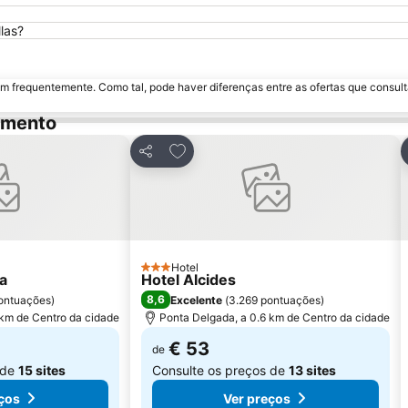
las?
m frequentemente. Como tal, pode haver diferenças entre as ofertas que consult
amento
favoritos
Adicionar aos favoritos
Partilhar
Hotel
3 Estrelas
a
Hotel Alcides
8,6
ontuações
)
Excelente
(
3.269 pontuações
)
 km de Centro da cidade
Ponta Delgada, a 0.6 km de Centro da cidade
€ 53
de
 de
15 sites
Consulte os preços de
13 sites
ços
Ver preços