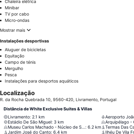
Chaleira elétrica
Minibar
TV por cabo
Micro-ondas
Mostrar mais
Instalações desportivas
Aluguer de bicicletas
Equitação
Campo de ténis
Mergulho
Pesca
Instalações para desportos aquáticos
Localização
R. da Rocha Quebrada 10, 9560-420, Livramento, Portugal
Distância de White Exclusive Suites & Villas
Livramento
:
2.1
km
Aeroporto João
Estádio De São Miguel
:
3
km
Museu Carlos Machado - Núcleo de Santo André
:
6.2
km
Jardim José do Canto
:
6.4
km
Ilhéu De Vila 