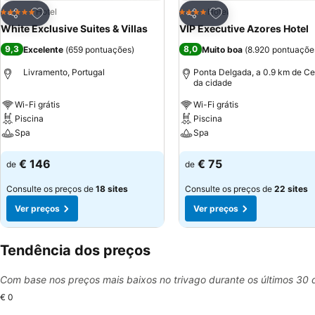
Adicionar aos favoritos
Adicionar aos favor
Hotel
Hotel
5 Estrelas
4 Estrelas
Partilhar
Partilhar
White Exclusive Suites & Villas
VIP Executive Azores Hotel
9,3
8,0
Excelente
(
659 pontuações
)
Muito boa
(
8.920 pontuaçõe
Livramento, Portugal
Ponta Delgada, a 0.9 km de Ce
da cidade
Wi-Fi grátis
Wi-Fi grátis
Piscina
Piscina
Spa
Spa
Ver preços
Ver preços
€ 146
€ 75
de
de
Consulte os preços de
18 sites
Consulte os preços de
22 sites
Ver preços
Ver preços
Tendência dos preços
Com base nos preços mais baixos no trivago durante os últimos 30 
€ 0