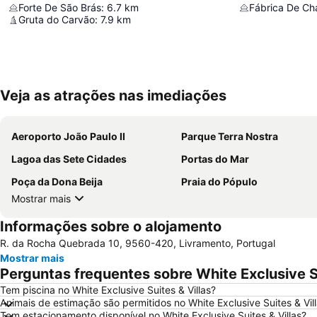
Forte De São Brás
:
6.7
km
Fábrica De Ch
Gruta do Carvão
:
7.9
km
Veja as atrações nas imediações
Aeroporto João Paulo II
Parque Terra Nostra
Lagoa das Sete Cidades
Portas do Mar
Poça da Dona Beija
Praia do Pópulo
Mostrar mais
Informações sobre o alojamento
R. da Rocha Quebrada 10, 9560-420, Livramento, Portugal
Mostrar mais
Perguntas frequentes sobre White Exclusive Su
Tem piscina no White Exclusive Suites & Villas?
Animais de estimação são permitidos no White Exclusive Suites & Vil
Tem estacionamento disponível no White Exclusive Suites & Villas?