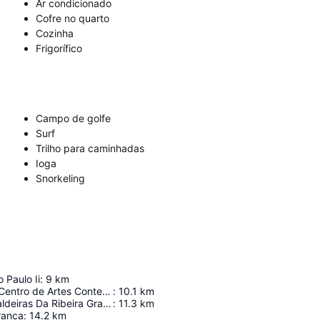
Ar condicionado
Cofre no quarto
Cozinha
Frigorífico
Campo de golfe
Surf
Trilho para caminhadas
Ioga
Snorkeling
 Paulo Ii
:
9
km
Arquipélago - Centro de Artes Contemporâneas
:
10.1
km
Termas Das Caldeiras Da Ribeira Grande
:
11.3
km
Franca
:
14.2
km