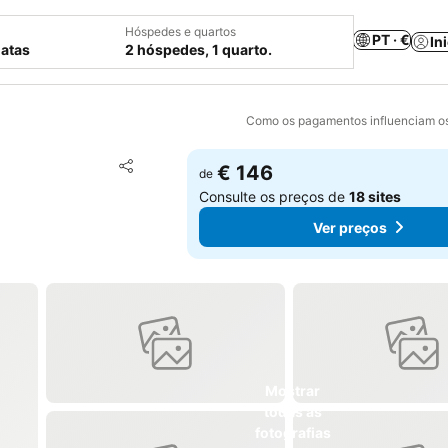
Hóspedes e quartos
PT · €
In
datas
2 hóspedes, 1 quarto.
Como os pagamentos influenciam os
Adicionar aos favoritos
€ 146
de
Partilhar
Consulte os preços de
18 sites
Ver preços