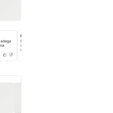
Piscina infinita aquecida com basalto
a adega
Mergulhe nas águas revigorantes da piscina infinita aqu
uma
revestida em basalto açoriano, que oferece um cenário 
com vistas deslumbrantes para o oceano.