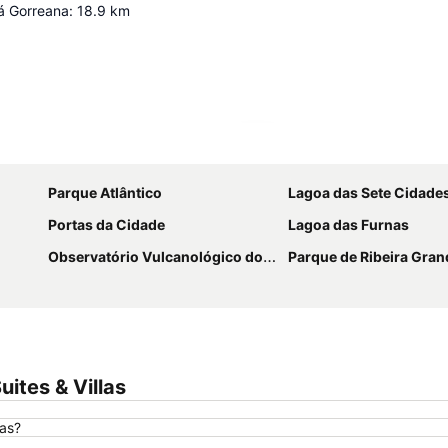
á Gorreana
:
18.9
km
Ampliar mapa
Parque Atlântico
Lagoa das Sete Cidade
Portas da Cidade
Lagoa das Furnas
Observatório Vulcanológico dos Açores
Parque de Ribeira Gran
ites & Villas
las?