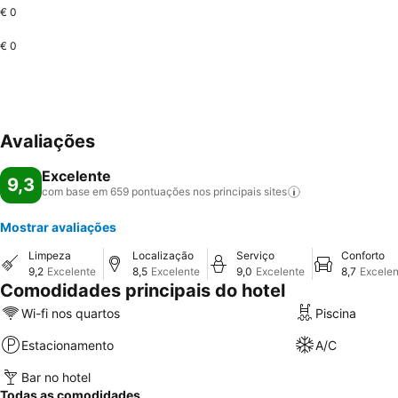
€ 0
€ 0
Avaliações
Excelente
9,3
com base em 659 pontuações nos principais
sites
Mostrar avaliações
Limpeza
Localização
Serviço
Conforto
9,2
Excelente
8,5
Excelente
9,0
Excelente
8,7
Excelen
Comodidades principais do hotel
Wi-fi nos quartos
Piscina
Estacionamento
A/C
Bar no hotel
Todas as comodidades