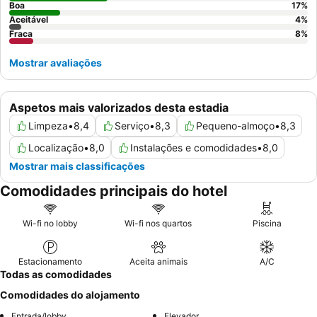
Boa
17
%
Aceitável
4
%
Fraca
8
%
Mostrar avaliações
Aspetos mais valorizados desta estadia
Limpeza
•
8,4
Serviço
•
8,3
Pequeno-almoço
•
8,3
Localização
•
8,0
Instalações e comodidades
•
8,0
Mostrar mais classificações
Comodidades principais do hotel
Wi-fi no lobby
Wi-fi nos quartos
Piscina
Estacionamento
Aceita animais
A/C
Todas as comodidades
Comodidades do alojamento
Entrada/lobby
Elevador