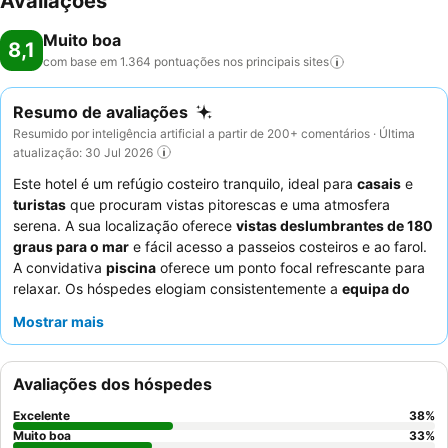
Avaliações
Muito boa
8,1
com base em 1.364 pontuações nos principais
sites
Resumo de avaliações
Resumido por inteligência artificial a partir de 200+ comentários · Última
atualização: 30 Jul 2026
Este hotel é um refúgio costeiro tranquilo, ideal para
casais
e
turistas
que procuram vistas pitorescas e uma atmosfera
serena. A sua localização oferece
vistas deslumbrantes de 180
graus para o mar
e fácil acesso a passeios costeiros e ao farol.
A convidativa
piscina
oferece um ponto focal refrescante para
relaxar. Os hóspedes elogiam consistentemente a
equipa do
hotel
pela sua simpatia excecional e pelo delicioso e variado
Mostrar mais
pequeno-almoço
. Para a melhor experiência, considere pedir
um quarto com
varanda
para desfrutar dos deslumbrantes
pores do sol.
Avaliações dos hóspedes
Excelente
38
%
Muito boa
33
%