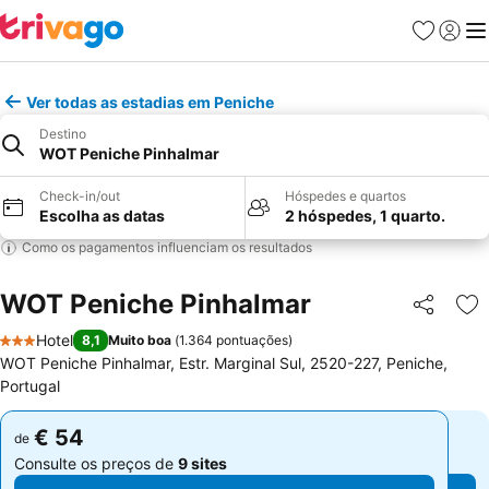
Favoritos
Iniciar
Me
Ver todas as estadias em Peniche
Destino
WOT Peniche Pinhalmar
Check-in/out
Hóspedes e quartos
Escolha as datas
2 hóspedes, 1 quarto.
Como os pagamentos influenciam os resultados
WOT Peniche Pinhalmar
Partilhar
Ad
Hotel
8,1
Muito boa
(
1.364 pontuações
)
3 Estrelas
WOT Peniche Pinhalmar, Estr. Marginal Sul, 2520-227, Peniche,
Portugal
€ 54
€ 54
de
de
Consulte os preços de
9 sites
Consulte os preços de
9 sites