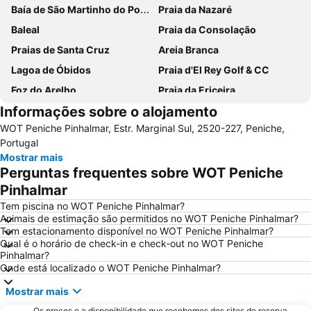
Baía de São Martinho do Porto
Praia da Nazaré
Baleal
Praia da Consolação
Praias de Santa Cruz
Areia Branca
Lagoa de Óbidos
Praia d'El Rey Golf & CC
Foz do Arelho
Praia da Ericeira
Informações sobre o alojamento
Monumento Comemorativo da Batalha do Vimeiro
Mosteiro de Alcobaça
WOT Peniche Pinhalmar, Estr. Marginal Sul, 2520-227, Peniche,
Buddha Eden Garden - Jardim da Paz
Praia das Berlengas
Portugal
Serra do Montejunto
Salir do Porto
Mostrar mais
Perguntas frequentes sobre WOT Peniche
Porto Novo Beach
Castelo de Óbidos
Pinhalmar
Paredes de Vitória
Sítio da Nazaré
Tem piscina no WOT Peniche Pinhalmar?
Praia d'el Rey
Campo Real Golf Course
Animais de estimação são permitidos no WOT Peniche Pinhalmar?
Tem estacionamento disponível no WOT Peniche Pinhalmar?
Da Foz do Arelho
Bom Sucesso
Qual é o horário de check-in e check-out no WOT Peniche
Reserva Natural das Ilhas Berlengas
Igreja Paroquial de Pataias
Pinhalmar?
Onde está localizado o WOT Peniche Pinhalmar?
Praia de Pedra do Ouro
Praia Norte
Mostrar mais
Praia do Bom Sucesso
de Porto Dinheiro
Os preços e a disponibilidade que recebemos dos sites de reserva