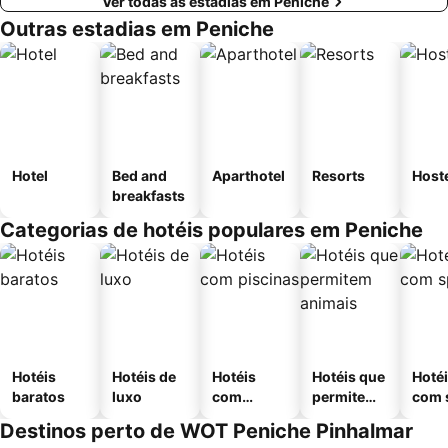
Ver todas as estadias em Peniche
Outras estadias em Peniche
Hotel
Bed and
Aparthotel
Resorts
Host
breakfasts
Categorias de hotéis populares em Peniche
Hotéis
Hotéis de
Hotéis
Hotéis que
Hoté
baratos
luxo
com
permitem
com 
piscinas
animais
Destinos perto de WOT Peniche Pinhalmar