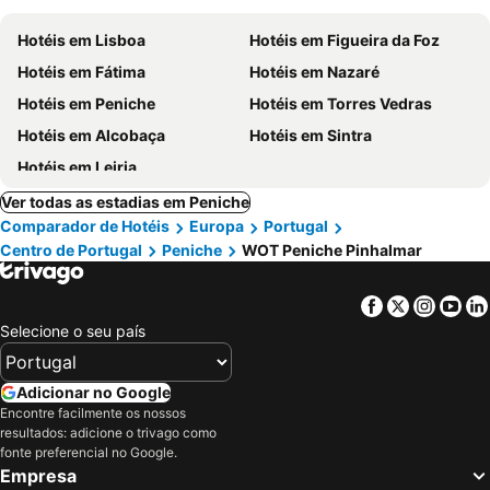
Hotéis em Lisboa
Hotéis em Figueira da Foz
Hotéis em Fátima
Hotéis em Nazaré
Hotéis em Peniche
Hotéis em Torres Vedras
Hotéis em Alcobaça
Hotéis em Sintra
Hotéis em Leiria
Ver todas as estadias em Peniche
Comparador de Hotéis
Europa
Portugal
Centro de Portugal
Peniche
WOT Peniche Pinhalmar
Facebook
Twitter
Insta
Yo
Selecione o seu país
Adicionar no Google
Encontre facilmente os nossos
resultados: adicione o trivago como
fonte preferencial no Google.
Empresa