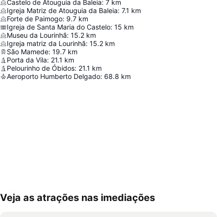
Castelo de Atouguia da Baleia
:
7
km
Igreja Matriz de Atouguia da Baleia
:
7.1
km
Forte de Paimogo
:
9.7
km
Igreja de Santa Maria do Castelo
:
15
km
Museu da Lourinhã
:
15.2
km
Igreja matriz da Lourinhã
:
15.2
km
São Mamede
:
19.7
km
Porta da Vila
:
21.1
km
Pelourinho de Óbidos
:
21.1
km
Aeroporto Humberto Delgado
:
68.8
km
Veja as atrações nas imediações
Ampliar mapa