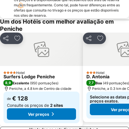
Porto das Barcas
Foz do Lizandro Beach
mudam frequentemente. Como tal, pode haver diferenças entre as
Touril de Atouguia da Baleia
Praia do Sul-Praia da Baleia
ofertas que consulta no trivago e os preços que estão disponíveis
nos sites de reserva.
Palácio e Convento de Mafra
Praia do Salgado
Um dos Hotéis com melhor avaliação em
Praia de São Bernardino
Pelourinho de Alfeizerão
Peniche
Praia de Vale Furado
Olhos d'Água de Olho Marinho
Partilhar
Adicionar aos favoritos
Partilhar
Adicionar aos
Pelos Caminhos da Batalha do Vimeiro
Paisagem Protegida da Serra de Montejunto
Praia de São Julião
Forte São João Baptista - Berlengas
Assenta - Porto Barril
Estação Ferroviária de Caldas da Rainha
Centro da Juventude das Caldas da Rainha
Norpark
Hotel
Hotel
4 Estrelas
3 Estrelas
D'EL Rei Beach
Praia de Santa Helena
Surfers Lodge Peniche
D. Antonia
8,9
7,7
Excelente
(
950 pontuações
)
Boa
(
49 pontuações
Peniche, a 4.8 km de Centro da cidade
Peniche, a 0.3 km de 
Selecione as datas 
€ 128
de
preços exatos.
Consulte os preços de
2 sites
Ver preç
Ver preços