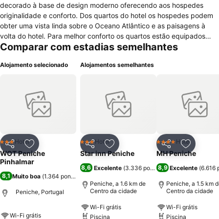
decorado à base de design moderno oferecendo aos hospedes
originalidade e conforto. Dos quartos do hotel os hospedes podem
obter uma vista linda sobre o Oceano Atlântico e as paisagens à
volta do hotel. Para melhor conforto os quartos estão equipados
Comparar com estadias semelhantes
com casa de banho privativa, aquecimento central e televisão por
satélite. O hotel ainda oferece acessibilidade e casas de banho
Alojamento selecionado
Alojamentos semelhantes
equipadas para pessoas com deficiência motora. Para lazer o hotel
ainda fornece de parque infantil, esplanada com vista panorâmica,
realização de almoços e jantares de grupos e Internet wireless. O
restaurante do hotel Pinheiromar é um restaurante muito bem
conhecido pelas qualidade dos peixes frescos. Como referência e
especialidade o restaurante apresenta Tamboril à Pinhalmar, Peixe
Grelhado e Cozido à Portuguesa. No que toca a pontos de interesse
o hotel situa-se perto do Forte de Peniche, Praia da Gamboa e Vila
Hotel
Hotel
Hotel
3 Estrelas
3 Estrelas
4 Estrelas
Partilhar
Adicionar aos favoritos
Partilhar
Adicionar aos favoritos
Partilhar
Adicionar
Medieval de Óbidos.
WOT Peniche
Star inn Peniche
MH Peniche
Pinhalmar
8,6
8,9
Excelente
(
3.336 pontuações
Excelente
)
(
6.616 
8,1
Muito boa
(
1.364 pontuações
)
Peniche, a 1.6 km de
Peniche, a 1.5 km 
Centro da cidade
Centro da cidade
Peniche, Portugal
Wi-Fi grátis
Wi-Fi grátis
Wi-Fi grátis
Piscina
Piscina