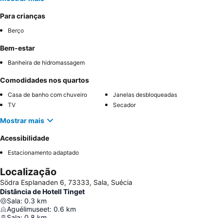
Para crianças
Berço
Bem-estar
Banheira de hidromassagem
Comodidades nos quartos
Casa de banho com chuveiro
Janelas desbloqueadas
TV
Secador
Mostrar mais
Acessibilidade
Estacionamento adaptado
Localização
Södra Esplanaden 6, 73333, Sala, Suécia
Distância de Hotell Tinget
Sala
:
0.3
km
Aguélimuseet
:
0.6
km
Sala
:
0.8
km