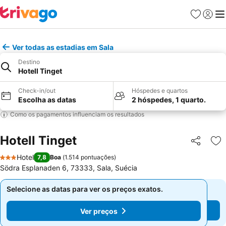
Favoritos
Iniciar
Me
Ver todas as estadias em Sala
Destino
Hotell Tinget
Check-in/out
Hóspedes e quartos
Escolha as datas
2 hóspedes, 1 quarto.
Como os pagamentos influenciam os resultados
Hotell Tinget
Partilhar
Ad
Hotel
7,8
Boa
(
1.514 pontuações
)
3 Estrelas
Södra Esplanaden 6, 73333, Sala, Suécia
Selecione as datas para ver os preços exatos.
Selecione as datas para ver os preços exatos.
Ver preços
Ver preços