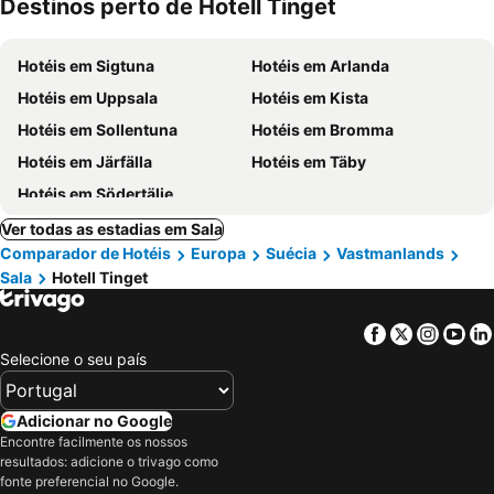
Destinos perto de Hotell Tinget
Hotéis em Sigtuna
Hotéis em Arlanda
Hotéis em Uppsala
Hotéis em Kista
Hotéis em Sollentuna
Hotéis em Bromma
Hotéis em Järfälla
Hotéis em Täby
Hotéis em Södertälje
Ver todas as estadias em Sala
Comparador de Hotéis
Europa
Suécia
Vastmanlands
Sala
Hotell Tinget
Facebook
Twitter
Insta
Yo
Selecione o seu país
Adicionar no Google
Encontre facilmente os nossos
resultados: adicione o trivago como
fonte preferencial no Google.