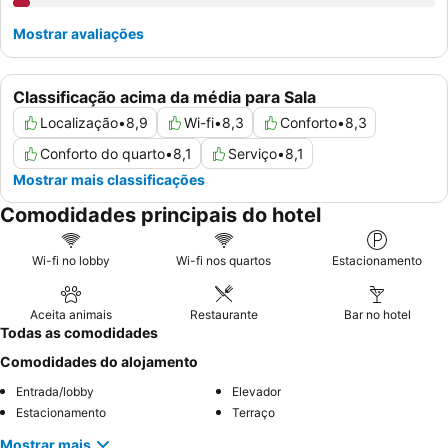
Mostrar avaliações
Classificação acima da média para Sala
Localização
•
8,9
Wi-fi
•
8,3
Conforto
•
8,3
Conforto do quarto
•
8,1
Serviço
•
8,1
Mostrar mais classificações
Comodidades principais do hotel
Wi-fi no lobby
Wi-fi nos quartos
Estacionamento
Aceita animais
Restaurante
Bar no hotel
Todas as comodidades
Comodidades do alojamento
Entrada/lobby
Elevador
Estacionamento
Terraço
Mostrar mais