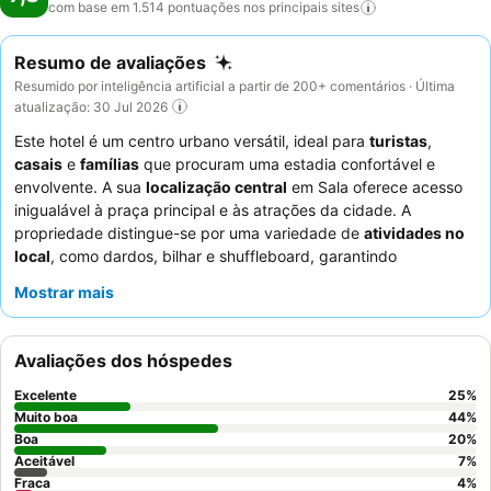
com base em 1.514 pontuações nos principais
sites
Resumo de avaliações
Resumido por inteligência artificial a partir de 200+ comentários · Última
atualização: 30 Jul 2026
Este hotel é um centro urbano versátil, ideal para
turistas
,
casais
e
famílias
que procuram uma estadia confortável e
envolvente. A sua
localização central
em Sala oferece acesso
inigualável à praça principal e às atrações da cidade. A
propriedade distingue-se por uma variedade de
atividades no
local
, como dardos, bilhar e shuffleboard, garantindo
entretenimento para todos os hóspedes. Os
funcionários
Mostrar mais
recebem consistentemente muitos elogios pelo seu serviço
acolhedor e proativo, complementando o pequeno-almoço
geralmente bom e o excelente pub e restaurante no local. Para
Avaliações dos hóspedes
quem viaja com animais de estimação, a disponibilidade de
quartos que aceitam cães
é uma vantagem significativa.
Excelente
25
%
Muito boa
44
%
Boa
20
%
Aceitável
7
%
Fraca
4
%