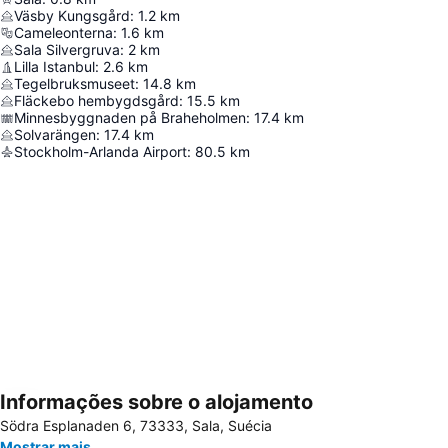
Väsby Kungsgård
:
1.2
km
Cameleonterna
:
1.6
km
Sala Silvergruva
:
2
km
Lilla Istanbul
:
2.6
km
Tegelbruksmuseet
:
14.8
km
Fläckebo hembygdsgård
:
15.5
km
Minnesbyggnaden på Braheholmen
:
17.4
km
Solvarängen
:
17.4
km
Stockholm-Arlanda Airport
:
80.5
km
Informações sobre o alojamento
Ampliar mapa
Södra Esplanaden 6, 73333, Sala, Suécia
Mostrar mais