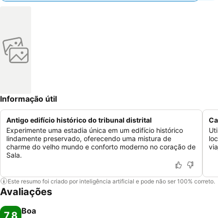
Informação útil
Antigo edifício histórico do tribunal distrital
Ca
Experimente uma estadia única em um edifício histórico
Ut
lindamente preservado, oferecendo uma mistura de
lo
charme do velho mundo e conforto moderno no coração de
vi
Sala.
Este resumo foi criado por inteligência artificial e pode não ser 100% correto.
Avaliações
Boa
7,8