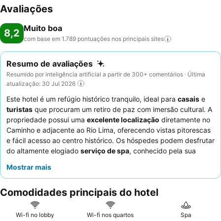
Avaliações
Muito boa
8,2
com base em 1.789 pontuações nos principais
sites
Resumo de avaliações
Resumido por inteligência artificial a partir de 300+ comentários · Última
atualização: 30 Jul 2026
Este hotel é um refúgio histórico tranquilo, ideal para
casais
e
turistas
que procuram um retiro de paz com imersão cultural. A
propriedade possui uma
excelente localização
diretamente no
Caminho e adjacente ao Rio Lima, oferecendo vistas pitorescas
e fácil acesso ao centro histórico. Os hóspedes podem desfrutar
do altamente elogiado
serviço de spa
, conhecido pela sua
atmosfera tranquila e terapeutas qualificados. A
equipe do
Mostrar mais
hotel
recebe consistentemente elogios pela sua simpatia e
prestatividade excecionais, complementando a qualidade e
Comodidades principais do hotel
variedade excecionais do
buffet de pequeno-almoço
. Para
uma experiência verdadeiramente relaxante, considere reservar
um quarto com uma
varanda grande
para desfrutar da
Wi-fi no lobby
Wi-fi nos quartos
Spa