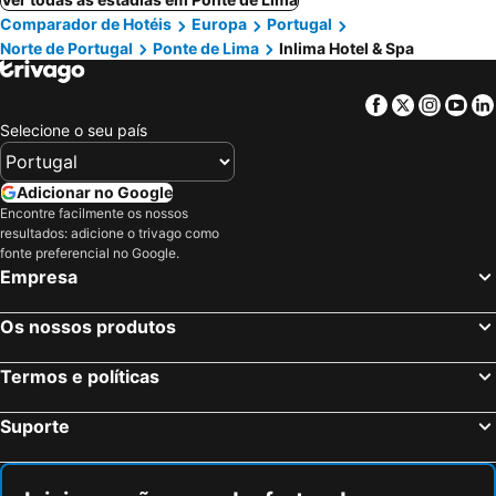
Comparador de Hotéis
Europa
Portugal
Norte de Portugal
Ponte de Lima
Inlima Hotel & Spa
Facebook
Twitter
Insta
Yo
Selecione o seu país
Adicionar no Google
Encontre facilmente os nossos
resultados: adicione o trivago como
fonte preferencial no Google.
Empresa
Os nossos produtos
Termos e políticas
Suporte