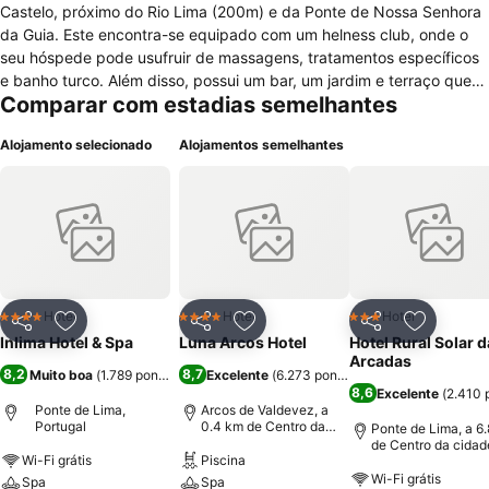
Castelo, próximo do Rio Lima (200m) e da Ponte de Nossa Senhora
da Guia. Este encontra-se equipado com um helness club, onde o
seu hóspede pode usufruir de massagens, tratamentos específicos
e banho turco. Além disso, possui um bar, um jardim e terraço que
Comparar com estadias semelhantes
inspiram a momentos de relaxamento. Em termos de serviços
gerais, o hotel oferece uma recepção com abertura durante 24h,
Alojamento selecionado
Alojamentos semelhantes
cofre, sala de bagagem, ar condicionado, quartos para não
fumadores, para pessoas com mobilidade reduzida, para famílias,
quartos com isolamento acústico, suite nupcial, serviço de quartos,
serviço para crianças, serviço de lavandaria, pequeno-almoço
servido no quarto, aluguer de bicicleta ou carro, estacionamento
gratuito e internet wireless gratuita e disponível em todo o hotel. Os
quartos encontram-se equipados com cofre, ar condicionado,
aquecimento, secretária, casa de banho com chuveiro, artigos de
Hotel
Hotel
Hotel
4 Estrelas
4 Estrelas
3 Estrelas
Partilhar
Adicionar aos favoritos
Partilhar
Adicionar aos favoritos
Partilhar
Adicionar
higiene pessoal e secador de cabelo, telefone, televisão por cabo,
Inlima Hotel & Spa
Luna Arcos Hotel
Hotel Rural Solar 
cafeteira, mini-bar, e janela com varanda e vistas para o exterior.
Arcadas
8,2
8,7
Muito boa
(
1.789 pontuações
Excelente
)
(
6.273 pontuações
)
8,6
Excelente
(
2.410 
Ponte de Lima,
Arcos de Valdevez, a
Portugal
0.4 km de Centro da
Ponte de Lima, a 6
cidade
de Centro da cidad
Wi-Fi grátis
Piscina
Wi-Fi grátis
Spa
Spa