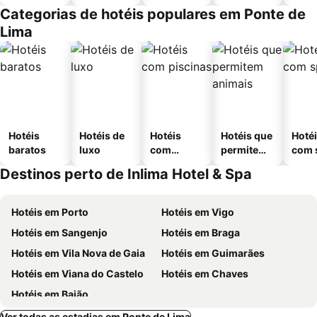
Categorias de hotéis populares em Ponte de
Lima
Hotéis
Hotéis de
Hotéis
Hotéis que
Hoté
baratos
luxo
com
permitem
com 
piscinas
animais
Destinos perto de Inlima Hotel & Spa
Hotéis em Porto
Hotéis em Vigo
Hotéis em Sangenjo
Hotéis em Braga
Hotéis em Vila Nova de Gaia
Hotéis em Guimarães
Hotéis em Viana do Castelo
Hotéis em Chaves
Hotéis em Baião
Ver todas as estadias em Ponte de Lima