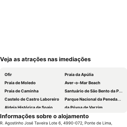
Veja as atrações nas imediações
Ampliar mapa
Ofir
Praia da Apúlia
Praia de Moledo
Aver-o-Mar Beach
Praia de Caminha
Santuário de São Bento da Porta Aberta
Castelo de Castro Laboreiro
Parque Nacional da Peneda-Gerês
Aldeia Histórica de Soajo
da Póvoa de Varzim
Informações sobre o alojamento
Praia Fluvial de Vilar da Veiga
Vila Praia de Âncora
R. Agostinho José Taveira Lote 6, 4990-072, Ponte de Lima,
Braga Parque
Estádio Municipal de Braga - Estádio AXA