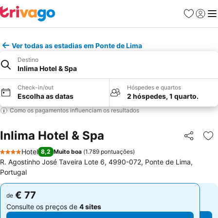
Favoritos
Iniciar
Me
Ver todas as estadias em Ponte de Lima
Destino
Inlima Hotel & Spa
Check-in/out
Hóspedes e quartos
Escolha as datas
2 hóspedes, 1 quarto.
Como os pagamentos influenciam os resultados
Inlima Hotel & Spa
Partilhar
Ad
Hotel
8,2
Muito boa
(
1.789 pontuações
)
4 Estrelas
R. Agostinho José Taveira Lote 6, 4990-072, Ponte de Lima,
Portugal
€ 77
€ 77
de
de
Consulte os preços de
4 sites
Consulte os preços de
4 sites