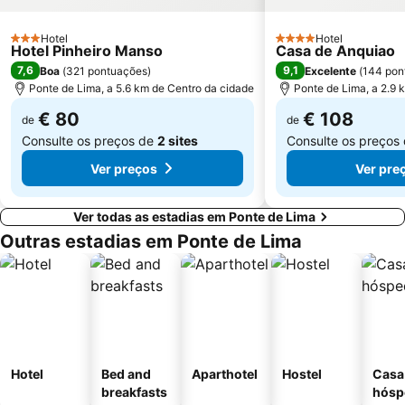
Santuário de Nossa Senhora da Peneda
Suave Mar Beach
Praia de Panxón
Apúlia Beach
Hotel
Hotel
3 Estrelas
4 Estrelas
Hotel Pinheiro Manso
Casa de Anquiao
Capela de Cima de Oliveira
Castelo de Salvaterra
7,6
9,1
Boa
(
321 pontuações
)
Excelente
(
144 pon
Ponte de Lima, a 5.6 km de Centro da cidade
Ponte de Lima, a 2.9 
€ 80
€ 108
de
de
Consulte os preços de
2 sites
Consulte os preços
Ver preços
Ver pre
Ver todas as estadias em Ponte de Lima
Outras estadias em Ponte de Lima
Hotel
Bed and
Aparthotel
Hostel
Casa
breakfasts
hósp