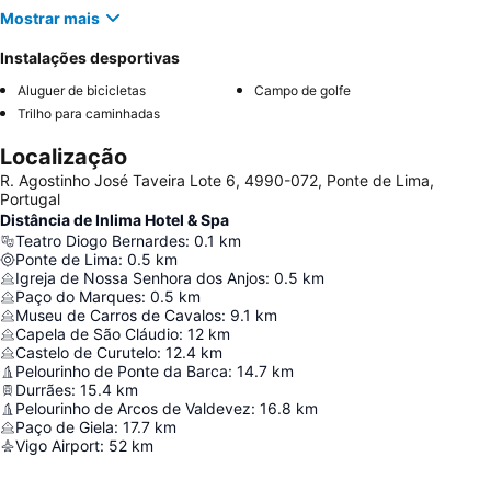
Mostrar mais
Instalações desportivas
Aluguer de bicicletas
Campo de golfe
Trilho para caminhadas
Localização
R. Agostinho José Taveira Lote 6, 4990-072, Ponte de Lima,
Portugal
Distância de Inlima Hotel & Spa
Teatro Diogo Bernardes
:
0.1
km
Ponte de Lima
:
0.5
km
Igreja de Nossa Senhora dos Anjos
:
0.5
km
Paço do Marques
:
0.5
km
Museu de Carros de Cavalos
:
9.1
km
Capela de São Cláudio
:
12
km
Castelo de Curutelo
:
12.4
km
Pelourinho de Ponte da Barca
:
14.7
km
Durrães
:
15.4
km
Pelourinho de Arcos de Valdevez
:
16.8
km
Paço de Giela
:
17.7
km
Vigo Airport
:
52
km