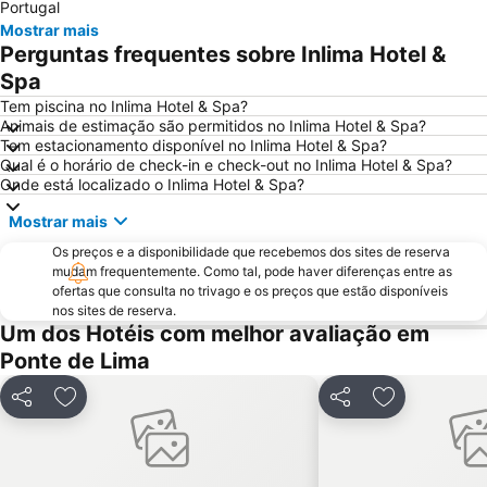
Portugal
Bom Jesus do Monte
Caxinas Beach
Mostrar mais
Perguntas frequentes sobre Inlima Hotel &
Cascata do Tahiti - Ermida
do Cabedelo
Spa
Praia Fluvial do Taboão
Termas Romanas do Alto da Cividade
Tem piscina no Inlima Hotel & Spa?
Estação de Caminhos de Ferro de Braga
Praia de Esposende
Animais de estimação são permitidos no Inlima Hotel & Spa?
Tem estacionamento disponível no Inlima Hotel & Spa?
Aquático de Fafe
Azurara Beach
Qual é o horário de check-in e check-out no Inlima Hotel & Spa?
Paseo Marítimo de Baiona
Centro Histórico de Guimarães
Onde está localizado o Inlima Hotel & Spa?
Luz
Estela Beach
Mostrar mais
Lago dos Cisnes
DiverLanhoso
Os preços e a disponibilidade que recebemos dos sites de reserva
Praia de Vila do Conde
Da Amorosa
mudam frequentemente. Como tal, pode haver diferenças entre as
ofertas que consulta no trivago e os preços que estão disponíveis
Praia da Foz do Minho
América
nos sites de reserva.
Um dos Hotéis com melhor avaliação em
Minho Center
Patos
Ponte de Lima
Igreja de Riba d'Ave
Puerto de Baiona
Albufeira do Ermal
de Castelo de Neiva
Partilhar
Adicionar aos favoritos
Partilhar
Adicionar ao
Praia Afife
Casa de Camilo - Museu e Centro de Estudos
Elevador do Bom Jesus do Monte
Posto de Turismo de Valença do Minho