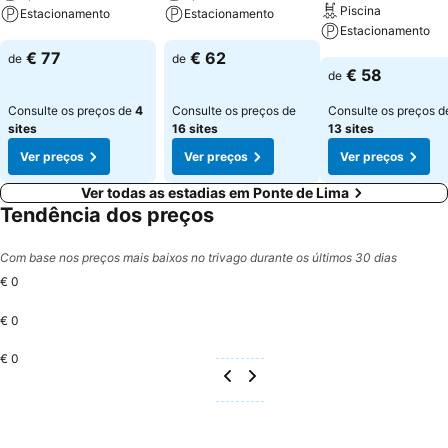
Piscina
Estacionamento
Estacionamento
Estacionamento
Ver preços
Ver preços
€ 77
€ 62
de
de
Ver preços
€ 58
de
Consulte os preços de
4
Consulte os preços de
Consulte os preços d
sites
16 sites
13 sites
Ver preços
Ver preços
Ver preços
Ver todas as estadias em Ponte de Lima
Tendência dos preços
Com base nos preços mais baixos no trivago durante os últimos 30 dias
€ 0
€ 0
€ 0