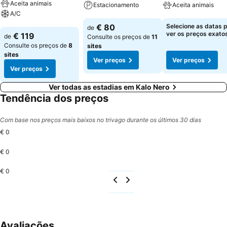
Aceita animais
Estacionamento
Aceita animais
A/C
Ver preços
Ver preços
€ 80
Selecione as datas 
de
Ver preços
ver os preços exatos
€ 119
de
Consulte os preços de
11
Consulte os preços de
8
sites
sites
Ver preços
Ver preços
Ver preços
Ver todas as estadias em Kalo Nero
Tendência dos preços
Com base nos preços mais baixos no trivago durante os últimos 30 dias
€ 0
€ 0
€ 0
Avaliações