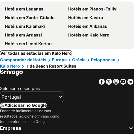
Hotéis em Laganas
Hotéis em Planos-Tsilivi
Hotéis em Zante-Cidade
Hotéis em Kastro
Hotéis em Kalamaki
Hotéis em Alikanas
Hotéis em Argassi
Hotéis em Kalo Nero
Hotéis em Limni Keriou
Ver todas as estadias em Kalo Nero
Comparador de Hotéis
Europa
Grécia
Peloponeso
Kalo Nero
Irida Beach Resort Suites
Facebook
Twitter
Insta
Yo
Selecione o seu país
Adicionar no Google
Encontre facilmente os nossos
resultados: adicione o trivago como
fonte preferencial no Google.
Empresa