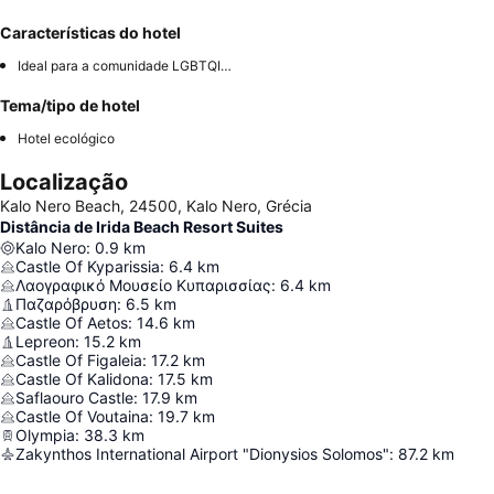
Características do hotel
Ideal para a comunidade LGBTQIA+
Tema/tipo de hotel
Hotel ecológico
Localização
Kalo Nero Beach, 24500, Kalo Nero, Grécia
Distância de Irida Beach Resort Suites
Kalo Nero
:
0.9
km
Castle Of Kyparissia
:
6.4
km
Λαογραφικό Μουσείο Κυπαρισσίας
:
6.4
km
Παζαρόβρυση
:
6.5
km
Castle Of Aetos
:
14.6
km
Lepreon
:
15.2
km
Castle Of Figaleia
:
17.2
km
Castle Of Kalidona
:
17.5
km
Saflaouro Castle
:
17.9
km
Castle Of Voutaina
:
19.7
km
Olympia
:
38.3
km
Zakynthos International Airport "Dionysios Solomos"
:
87.2
km