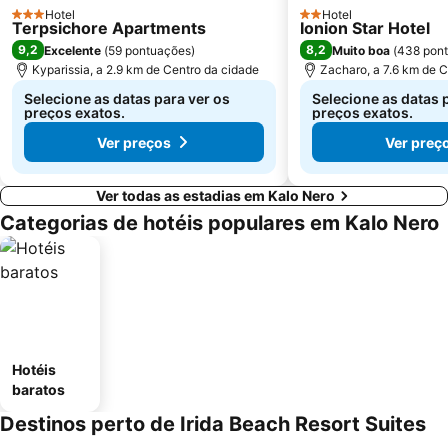
Hotel
Hotel
3 Estrelas
2 Estrelas
Terpsichore Apartments
Ionion Star Hotel
9,2
8,2
Excelente
(
59 pontuações
)
Muito boa
(
438 pon
Kyparissia, a 2.9 km de Centro da cidade
Zacharo, a 7.6 km de C
Selecione as datas para ver os
Selecione as datas 
preços exatos.
preços exatos.
Ver preços
Ver preç
Ver todas as estadias em Kalo Nero
Categorias de hotéis populares em Kalo Nero
Hotéis
baratos
Destinos perto de Irida Beach Resort Suites