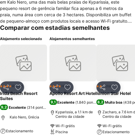
em Kalo Nero, uma das mais belas praias de Kyparissia, este
pequeno resort de gerência familiar fica apenas a 6 metros da
praia, numa área com cerca de 3 hectares. Disponibiliza um buffet
de pequeno-almoço com produtos locais e acesso Wi-Fi gratuito.
Comparar com estadias semelhantes
Todos os apartamentos possuem uma cozinha totalmente equipada,
uma televisão LCD e redes mosquiteiras. Os apartamentos também
Alojamento selecionado
Alojamentos semelhantes
têm amplas varandas e alpendres com vista para o Mar Jónico e
para as montanhas das proximidades. À direita dos apartamentos,
há uma praia com uma extensão de 20 km, na qual não existe
qualquer outro hotel. Do lado esquerdo, apenas a 5 minutos a pé,
encontra-se a praia principal, onde há bares, tabernas, mini-
mercados e locais de animação nocturna. Neste local, onde os
pinheiros combinam com o mar, os hóspedes podem pescar, nadar,
caminhar e contemplar o romântico pôr-do-sol. Na recepção, os
Resort
Hotel
Hotel
4 Estrelas
4 Estrelas
2 Estrelas
Partilhar
Adicionar aos favoritos
Partilhar
Adicionar aos favoritos
Partilhar
Adicionar
hóspedes poderão obter informações detalhadas sobre as
Irida Beach Resort
Apollo Resort Art Hotel
Ionion Star Hotel
actividades em Messénia. Existem alguns supermercados nas
Suites
9,1
8,2
Excelente
(
1.840 pontuações
Muito boa
)
(
438 p
proximidades. O hotel disponibiliza ainda estacionamento privado
9,2
Excelente
(
314 pontuações
)
gratuito. Esta propriedade também tem uma das localizações
Kyparissia, a 1.1 km de
Zacharo, a 7.6 km 
melhor pontuadas em Kyparissia!
Centro da cidade
Centro da cidade
Kalo Nero, Grécia
Wi-Fi grátis
Wi-Fi grátis
Estacionamento
Piscina
Estacionamento