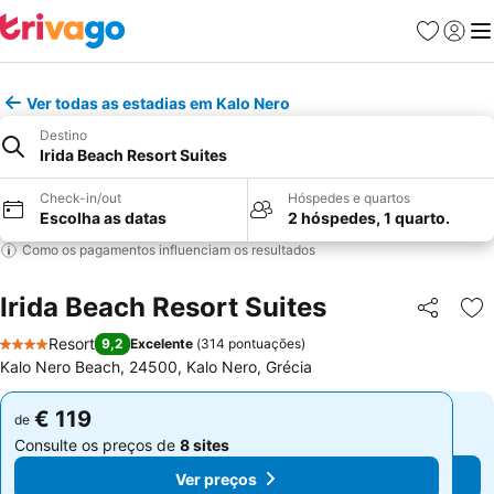
Favoritos
Iniciar
Me
Ver todas as estadias em Kalo Nero
Destino
Irida Beach Resort Suites
Check-in/out
Hóspedes e quartos
Escolha as datas
2 hóspedes, 1 quarto.
Como os pagamentos influenciam os resultados
Irida Beach Resort Suites
Partilhar
Ad
Resort
9,2
Excelente
(
314 pontuações
)
4 Estrelas
Kalo Nero Beach, 24500, Kalo Nero, Grécia
€ 119
€ 119
de
de
Consulte os preços de
8 sites
Consulte os preços de
8 sites
Ver preços
Ver preços