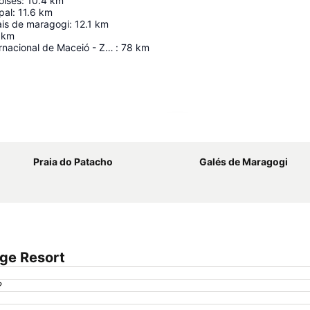
oisés
:
10.4
km
pal
:
11.6
km
ais de maragogi
:
12.1
km
km
Aeroporto Internacional de Maceió - Zumbi dos Palmares
:
78
km
Ampliar mapa
Praia do Patacho
Galés de Maragogi
nge Resort
?