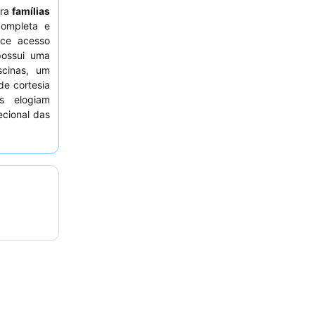
ara
famílias
ompleta e
ce acesso
possui uma
scinas, um
de cortesia
 elogiam
ecional das
s diversos
 considere
omodidades