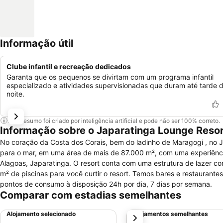
Informação útil
Clube infantil e recreação dedicados
Garanta que os pequenos se divirtam com um programa infantil
especializado e atividades supervisionadas que duram até tarde 
noite.
Este resumo foi criado por inteligência artificial e pode não ser 100% correto.
Informação sobre o Japaratinga Lounge Reso
No coração da Costa dos Corais, bem do ladinho de Maragogi , no J
para o mar, em uma área de mais de 87.000 m², com uma experiência 
Alagoas, Japaratinga. O resort conta com uma estrutura de lazer com duas quadras poliesportivas, salão de jogos, academia, sauna e mais de 2.500
m² de piscinas para você curtir o resort. Temos bares e restaurante
pontos de consumo à disposição 24h por dia, 7 dias por semana.
Comparar com estadias semelhantes
Alojamento selecionado
Alojamentos semelhantes
próximo