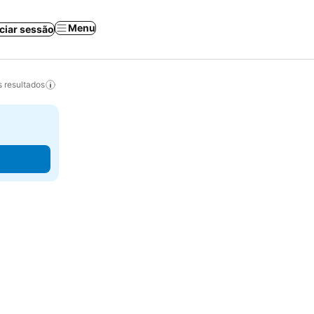
Menu
iciar sessão
 resultados