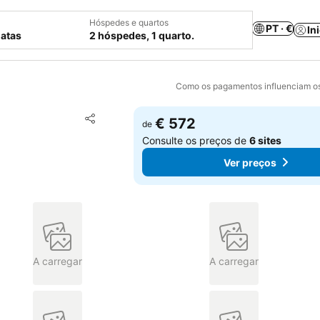
Hóspedes e quartos
PT · €
In
datas
2 hóspedes, 1 quarto.
Como os pagamentos influenciam os
Adicionar aos favoritos
€ 572
de
Partilhar
Consulte os preços de
6 sites
Ver preços
A carregar
A carregar