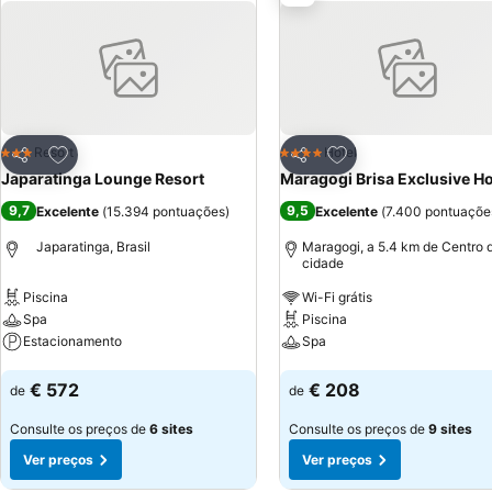
Adicionar aos favoritos
Adicionar aos favor
Resort
Hotel
3 Estrelas
4 Estrelas
Partilhar
Partilhar
Japaratinga Lounge Resort
Maragogi Brisa Exclusive Ho
9,7
9,5
Excelente
(
15.394 pontuações
)
Excelente
(
7.400 pontuaçõe
Japaratinga, Brasil
Maragogi, a 5.4 km de Centro 
cidade
Piscina
Wi-Fi grátis
Spa
Piscina
Estacionamento
Spa
Ver preços
Ver preços
€ 572
€ 208
de
de
Consulte os preços de
6 sites
Consulte os preços de
9 sites
Ver preços
Ver preços