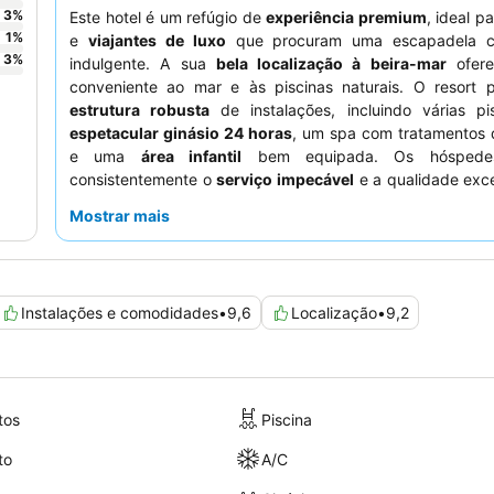
3
%
Este hotel é um refúgio de
experiência premium
, ideal p
1
%
e
viajantes de luxo
que procuram uma escapadela c
3
%
indulgente. A sua
bela localização à beira-mar
ofere
conveniente ao mar e às piscinas naturais. O resort 
estrutura robusta
de instalações, incluindo várias pi
espetacular ginásio 24 horas
, um spa com tratamentos 
e uma
área infantil
bem equipada. Os hóspedes
consistentemente o
serviço impecável
e a qualidade exc
ofertas culinárias com tudo incluído
, apresentando menu
Mostrar mais
e bebidas bem preparadas. Para uma estadia melhorada,
as novas Garden Suites pela sua decoração moderna e c
atenciosas, como torneiras de cerveja no quarto.
Instalações e comodidades
•
9,6
Localização
•
9,2
tos
Piscina
to
A/C