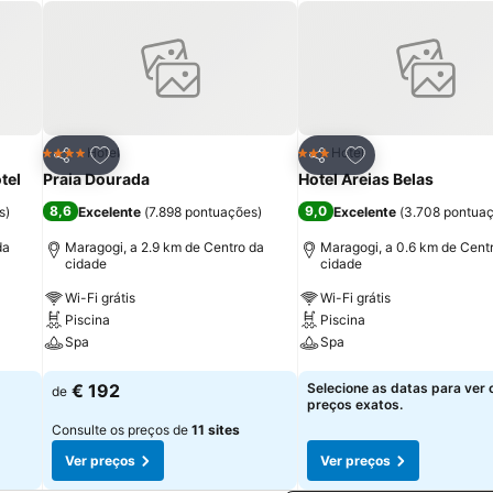
itos
Adicionar aos favoritos
Adicionar aos fav
Hotel
Hotel
4 Estrelas
3 Estrelas
Partilhar
Partilhar
tel
Praia Dourada
Hotel Areias Belas
8,6
9,0
s
)
Excelente
(
7.898 pontuações
)
Excelente
(
3.708 pontua
da
Maragogi, a 2.9 km de Centro da
Maragogi, a 0.6 km de Cent
cidade
cidade
Wi-Fi grátis
Wi-Fi grátis
Piscina
Piscina
Spa
Spa
Ver preços
Ver preços
€ 192
Selecione as datas para ver 
de
preços exatos.
Consulte os preços de
11 sites
Ver preços
Ver preços