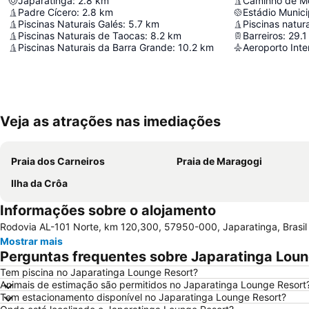
Japaratinga
:
2.8
km
Caminho de M
Padre Cícero
:
2.8
km
Estádio Munici
Piscinas Naturais Galés
:
5.7
km
Piscinas natur
Piscinas Naturais de Taocas
:
8.2
km
Barreiros
:
29.1
Piscinas Naturais da Barra Grande
:
10.2
km
Veja as atrações nas imediações
Praia dos Carneiros
Praia de Maragogi
Ilha da Crôa
Informações sobre o alojamento
Rodovia AL-101 Norte, km 120,300, 57950-000, Japaratinga, Brasil
Mostrar mais
Perguntas frequentes sobre Japaratinga Lou
Tem piscina no Japaratinga Lounge Resort?
Animais de estimação são permitidos no Japaratinga Lounge Resort
Tem estacionamento disponível no Japaratinga Lounge Resort?