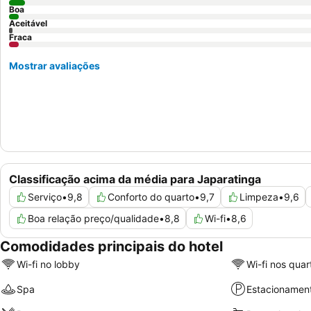
Boa
Aceitável
Fraca
Mostrar avaliações
Classificação acima da média para Japaratinga
Serviço
•
9,8
Conforto do quarto
•
9,7
Limpeza
•
9,6
Boa relação preço/qualidade
•
8,8
Wi-fi
•
8,6
Comodidades principais do hotel
Wi-fi no lobby
Wi-fi nos quar
Spa
Estacionamen