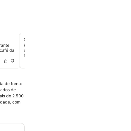
Suítes Garden Exclusive exclusivas
rante
Relaxe em quartos modernos e elegantes com comodid
café da
exclusivas, como uma torneira de chope particular, máq
Nespresso e produtos de higiene pessoal premium L'Oc
ta de frente
rados de
sidade, com