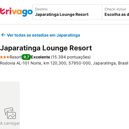
Destino
Check-in/out
Escolha as 
Ver todas as estadias em Japaratinga
Japaratinga Lounge Resort
Resort
Excelente
(
15.394 pontuações
)
9,7
3 Estrelas
Rodovia AL-101 Norte, km 120,300, 57950-000, Japaratinga, Brasil
A carregar