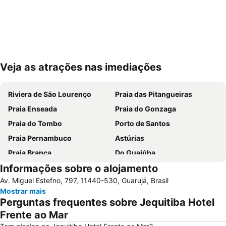
Veja as atrações nas imediações
Ampliar mapa
Riviera de São Lourenço
Praia das Pitangueiras
Praia Enseada
Praia do Gonzaga
Praia do Tombo
Porto de Santos
Praia Pernambuco
Astúrias
Praia Branca
Do Guaiúba
Informações sobre o alojamento
5ª Etapa Circuito das Praias
Mar Casado
Av. Miguel Estefno, 797, 11440-530, Guarujá, Brasil
Aquário de Santos
Acqua Mundo
Mostrar mais
Cubatão
Verão Jequitimar
Perguntas frequentes sobre Jequitiba Hotel
Perequê
Morro do Maluf
Frente ao Mar
Mendes Convention Center
Ponte Pênsil de São Vicente