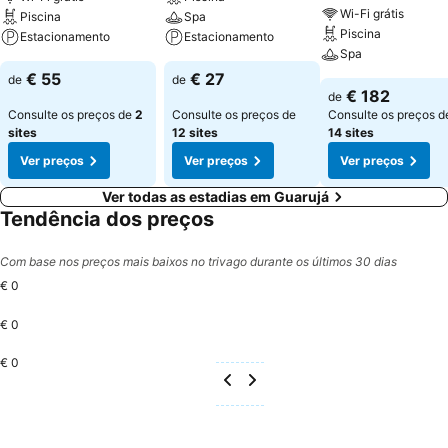
Wi-Fi grátis
Piscina
Spa
Piscina
Estacionamento
Estacionamento
Spa
€ 55
€ 27
de
de
€ 182
de
Consulte os preços de
2
Consulte os preços de
Consulte os preços d
sites
12 sites
14 sites
Ver preços
Ver preços
Ver preços
Ver todas as estadias em Guarujá
Tendência dos preços
Com base nos preços mais baixos no trivago durante os últimos 30 dias
€ 0
€ 0
€ 0