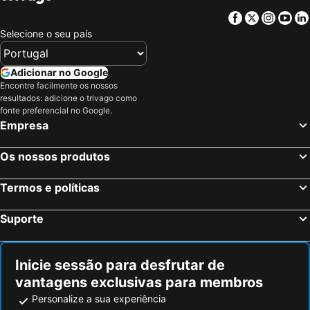
Facebook
Twitter
Insta
Yo
Selecione o seu país
Adicionar no Google
Encontre facilmente os nossos
resultados: adicione o trivago como
fonte preferencial no Google.
Empresa
Os nossos produtos
Termos e políticas
Suporte
Inicie sessão para desfrutar de
vantagens exclusivas para membros
Personalize a sua experiência