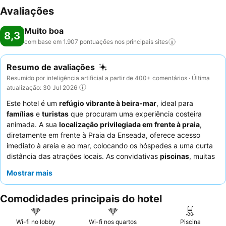
Avaliações
Muito boa
8,3
com base em 1.907 pontuações nos principais
sites
Resumo de avaliações
Resumido por inteligência artificial a partir de 400+ comentários · Última
atualização: 30 Jul 2026
Este hotel é um
refúgio vibrante à beira-mar
, ideal para
famílias
e
turistas
que procuram uma experiência costeira
animada. A sua
localização privilegiada em frente à praia
,
diretamente em frente à Praia da Enseada, oferece acesso
imediato à areia e ao mar, colocando os hóspedes a uma curta
distância das atrações locais. As convidativas
piscinas
, muitas
com vista para o mar, proporcionam um refúgio refrescante
Mostrar mais
para todas as idades. Os hóspedes elogiam consistentemente a
natureza atenciosa e prestativa
do pessoal, particularmente da
Comodidades principais do hotel
equipa da receção, e apreciam o pequeno-almoço simples, mas
delicioso, com uma boa variedade de itens. Para maior
comodidade, os hóspedes podem desfrutar de um serviço
Wi-fi no lobby
Wi-fi nos quartos
Piscina