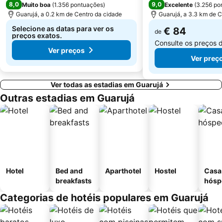
8,0
9,0
Muito boa
(
1.356 pontuações
)
Excelente
(
3.256 po
Guarujá, a 0.2 km de Centro da cidade
Guarujá, a 3.3 km de C
Selecione as datas para ver os
€ 84
de
preços exatos.
Consulte os preços 
Ver preços
Ver preç
Ver todas as estadias em Guarujá
Outras estadias em Guarujá
Hotel
Bed and
Aparthotel
Hostel
Casa
breakfasts
hósp
Categorias de hotéis populares em Guarujá