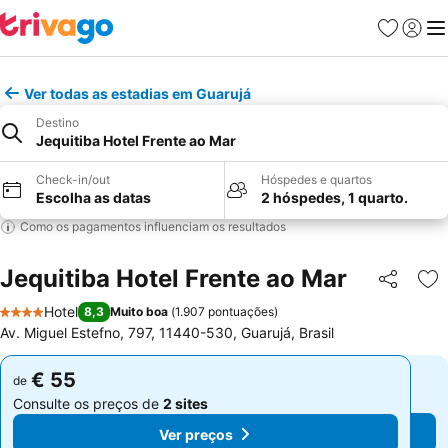
Favoritos
Iniciar
Me
Ver todas as estadias em Guarujá
Destino
Jequitiba Hotel Frente ao Mar
Check-in/out
Hóspedes e quartos
Escolha as datas
2 hóspedes, 1 quarto.
Como os pagamentos influenciam os resultados
Jequitiba Hotel Frente ao Mar
Partilhar
Ad
Hotel
8,3
Muito boa
(
1.907 pontuações
)
4 Estrelas
Av. Miguel Estefno, 797, 11440-530, Guarujá, Brasil
€ 55
€ 55
de
de
Consulte os preços de
2 sites
Consulte os preços de
2 sites
Ver preços
Ver preços