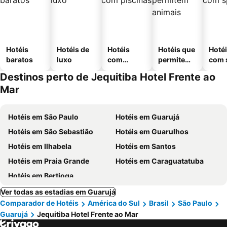
Hotéis
Hotéis de
Hotéis
Hotéis que
Hoté
baratos
luxo
com
permitem
com 
piscinas
animais
Destinos perto de Jequitiba Hotel Frente ao
Mar
Hotéis em São Paulo
Hotéis em Guarujá
Hotéis em São Sebastião
Hotéis em Guarulhos
Hotéis em Ilhabela
Hotéis em Santos
Hotéis em Praia Grande
Hotéis em Caraguatatuba
Hotéis em Bertioga
Ver todas as estadias em Guarujá
Comparador de Hotéis
América do Sul
Brasil
São Paulo
Guarujá
Jequitiba Hotel Frente ao Mar