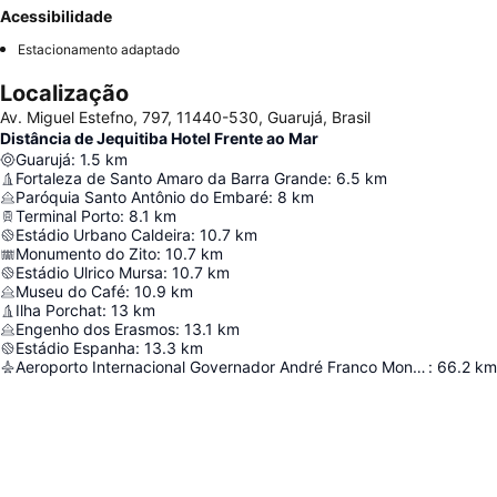
Acessibilidade
Estacionamento adaptado
Localização
Av. Miguel Estefno, 797, 11440-530, Guarujá, Brasil
Distância de Jequitiba Hotel Frente ao Mar
Guarujá
:
1.5
km
Fortaleza de Santo Amaro da Barra Grande
:
6.5
km
Paróquia Santo Antônio do Embaré
:
8
km
Terminal Porto
:
8.1
km
Estádio Urbano Caldeira
:
10.7
km
Monumento do Zito
:
10.7
km
Estádio Ulrico Mursa
:
10.7
km
Museu do Café
:
10.9
km
Ilha Porchat
:
13
km
Engenho dos Erasmos
:
13.1
km
Estádio Espanha
:
13.3
km
Aeroporto Internacional Governador André Franco Montoro
:
66.2
km