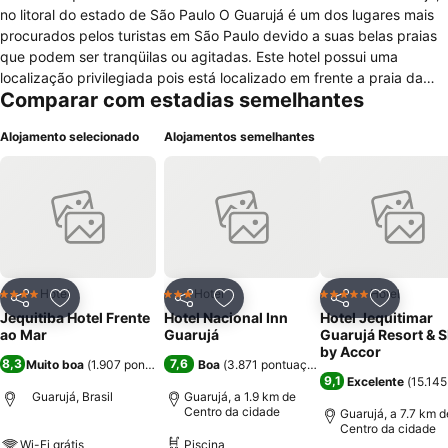
no litoral do estado de São Paulo O Guarujá é um dos lugares mais
procurados pelos turistas em São Paulo devido a suas belas praias
que podem ser tranqüilas ou agitadas. Este hotel possui uma
localização privilegiada pois está localizado em frente a praia da
Comparar com estadias semelhantes
Enseada. Nos arredores do hotel o turista encontrará bares,
restaurantes, comércio local, bancos, baladas e shoppings. A região
Alojamento selecionado
Alojamentos semelhantes
é muito procurada pelos turistas e principalmente durante a noite
fica muito movimentada devido as atrações locais. Todas as suítes
estão decoradas e equipadas com frigobar, ar condicionado,
televisão e banheiro privativo. O hotel conta com suítes para
solteiros, casais e famílias com até 3 pessoas. Há opção de suítes
com vista para o mar. O hotel oferece serviço de café da manhã e
de chá da tarde, serviço de quarto, acesso a internet wireless
gratuito, possui convênio com quiosque na praia e com cafeteria,
Hotel
Hotel
Hotel
4 Estrelas
3 Estrelas
5 Estrelas
Partilhar
Adicionar aos favoritos
Partilhar
Adicionar aos favoritos
Partilhar
Adicionar
além de disponibilizar um serviço de praia completo.
Jequitiba Hotel Frente
Hotel Nacional Inn
Hotel Jequitimar
ao Mar
Guarujá
Guarujá Resort & 
by Accor
8,3
7,6
Muito boa
(
1.907 pontuações
)
Boa
(
3.871 pontuações
)
9,1
Excelente
(
15.145
Guarujá, Brasil
Guarujá, a 1.9 km de
Centro da cidade
Guarujá, a 7.7 km d
Centro da cidade
Wi-Fi grátis
Piscina