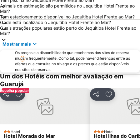
Tem piscina no Jequitiba Hotel Frente ao Mar?
Animais de estimação são permitidos no Jequitiba Hotel Frente ao
Mar?
Tem estacionamento disponível no Jequitiba Hotel Frente ao Mar?
Onde está localizado o Jequitiba Hotel Frente ao Mar?
Quais atrações populares estão perto do Jequitiba Hotel Frente ao
Mar?
Mostrar mais
Os preços e a disponibilidade que recebemos dos sites de reserva
mudam frequentemente. Como tal, pode haver diferenças entre as
ofertas que consulta no trivago e os preços que estão disponíveis
nos sites de reserva.
Um dos Hotéis com melhor avaliação em
Guarujá
Escolha popular
Partilhar
Adicionar aos favoritos
Partilhar
Adicionar aos
Hotel
Hotel
2 Estrelas
3 Estrelas
Hotel Morada do Mar
Hotel Ilhas do Cari