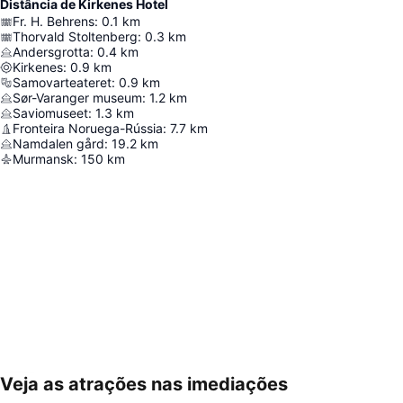
Distância de Kirkenes Hotel
Fr. H. Behrens
:
0.1
km
Thorvald Stoltenberg
:
0.3
km
Andersgrotta
:
0.4
km
Kirkenes
:
0.9
km
Samovarteateret
:
0.9
km
Sør-Varanger museum
:
1.2
km
Saviomuseet
:
1.3
km
Fronteira Noruega-Rússia
:
7.7
km
Namdalen gård
:
19.2
km
Murmansk
:
150
km
Veja as atrações nas imediações
Ampliar mapa