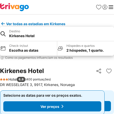
Favoritos
Iniciar
Me
Ver todas as estadias em Kirkenes
Destino
Kirkenes Hotel
Check-in/out
Hóspedes e quartos
Escolha as datas
2 hóspedes, 1 quarto.
Como os pagamentos influenciam os resultados
Kirkenes Hotel
Partilhar
Ad
Hotel
6,6
(
400 pontuações
)
3 Estrelas
DR WESSELGATE 3, 9917, Kirkenes, Noruega
Selecione as datas para ver os preços exatos.
Selecione as datas para ver os preços exatos.
Ver preços
Ver preços