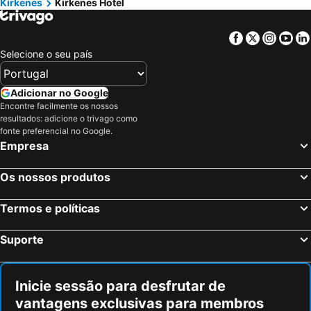
Kirkenes
Kirkenes Hotel
Facebook
Twitter
Insta
Yo
Selecione o seu país
Adicionar no Google
Encontre facilmente os nossos
resultados: adicione o trivago como
fonte preferencial no Google.
Empresa
Os nossos produtos
Termos e políticas
Suporte
Inicie sessão para desfrutar de
vantagens exclusivas para membros