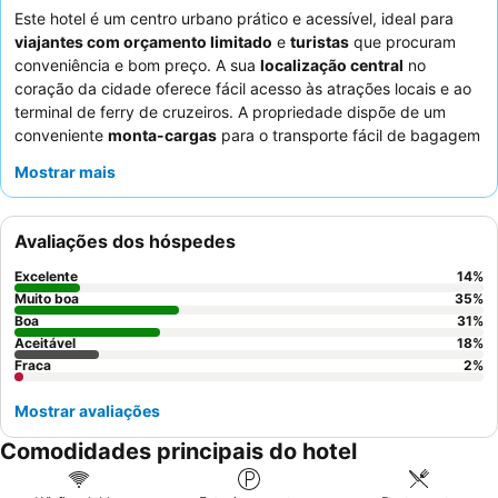
Este hotel é um centro urbano prático e acessível, ideal para
viajantes com orçamento limitado
e
turistas
que procuram
conveniência e bom preço. A sua
localização central
no
coração da cidade oferece fácil acesso às atrações locais e ao
terminal de ferry de cruzeiros. A propriedade dispõe de um
conveniente
monta-cargas
para o transporte fácil de bagagem
para os andares superiores, uma comodidade notável dada a
Mostrar mais
ausência de um elevador tradicional. Os hóspedes elogiam
consistentemente os
funcionários simpáticos e prestativos
e
as deliciosas ofertas do
restaurante chinês no local
. Para uma
Avaliações dos hóspedes
experiência mais tranquila, os hóspedes podem considerar
solicitar um quarto virado para o lado oposto da rua para
Excelente
14
%
minimizar o ruído potencial dos estabelecimentos próximos.
Muito boa
35
%
Boa
31
%
Aceitável
18
%
Fraca
2
%
Mostrar avaliações
Comodidades principais do hotel