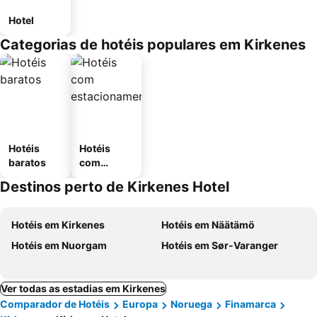
Hotel
Categorias de hotéis populares em Kirkenes
Hotéis
Hotéis
baratos
com
estaciona
Destinos perto de Kirkenes Hotel
mento
Hotéis em Kirkenes
Hotéis em Näätämö
Hotéis em Nuorgam
Hotéis em Sør-Varanger
Ver todas as estadias em Kirkenes
Comparador de Hotéis
Europa
Noruega
Finamarca