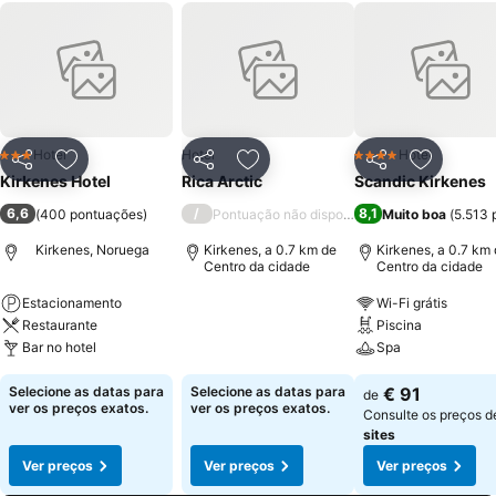
Hotel
Hotel
Hotel
3 Estrelas
4 Estrelas
Partilhar
Adicionar aos favoritos
Partilhar
Adicionar aos favoritos
Partilhar
Adicionar
Kirkenes Hotel
Rica Arctic
Scandic Kirkenes
6,6
/
8,1
(
400 pontuações
)
Pontuação não disponível
Muito boa
(
5.513 
Kirkenes, Noruega
Kirkenes, a 0.7 km de
Kirkenes, a 0.7 km
Centro da cidade
Centro da cidade
Estacionamento
Wi-Fi grátis
Restaurante
Piscina
Bar no hotel
Spa
Selecione as datas para
Selecione as datas para
€ 91
de
ver os preços exatos.
ver os preços exatos.
Consulte os preços 
sites
Ver preços
Ver preços
Ver preços