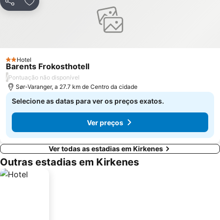
Partilhar
Adicionar aos favoritos
Hotel
2 Estrelas
Barents Frokosthotell
/
Pontuação não disponível
Sør-Varanger, a 27.7 km de Centro da cidade
Selecione as datas para ver os preços exatos.
Ver preços
Ver todas as estadias em Kirkenes
Outras estadias em Kirkenes