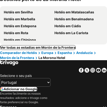
Hotéis em Sevilha
Hotéis em Matalascañas
Hotéis em Marbella
Hotéis em Benalmadena
Hotéis em Estepona
Hotéis em Cádis
Hotéis em Rota
Hotéis em La Carlota
Hotéis em Chipiona
Ver todas as estadias em Morón de la Frontera
Comparador de Hotéis
Europa
Espanha
Andaluzia
Morón de la Frontera
La Morona Hotel
Facebook
Twitter
Insta
Yo
Selecione o seu país
Adicionar no Google
Encontre facilmente os nossos
resultados: adicione o trivago como
fonte preferencial no Google.