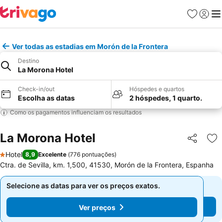
Favoritos
Iniciar
Me
Ver todas as estadias em Morón de la Frontera
Destino
La Morona Hotel
Check-in/out
Hóspedes e quartos
Escolha as datas
2 hóspedes, 1 quarto.
Como os pagamentos influenciam os resultados
La Morona Hotel
Partilhar
Ad
Hotel
8,9
Excelente
(
776 pontuações
)
1 Estrelas
Ctra. de Sevilla, km. 1,500, 41530, Morón de la Frontera, Espanha
Selecione as datas para ver os preços exatos.
Selecione as datas para ver os preços exatos.
Ver preços
Ver preços