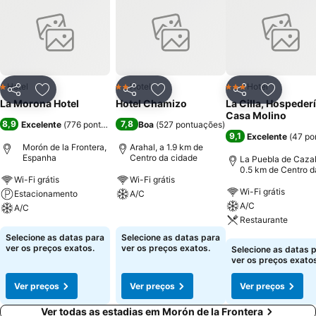
Hotel
Hotel
Hotel
1 Estrelas
2 Estrelas
3 Estrelas
Partilhar
Adicionar aos favoritos
Partilhar
Adicionar aos favoritos
Partilhar
Adicionar
La Morona Hotel
Hotel Chamizo
La Cilla, Hospeder
Casa Molino
8,9
7,8
Excelente
(
776 pontuações
)
Boa
(
527 pontuações
)
9,1
Excelente
(
47 po
Morón de la Frontera,
Arahal, a 1.9 km de
Espanha
Centro da cidade
La Puebla de Cazal
0.5 km de Centro d
Wi-Fi grátis
Wi-Fi grátis
cidade
Wi-Fi grátis
Estacionamento
A/C
A/C
A/C
Ver preços
Restaurante
Ver preços
Selecione as datas para
Selecione as datas para
Ver preços
ver os preços exatos.
ver os preços exatos.
Selecione as datas 
ver os preços exatos
Ver preços
Ver preços
Ver preços
Ver todas as estadias em Morón de la Frontera