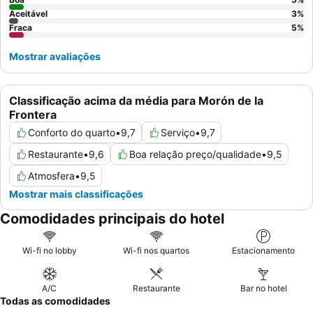
Aceitável
3
%
Fraca
5
%
Mostrar avaliações
Classificação acima da média para Morón de la
Frontera
Conforto do quarto
•
9,7
Serviço
•
9,7
Restaurante
•
9,6
Boa relação preço/qualidade
•
9,5
Atmosfera
•
9,5
Mostrar mais classificações
Comodidades principais do hotel
Wi-fi no lobby
Wi-fi nos quartos
Estacionamento
A/C
Restaurante
Bar no hotel
Todas as comodidades