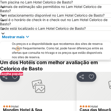
Tem piscina no Lam Hotel Celorico de Basto?
DiverLanhoso
Minho Center
Animais de estimação são permitidos no Lam Hotel Celorico de
Basto?
Azurara Parque Aventura
Igreja de Riba d'Ave
Tem estacionamento disponível no Lam Hotel Celorico de Basto?
Albufeira do Ermal
Estação Ferroviária de Régua
Qual é o horário de check-in e check-out no Lam Hotel Celorico de
Basto?
Igreja Matriz da Lixa
Casa de Camilo - Museu e Centro de Estudos
Onde está localizado o Lam Hotel Celorico de Basto?
Ponte e Torre de Ucanha
Elevador do Bom Jesus do Monte
Mostrar mais
Capela de Cima de Oliveira
Parque de Exposições de Braga
Os preços e a disponibilidade que recebemos dos sites de reserva
Fluvial de Adaúfe
Cascata de Fisgas de Ermelo
mudam frequentemente. Como tal, pode haver diferenças entre as
ofertas que consulta no trivago e os preços que estão disponíveis
Parque Natural do Alvão
Estádio da Mata Real
nos sites de reserva.
Castelo de Lamego
Castelo de Guimarães
Um dos Hotéis com melhor avaliação em
Celorico de Basto
Complexo Desportivo Universitário de Gualtar
Pavilhão de Hóquei em Patins Riba de Ave Hóquei Clube
Escolha popular
Barragem de Vilarinho das Furnas
Igreja de Joane
Partilhar
Adicionar aos favoritos
Partilhar
Adicionar 
Paróquia São Miguel das Caldas de Vizela
Mosteiro de Landim
Citânia de Briteiros
Núcleo Ferroviário de Arco de Baúlhe
Da Rodovia
Igreja de Geraz do Minho
Trilho do Vale do Teixeira
Maria da Fonte
Hotel
Hotel
3 Estrelas
4 Estrelas
Mondim Hotel & Spa
Casa das Mourô