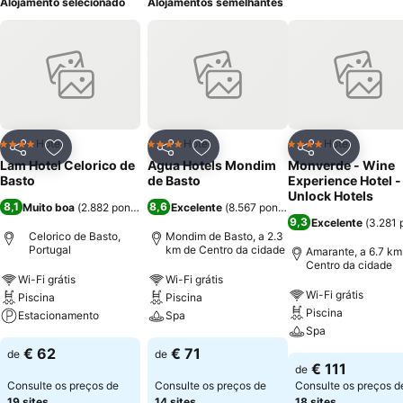
Alojamento selecionado
Alojamentos semelhantes
Hotel
Hotel
Hotel
4 Estrelas
4 Estrelas
4 Estrelas
Partilhar
Adicionar aos favoritos
Partilhar
Adicionar aos favoritos
Partilhar
Adicionar
Lam Hotel Celorico de
Agua Hotels Mondim
Monverde - Wine
Basto
de Basto
Experience Hotel -
Unlock Hotels
8,1
8,6
Muito boa
(
2.882 pontuações
Excelente
)
(
8.567 pontuações
)
9,3
Excelente
(
3.281 
Celorico de Basto,
Mondim de Basto, a 2.3
Portugal
km de Centro da cidade
Amarante, a 6.7 km
Centro da cidade
Wi-Fi grátis
Wi-Fi grátis
Wi-Fi grátis
Piscina
Piscina
Piscina
Estacionamento
Spa
Spa
€ 62
€ 71
de
de
€ 111
de
Consulte os preços de
Consulte os preços de
Consulte os preços d
19 sites
14 sites
18 sites