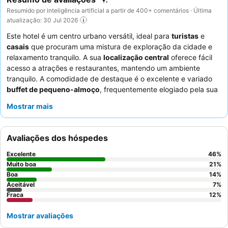
Resumido por inteligência artificial a partir de 400+ comentários · Última
atualização: 30 Jul 2026
Este hotel é um centro urbano versátil, ideal para
turistas
e
casais
que procuram uma mistura de exploração da cidade e
relaxamento tranquilo. A sua
localização central
oferece fácil
acesso a atrações e restaurantes, mantendo um ambiente
tranquilo. A comodidade de destaque é o excelente e variado
buffet de pequeno-almoço
, frequentemente elogiado pela sua
qualidade e vasta seleção. Os hóspedes elogiam
Mostrar mais
consistentemente os
funcionários
pela sua simpatia e atenção
excecionais, garantindo uma estadia acolhedora. Para uma
experiência mais tranquila, os hóspedes devem solicitar um
Avaliações dos hóspedes
quarto virado para o pátio interior.
Excelente
46
%
Muito boa
21
%
Boa
14
%
Aceitável
7
%
Fraca
12
%
Mostrar avaliações