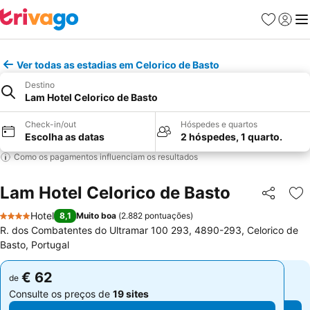
Favoritos
Iniciar
Me
Ver todas as estadias em Celorico de Basto
Destino
Lam Hotel Celorico de Basto
Check-in/out
Hóspedes e quartos
Escolha as datas
2 hóspedes, 1 quarto.
Como os pagamentos influenciam os resultados
Lam Hotel Celorico de Basto
Partilhar
Ad
Hotel
8,1
Muito boa
(
2.882 pontuações
)
4 Estrelas
R. dos Combatentes do Ultramar 100 293, 4890-293, Celorico de
Basto, Portugal
€ 62
€ 62
de
de
Consulte os preços de
19 sites
Consulte os preços de
19 sites