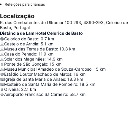
Refeições para crianças
Localização
R. dos Combatentes do Ultramar 100 293, 4890-293, Celorico de
Basto, Portugal
Distância de Lam Hotel Celorico de Basto
Celorico de Basto
:
0.7
km
Castelo de Arnóia
:
5.1
km
Museu das Terras de Basto
:
10.8
km
Casa do Penedo
:
11.9
km
Solar dos Magalhães
:
14.9
km
Ponte de São Gonçalo
:
15
km
Museu Municipal Amadeo de Souza-Cardoso
:
15
km
Estádio Doutor Machado de Matos
:
16
km
Igreja de Santa Maria de Airães
:
18.3
km
Mosteiro de Santa Maria de Pombeiro
:
18.5
km
Oliveira
:
22.1
km
Aeroporto Francisco Sá Carneiro
:
58.7
km