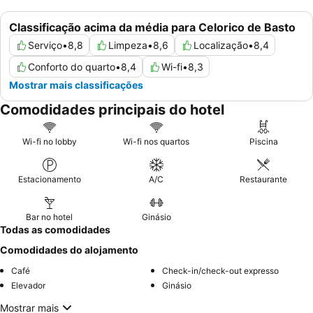
Classificação acima da média para Celorico de Basto
Serviço
•
8,8
Limpeza
•
8,6
Localização
•
8,4
Conforto do quarto
•
8,4
Wi-fi
•
8,3
Mostrar mais classificações
Comodidades principais do hotel
Wi-fi no lobby
Wi-fi nos quartos
Piscina
Estacionamento
A/C
Restaurante
Bar no hotel
Ginásio
Todas as comodidades
Comodidades do alojamento
Café
Check-in/check-out expresso
Elevador
Ginásio
Mostrar mais