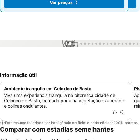
Ver preços
Ver preços
1 / 56
Informação útil
Ambiente tranquilo em Celorico de Basto
Pi
Viva uma experiência tranquila na pitoresca cidade de
Ap
Celorico de Basto, cercada por uma vegetação exuberante
qu
e colinas ondulantes.
rel
Este resumo foi criado por inteligência artificial e pode não ser 100% correto.
Comparar com estadias semelhantes