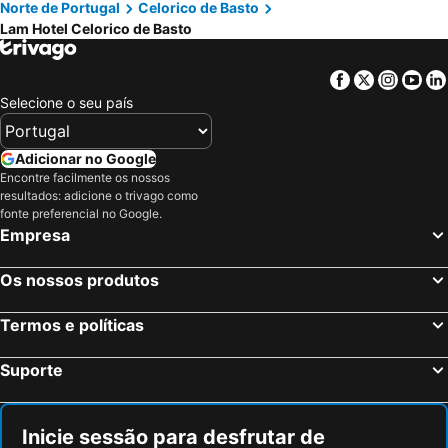
Norte de Portugal
Celorico de Basto
Lam Hotel Celorico de Basto
Facebook
Twitter
Insta
Yo
Selecione o seu país
Adicionar no Google
Encontre facilmente os nossos
resultados: adicione o trivago como
fonte preferencial no Google.
Empresa
Os nossos produtos
Termos e políticas
Suporte
Inicie sessão para desfrutar de