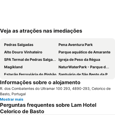
Veja as atrações nas imediações
Ampliar mapa
Pedras Salgadas
Pena Aventura Park
Alto Douro Vinhateiro
Parque aquático de Amarante
SPA Termal de Pedras Salgadas
Igreja de Peso da Régua
Magikland
NaturWaterPark - Parque de Diversões do Douro
Estação Ferroviária do Pinhão
Santuário de São Bento da Porta Aberta
Informações sobre o alojamento
Praia Fluvial de Vilar da Veiga
Braga Parque
R. dos Combatentes do Ultramar 100 293, 4890-293, Celorico de
Estádio Municipal de Braga - Estádio AXA
Aldeia Rural Preservada de Quintandona
Basto, Portugal
Bom Jesus do Monte
Termas Romanas do Alto da Cividade
Mostrar mais
Perguntas frequentes sobre Lam Hotel
Estação de Caminhos de Ferro de Braga
Aquático de Fafe
Celorico de Basto
Centro Histórico de Guimarães
Lago dos Cisnes