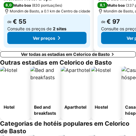
8,0
8,1
Muito boa
(
830 pontuações
)
Muito boa
(
337 
Mondim de Basto, a 0.1 km de Centro da cidade
Mondim de Basto, a
€ 55
€ 97
de
de
Consulte os preços de
2 sites
Consulte os preç
Ver preços
Ver 
Ver todas as estadias em Celorico de Basto
Outras estadias em Celorico de Basto
Hotel
Bed and
Aparthotel
Hostel
Casa
breakfasts
hósp
Categorias de hotéis populares em Celorico
de Basto