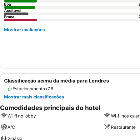
Boa
Aceitável
Fraca
Mostrar avaliações
Classificação acima da média para Londres
Estacionamento
•
7,6
Mostrar mais classificações
Comodidades principais do hotel
Wi-fi no lobby
Wi-fi nos quar
A/C
Restaurante
Ginásio