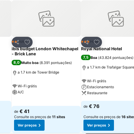
o.
itos
Adicionar aos favoritos
Adicionar aos fav
Hotel
Hotel
2 Estrelas
3 Estrelas
Partilhar
Partilhar
ibis budget London Whitechapel
Royal National Hotel
- Brick Lane
7,5
Boa
(
43.824 pontuações
)
8,0
Muito boa
(
8.391 pontuações
)
a
a 1.7 km de Trafalgar Squar
a 1.7 km de Tower Bridge
Wi-Fi grátis
Wi-Fi grátis
Estacionamento
A/C
Restaurante
Ver preços
Ver preços
€ 76
de
€ 41
de
Consulte os preços de
11 sites
Consulte os preços de
16 site
Ver preços
Ver preços