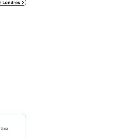
em Londres
ltima