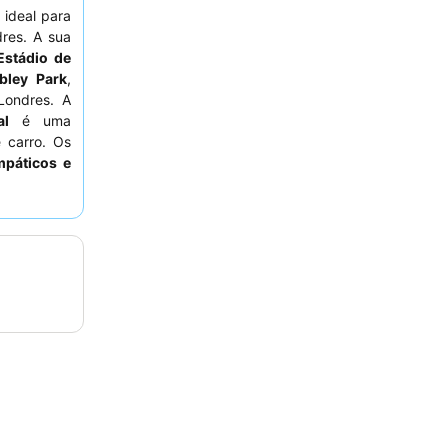
 ideal para
res. A sua
Estádio de
bley Park
,
Londres. A
al
é uma
 carro. Os
mpáticos e
ularmente o
idere pedir