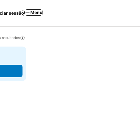
Menu
iciar sessão
 resultados