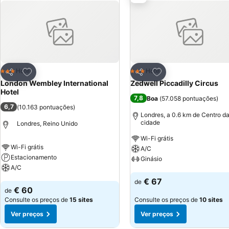
almoço no quarto, serviço de engomadoria e Internet sob pagament
Adicionar aos favoritos
Adicionar aos favor
Hotel
Hotel
3 Estrelas
3 Estrelas
Partilhar
Partilhar
London Wembley International
Zedwell Piccadilly Circus
Hotel
7,8
Boa
(
57.058 pontuações
)
6,7
(
10.163 pontuações
)
Londres, a 0.6 km de Centro d
cidade
Londres, Reino Unido
Wi-Fi grátis
Wi-Fi grátis
A/C
Estacionamento
Ginásio
A/C
Ver preços
€ 67
de
Ver preços
€ 60
de
Consulte os preços de
15 sites
Consulte os preços de
10 sites
Ver preços
Ver preços