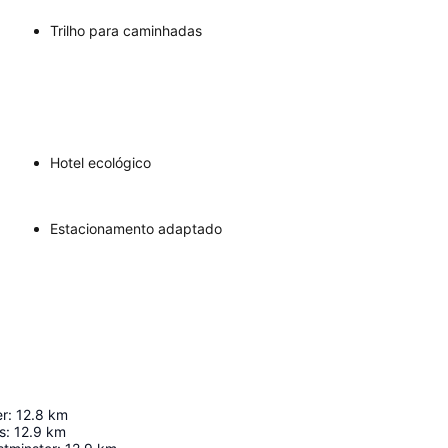
Trilho para caminhadas
Hotel ecológico
Estacionamento adaptado
er
:
12.8
km
s
:
12.9
km