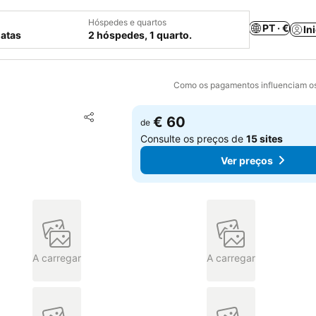
Hóspedes e quartos
PT · €
In
datas
2 hóspedes, 1 quarto.
Como os pagamentos influenciam os
Adicionar aos favoritos
€ 60
de
Partilhar
Consulte os preços de
15 sites
Ver preços
A carregar
A carregar