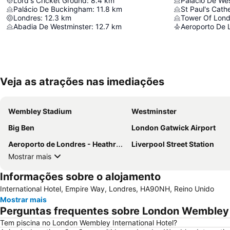
Lord's Cricket Ground
:
8.4
km
Palácio De We
Palácio De Buckingham
:
11.8
km
St Paul's Cath
Londres
:
12.3
km
Tower Of Lon
Abadia De Westminster
:
12.7
km
Aeroporto De 
Veja as atrações nas imediações
Wembley Stadium
Westminster
Big Ben
London Gatwick Airport
Aeroporto de Londres - Heathrow
Liverpool Street Station
Mostrar mais
Informações sobre o alojamento
International Hotel, Empire Way, Londres, HA90NH, Reino Unido
Mostrar mais
Perguntas frequentes sobre London Wembley I
Tem piscina no London Wembley International Hotel?