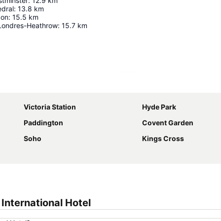
stminster
:
12.9
km
edral
:
13.8
km
don
:
15.5
km
Londres-Heathrow
:
15.7
km
Ampliar mapa
Victoria Station
Hyde Park
Paddington
Covent Garden
Soho
Kings Cross
nternational Hotel