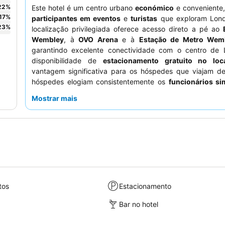
22
%
Este hotel é um centro urbano
económico
e conveniente,
17
%
participantes em eventos
e
turistas
que exploram Lond
23
%
localização privilegiada oferece acesso direto a pé ao
Wembley
, à
OVO Arena
e à
Estação de Metro Wem
garantindo excelente conectividade com o centro de 
disponibilidade de
estacionamento gratuito no loc
vantagem significativa para os hóspedes que viajam de
hóspedes elogiam consistentemente os
funcionários si
prestativos
e o satisfatório menu do
Sports Bar
, partic
Mostrar mais
fish and chips. Para uma experiência mais tranquila, cons
um quarto virado para longe da estrada principal.
tos
Estacionamento
Bar no hotel