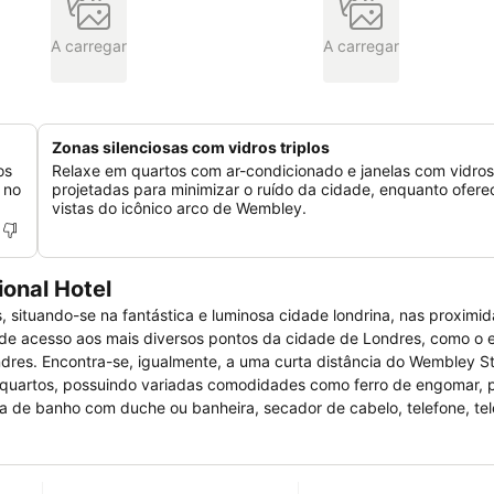
A carregar
A carregar
Zonas silenciosas com vidros triplos
os
Relaxe em quartos com ar-condicionado e janelas com vidros 
 no
projetadas para minimizar o ruído da cidade, enquanto ofer
vistas do icônico arco de Wembley.
onal Hotel
ituando-se na fantástica e luminosa cidade londrina, nas proximi
 de acesso aos mais diversos pontos da cidade de Londres, como o 
dres. Encontra-se, igualmente, a uma curta distância do Wembley S
nos quartos, possuindo variadas comodidades como ferro de engomar, 
 de banho com duche ou banheira, secador de cabelo, telefone, tel
. Como serviços gerais, poderá encontrar neste peculiar hotel divers
ra não fumadores e para pessoas com mobilidade condicionada, ele
, comodidades para reuniões/banquetes, lavandaria, limpeza a seco