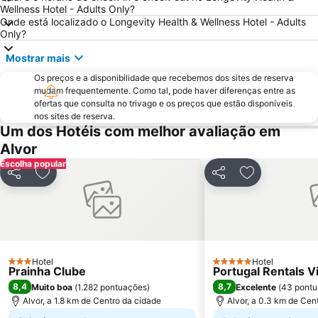
Wellness Hotel - Adults Only?
Praia da Arrifana
Inatel Beach
Onde está localizado o Longevity Health & Wellness Hotel - Adults
Only?
Marina de Albufeira
AlgarveShopping
Praia Dona Ana
Do Alvor
Mostrar mais
Ferreiras
Aqualand Algarve
Os preços e a disponibilidade que recebemos dos sites de reserva
mudam frequentemente. Como tal, pode haver diferenças entre as
Baiona Beach
Prainha
ofertas que consulta no trivago e os preços que estão disponíveis
nos sites de reserva.
do Monte Clérigo
Areias de São João
Um dos Hotéis com melhor avaliação em
Praia do Burgau
Praia de Três Irmãos
Alvor
Praia de Porto de Mós
Praia da Salema
Escolha popular
Partilhar
Adicionar aos favoritos
Partilhar
Adicionar aos
Marina de Lagos
Praia do Ancão
Sesmarias
Aveiros
Paderne
Carvoeiro
Praia Maria Luísa
Vale De Parra
Hotel
Hotel
3 Estrelas
5 Estrelas
Prainha Clube
Portugal Rentals V
8,4
8,7
Muito boa
(
1.282 pontuações
)
Excelente
(
43 pont
Alvor, a 1.8 km de Centro da cidade
Alvor, a 0.3 km de Cen