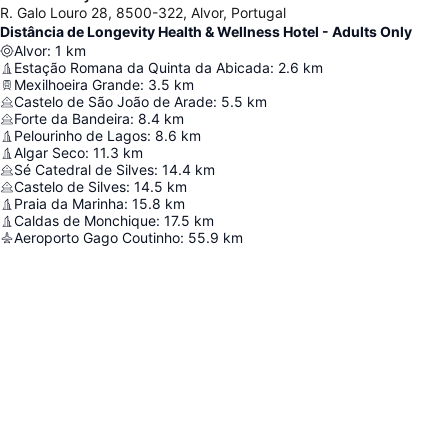
R. Galo Louro 28, 8500-322, Alvor, Portugal
Distância de Longevity Health & Wellness Hotel - Adults Only
Alvor
:
1
km
Estação Romana da Quinta da Abicada
:
2.6
km
Mexilhoeira Grande
:
3.5
km
Castelo de São João de Arade
:
5.5
km
Forte da Bandeira
:
8.4
km
Pelourinho de Lagos
:
8.6
km
Algar Seco
:
11.3
km
Sé Catedral de Silves
:
14.4
km
Castelo de Silves
:
14.5
km
Praia da Marinha
:
15.8
km
Caldas de Monchique
:
17.5
km
Aeroporto Gago Coutinho
:
55.9
km