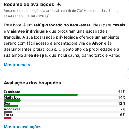
Resumo de avaliações
Resumido por inteligência artificial a partir de 700+ comentários · Última
atualização: 30 Jul 2026
Este hotel é um
refúgio focado no bem-estar
, ideal para
casais
e
viajantes individuais
que procuram uma escapadela
tranquila. A sua localização privilegiada oferece um ambiente
sereno com fácil acesso à encantadora vila de
Alvor
e às
deslumbrantes praias locais. O ponto alto da propriedade é a
sua ampla
área de spa
, que inclui sauna, banho turco e várias
piscinas terapêuticas, complementada por um ginásio bem
Mostrar mais
equipado. Os hóspedes elogiam consistentemente o
staff
simpático e atencioso
e o extenso, saudável e variado
buffet
de pequeno-almoço
. Para uma experiência melhorada,
Avaliações dos hóspedes
considere reservar um quarto com
varanda privada
para
desfrutar de vistas encantadoras.
Excelente
61
%
Muito boa
14
%
Boa
12
%
Aceitável
7
%
Fraca
6
%
Mostrar avaliações