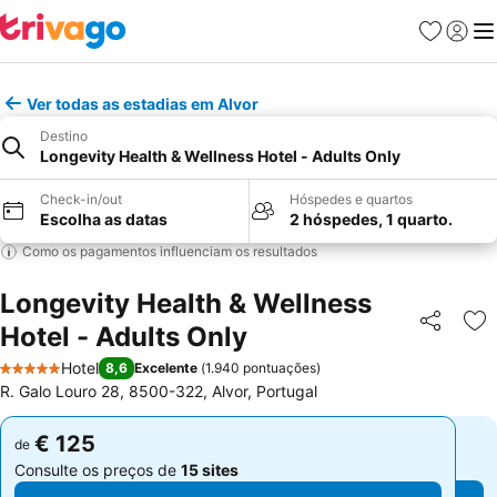
Favoritos
Iniciar
Me
Ver todas as estadias em Alvor
Destino
Longevity Health & Wellness Hotel - Adults Only
Check-in/out
Hóspedes e quartos
Escolha as datas
2 hóspedes, 1 quarto.
Como os pagamentos influenciam os resultados
Longevity Health & Wellness
Hotel - Adults Only
Partilhar
Ad
Hotel
8,6
Excelente
(
1.940 pontuações
)
5 Estrelas
R. Galo Louro 28, 8500-322, Alvor, Portugal
€ 125
€ 125
de
de
Consulte os preços de
15 sites
Consulte os preços de
15 sites