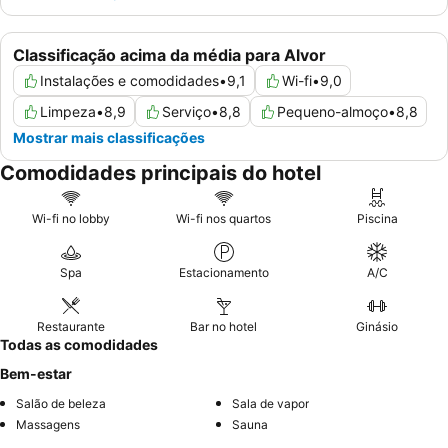
Classificação acima da média para Alvor
Instalações e comodidades
•
9,1
Wi-fi
•
9,0
Limpeza
•
8,9
Serviço
•
8,8
Pequeno-almoço
•
8,8
Mostrar mais classificações
Comodidades principais do hotel
Wi-fi no lobby
Wi-fi nos quartos
Piscina
Spa
Estacionamento
A/C
Restaurante
Bar no hotel
Ginásio
Todas as comodidades
Bem-estar
Salão de beleza
Sala de vapor
Massagens
Sauna