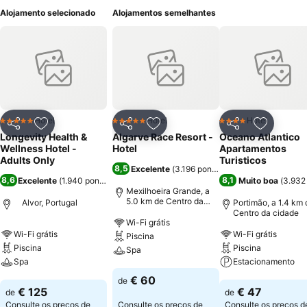
Alojamento selecionado
Alojamentos semelhantes
Hotel
Hotel
Hotel
5 Estrelas
5 Estrelas
4 Estrelas
Partilhar
Adicionar aos favoritos
Partilhar
Adicionar aos favoritos
Partilhar
Adicionar
Longevity Health &
Algarve Race Resort -
Oceano Atlantico
Wellness Hotel -
Hotel
Apartamentos
Adults Only
Turisticos
8,5
Excelente
(
3.196 pontuações
)
8,6
8,1
Excelente
(
1.940 pontuações
)
Muito boa
(
3.932
Mexilhoeira Grande, a
5.0 km de Centro da
Alvor, Portugal
Portimão, a 1.4 km 
cidade
Centro da cidade
Wi-Fi grátis
Wi-Fi grátis
Wi-Fi grátis
Piscina
Piscina
Piscina
Spa
Spa
Estacionamento
Ver preços
€ 60
de
Ver preços
Ver preços
€ 125
€ 47
de
de
Consulte os preços de
Consulte os preços de
Consulte os preços d