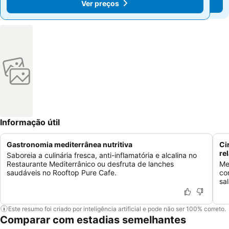
Ver preços
Ver preços
Informação útil
Gastronomia mediterrânea nutritiva
Ci
re
Saboreia a culinária fresca, anti-inflamatória e alcalina no
Restaurante Mediterrânico ou desfruta de lanches
Me
saudáveis no Rooftop Pure Cafe.
co
sa
Este resumo foi criado por inteligência artificial e pode não ser 100% correto.
Comparar com estadias semelhantes