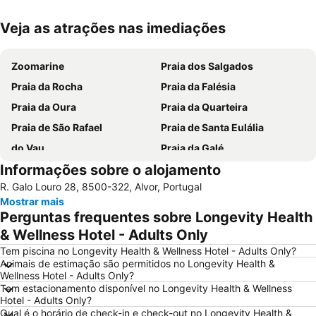
Veja as atrações nas imediações
Ampliar mapa
Zoomarine
Praia dos Salgados
Praia da Rocha
Praia da Falésia
Praia da Oura
Praia da Quarteira
Praia de São Rafael
Praia de Santa Eulália
do Vau
Praia da Galé
Informações sobre o alojamento
slide & splash
Praia dos Pescadores
R. Galo Louro 28, 8500-322, Alvor, Portugal
Autodrómo Internacional Algarve
Vilamoura Marina
Mostrar mais
Carvalhal
Balaia Golf Village
Perguntas frequentes sobre Longevity Health
de Armação de Pera
Meia Praia
& Wellness Hotel - Adults Only
Aldeia das Açoteias
Praia da Zambujeira do Mar
Tem piscina no Longevity Health & Wellness Hotel - Adults Only?
Animais de estimação são permitidos no Longevity Health &
Praia de Odeceixe
Montechoro
Wellness Hotel - Adults Only?
Tem estacionamento disponível no Longevity Health & Wellness
De Vilamoura
Marina de Portimão
Hotel - Adults Only?
Olhos de Água
Praia do Carvoeiro
Qual é o horário de check-in e check-out no Longevity Health &