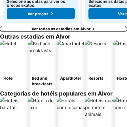
Selecione as datas para ver os
Selecione as datas 
preços exatos.
exatos.
Ver preços
Ver 
Ver todas as estadias em Alvor
Outras estadias em Alvor
Hotel
Bed and
Aparthotel
Resorts
Host
breakfasts
Categorias de hotéis populares em Alvor