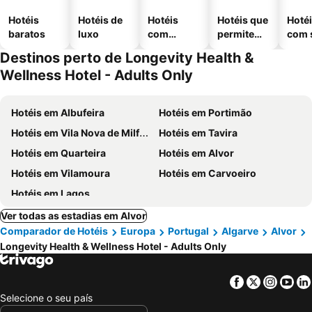
Hotéis
Hotéis de
Hotéis
Hotéis que
Hoté
baratos
luxo
com
permitem
com 
piscinas
animais
Destinos perto de Longevity Health &
Wellness Hotel - Adults Only
Hotéis em Albufeira
Hotéis em Portimão
Hotéis em Vila Nova de Milfontes
Hotéis em Tavira
Hotéis em Quarteira
Hotéis em Alvor
Hotéis em Vilamoura
Hotéis em Carvoeiro
Hotéis em Lagos
Ver todas as estadias em Alvor
Comparador de Hotéis
Europa
Portugal
Algarve
Alvor
Longevity Health & Wellness Hotel - Adults Only
Facebook
Twitter
Insta
Yo
Selecione o seu país